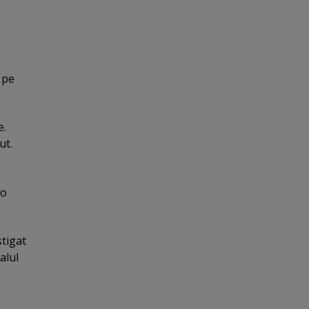
 pe
e.
ut.
 o
ştigat
alul