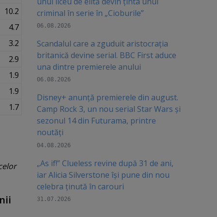
unui liceu de elită devin ținta unui
10.2
criminal în serie în „Cioburile”
4.7
06.08.2026
3.2
Scandalul care a zguduit aristocrația
britanică devine serial. BBC First aduce
2.9
una dintre premierele anului
1.9
06.08.2026
1.9
Disney+ anunță premierele din august.
1.7
Camp Rock 3, un nou serial Star Wars și
sezonul 14 din Futurama, printre
noutăți
04.08.2026
„As if!” Clueless revine după 31 de ani,
celor
iar Alicia Silverstone își pune din nou
celebra ținută în carouri
nii
31.07.2026