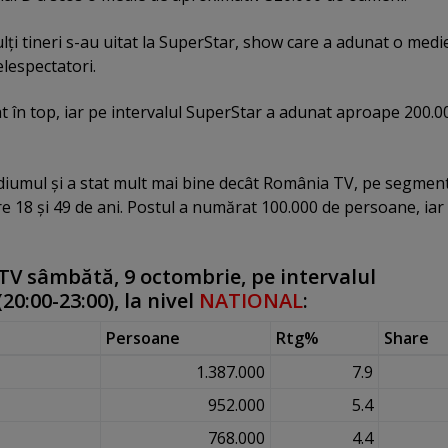
lţi tineri s-au uitat la SuperStar, show care a adunat o medi
lespectatori.
 în top, iar pe intervalul SuperStar a adunat aproape 200.0
diumul şi a stat mult mai bine decât România TV, pe segmen
tre 18 şi 49 de ani. Postul a numărat 100.000 de persoane, ia
TV sâmbătă, 9 octombrie, pe intervalul
(20:00-23:00), la nivel
NATIONAL
:
Persoane
Rtg%
Share
1.387.000
7.9
952.000
5.4
768.000
4.4