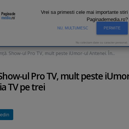
Vrei sa primesti cele mai importante stiri
Paginademedia.ro?
NU, MULTUMESC
PERMITE
CNA
INTERVIURI VIDEO
STUDIO VIDEO
AUDIENTE 
Nu colectam date cu caracter personal.
ţă. Show-ul Pro TV, mult peste iUmor-ul Antenei. În...
Show-ul Pro TV, mult peste iUmor
a TV pe trei
edin