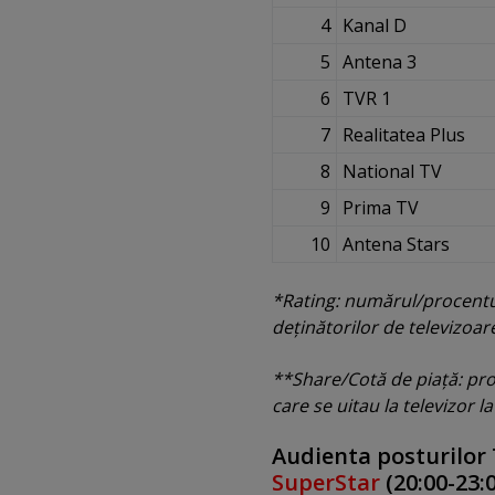
4
Kanal D
5
Antena 3
6
TVR 1
7
Realitatea Plus
8
National TV
9
Prima TV
10
Antena Stars
*Rating: numărul/procentul 
deţinătorilor de televizoa
**Share/Cotă de piaţă: proc
care se uitau la televizor 
Audienta posturilor 
SuperStar
(20:00-23: