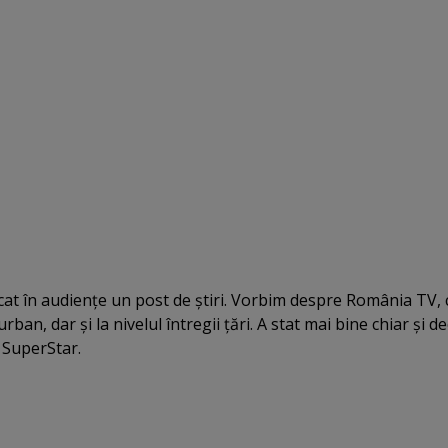
at în audienţe un post de ştiri. Vorbim despre România TV, 
urban, dar şi la nivelul întregii ţări. A stat mai bine chiar şi d
l SuperStar.