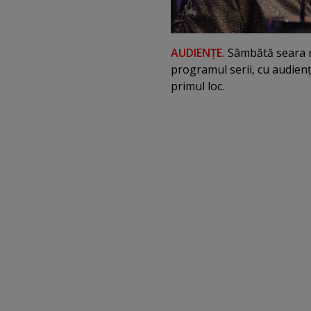
AUDIENŢE.
Sâmbătă seara ro
programul serii, cu audienţ
primul loc.