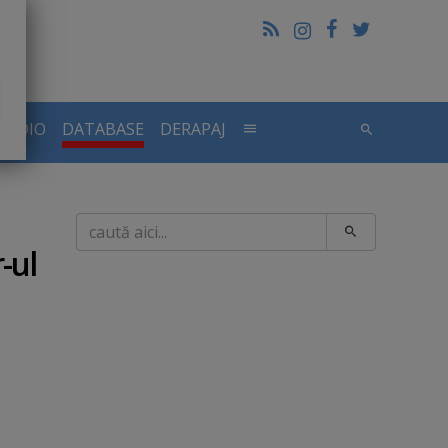
RADIO
DATABASE
DERAPAJ
Caută
-ul