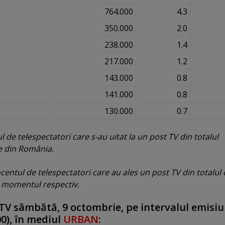
764.000
4.3
350.000
2.0
238.000
1.4
217.000
1.2
143.000
0.8
141.000
0.8
130.000
0.7
de telespectatori care s-au uitat la un post TV din totalul
re din România.
entul de telespectatori care au ales un post TV din totalul 
la momentul respectiv.
TV sâmbătă, 9 octombrie, pe intervalul emisiu
00), în mediul
URBAN
: