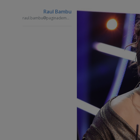
Raul Bambu
raul.bambu
paginademedia.ro