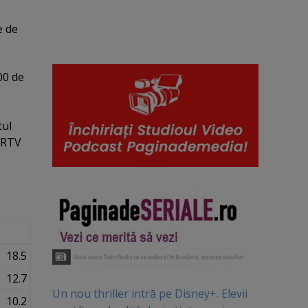
e de
00 de
tul
r RTV
18.5
12.7
Un nou thriller intră pe Disney+. Elevii
10.2