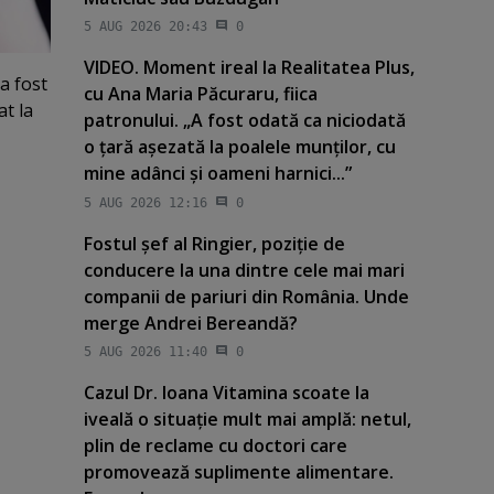
5 AUG 2026 20:43
0
VIDEO. Moment ireal la Realitatea Plus,
a fost
cu Ana Maria Păcuraru, fiica
at la
patronului. „A fost odată ca niciodată
o ţară aşezată la poalele munţilor, cu
mine adânci şi oameni harnici...”
5 AUG 2026 12:16
0
Fostul şef al Ringier, poziţie de
conducere la una dintre cele mai mari
companii de pariuri din România. Unde
merge Andrei Bereandă?
5 AUG 2026 11:40
0
Cazul Dr. Ioana Vitamina scoate la
iveală o situaţie mult mai amplă: netul,
plin de reclame cu doctori care
promovează suplimente alimentare.