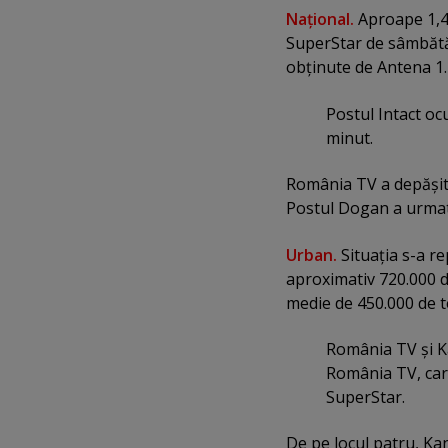
Naţional.
Aproape 1,4 
SuperStar de sâmbătă s
obţinute de Antena 1
Postul Intact oc
minut.
România TV a depăşit 
Postul Dogan a urmat 
Urban.
Situaţia s-a r
aproximativ 720.000 
medie de 450.000 de t
România TV şi Ka
România TV, car
SuperStar.
De pe locul patru, Ka