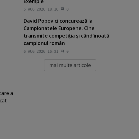
Exemple
5 AUG 2026 18:16
0
David Popovici concurează la
Campionatele Europene. Cine
transmite competiţia şi când înoată
campionul român
6 AUG 2026 16:31
0
mai multe articole
care a
ecât