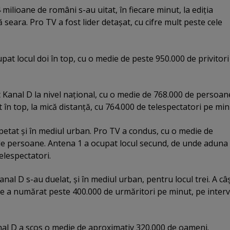
milioane de români s-au uitat, în fiecare minut, la ediţia
eara. Pro TV a fost lider detaşat, cu cifre mult peste cele
.
upat locul doi în top, cu o medie de peste 950.000 de privitori
Kanal D la nivel naţional, cu o medie de 768.000 de persoan
în top, la mică distanţă, cu 764.000 de telespectatori pe min
epetat şi în mediul urban. Pro TV a condus, cu o medie de
de persoane. Antena 1 a ocupat locul secund, de unde aduna
elespectatori.
nal D s-au duelat, şi în mediul urban, pentru locul trei. A câ
e a numărat peste 400.000 de urmăritori pe minut, pe interv
nal D a scos o medie de aproximativ 320.000 de oameni.