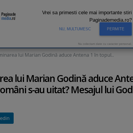
Vrei sa primesti cele mai importante stiri
Paginademedia.ro?
NU, MULTUMESC
PERMITE
CNA
INTERVIURI VIDEO
STUDIO VIDEO
AUDIENTE 
Nu colectam date cu caracter personal.
inarea lui Marian Godină aduce Antena 1 în topul...
rea lui Marian Godină aduce Ant
 români s-au uitat? Mesajul lui Go
edin