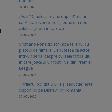
noutăți
04.08.2026
„As if!” Clueless revine după 31 de ani,
iar Alicia Silverstone își pune din nou
celebra ținută în carouri
l
31.07.2026
Cristiano Ronaldo schimbă terenul cu
platoul de filmare. Debutează ca actor
într-un serial despre culisele fotbalului,
în care joacă şi un fost rival din Premier
League
29.07.2026
Thrilerul polițist „Furie și seducție” este
disponibil pe Disney+ în România
27.07.2026