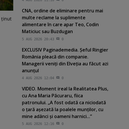
4 AUG 2026 11:10
0
CNA, ordine de eliminare pentru mai
multe reclame la suplimente
 ţinut
alimentare în care apar Teo, Codin
Maticiuc sau Buzdugan
5 AUG 2026 20:43
0
EXCLUSIV Paginademedia. Şeful Ringier
România pleacă din companie.
Managerii veniţi din Elveţia au făcut azi
anunţul
4 AUG 2026 12:04
0
VIDEO. Moment ireal la Realitatea Plus,
cu Ana Maria Păcuraru, fiica
patronului. „A fost odată ca niciodată
o ţară aşezată la poalele munţilor, cu
mine adânci şi oameni harnici...”
5 AUG 2026 12:16
0