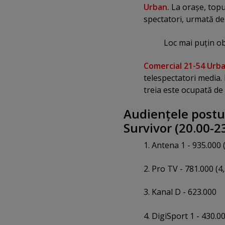
Urban.
La oraşe, topul
spectatori, urmată de
Loc mai puţin ob
Comercial 21-54 Urba
telespectatori media. P
treia este ocupată de 
Audienţele postur
Survivor (20.00-23
1. Antena 1 - 935.000 (
2. Pro TV - 781.000 (4,
3. Kanal D - 623.000
4. DigiSport 1 - 430.0