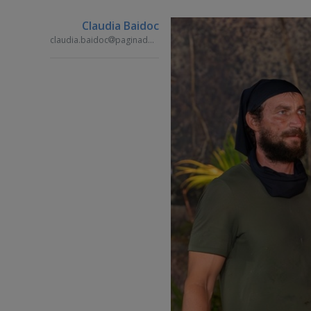
Claudia Baidoc
claudia.baidoc
paginademedia.ro