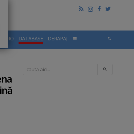
RADIO
DATABASE
DERAPAJ
Caută
ena
dină