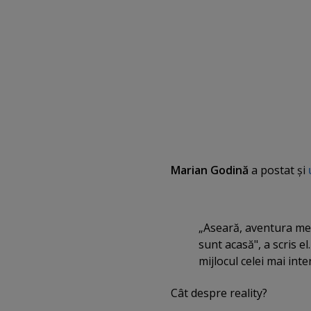
Marian Godină
a postat şi
„Aseară, aventura mea 
sunt acasă", a scris e
mijlocul celei mai int
Cât despre reality?