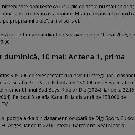
imeni care bănuieşte că lucrurile de acolo nu stau chiar a
ă până şi eu credeam asta înainte. M-am convins însă rapid că
a pe propria-mi piele", a mai scris el.
intă în continuare audienţele Survivor, de pe 10 mai 2026, p
00:00:
r duminică, 10 mai: Antena 1, prima
tins 935.000 de telespectatori la nivelul întregii ţări, clasân
ocul 2 se află ProTV, la distanţă de 154.000 de telespectatori.
el moment filmul Bad Boys: Ride or Die (2024), iar de la 22.15
004). Pe locul 3 se află Kanal D, la distanţă de 158.000 de
 TV.
 şi poziţia a 4-a din clasament, ocupată de Digi Sport. Cu do
FC Arges, iar de la 22.00, meciul Barcelona-Real Madrid.