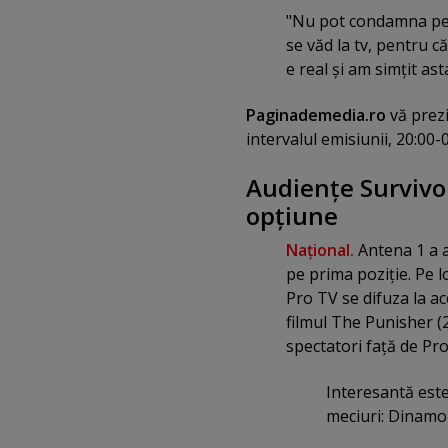
"Nu pot condamna pe n
se văd la tv, pentru c
e real şi am simţit ast
Paginademedia.ro
vă prez
intervalul emisiunii, 20:00-
Audienţe Survivo
opţiune
Naţional.
Antena 1 a a
pe prima poziţie. Pe l
Pro TV se difuza la ac
filmul The Punisher (2
spectatori faţă de Pro
Interesantă este
meciuri: Dinamo-