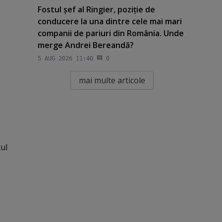
Fostul şef al Ringier, poziţie de
conducere la una dintre cele mai mari
companii de pariuri din România. Unde
merge Andrei Bereandă?
5 AUG 2026 11:40
0
mai multe articole
tul