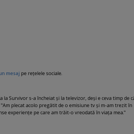
un mesaj
pe reţelele sociale.
la Survivor s-a încheiat şi la televizor, deşi e ceva timp de 
l. "Am plecat acolo pregătit de o emisiune tv şi m-am trezit în
ense experienţe pe care am trăit-o vreodată în viaţa mea."