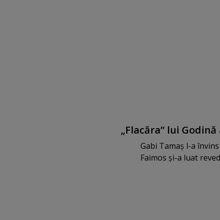
„Flacăra” lui Godină 
Gabi Tamaş l-a învins 
Faimos şi-a luat reve