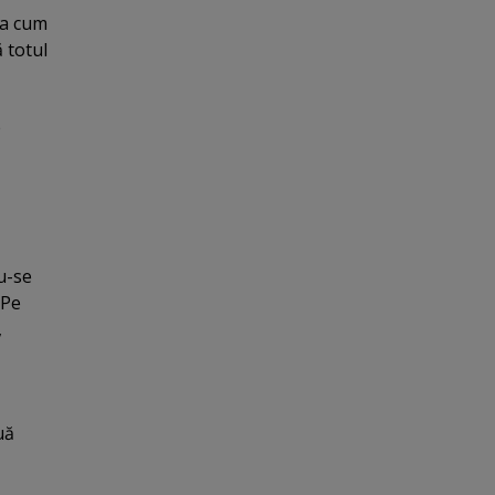
şa cum
 totul
e
du-se
 Pe
,
uă