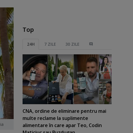
Top
24H
7 ZILE
30 ZILE
CNA, ordine de eliminare pentru mai
multe reclame la suplimente
ia
alimentare în care apar Teo, Codin
Maticiuc sau Buzdugan