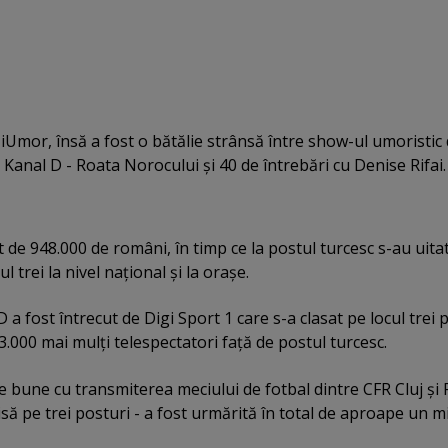
 iUmor, însă a fost o bătălie strânsă între show-ul umoristic 
 Kanal D - Roata Norocului şi 40 de întrebări cu Denise Rifai.
t de 948.000 de români, în timp ce la postul turcesc s-au uita
 trei la nivel naţional şi la oraşe.
 a fost întrecut de Digi Sport 1 care s-a clasat pe locul trei 
3.000 mai mulţi telespectatori faţă de postul turcesc.
e bune cu transmiterea meciului de fotbal dintre CFR Cluj şi 
misă pe trei posturi - a fost urmărită în total de aproape un m