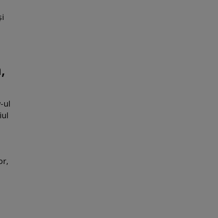
şi
,
-ul
iul
or,