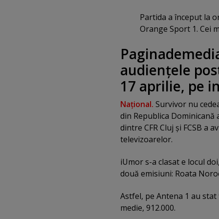
Partida a început la o
Orange Sport 1. Cei ma
Paginademedia.
audienţele pos
17 aprilie, pe 
Naţional.
Survivor nu cedea
din Republica Dominicană a
dintre CFR Cluj şi FCSB a a
televizoarelor.
iUmor s-a clasat e locul doi
două emisiuni: Roata Norocu
Astfel, pe Antena 1 au stat 
medie, 912.000.