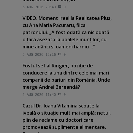
5 AUG 2026 20:43
0
VIDEO. Moment ireal la Realitatea Plus,
cu Ana Maria Păcuraru, fiica
patronului. „A fost odată ca niciodată
o ţară aşezată la poalele munţilor, cu
mine adânci şi oameni harnici...”
5 AUG 2026 12:16
0
Fostul şef al Ringier, poziţie de
conducere la una dintre cele mai mari
companii de pariuri din România. Unde
merge Andrei Bereandă?
5 AUG 2026 11:40
0
Cazul Dr. Ioana Vitamina scoate la
iveală o situaţie mult mai amplă: netul,
plin de reclame cu doctori care
promovează suplimente alimentare.