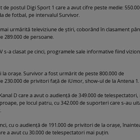
t de postul Digi Sport 1 care a avut cifre peste medie: 550.0
 de fotbal, pe intervalul Survivor.
 mai urmărită televiziune de ştiri, coborând în clasament pâ
de 289.000 de persoane.
 s-a clasat pe cinci, programele sale informative fiind vizio
 şi la oraşe. Survivor a fost urmărit de peste 800.000 de
de 230.000 de privitori faţă de iUmor, show-ul de la Antena 1.
 Kanal D care a avut o audienţă de 349.000 de telespectatori, 
aproape, pe locul patru, cu 342.000 de suporteri care s-au uit
.
nci, cu o audienţă de 191.000 de privitori de la oraşe, înainte
re a avut cu 30.000 de telespectatori mai puţin.