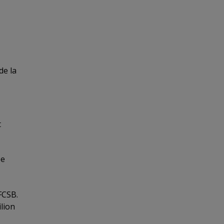
de la
t
pe
FCSB.
ilion