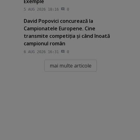
Exemple
5 AUG 2026 18:16
0
David Popovici concurează la
Campionatele Europene. Cine
transmite competiţia şi când înoată
campionul român
6 AUG 2026 16:31
0
mai multe articole