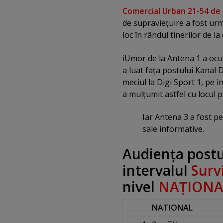
Comercial Urban 21-54 de 
de supravieţuire a fost ur
loc în rândul tinerilor de la
iUmor de la Antena 1 a ocup
a luat faţa postului Kanal D
meciul la Digi Sport 1, pe i
a mulţumit astfel cu locul p
Iar Antena 3 a fost pe
sale informative.
Audienţa postur
intervalul
Surv
nivel
NAŢIONA
NATIONAL