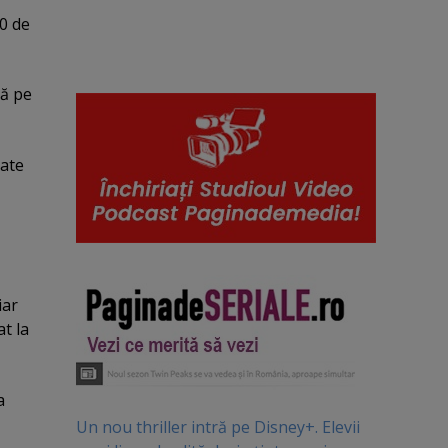
00 de
nă pe
nate
iar
at la
a
Un nou thriller intră pe Disney+. Elevii