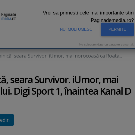
Vrei sa primesti cele mai importante stiri
Paginademedia.ro?
NU, MULTUMESC
PERMITE
CNA
INTERVIURI VIDEO
STUDIO VIDEO
AUDIENTE 
Nu colectam date cu caracter personal.
nică, seara Survivor. iUmor, mai norocoasă ca Roata...
ă, seara Survivor. iUmor, mai
i. Digi Sport 1, înaintea Kanal D
edin