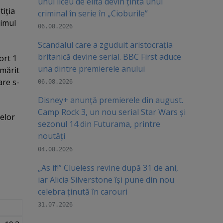
unui liceu de elită devin ținta unui
tiţia
criminal în serie în „Cioburile”
rimul
06.08.2026
Scandalul care a zguduit aristocrația
britanică devine serial. BBC First aduce
ort 1
una dintre premierele anului
rmărit
are s-
06.08.2026
Disney+ anunță premierele din august.
Camp Rock 3, un nou serial Star Wars și
melor
sezonul 14 din Futurama, printre
noutăți
04.08.2026
„As if!” Clueless revine după 31 de ani,
iar Alicia Silverstone își pune din nou
celebra ținută în carouri
31.07.2026