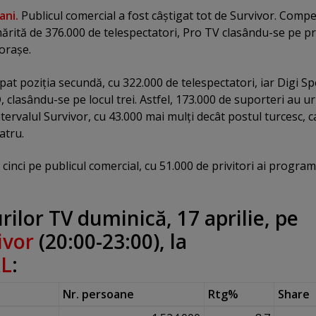
ani.
Publicul comercial a fost câştigat tot de Survivor. Compe
mărită de 376.000 de telespectatori, Pro TV clasându-se pe p
 oraşe.
at poziţia secundă, cu 322.000 de telespectatori, iar Digi Sp
, clasându-se pe locul trei. Astfel, 173.000 de suporteri au u
ntervalul Survivor, cu 43.000 mai mulţi decât postul turcesc, c
atru.
 cinci pe publicul comercial, cu 51.000 de privitori ai progra
ilor TV duminică, 17 aprilie, pe
ivor
(20:00-23:00), la
L
:
Nr. persoane
Rtg%
Share