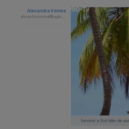
Alexandra Irimiea
alexandra.irimiea
paginademedia.ro
Survivor a fost lider de a