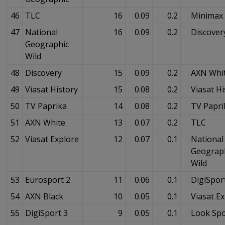
46
TLC
16
0.09
0.2
Minimax
47
National
16
0.09
0.2
Discover
Geographic
Wild
48
Discovery
15
0.09
0.2
AXN Whi
49
Viasat History
15
0.08
0.2
Viasat Hi
50
TV Paprika
14
0.08
0.2
TV Papri
51
AXN White
13
0.07
0.2
TLC
52
Viasat Explore
12
0.07
0.1
National
Geograp
Wild
53
Eurosport 2
11
0.06
0.1
DigiSpor
54
AXN Black
10
0.05
0.1
Viasat E
55
DigiSport 3
9
0.05
0.1
Look Spo