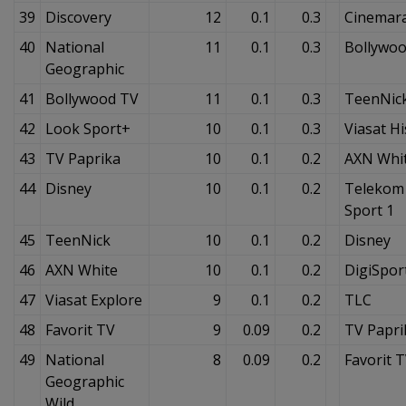
39
Discovery
12
0.1
0.3
Cinemar
40
National
11
0.1
0.3
Bollywo
Geographic
41
Bollywood TV
11
0.1
0.3
TeenNic
42
Look Sport+
10
0.1
0.3
Viasat Hi
43
TV Paprika
10
0.1
0.2
AXN Whi
44
Disney
10
0.1
0.2
Telekom
Sport 1
45
TeenNick
10
0.1
0.2
Disney
46
AXN White
10
0.1
0.2
DigiSpor
47
Viasat Explore
9
0.1
0.2
TLC
48
Favorit TV
9
0.09
0.2
TV Papri
49
National
8
0.09
0.2
Favorit 
Geographic
Wild