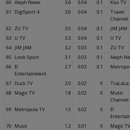
60
Aleph News
3.6
0.04
0.1
Kiss TV
61
DigiSport 4
3.6
0.04
0.1
Travel
Channel
62
ZU TV
3.5
0.04
0.1
JIM JAM
63
U TV
3.3
0.04
0.1
U TV
64
JIM JAM
3.2
0.03
0.1
ZU TV
65
Look Sport
3.1
0.03
0.1
Aleph N
66
E!
2.7
0.03
0.1
Metropo
Entertainment
67
Duck TV
2.0
0.02
0
TraLaLa
68
Magic TV
1.8
0.02
0
Music
Channel
69
Metropola TV
1.5
0.02
0
E!
Entertai
70
Music
1.2
0.01
0
Magic T