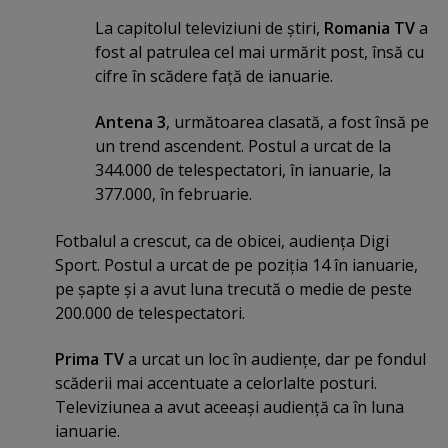
La capitolul televiziuni de ştiri,
Romania TV
a
fost al patrulea cel mai urmărit post, însă cu
cifre în scădere faţă de ianuarie.
Antena 3
, următoarea clasată, a fost însă pe
un trend ascendent. Postul a urcat de la
344.000 de telespectatori, în ianuarie, la
377.000, în februarie.
Fotbalul a crescut, ca de obicei, audienţa Digi
Sport. Postul a urcat de pe poziţia 14 în ianuarie,
pe şapte şi a avut luna trecută o medie de peste
200.000 de telespectatori.
Prima TV
a urcat un loc în audienţe, dar pe fondul
scăderii mai accentuate a celorlalte posturi.
Televiziunea a avut aceeaşi audienţă ca în luna
ianuarie.