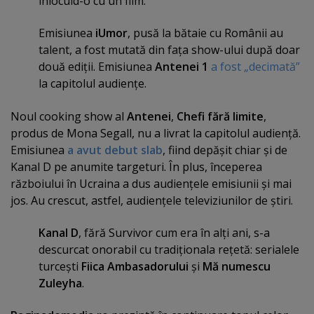
înlocuid-o cu un film.
Emisiunea
iUmor
, pusă la bătaie cu Românii au
talent, a fost mutată din faţa show-ului după doar
două ediţii. Emisiunea
Antenei 1
a fost „decimată”
la capitolul audienţe.
Noul cooking show al
Antenei
,
Chefi fără limite
,
produs de Mona Segall, nu a livrat la capitolul audienţă.
Emisiunea
a avut debut slab
, fiind depăşit chiar şi de
Kanal D pe anumite targeturi. În plus, începerea
războiului în Ucraina a dus audienţele emisiunii şi mai
jos. Au crescut, astfel, audienţele televiziunilor de ştiri.
Kanal D
, fără Survivor cum era în alţi ani, s-a
descurcat onorabil cu tradiţionala reţetă: serialele
turceşti
Fiica Ambasadorului
şi
Mă numescu
Zuleyha
.