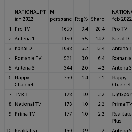
NATIONAL PT
Mii
NATIONA
ian 2022
persoane
Rtg%
Share
feb 2022
1
Pro TV
1659
9.4
20.4
Pro TV
2
Antena 1
1150
6.5
14.2
Kanal D
3
Kanal D
1088
6.2
13.4
Antena 1
4
Romania TV
521
3.0
6.4
Romania
5
Antena 3
344
2.0
4.2
Antena 3
6
Happy
250
1.4
3.1
Happy
Channel
Channel
7
TVR 1
178
1.0
2.2
DigiSpor
8
National TV
178
1.0
2.2
Prima T
9
Prima TV
177
1.0
2.2
Realitate
Plus
10
Realitatea
160
0.9
2
Antena S