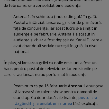
de februarie, şi-a consolidat bine audienţa.
Antena 1, în schimb, a ţinut-o din gafă în gafă.
Postul a întârziat lansarea grilelor de primăvară,
faţă de concurenţă, iar acest lucru s-a simţit în
audienţele pe februarie. Antena 1 a scăzut în
audienţă şi chiar a fost depăşit de Kanal D, care a
avut doar două seriale turceşti în grilă, la nivel
naţional.
În plus, şi lansarea grilei cu noile emisiuni a fost un
haos pentru postul de televiziune. Iar emisiunile pe
care le-au lansat nu au performat în audienţe.
Reamintim că pe 16 februarie
Antena 1
anunţase
că lansează un talent show pentru oamenii de
stand up. Cu doar două zile înainte,
postul s-a
răzgândit şi a anulat emisiunea
fără explicaţii,