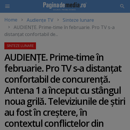
Home
Audiențe TV
Sinteze lunare
Skip
AUDIENŢE. Prime-time în februarie. Pro TV s-a
to
distanţat confortabil de...
main
content
AUDIENŢE. Prime-time în
februarie. Pro TV s-a distanţat
confortabil de concurenţă.
Antena 1 a început cu stângul
noua grilă. Televiziunile de ştiri
au fost în creştere, în
contextul conflictelor din