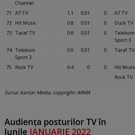
Channel
71
A7 TV
1.1
0.01
0
A7 TV
72
Hit Music
0.8
0.01
0
Duck TV
73
Taraf TV
0.6
0.01
0
Telekom
Sport 3
74
Telekom
0.6
0.01
0
Taraf TV
Sport 3
75
Rock TV
0.4
0
0
Hit Musi
Rock TV
Sursa: Kantar Media, copyright: ARMA
Audienţa posturilor TV în
lunile
IANUARIE 2022