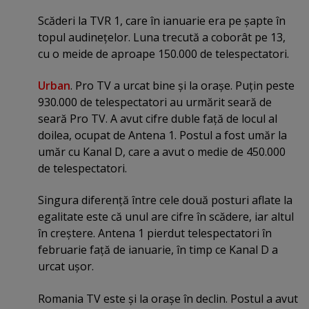
Scăderi la TVR 1, care în ianuarie era pe şapte în
topul audineţelor. Luna trecută a coborât pe 13,
cu o meide de aproape 150.000 de telespectatori.
Urban
. Pro TV a urcat bine şi la oraşe. Puţin peste
930.000 de telespectatori au urmărit seară de
seară Pro TV. A avut cifre duble faţă de locul al
doilea, ocupat de Antena 1. Postul a fost umăr la
umăr cu Kanal D, care a avut o medie de 450.000
de telespectatori.
Singura diferenţă între cele două posturi aflate la
egalitate este că unul are cifre în scădere, iar altul
în creştere. Antena 1 pierdut telespectatori în
februarie faţă de ianuarie, în timp ce Kanal D a
urcat uşor.
Romania TV este şi la oraşe în declin. Postul a avut