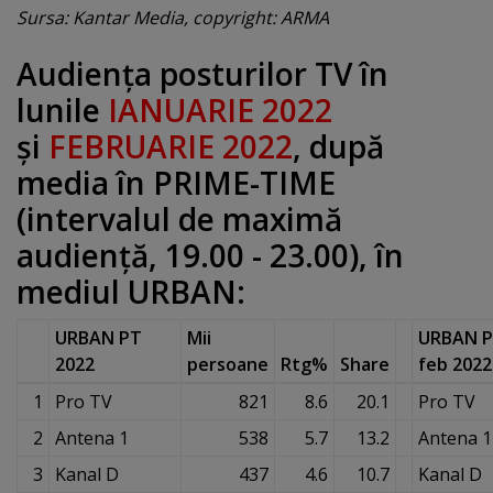
Sursa: Kantar Media, copyright: ARMA
Audienţa posturilor TV în
lunile
IANUARIE 2022
şi
FEBRUARIE 2022
, după
media în PRIME-TIME
(intervalul de maximă
audienţă, 19.00 - 23.00), în
mediul URBAN:
URBAN PT
Mii
URBAN 
2022
persoane
Rtg%
Share
feb 2022
1
Pro TV
821
8.6
20.1
Pro TV
2
Antena 1
538
5.7
13.2
Antena 1
3
Kanal D
437
4.6
10.7
Kanal D