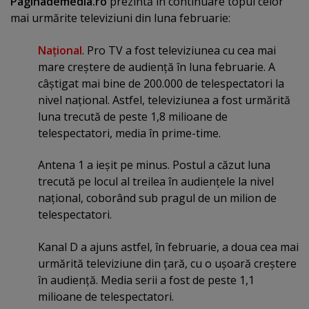
Paginademedia.ro
prezintă în continuare topul celor
mai urmărite televiziuni din luna februarie:
Naţional
. Pro TV a fost televiziunea cu cea mai
mare creştere de audienţă în luna februarie. A
câştigat mai bine de 200.000 de telespectatori la
nivel naţional. Astfel, televiziunea a fost urmărită
luna trecută de peste 1,8 milioane de
telespectatori, media în prime-time.
Antena 1 a ieşit pe minus. Postul a căzut luna
trecută pe locul al treilea în audienţele la nivel
naţional, coborând sub pragul de un milion de
telespectatori.
Kanal D a ajuns astfel, în februarie, a doua cea mai
urmărită televiziune din ţară, cu o uşoară creştere
în audienţă. Media serii a fost de peste 1,1
milioane de telespectatori.