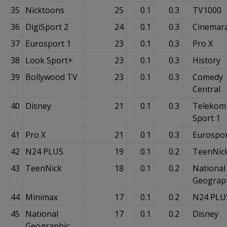
35
Nicktoons
25
0.1
0.3
TV1000
36
DigiSport 2
24
0.1
0.3
Cinemar
37
Eurosport 1
23
0.1
0.3
Pro X
38
Look Sport+
23
0.1
0.3
History
39
Bollywood TV
23
0.1
0.3
Comedy
Central
40
Disney
21
0.1
0.3
Telekom
Sport 1
41
Pro X
21
0.1
0.3
Eurospor
42
N24 PLUS
19
0.1
0.2
TeenNic
43
TeenNick
18
0.1
0.2
National
Geograp
44
Minimax
17
0.1
0.2
N24 PLU
45
National
17
0.1
0.2
Disney
Geographic