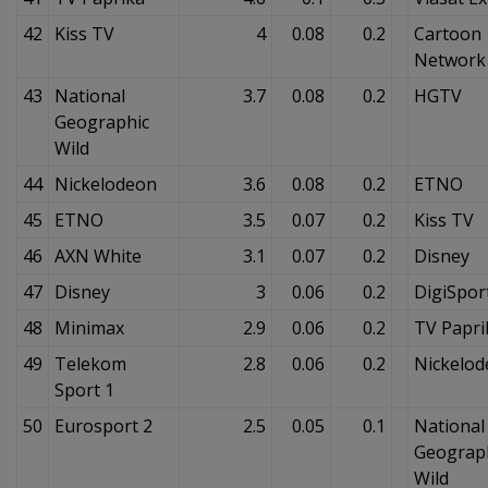
42
Kiss TV
4
0.08
0.2
Cartoon
Network
43
National
3.7
0.08
0.2
HGTV
Geographic
Wild
44
Nickelodeon
3.6
0.08
0.2
ETNO
45
ETNO
3.5
0.07
0.2
Kiss TV
46
AXN White
3.1
0.07
0.2
Disney
47
Disney
3
0.06
0.2
DigiSpor
48
Minimax
2.9
0.06
0.2
TV Papri
49
Telekom
2.8
0.06
0.2
Nickelo
Sport 1
50
Eurosport 2
2.5
0.05
0.1
National
Geograp
Wild