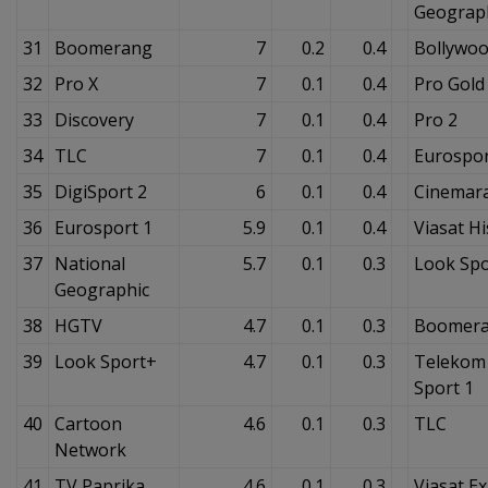
Geograp
31
Boomerang
7
0.2
0.4
Bollywo
32
Pro X
7
0.1
0.4
Pro Gold
33
Discovery
7
0.1
0.4
Pro 2
34
TLC
7
0.1
0.4
Eurospor
35
DigiSport 2
6
0.1
0.4
Cinemar
36
Eurosport 1
5.9
0.1
0.4
Viasat Hi
37
National
5.7
0.1
0.3
Look Sp
Geographic
38
HGTV
4.7
0.1
0.3
Boomer
39
Look Sport+
4.7
0.1
0.3
Telekom
Sport 1
40
Cartoon
4.6
0.1
0.3
TLC
Network
41
TV Paprika
4.6
0.1
0.3
Viasat E