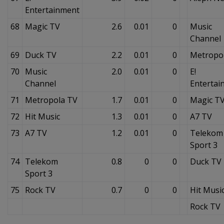
Entertainment
68
Magic TV
2.6
0.01
0
Music
Channel
69
Duck TV
2.2
0.01
0
Metropo
70
Music
2.0
0.01
0
E!
Channel
Entertai
71
Metropola TV
1.7
0.01
0
Magic T
72
Hit Music
1.3
0.01
0
A7 TV
73
A7 TV
1.2
0.01
0
Telekom
Sport 3
74
Telekom
0.8
0
0
Duck TV
Sport 3
75
Rock TV
0.7
0
0
Hit Musi
Rock TV