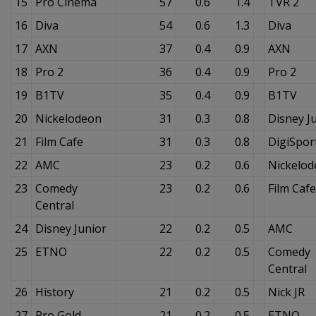
15
Pro Cinema
57
0.6
1.4
TVR 2
16
Diva
54
0.6
1.3
Diva
17
AXN
37
0.4
0.9
AXN
18
Pro 2
36
0.4
0.9
Pro 2
19
B1TV
35
0.4
0.9
B1TV
20
Nickelodeon
31
0.3
0.8
Disney J
21
Film Cafe
31
0.3
0.8
DigiSpor
22
AMC
23
0.2
0.6
Nickelo
23
Comedy
23
0.2
0.6
Film Cafe
Central
24
Disney Junior
22
0.2
0.5
AMC
25
ETNO
22
0.2
0.5
Comedy
Central
26
History
21
0.2
0.5
Nick JR
27
Pro Gold
21
0.2
0.5
ETNO