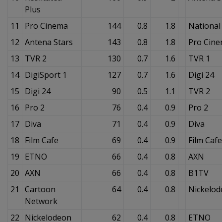
Plus
11
Pro Cinema
144
0.8
1.8
National
12
Antena Stars
143
0.8
1.8
Pro Cin
13
TVR 2
130
0.7
1.6
TVR 1
14
DigiSport 1
127
0.7
1.6
Digi 24
15
Digi 24
90
0.5
1.1
TVR 2
16
Pro 2
76
0.4
0.9
Pro 2
17
Diva
71
0.4
0.9
Diva
18
Film Cafe
69
0.4
0.9
Film Cafe
19
ETNO
66
0.4
0.8
AXN
20
AXN
66
0.4
0.8
B1TV
21
Cartoon
64
0.4
0.8
Nickelo
Network
22
Nickelodeon
62
0.4
0.8
ETNO