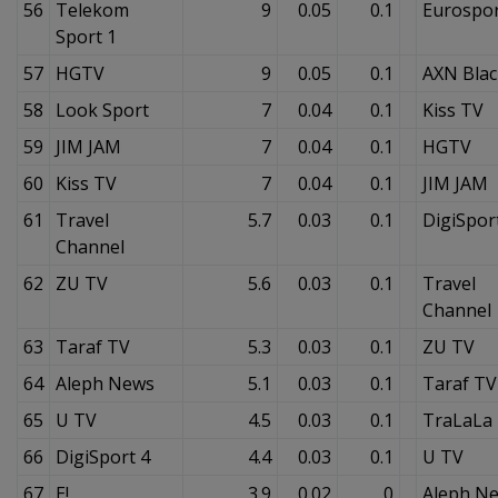
56
Telekom
9
0.05
0.1
Eurospor
Sport 1
57
HGTV
9
0.05
0.1
AXN Blac
58
Look Sport
7
0.04
0.1
Kiss TV
59
JIM JAM
7
0.04
0.1
HGTV
60
Kiss TV
7
0.04
0.1
JIM JAM
61
Travel
5.7
0.03
0.1
DigiSpor
Channel
62
ZU TV
5.6
0.03
0.1
Travel
Channel
63
Taraf TV
5.3
0.03
0.1
ZU TV
64
Aleph News
5.1
0.03
0.1
Taraf TV
65
U TV
4.5
0.03
0.1
TraLaLa
66
DigiSport 4
4.4
0.03
0.1
U TV
67
E!
3.9
0.02
0
Aleph N