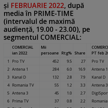
şi
FEBRUARIE 2022
, după
media în PRIME-TIME
(intervalul de maximă
audienţă, 19.00 - 23.00), pe
segmentul COMERCIAL:
COMERCIAL
Mii
COMERC
ian 2022
persoane
Rtg%
Share
PT feb 2
1
Pro TV
452
9.5
27
Pro TV
2
Antena 1
284
6.0
16.9
Antena 1
3
Kanal D
132
2.8
7.9
Kanal D
4
Romania TV
55
1.2
3.3
Antena 3
5
Antena 3
45
1.0
2.7
DigiSpor
6
Prima TV
37
0.8
2.2
Romania