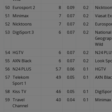
50
Eurosport 2
8
0.09
0.2
Nicktoo
51
Minimax
7
0.07
0.2
Viasat E
52
Nicktoons
7
0.07
0.2
Eurospor
53
DigiSport 3
6
0.07
0.2
National
Geograp
Wild
54
HGTV
6
0.07
0.2
N24 PLU
55
AXN Black
6
0.07
0.2
Look Spo
56
N24 PLUS
5.7
0.06
0.1
HGTV
57
Telekom
4.9
0.05
0.1
AXN Blac
Sport 1
58
Kiss TV
4.6
0.05
0.1
DigiSpor
59
Travel
4.0
0.04
0.1
Minimax
Channel