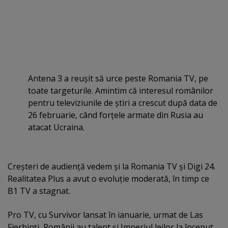
Antena 3 a reuşit să urce peste Romania TV, pe
toate targeturile. Amintim că interesul românilor
pentru televiziunile de ştiri a crescut după data de
26 februarie, când forţele armate din Rusia au
atacat Ucraina.
Creşteri de audienţă vedem şi la Romania TV şi Digi 24.
Realitatea Plus a avut o evoluţie moderată, în timp ce
B1 TV a stagnat.
Pro TV, cu Survivor lansat în ianuarie, urmat de Las
Fierbinţi, Românii au talent şi Imperiul leilor la început