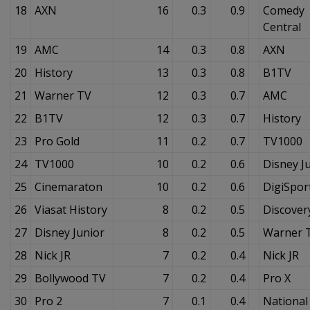
18
AXN
16
0.3
0.9
Comedy
Central
19
AMC
14
0.3
0.8
AXN
20
History
13
0.3
0.8
B1TV
21
Warner TV
12
0.3
0.7
AMC
22
B1TV
12
0.3
0.7
History
23
Pro Gold
11
0.2
0.7
TV1000
24
TV1000
10
0.2
0.6
Disney J
25
Cinemaraton
10
0.2
0.6
DigiSpor
26
Viasat History
8
0.2
0.5
Discover
27
Disney Junior
8
0.2
0.5
Warner 
28
Nick JR
7
0.2
0.4
Nick JR
29
Bollywood TV
7
0.2
0.4
Pro X
30
Pro 2
7
0.1
0.4
National