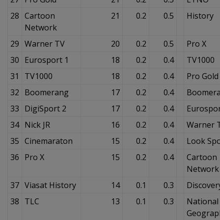
28
Cartoon
21
0.2
0.5
History
Network
29
Warner TV
20
0.2
0.5
Pro X
30
Eurosport 1
18
0.2
0.4
TV1000
31
TV1000
18
0.2
0.4
Pro Gold
32
Boomerang
17
0.2
0.4
Boomer
33
DigiSport 2
17
0.2
0.4
Eurospor
34
Nick JR
16
0.2
0.4
Warner 
35
Cinemaraton
15
0.2
0.4
Look Sp
36
Pro X
15
0.2
0.4
Cartoon
Network
37
Viasat History
14
0.1
0.3
Discover
38
TLC
13
0.1
0.3
National
Geograp