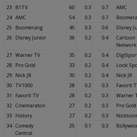
23
B1TV
60
0.3
0.7
AMC
24
AMC
54
0.3
0.7
Boomer
25
Boomerang
45
0.3
0.6
Disney J
26
Disney Junior
36
0.2
0.4
Cartoon
Network
27
Warner TV
35
0.2
0.4
DigiSpor
28
Pro Gold
33
0.2
0.4
Look Sp
29
Nick JR
30
0.2
0.4
Nick JR
30
TV1000
28
0.2
0.3
Favorit 
31
Favorit TV
28
0.2
0.3
Warner 
32
Cinemaraton
27
0.2
0.3
Pro Gold
33
History
27
0.2
0.3
Nicktoo
34
Comedy
25
0.1
0.3
Bollywo
Central