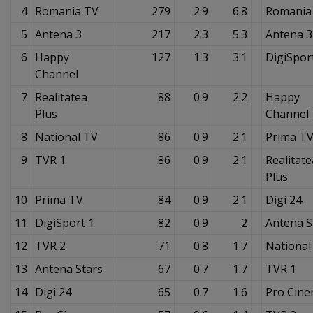
4
Romania TV
279
2.9
6.8
Romania
5
Antena 3
217
2.3
5.3
Antena 3
6
Happy
127
1.3
3.1
DigiSpor
Channel
7
Realitatea
88
0.9
2.2
Happy
Plus
Channel
8
National TV
86
0.9
2.1
Prima T
9
TVR 1
86
0.9
2.1
Realitate
Plus
10
Prima TV
84
0.9
2.1
Digi 24
11
DigiSport 1
82
0.9
2
Antena S
12
TVR 2
71
0.8
1.7
National
13
Antena Stars
67
0.7
1.7
TVR 1
14
Digi 24
65
0.7
1.6
Pro Cin