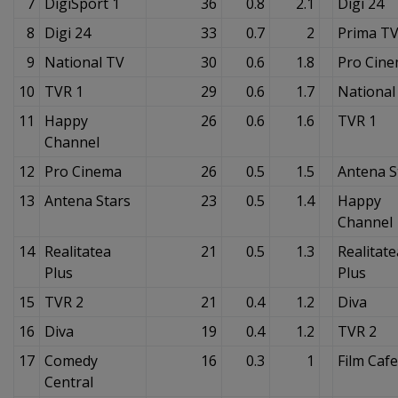
7
DigiSport 1
36
0.8
2.1
Digi 24
8
Digi 24
33
0.7
2
Prima T
9
National TV
30
0.6
1.8
Pro Cin
10
TVR 1
29
0.6
1.7
National
11
Happy
26
0.6
1.6
TVR 1
Channel
12
Pro Cinema
26
0.5
1.5
Antena S
13
Antena Stars
23
0.5
1.4
Happy
Channel
14
Realitatea
21
0.5
1.3
Realitate
Plus
Plus
15
TVR 2
21
0.4
1.2
Diva
16
Diva
19
0.4
1.2
TVR 2
17
Comedy
16
0.3
1
Film Cafe
Central