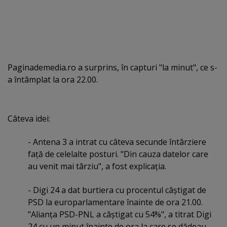
Paginademedia.ro a surprins, în capturi "la minut", ce s-
a întâmplat la ora 22.00.
Câteva idei:
- Antena 3 a intrat cu câteva secunde întârziere
faţă de celelalte posturi. "Din cauza datelor care
au venit mai târziu", a fost explicaţia.
- Digi 24 a dat burtiera cu procentul câştigat de
PSD la europarlamentare înainte de ora 21.00.
"Alianţa PSD-PNL a câştigat cu 54%", a titrat Digi
24 cu un minut înainte de ora la care se dădeau