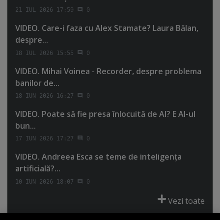
21 IUL 2026 17:59
0
VIDEO. Care-i faza cu Alex Stamate? Laura Bălan,
despre...
18 IUL 2026 15:55
0
VIDEO. Mihai Voinea - Recorder, despre problema
banilor de...
18 IUN 2026 16:27
0
VIDEO. Poate să fie presa înlocuită de AI? E AI-ul
bun...
17 IUN 2026 17:27
0
VIDEO. Andreea Esca se teme de inteligenţa
artificială?...
10 IUN 2026 18:07
0
Vezi toate