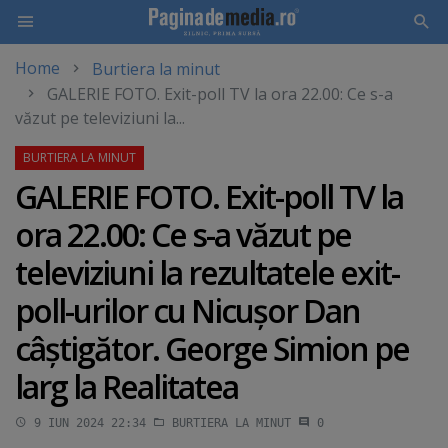
Home
Burtiera la minut
Skip
GALERIE FOTO. Exit-poll TV la ora 22.00: Ce s-a
to
văzut pe televiziuni la...
main
content
GALERIE FOTO. Exit-poll TV la
ora 22.00: Ce s-a văzut pe
televiziuni la rezultatele exit-
poll-urilor cu Nicuşor Dan
câştigător. George Simion pe
larg la Realitatea
9 IUN 2024 22:34
BURTIERA LA MINUT
0