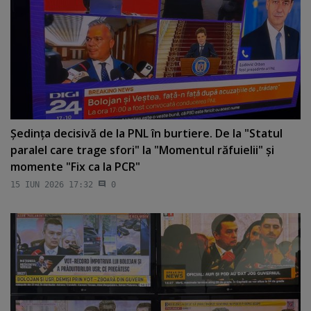
Şedinţa decisivă de la PNL în burtiere. De la "Statul
paralel care trage sfori" la "Momentul răfuielii" şi
momente "Fix ca la PCR"
15 IUN 2026 17:32
0