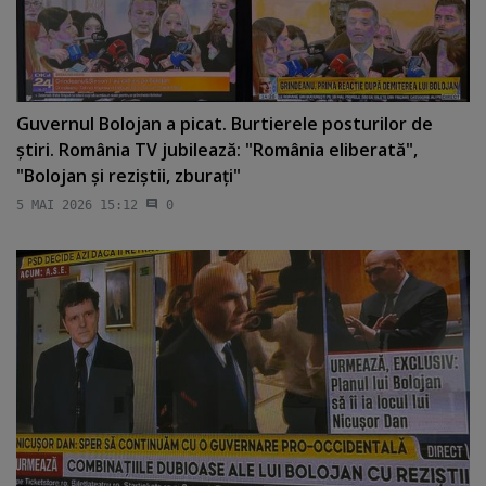
Guvernul Bolojan a picat. Burtierele posturilor de
ştiri. România TV jubilează: "România eliberată",
"Bolojan şi reziştii, zburaţi"
5 MAI 2026 15:12
0