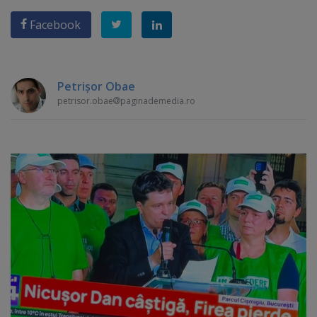
Facebook
Petrişor Obae
petrisor.obae
paginademedia.ro