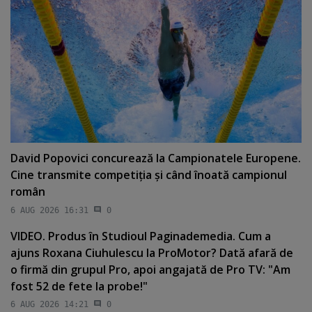
David Popovici concurează la Campionatele Europene.
Cine transmite competiţia şi când înoată campionul
român
6 AUG 2026 16:31
0
VIDEO. Produs în Studioul Paginademedia. Cum a
ajuns Roxana Ciuhulescu la ProMotor? Dată afară de
o firmă din grupul Pro, apoi angajată de Pro TV: "Am
fost 52 de fete la probe!"
6 AUG 2026 14:21
0