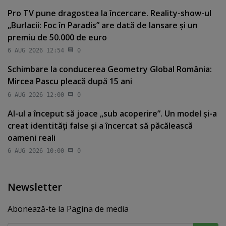
Pro TV pune dragostea la încercare. Reality-show-ul
„Burlacii: Foc în Paradis” are dată de lansare şi un
premiu de 50.000 de euro
6 AUG 2026 12:54
0
Schimbare la conducerea Geometry Global România:
Mircea Pascu pleacă după 15 ani
6 AUG 2026 12:00
0
AI-ul a început să joace „sub acoperire”. Un model şi-a
creat identităţi false şi a încercat să păcălească
oameni reali
6 AUG 2026 10:00
0
Newsletter
Abonează-te la Pagina de media