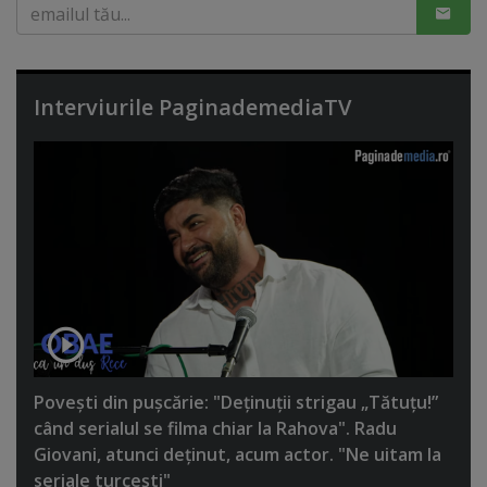
Interviurile PaginademediaTV
Poveşti din puşcărie: "Deţinuţii strigau „Tătuţu!”
când serialul se filma chiar la Rahova". Radu
Giovani, atunci deţinut, acum actor. "Ne uitam la
seriale turceşti"