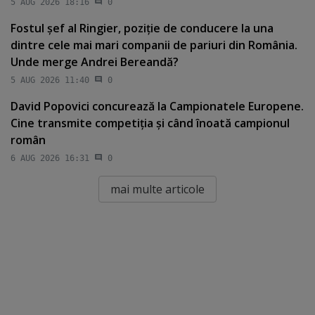
5 AUG 2026 18:16
0
Fostul şef al Ringier, poziţie de conducere la una
dintre cele mai mari companii de pariuri din România.
Unde merge Andrei Bereandă?
5 AUG 2026 11:40
0
David Popovici concurează la Campionatele Europene.
Cine transmite competiţia şi când înoată campionul
român
6 AUG 2026 16:31
0
mai multe articole