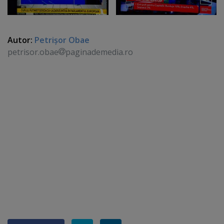
Autor:
Petrişor Obae
petrisor.obae
paginademedia.ro