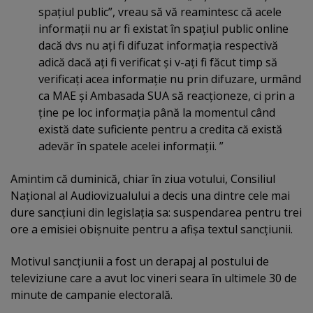
spaţiul public”, vreau să vă reamintesc că acele
informaţii nu ar fi existat în spaţiul public online
dacă dvs nu aţi fi difuzat informaţia respectivă
adică dacă aţi fi verificat şi v-aţi fi făcut timp să
verificaţi acea informaţie nu prin difuzare, urmând
ca MAE şi Ambasada SUA să reacţioneze, ci prin a
ţine pe loc informaţia până la momentul când
există date suficiente pentru a credita că există
adevăr în spatele acelei informaţii. ”
Amintim că duminică, chiar în ziua votului, Consiliul
Naţional al Audiovizualului a decis una dintre cele mai
dure sancţiuni din legislaţia sa: suspendarea pentru trei
ore a emisiei obişnuite pentru a afişa textul sancţiunii.
Motivul sancţiunii a fost un derapaj al postului de
televiziune care a avut loc vineri seara în ultimele 30 de
minute de campanie electorală.