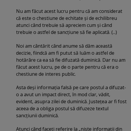
Nu am făcut acest lucru pentru că am considerat
că este o chestiune de echitate şi de echilibreu
atunci când trebuie să apreciem cum şi când
trebuie o astfel de sancţiune să fie aplicată. (...)
Noi am cântărit când anume să dăm această
decizie, fiindcă am fi putut să luăm o astfel de
hotărâre ca ea să fie difuzată duminică. Dar nu am
făcut acest lucru, pe de o parte pentru că era o
chestiune de interes public.
Asta deşi informaţia falsă pe care postul a difuzat-
o a avut un impact direct, în mod clar, vădit,
evident, asupra zilei de duminică. Justeţea ar fi fost
aceea de a obliga postul să difuzeze textul
sancţiunii duminică.
Atunci când faceţi referire la „nişte informaţii din