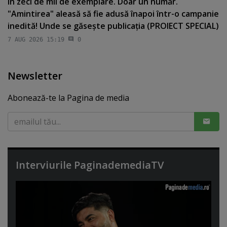
în zeci de mii de exemplare. Doar un număr.
"Amintirea" aleasă să fie adusă înapoi într-o campanie
inedită! Unde se găseşte publicaţia (PROIECT SPECIAL)
7 AUG 2026 15:19
0
Newsletter
Abonează-te la Pagina de media
Interviurile PaginademediaTV