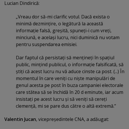
Lucian Dindirică:
„Vreau dor să-mi clarific votul. Dacă exista o
minimă dezminţire, o legătură la această
informaţie falsă, greşită, spuneţi-i cum vreţi,
minciună, e acelaşi lucru, nici duminică nu votam
pentru suspendarea emisiei.
Dar faptul că persistaţi să menţineţi în spaţiul
public, minţind publicul, o informaţie falsificată, să
ştiţi că acest lucru nu vă aduce cinste ca post. (...) În
momentul în care veniţi cu nişte manipulări de
genul acesta pe post în buza campaniei electorale
care stătea să se închidă în 20 d eminute, iar acum
insistaţi pe acest lucru şi să veniţi să cereţi
clemenţă, mi se pare dus către o altă extremă.”
Valentin Jucan
, vicepreşedintele CNA, a adăugat: