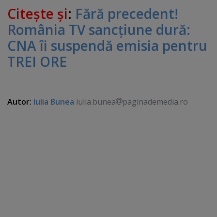
Citeşte şi
:
Fără precedent!
România TV sancţiune dură:
CNA îi suspendă emisia pentru
TREI ORE
Autor:
Iulia Bunea
iulia.bunea
paginademedia.ro