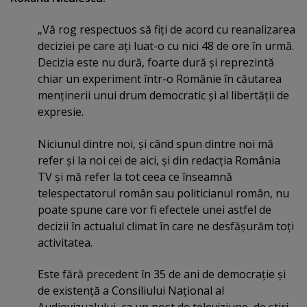
„Vă rog respectuos să fiţi de acord cu reanalizarea
deciziei pe care aţi luat-o cu nici 48 de ore în urmă.
Decizia este nu dură, foarte dură şi reprezintă
chiar un experiment într-o Românie în căutarea
menţinerii unui drum democratic şi al libertăţii de
expresie.
Niciunul dintre noi, şi când spun dintre noi mă
refer şi la noi cei de aici, şi din redacţia România
TV şi mă refer la tot ceea ce înseamnă
telespectatorul român sau politicianul român, nu
poate spune care vor fi efectele unei astfel de
decizii în actualul climat în care ne desfăşurăm toţi
activitatea.
Este fără precedent în 35 de ani de democraţie şi
de existenţă a Consiliului Naţional al