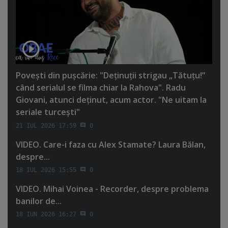
Poveşti din puşcărie: "Deţinuţii strigau „Tătuţu!”
când serialul se filma chiar la Rahova". Radu
Giovani, atunci deţinut, acum actor. "Ne uitam la
seriale turceşti"
21 IUL 2026 17:59
0
VIDEO. Care-i faza cu Alex Stamate? Laura Bălan,
despre...
18 IUL 2026 15:55
0
VIDEO. Mihai Voinea - Recorder, despre problema
banilor de...
18 IUN 2026 16:27
0