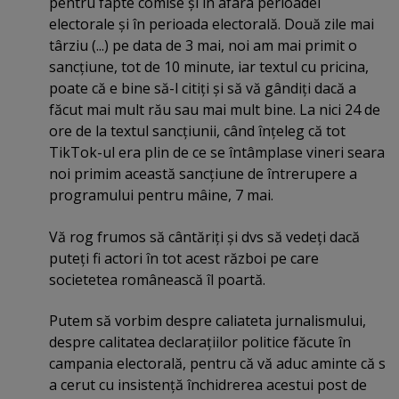
pentru fapte comise şi în afara perioadei
electorale şi în perioada electorală. Două zile mai
târziu (...) pe data de 3 mai, noi am mai primit o
sancţiune, tot de 10 minute, iar textul cu pricina,
poate că e bine să-l citiţi şi să vă gândiţi dacă a
făcut mai mult rău sau mai mult bine. La nici 24 de
ore de la textul sancţiunii, când înţeleg că tot
TikTok-ul era plin de ce se întâmplase vineri seara
noi primim această sancţiune de întrerupere a
programului pentru mâine, 7 mai.
Vă rog frumos să cântăriţi şi dvs să vedeţi dacă
puteţi fi actori în tot acest război pe care
societetea românească îl poartă.
Putem să vorbim despre caliateta jurnalismului,
despre calitatea declaraţiilor politice făcute în
campania electorală, pentru că vă aduc aminte că s
a cerut cu insistenţă închidrerea acestui post de