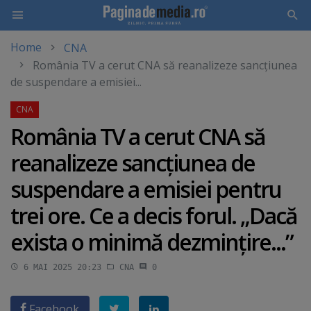
Home
CNA
Skip
România TV a cerut CNA să reanalizeze sancţiunea
to
de suspendare a emisiei...
main
content
România TV a cerut CNA să
reanalizeze sancţiunea de
suspendare a emisiei pentru
trei ore. Ce a decis forul. „Dacă
exista o minimă dezminţire...”
6 MAI 2025 20:23
CNA
0
Facebook