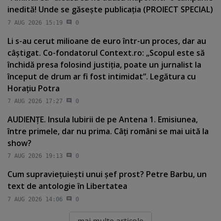
inedită! Unde se găseşte publicaţia (PROIECT SPECIAL)
7 AUG 2026 15:19
0
Li s-au cerut milioane de euro într-un proces, dar au
câştigat. Co-fondatorul Context.ro: „Scopul este să
închidă presa folosind justiţia, poate un jurnalist la
început de drum ar fi fost intimidat”. Legătura cu
Horaţiu Potra
7 AUG 2026 17:27
0
AUDIENŢE. Insula Iubirii de pe Antena 1. Emisiunea,
între primele, dar nu prima. Câţi români se mai uită la
show?
7 AUG 2026 19:13
0
Cum supravieţuieşti unui şef prost? Petre Barbu, un
text de antologie în Libertatea
7 AUG 2026 14:06
0
mai multe articole