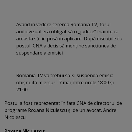
Având în vedere cererea România TV, forul
audiovizual era obligat să o „judece” înainte ca
aceasta să fie pusă în aplicare. După discuţiile cu
postul, CNA a decis să menţine sancţiunea de
suspendare a emisiei.
România TV va trebui să-şi suspendă emisia
obişnuită miercuri, 7 mai, între orele 18.00 şi
21.00.
Postul a fost reprezentat în faţa CNA de directorul de
programe Roxana Niculescu şi de un avocat, Andrei
Nicolescu.
Roxana Niculescu: