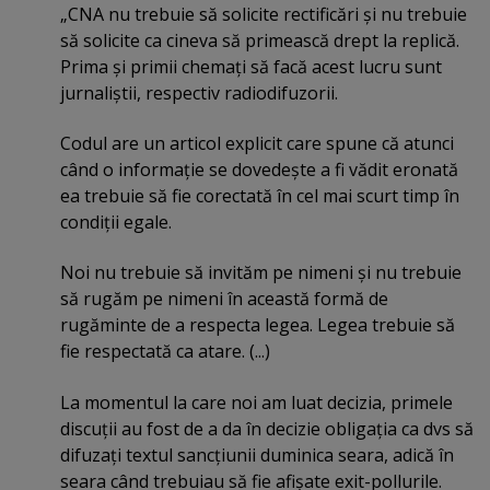
„CNA nu trebuie să solicite rectificări şi nu trebuie
să solicite ca cineva să primească drept la replică.
Prima şi primii chemaţi să facă acest lucru sunt
jurnaliştii, respectiv radiodifuzorii.
Codul are un articol explicit care spune că atunci
când o informaţie se dovedeşte a fi vădit eronată
ea trebuie să fie corectată în cel mai scurt timp în
condiţii egale.
Noi nu trebuie să invităm pe nimeni şi nu trebuie
să rugăm pe nimeni în această formă de
rugăminte de a respecta legea. Legea trebuie să
fie respectată ca atare. (...)
La momentul la care noi am luat decizia, primele
discuţii au fost de a da în decizie obligaţia ca dvs să
difuzaţi textul sancţiunii duminica seara, adică în
seara când trebuiau să fie afişate exit-pollurile.