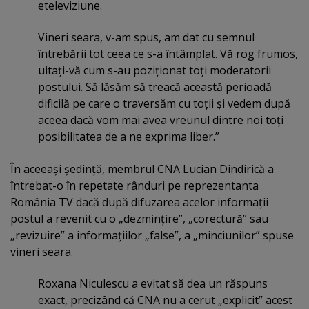
eteleviziune.
Vineri seara, v-am spus, am dat cu semnul
întrebării tot ceea ce s-a întâmplat. Vă rog frumos,
uitaţi-vă cum s-au poziţionat toţi moderatorii
postului. Să lăsăm să treacă această perioadă
dificilă pe care o traversăm cu toţii şi vedem după
aceea dacă vom mai avea vreunul dintre noi toţi
posibilitatea de a ne exprima liber.”
În aceeaşi şedinţă, membrul CNA Lucian Dindirică a
întrebat-o în repetate rânduri pe reprezentanta
România TV dacă după difuzarea acelor informaţii
postul a revenit cu o „dezminţire”, „corectură” sau
„revizuire” a informaţiilor „false”, a „minciunilor” spuse
vineri seara.
Roxana Niculescu a evitat să dea un răspuns
exact, precizând că CNA nu a cerut „explicit” acest