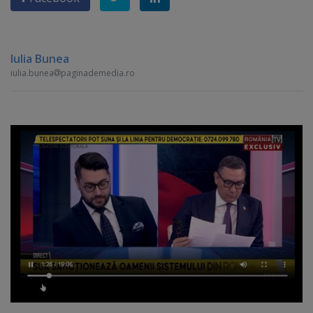
Iulia Bunea
iulia.bunea
paginademedia.ro