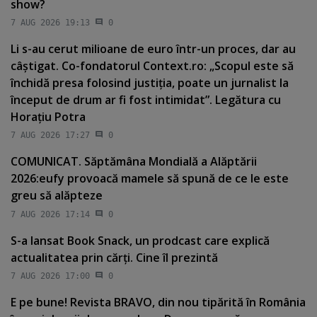
show?
7 AUG 2026 19:13
0
Li s-au cerut milioane de euro într-un proces, dar au
câştigat. Co-fondatorul Context.ro: „Scopul este să
închidă presa folosind justiţia, poate un jurnalist la
început de drum ar fi fost intimidat”. Legătura cu
Horaţiu Potra
7 AUG 2026 17:27
0
COMUNICAT. Săptămâna Mondială a Alăptării
2026:eufy provoacă mamele să spună de ce le este
greu să alăpteze
7 AUG 2026 17:14
0
S-a lansat Book Snack, un prodcast care explică
actualitatea prin cărţi. Cine îl prezintă
7 AUG 2026 17:00
0
E pe bune! Revista BRAVO, din nou tipărită în România