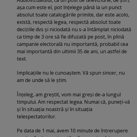
Audiovizualului, ca un post de televiziune, de ştiri,
aşa cum este el, pot înţelege până la un punct
absolut toate catalogările primite, dar este acolo,
există, respectă legea, respectă absolut toate
deciziile dvs şi niciodată nu s-a întâmplat niciodată
ca timp de 3 ore să fie difuzată pe post, în plină
campanie electorală nu importantă, probabil cea
mai importantă din ultimii 35 de ani, un astfel de
text.
Implicaţiile nu le cunoaştem. Vă spun sincer, nu
am de unde să le ştim.
Înţeleg, am greştit, vom mai greşi de-a lungul
timpului. Am respectat legea. Numai că, puneţi-vă
şi în situaţia noastră şi în situaţia
telespectatorilor.
Pe data de 1 mai, avem 10 minute de întrerupere