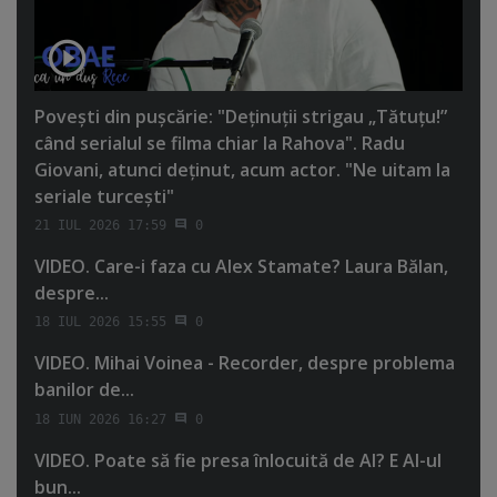
Poveşti din puşcărie: "Deţinuţii strigau „Tătuţu!”
când serialul se filma chiar la Rahova". Radu
Giovani, atunci deţinut, acum actor. "Ne uitam la
seriale turceşti"
21 IUL 2026 17:59
0
VIDEO. Care-i faza cu Alex Stamate? Laura Bălan,
despre...
18 IUL 2026 15:55
0
VIDEO. Mihai Voinea - Recorder, despre problema
banilor de...
18 IUN 2026 16:27
0
VIDEO. Poate să fie presa înlocuită de AI? E AI-ul
bun...