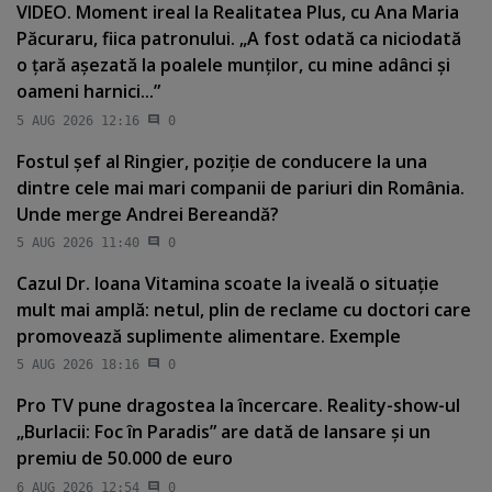
VIDEO. Moment ireal la Realitatea Plus, cu Ana Maria
Păcuraru, fiica patronului. „A fost odată ca niciodată
o ţară aşezată la poalele munţilor, cu mine adânci şi
oameni harnici...”
5 AUG 2026 12:16
0
Fostul şef al Ringier, poziţie de conducere la una
dintre cele mai mari companii de pariuri din România.
Unde merge Andrei Bereandă?
5 AUG 2026 11:40
0
Cazul Dr. Ioana Vitamina scoate la iveală o situaţie
mult mai amplă: netul, plin de reclame cu doctori care
promovează suplimente alimentare. Exemple
5 AUG 2026 18:16
0
Pro TV pune dragostea la încercare. Reality-show-ul
„Burlacii: Foc în Paradis” are dată de lansare şi un
premiu de 50.000 de euro
6 AUG 2026 12:54
0