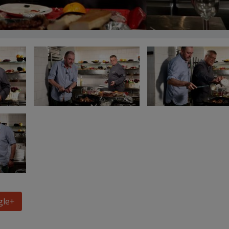
gle
+