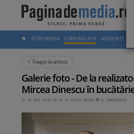
Skip
to
main
content
-
ȘTIRI MEDIA
COMUNICATE
AUDIENȚE TV
PAGINA
CURENTĂ
Înapoi la articol
Galerie foto - De la realizato
Mircea Dinescu în bucătări
26 APR 2018 16:49
ȘTIRI MEDIA
0
COMENTARII