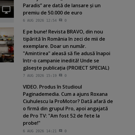
Paradis” are dată de lansare şi un
premiu de 50.000 de euro
6 AUG 2026 12:54
0
E pe bune! Revista BRAVO, din nou
tipărită în România în zeci de mii de
exemplare. Doar un număr.
"Amintirea" aleasă să fie adusă înapoi
într-o campanie inedită! Unde se
găseşte publicaţia (PROIECT SPECIAL)
7 AUG 2026 15:19
0
VIDEO. Produs în Studioul
Paginademedia. Cum a ajuns Roxana
Ciuhulescu la ProMotor? Dată afară de
o firmă din grupul Pro, apoi angajată
de Pro TV: "Am fost 52 de fete la
probe!"
6 AUG 2026 14:21
0