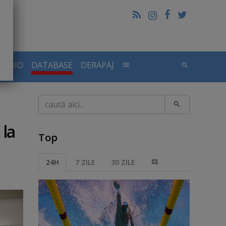
RADIO
DATABASE
DERAPAJ
Caută
 la
Top
24H
7 ZILE
30 ZILE