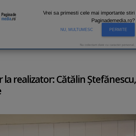
Vrei sa primesti cele mai importante stiri
Paginademedia.ro?
NU, MULTUMESC
PERMITE
CNA
INTERVIURI VIDEO
STUDIO VIDEO
AUDIENTE 
Nu colectam date cu caracter personal.
r la realizator: Cătălin Ştefănescu,
e