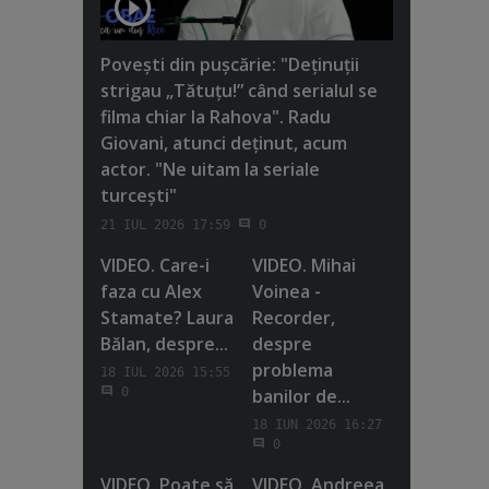
Poveşti din puşcărie: "Deţinuţii
strigau „Tătuţu!” când serialul se
filma chiar la Rahova". Radu
Giovani, atunci deţinut, acum
actor. "Ne uitam la seriale
turceşti"
21 IUL 2026 17:59
0
VIDEO. Care-i
VIDEO. Mihai
faza cu Alex
Voinea -
Stamate? Laura
Recorder,
Bălan, despre...
despre
problema
18 IUL 2026 15:55
banilor de...
0
18 IUN 2026 16:27
0
VIDEO. Poate să
VIDEO. Andreea