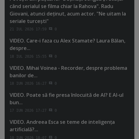
când serialul se filma chiar la Rahova". Radu
Giovani, atunci deţinut, acum actor. "Ne uitam la
seriale turceşti"
21 IUL 2026 17:59
0
VIDEO. Care-i faza cu Alex Stamate? Laura Bălan,
despre...
18 IUL 2026 15:55
0
VIDEO. Mihai Voinea - Recorder, despre problema
banilor de...
18 IUN 2026 16:27
0
VIDEO. Poate să fie presa înlocuită de AI? E AI-ul
bun...
17 IUN 2026 17:27
0
VIDEO. Andreea Esca se teme de inteligenţa
artificială?...
10 IUN 2026 18:07
0