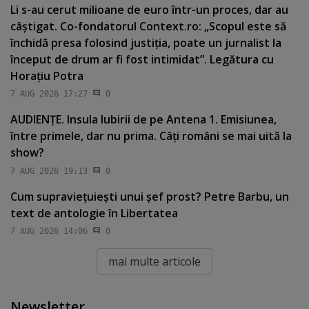
Li s-au cerut milioane de euro într-un proces, dar au
câştigat. Co-fondatorul Context.ro: „Scopul este să
închidă presa folosind justiţia, poate un jurnalist la
început de drum ar fi fost intimidat”. Legătura cu
Horaţiu Potra
7 AUG 2026 17:27
0
AUDIENŢE. Insula Iubirii de pe Antena 1. Emisiunea,
între primele, dar nu prima. Câţi români se mai uită la
show?
7 AUG 2026 19:13
0
Cum supravieţuieşti unui şef prost? Petre Barbu, un
text de antologie în Libertatea
7 AUG 2026 14:06
0
mai multe articole
Newsletter