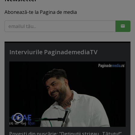
Abonează-te la Pagina de media
Interviurile PaginademediaTV
Poveşti din puşcărie: "Deţinuţii strigau „Tătuţu!”