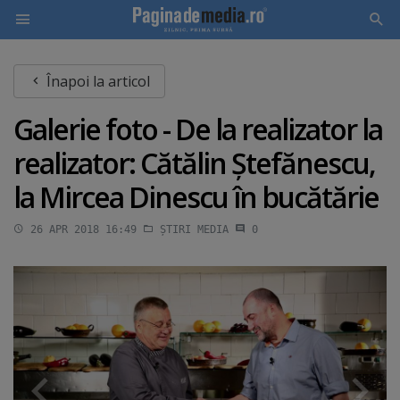
Skip
Înapoi la articol
to
main
Galerie foto - De la realizator la
content
realizator: Cătălin Ştefănescu,
la Mircea Dinescu în bucătărie
26 APR 2018 16:49
ȘTIRI MEDIA
0