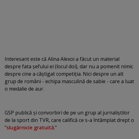
Interesant este că Alina Alexoi a făcut un material
despre fata şefului ei (locul doi), dar nu a pomenit nimic
despre cine a câştigat competiţia. Nici despre un alt
grup de români - echipa masculină de sabie - care a luat
o medalie de aur.
GSP publică şi convorbiri de pe un grup al jurnaliştilor
de la sport din TVR, care califică ce s-a întâmplat drept o
"
slugărnicie gratuită
."