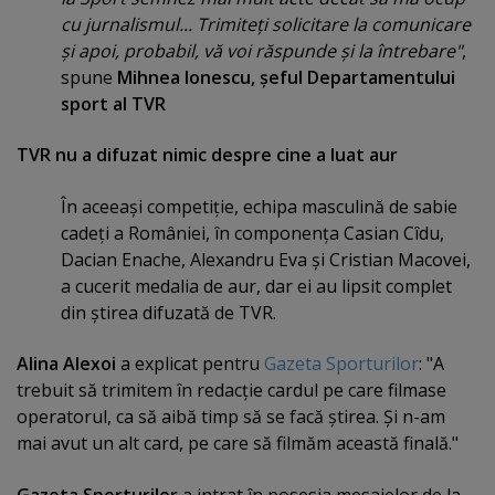
cu jurnalismul... Trimiteţi solicitare la comunicare
şi apoi, probabil, vă voi răspunde şi la întrebare"
,
spune
Mihnea Ionescu, şeful Departamentului
sport al TVR
TVR nu a difuzat nimic despre cine a luat aur
În aceeaşi competiţie, echipa masculină de sabie
cadeţi a României, în componenţa Casian Cîdu,
Dacian Enache, Alexandru Eva şi Cristian Macovei,
a cucerit medalia de aur, dar ei au lipsit complet
din ştirea difuzată de TVR.
Alina Alexoi
a explicat pentru
Gazeta Sporturilor
: "A
trebuit să trimitem în redacţie cardul pe care filmase
operatorul, ca să aibă timp să se facă ştirea. Şi n-am
mai avut un alt card, pe care să filmăm această finală."
Gazeta Sporturilor
a intrat în posesia mesajelor de la