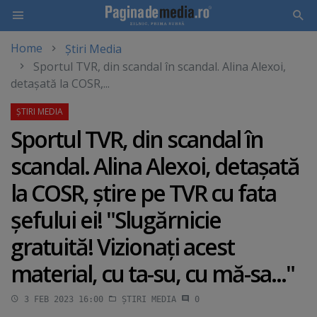
Home
Știri Media
Skip
Sportul TVR, din scandal în scandal. Alina Alexoi,
to
detaşată la COSR,...
main
content
Sportul TVR, din scandal în
scandal. Alina Alexoi, detaşată
la COSR, ştire pe TVR cu fata
şefului ei! "Slugărnicie
gratuită! Vizionaţi acest
material, cu ta-su, cu mă-sa..."
3 FEB 2023 16:00
ȘTIRI MEDIA
0