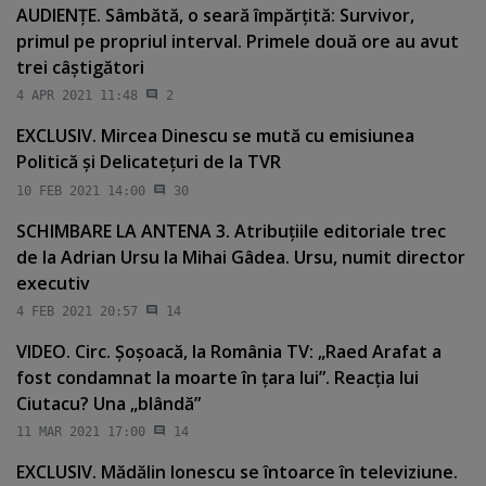
AUDIENŢE. Sâmbătă, o seară împărţită: Survivor,
primul pe propriul interval. Primele două ore au avut
trei câştigători
4 APR 2021 11:48
2
EXCLUSIV. Mircea Dinescu se mută cu emisiunea
Politică şi Delicateţuri de la TVR
10 FEB 2021 14:00
30
SCHIMBARE LA ANTENA 3. Atribuţiile editoriale trec
de la Adrian Ursu la Mihai Gâdea. Ursu, numit director
executiv
4 FEB 2021 20:57
14
VIDEO. Circ. Şoşoacă, la România TV: „Raed Arafat a
fost condamnat la moarte în ţara lui”. Reacţia lui
Ciutacu? Una „blândă”
11 MAR 2021 17:00
14
EXCLUSIV. Mădălin Ionescu se întoarce în televiziune.