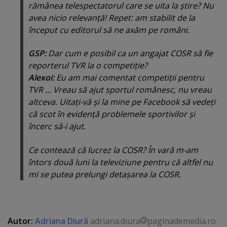
rămânea telespectatorul care se uita la ştire? Nu
avea nicio relevanţă! Repet: am stabilit de la
început cu editorul să ne axăm pe români.
GSP:
Dar cum e posibil ca un angajat COSR să fie
reporterul TVR la o competiţie?
Alexoi:
Eu am mai comentat competiţii pentru
TVR ... Vreau să ajut sportul românesc, nu vreau
altceva. Uitaţi-vă şi la mine pe Facebook să vedeţi
că scot în evidenţă problemele sportivilor şi
încerc să-i ajut.
Ce contează că lucrez la COSR? În vară m-am
întors două luni la televiziune pentru că altfel nu
mi se putea prelungi detaşarea la COSR.
Autor:
Adriana Diură
adriana.diura
paginademedia.ro