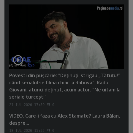
Poveşti din puşcărie: "Deţinuţii strigau „Tătuţu!”
când serialul se filma chiar la Rahova". Radu
Giovani, atunci deţinut, acum actor. "Ne uitam la
seriale turceşti"
21 IUL 2026 17:59
0
VIDEO. Care-i faza cu Alex Stamate? Laura Bălan,
despre...
18 IUL 2026 15:55
0