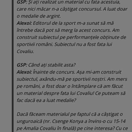
GSP:
Şi aţi realizat un material cu fata acestuia,
care nici măcar n-a câştigat concursul. A luat doar
o medalie de argint.
Alexoi:
Editorul de la sport m-a sunat să mă
întrebe dacă pot să merg la acest concurs. Am
construit subiectul pe performanţele obţinute de
sportivii români. Subiectul nu a fost fata lui
Covaliu.
GSP:
Când aţi stabilit asta?
Alexoi:
Înainte de concurs. Aşa mi-am construit
subiectul, axându-mă pe sportivii noştri. Am mers
pe români, a fost doar o întâmplare că am făcut
un material despre fata lui Covaliu! Ce puteam să
fac dacă ea a luat medalie?
Dacă făceam materialul pe faptul că a câştigat o
unguroaică
(nr. Csenge Konya a învins-o cu 15-14
pe Amalia Covaliu în finală)
pe cine interesa? Cu ce