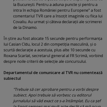
la Bucureşti. Pentru a aduna puncte şi pentru a
intra în echipa României pentru Europene" a fost
comentariul TVR care a însoţit imaginile cu fiica lui
Covaliu. Au urmat şi câteva declaraţii ale scrimerei
de la Dinamo.
În ştire au fost alocate 15 secunde pentru performanţa
lui Casian Cîdu, locul 2 din competiţia masculină, şi o
scurtă declaraţie a acestuia, plus alte 10 secunde cu
Roxana Scarlat, secretarul general al FR Scrimă, vorbind
despre noile criterii de selecţie ale concursului.
Departamentul de comunicare al TVR nu comentează
subiectul
"Trebuie să cer aprobare pentru a vorbi despre
subiect. Apoi trebuie să vorbesc cu editorul
jurnalului să văd exact ce s-a întâmplat. Eu ca şef
la Sport semnez mai mult acte decât să mă ocup