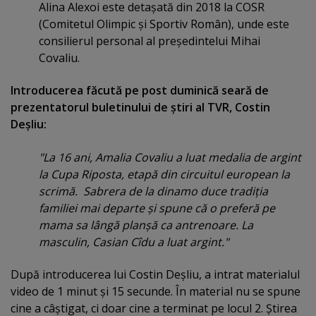
Alina Alexoi este detaşată din 2018 la COSR
(Comitetul Olimpic şi Sportiv Român), unde este
consilierul personal al preşedintelui Mihai
Covaliu.
Introducerea făcută pe post duminică seară de
prezentatorul buletinului de ştiri al TVR, Costin
Deşliu:
"La 16 ani, Amalia Covaliu a luat medalia de argint
la Cupa Riposta, etapă din circuitul european la
scrimă. Sabrera de la dinamo duce tradiţia
familiei mai departe şi spune că o preferă pe
mama sa lângă planşă ca antrenoare. La
masculin, Casian Cîdu a luat argint."
După introducerea lui Costin Deşliu, a intrat materialul
video de 1 minut şi 15 secunde. În material nu se spune
cine a câştigat, ci doar cine a terminat pe locul 2. Ştirea