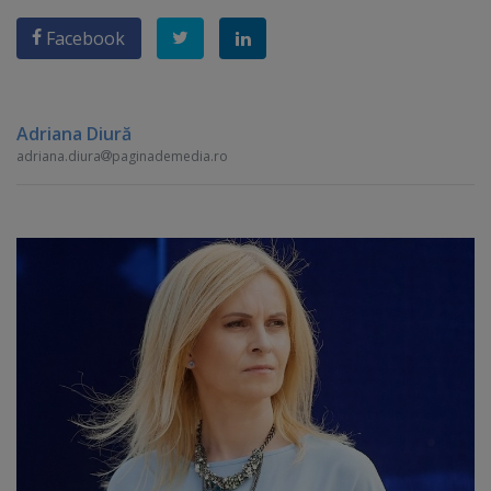
Facebook
Adriana Diură
adriana.diura
paginademedia.ro