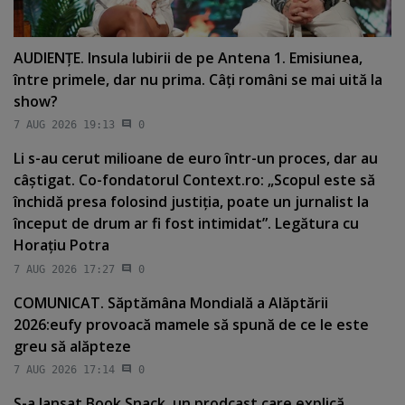
AUDIENŢE. Insula Iubirii de pe Antena 1. Emisiunea,
între primele, dar nu prima. Câţi români se mai uită la
show?
7 AUG 2026 19:13
0
Li s-au cerut milioane de euro într-un proces, dar au
câştigat. Co-fondatorul Context.ro: „Scopul este să
închidă presa folosind justiţia, poate un jurnalist la
început de drum ar fi fost intimidat”. Legătura cu
Horaţiu Potra
7 AUG 2026 17:27
0
COMUNICAT. Săptămâna Mondială a Alăptării
2026:eufy provoacă mamele să spună de ce le este
greu să alăpteze
7 AUG 2026 17:14
0
S-a lansat Book Snack, un prodcast care explică