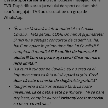
TVR. După difuzarea jurnalului de sport de duminică
seară, angajaţii TVR au discutat pe un grup de
WhatsApp.
"În această seară a intrat material cu Amalia
Covaliu... Fata şefului COSR! Un minut şi jumătate!
Şi nici nu a câştigat concursul de cadeţi! Ha, ha,
ha! Cum apare în prime-time fata lui Covaliu?! E
campioană mondială?
E conflict de interese! E
uluitor!!! Cum se poate aşa ceva? Chiar nu mai e
nicio limită?"
"La cum îl cunosc pe Covaliu, eu nu cred că el
impunea cuiva ca fata lui să apară la ştiri.
Cred
doar că este o chestie de slugărnicie gratuită"
"Slugărnicia a distrus această ţară! La toate
nivelurile. La ce bătaie este pe minute... Mi se pare
deplasat, complet aiurea!
Vizionaţi acest material,
cu ta-su, cu mă-sa..."