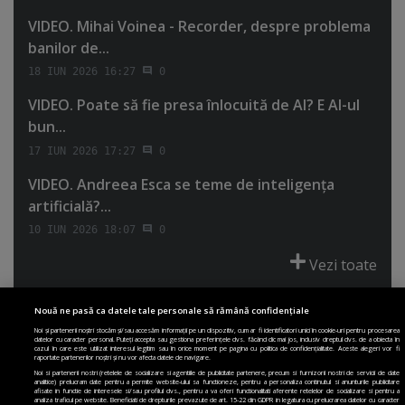
VIDEO. Mihai Voinea - Recorder, despre problema
banilor de...
18 IUN 2026 16:27
0
VIDEO. Poate să fie presa înlocuită de AI? E AI-ul
bun...
17 IUN 2026 17:27
0
VIDEO. Andreea Esca se teme de inteligenţa
artificială?...
10 IUN 2026 18:07
0
Vezi toate
Nouă ne pasă ca datele tale personale să rămână confidențiale
Noi și partenerii noștri stocăm și/sau accesăm informații pe un dispozitiv, cum ar fi identificatori unici în cookie-uri pentru procesarea
datelor cu caracter personal. Puteți accepta sau gestiona preferințele dvs. făcând clic mai jos, inclusiv dreptul dvs. de a obiecta în
cazul în care este utilizat interesul legitim sau în orice moment pe pagina cu politica de confidențialitate. Aceste alegeri vor fi
PRIMA PAGINĂ
POLITICA DE COLECTARE ACORD COOKIE
raportate partenerilor noștri și nu vor afecta datele de navigare.
POLITICA DE CONFIDENȚIALITATE
DESPRE SITE
ECHIPA
Noi si partenerii nostri (retelele de socializare si agentiile de publicitate partenere, precum si furnizorii nostri de servicii de date
analitice) prelucram date pentru a permite website-ului sa functioneze, pentru a personaliza continutul si anunturile publicitare
DESPRE MINE
JOBURI
CONTACT
ARHIVA
afisate in functie de interesele si/sau profilul dvs., pentru a va oferi functionalitati aferente retelelor de socializare si pentru a
analiza traficul pe website. Beneficiati de drepturile prevazute de art. 15-22 din GDPR in legatura cu prelucrarea datelor cu caracter