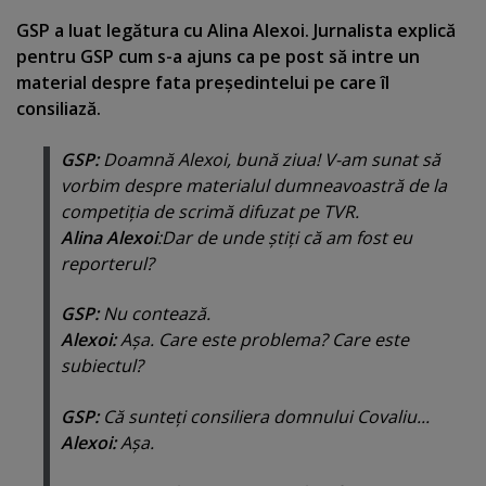
GSP a luat legătura cu Alina Alexoi. Jurnalista explică
pentru GSP cum s-a ajuns ca pe post să intre un
material despre fata preşedintelui pe care îl
consiliază.
GSP:
Doamnă Alexoi, bună ziua! V-am sunat să
vorbim despre materialul dumneavoastră de la
competiţia de scrimă difuzat pe TVR.
Alina Alexoi
:Dar de unde ştiţi că am fost eu
reporterul?
GSP:
Nu contează.
Alexoi:
Aşa. Care este problema? Care este
subiectul?
GSP:
Că sunteţi consiliera domnului Covaliu...
Alexoi:
Aşa.