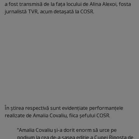
a fost transmisă de la faţa locului de Alina Alexoi, fosta
jurnalistă TVR, acum detaşată la COSR.
În ştirea respectivă sunt evidenţiate performanţele
realizate de Amalia Covaliu, fiica şefului COSR.
"Amalia Covaliu şi-a dorit enorm să urce pe
podium la cea de-a şasea ediţie a Cupei Riposta de