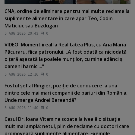
CNA, ordine de eliminare pentru mai multe reclame la
suplimente alimentare în care apar Teo, Codin
Maticiuc sau Buzdugan
5 AUG 2026 20:43
0
VIDEO. Moment ireal la Realitatea Plus, cu Ana Maria
Păcuraru, fiica patronului. „A fost odată ca niciodată
o ţară aşezată la poalele munţilor, cu mine adânci şi
oameni harnici...”
5 AUG 2026 12:16
0
Fostul şef al Ringier, poziţie de conducere la una
dintre cele mai mari companii de pariuri din România.
Unde merge Andrei Bereandă?
5 AUG 2026 11:40
0
Cazul Dr. Ioana Vitamina scoate la iveală o situaţie
mult mai amplă: netul, plin de reclame cu doctori care
promovează suplimente alimentare. Exemple