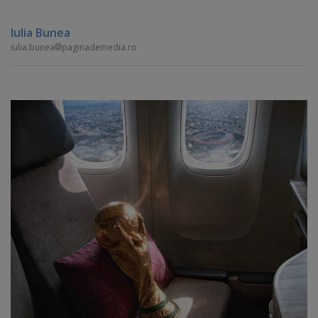
Iulia Bunea
iulia.bunea
paginademedia.ro