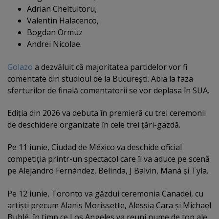
Adrian Cheltuitoru,
Valentin Halacenco,
Bogdan Ormuz
Andrei Nicolae.
Golazo
a dezvăluit că majoritatea partidelor vor fi
comentate din studioul de la Bucureşti. Abia la faza
sferturilor de finală comentatorii se vor deplasa în SUA.
Ediţia din 2026 va debuta în premieră cu trei ceremonii
de deschidere organizate în cele trei ţări-gazdă.
Pe 11 iunie, Ciudad de México va deschide oficial
competiţia printr-un spectacol care îi va aduce pe scenă
pe Alejandro Fernández, Belinda, J Balvin, Maná şi Tyla.
Pe 12 iunie, Toronto va găzdui ceremonia Canadei, cu
artişti precum Alanis Morissette, Alessia Cara şi Michael
Bublé, în timp ce Los Angeles va reuni nume de top ale