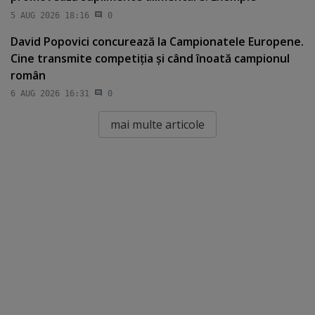
5 AUG 2026 18:16
0
David Popovici concurează la Campionatele Europene.
Cine transmite competiţia şi când înoată campionul
român
6 AUG 2026 16:31
0
mai multe articole