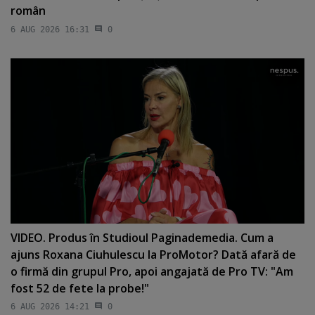
român
6 AUG 2026 16:31
0
VIDEO. Produs în Studioul Paginademedia. Cum a
ajuns Roxana Ciuhulescu la ProMotor? Dată afară de
o firmă din grupul Pro, apoi angajată de Pro TV: "Am
fost 52 de fete la probe!"
6 AUG 2026 14:21
0