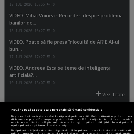
18 IUL 2026 15:55
0
VIDEO. Mihai Voinea - Recorder, despre problema
banilor de...
18 IUN 2026 16:27
0
VIDEO. Poate să fie presa înlocuită de AI? E AI-ul
bun...
17 IUN 2026 17:27
0
VIDEO. Andreea Esca se teme de inteligenţa
artificială?...
10 IUN 2026 18:07
0
Vezi toate
Nouă ne pasă ca datele tale personale să rămână confidențiale
Noi și partenerii noștri stocăm și/sau accesăm informații pe un dispozitiv, cum ar fi identificatori unici în cookie-uri pentru procesarea
datelor cu caracter personal. Puteți accepta sau gestiona preferințele dvs. făcând clic mai jos, inclusiv dreptul dvs. de a obiecta în
cazul în care este utilizat interesul legitim sau în orice moment pe pagina cu politica de confidențialitate. Aceste alegeri vor fi
PRIMA PAGINĂ
POLITICA DE COLECTARE ACORD COOKIE
raportate partenerilor noștri și nu vor afecta datele de navigare.
POLITICA DE CONFIDENȚIALITATE
DESPRE SITE
ECHIPA
Noi si partenerii nostri (retelele de socializare si agentiile de publicitate partenere, precum si furnizorii nostri de servicii de date
analitice) prelucram date pentru a permite website-ului sa functioneze, pentru a personaliza continutul si anunturile publicitare