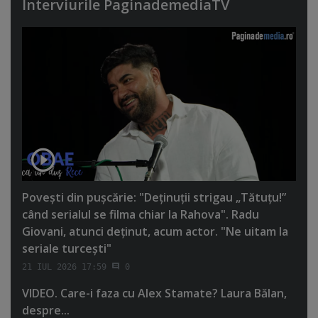
Interviurile PaginademediaTV
Poveşti din puşcărie: "Deţinuţii strigau „Tătuţu!”
când serialul se filma chiar la Rahova". Radu
Giovani, atunci deţinut, acum actor. "Ne uitam la
seriale turceşti"
21 IUL 2026 17:59
0
VIDEO. Care-i faza cu Alex Stamate? Laura Bălan,
despre...