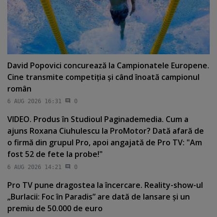
David Popovici concurează la Campionatele Europene.
Cine transmite competiţia şi când înoată campionul
român
6 AUG 2026 16:31
0
VIDEO. Produs în Studioul Paginademedia. Cum a
ajuns Roxana Ciuhulescu la ProMotor? Dată afară de
o firmă din grupul Pro, apoi angajată de Pro TV: "Am
fost 52 de fete la probe!"
6 AUG 2026 14:21
0
Pro TV pune dragostea la încercare. Reality-show-ul
„Burlacii: Foc în Paradis” are dată de lansare şi un
premiu de 50.000 de euro