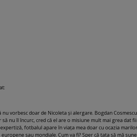
at:
să nu vorbesc doar de Nicoleta şi alergare. Bogdan Cosmescu
r să nu îl încurc, cred că el are o misiune mult mai grea dat fi
expertiză, fotbalul apare în viaţa mea doar cu ocazia marilo
 europene sau mondiale. Cum va fi? Sper că tata să mă sun