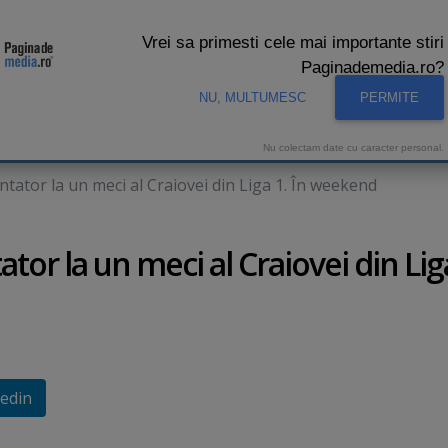
Vrei sa primesti cele mai importante stiri
Paginademedia.ro?
NU, MULTUMESC
PERMITE
CNA
INTERVIURI VIDEO
STUDIO VIDEO
AUDIENTE 
Nu colectam date cu caracter personal.
tator la un meci al Craiovei din Liga 1. În weekend
or la un meci al Craiovei din Liga
edin