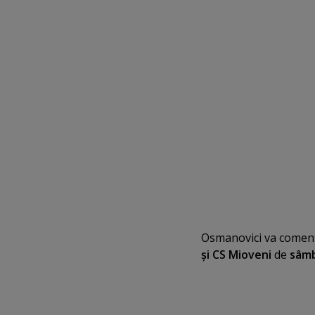
Osmanovici va comen
şi CS Mioveni
de
sâmb