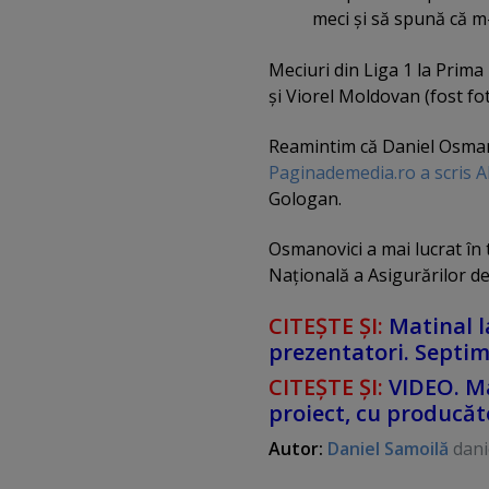
meci şi să spună că m
Meciuri din Liga 1 la Prim
şi Viorel Moldovan (fost fot
Reamintim că Daniel Osmano
Paginademedia.ro a scris A
Gologan.
Osmanovici a mai lucrat în 
Naţională a Asigurărilor d
CITEŞTE ŞI:
Matinal l
prezentatori. Septi
CITEŞTE ŞI:
VIDEO. Ma
proiect, cu producă
Autor:
Daniel Samoilă
dani