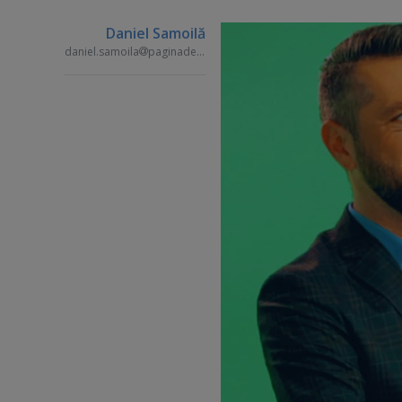
Daniel Samoilă
daniel.samoila
paginademedia.ro