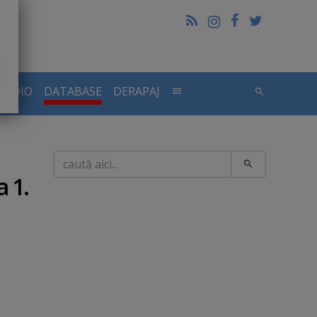
RADIO
DATABASE
DERAPAJ
Caută
 1.