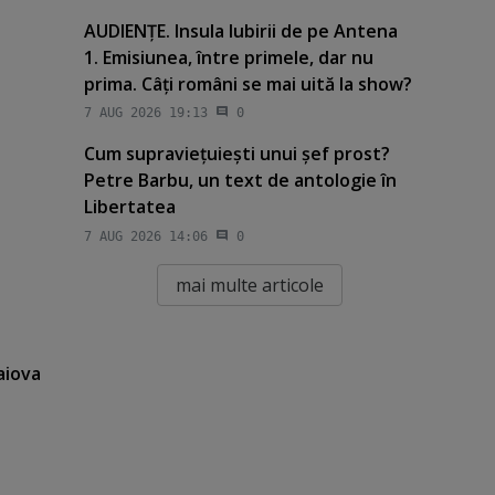
AUDIENŢE. Insula Iubirii de pe Antena
1. Emisiunea, între primele, dar nu
prima. Câţi români se mai uită la show?
7 AUG 2026 19:13
0
Cum supravieţuieşti unui şef prost?
Petre Barbu, un text de antologie în
Libertatea
7 AUG 2026 14:06
0
mai multe articole
aiova