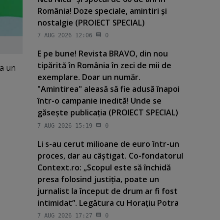
România! Doze speciale, amintiri şi
nostalgie (PROIECT SPECIAL)
7 AUG 2026 12:06
0
E pe bune! Revista BRAVO, din nou
tipărită în România în zeci de mii de
ta un
exemplare. Doar un număr.
"Amintirea" aleasă să fie adusă înapoi
într-o campanie inedită! Unde se
găseşte publicaţia (PROIECT SPECIAL)
7 AUG 2026 15:19
0
Li s-au cerut milioane de euro într-un
proces, dar au câştigat. Co-fondatorul
Context.ro: „Scopul este să închidă
presa folosind justiţia, poate un
jurnalist la început de drum ar fi fost
intimidat”. Legătura cu Horaţiu Potra
7 AUG 2026 17:27
0