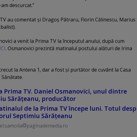
-am descurcat.”
a TV au comentat şi Dragoş Pătraru, Florin Călinescu, Marius
balist).
vici a venit la Prima TV la începutul anului, după cum
ICI
. Osmanovici prezintă matinalul postului alături de Irina
trecut la Antena 1, dar a fost şi purtător de cuvânt la Casa
e Sănătate.
a Prima TV. Daniel Osmanovici, unul dintre
miu Sărăţeanu, producător
tinalul de la Prima TV începe luni. Totul desp
torul Septimiu Sărăţeanu
el.samoila
paginademedia.ro