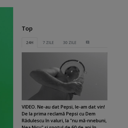
Top
24H
7 ZILE
30 ZILE
VIDEO. Ne-au dat Pepsi, le-am dat vin!
De la prima reclamă Pepsi cu Dem
Rădulescu în valuri, la "nu mă-nnebuni,
Nea Nicu" şi spotul de 60 de ani în