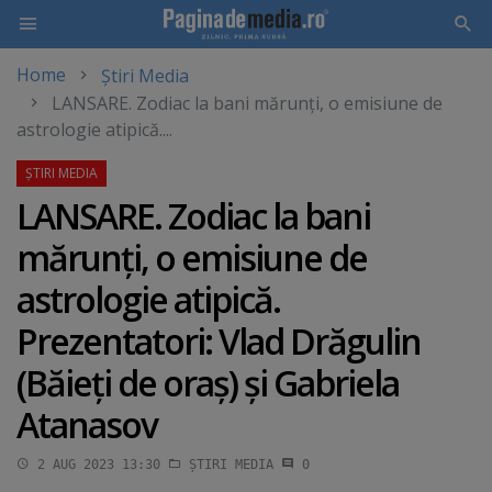
Home
Știri Media
Skip
LANSARE. Zodiac la bani mărunţi, o emisiune de
to
astrologie atipică....
main
content
LANSARE. Zodiac la bani
mărunţi, o emisiune de
astrologie atipică.
Prezentatori: Vlad Drăgulin
(Băieţi de oraş) şi Gabriela
Atanasov
2 AUG 2023 13:30
ȘTIRI MEDIA
0