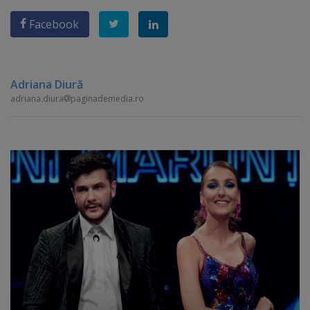
Facebook
Adriana Diură
adriana.diura
paginademedia.ro