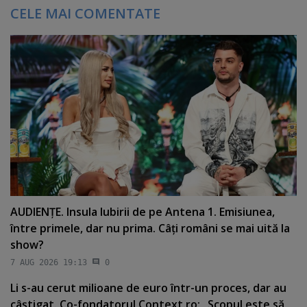
CELE MAI COMENTATE
AUDIENŢE. Insula Iubirii de pe Antena 1. Emisiunea,
între primele, dar nu prima. Câţi români se mai uită la
show?
7 AUG 2026 19:13
0
Li s-au cerut milioane de euro într-un proces, dar au
câştigat. Co-fondatorul Context.ro: „Scopul este să