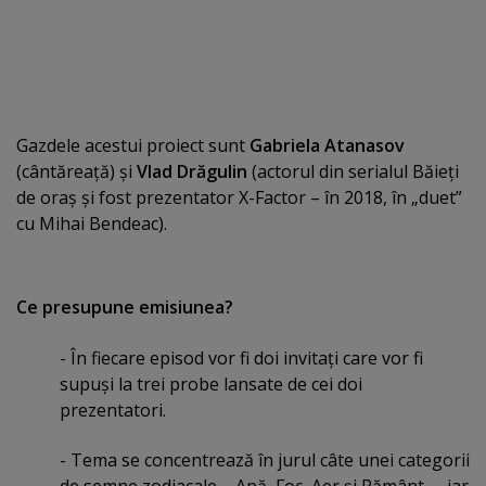
Gazdele acestui proiect sunt
Gabriela Atanasov
(cântăreaţă) şi
Vlad Drăgulin
(actorul din serialul Băieţi
de oraş şi fost prezentator X-Factor – în 2018, în „duet”
cu Mihai Bendeac).
Ce presupune emisiunea?
- În fiecare episod vor fi doi invitaţi care vor fi
supuşi la trei probe lansate de cei doi
prezentatori.
- Tema se concentrează în jurul câte unei categorii