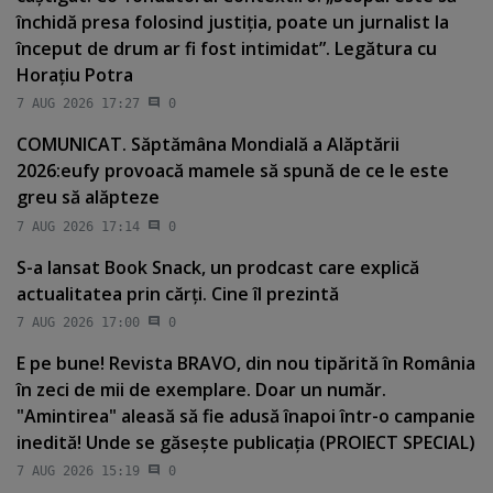
închidă presa folosind justiţia, poate un jurnalist la
început de drum ar fi fost intimidat”. Legătura cu
Horaţiu Potra
7 AUG 2026 17:27
0
COMUNICAT. Săptămâna Mondială a Alăptării
2026:eufy provoacă mamele să spună de ce le este
greu să alăpteze
7 AUG 2026 17:14
0
S-a lansat Book Snack, un prodcast care explică
actualitatea prin cărţi. Cine îl prezintă
7 AUG 2026 17:00
0
E pe bune! Revista BRAVO, din nou tipărită în România
în zeci de mii de exemplare. Doar un număr.
"Amintirea" aleasă să fie adusă înapoi într-o campanie
inedită! Unde se găseşte publicaţia (PROIECT SPECIAL)
7 AUG 2026 15:19
0