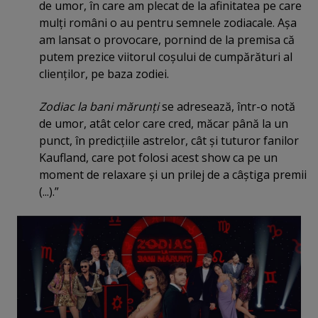
de umor, în care am plecat de la afinitatea pe care
mulţi români o au pentru semnele zodiacale. Aşa
am lansat o provocare, pornind de la premisa că
putem prezice viitorul coşului de cumpărături al
clienţilor, pe baza zodiei.
Zodiac la bani mărunţi
se adresează, într-o notă
de umor, atât celor care cred, măcar până la un
punct, în predicţiile astrelor, cât şi tuturor fanilor
Kaufland, care pot folosi acest show ca pe un
moment de relaxare şi un prilej de a câştiga premii
(...).”