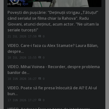
Poveşti din puşcărie: "Deţinuţii strigau „Tătuţu!”
când serialul se filma chiar la Rahova". Radu
Giovani, atunci deţinut, acum actor. "Ne uitam la
seriale turceşti"
21 IUL 2026 17:59
0
VIDEO. Care-i faza cu Alex Stamate? Laura Bălan,
despre...
18 IUL 2026 15:55
0
VIDEO. Mihai Voinea - Recorder, despre problema
banilor de...
18 IUN 2026 16:27
0
VIDEO. Poate să fie presa înlocuită de AI? E AI-ul
bun...
17 IUN 2026 17:27
0