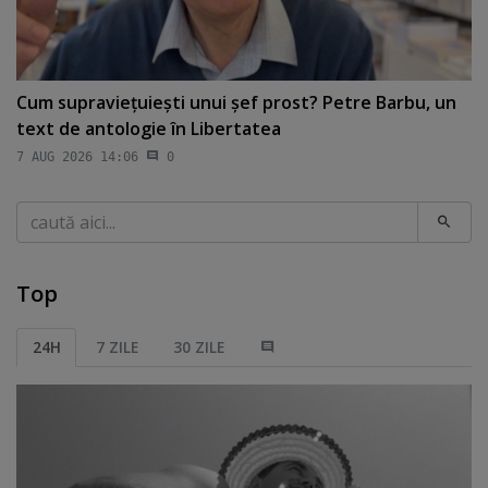
Cum supravieţuieşti unui şef prost? Petre Barbu, un
text de antologie în Libertatea
7 AUG 2026 14:06
0
Caută
Top
24H
7 ZILE
30 ZILE