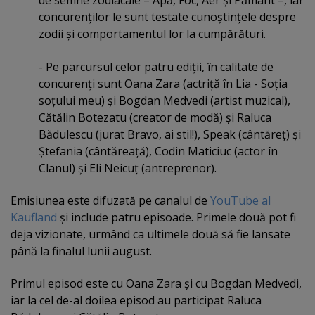
de semne zodiacale – Apă, Foc, Aer şi Pământ –, iar
concurenţilor le sunt testate cunoştinţele despre
zodii şi comportamentul lor la cumpărături.
- Pe parcursul celor patru ediţii, în calitate de
concurenţi sunt Oana Zara (actriţă în Lia - Soţia
soţului meu) şi Bogdan Medvedi (artist muzical),
Cătălin Botezatu (creator de modă) şi Raluca
Bădulescu (jurat Bravo, ai stil!), Speak (cântăreţ) şi
Ştefania (cântăreaţă), Codin Maticiuc (actor în
Clanul) şi Eli Neicuţ (antreprenor).
Emisiunea este difuzată pe canalul de
YouTube al
Kaufland
şi include patru episoade. Primele două pot fi
deja vizionate, urmând ca ultimele două să fie lansate
până la finalul lunii august.
Primul episod este cu Oana Zara şi cu Bogdan Medvedi,
iar la cel de-al doilea episod au participat Raluca