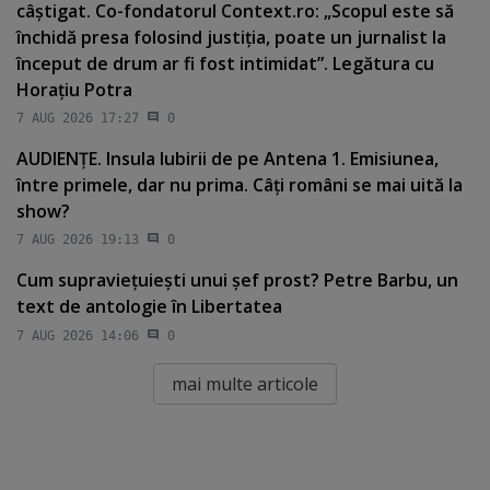
câştigat. Co-fondatorul Context.ro: „Scopul este să
închidă presa folosind justiţia, poate un jurnalist la
început de drum ar fi fost intimidat”. Legătura cu
Horaţiu Potra
7 AUG 2026 17:27
0
AUDIENŢE. Insula Iubirii de pe Antena 1. Emisiunea,
între primele, dar nu prima. Câţi români se mai uită la
show?
7 AUG 2026 19:13
0
Cum supravieţuieşti unui şef prost? Petre Barbu, un
text de antologie în Libertatea
7 AUG 2026 14:06
0
mai multe articole