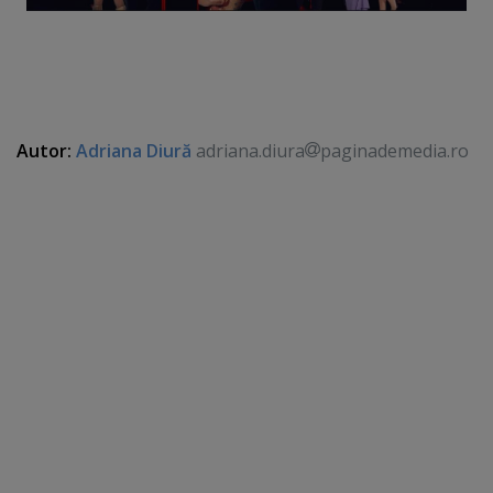
Autor:
Adriana Diură
adriana.diura
paginademedia.ro