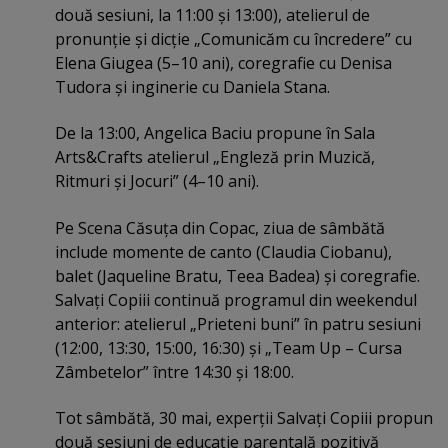
două sesiuni, la 11:00 şi 13:00), atelierul de
pronunţie şi dicţie „Comunicăm cu încredere” cu
Elena Giugea (5–10 ani), coregrafie cu Denisa
Tudora şi inginerie cu Daniela Stana.
De la 13:00, Angelica Baciu propune în Sala
Arts&Crafts atelierul „Engleză prin Muzică,
Ritmuri şi Jocuri” (4–10 ani).
Pe Scena Căsuţa din Copac, ziua de sâmbătă
include momente de canto (Claudia Ciobanu),
balet (Jaqueline Bratu, Teea Badea) şi coregrafie.
Salvaţi Copiii continuă programul din weekendul
anterior: atelierul „Prieteni buni” în patru sesiuni
(12:00, 13:30, 15:00, 16:30) şi „Team Up – Cursa
Zâmbetelor” între 14:30 şi 18:00.
Tot sâmbătă, 30 mai, experţii Salvaţi Copiii propun
două sesiuni de educaţie parentală pozitivă