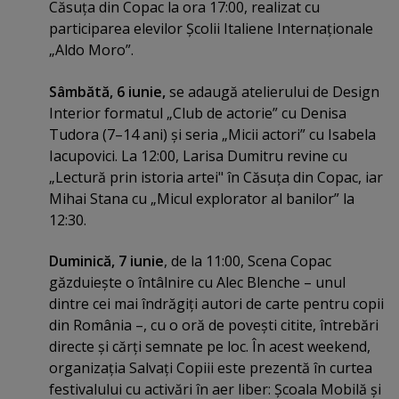
Căsuţa din Copac la ora 17:00, realizat cu
participarea elevilor Şcolii Italiene Internaţionale
„Aldo Moro”.
Sâmbătă, 6 iunie,
se adaugă atelierului de Design
Interior formatul „Club de actorie” cu Denisa
Tudora (7–14 ani) şi seria „Micii actori” cu Isabela
Iacupovici. La 12:00, Larisa Dumitru revine cu
„Lectură prin istoria artei" în Căsuţa din Copac, iar
Mihai Stana cu „Micul explorator al banilor” la
12:30.
Duminică, 7 iunie
, de la 11:00, Scena Copac
găzduieşte o întâlnire cu Alec Blenche – unul
dintre cei mai îndrăgiţi autori de carte pentru copii
din România –, cu o oră de poveşti citite, întrebări
directe şi cărţi semnate pe loc. În acest weekend,
organizaţia Salvaţi Copiii este prezentă în curtea
festivalului cu activări în aer liber: Şcoala Mobilă şi