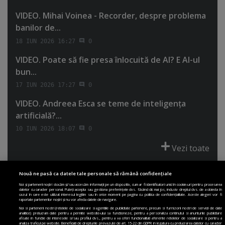
VIDEO. Mihai Voinea - Recorder, despre problema
banilor de...
18 IUN 2026 16:27
0
VIDEO. Poate să fie presa înlocuită de AI? E AI-ul
bun...
17 IUN 2026 17:27
0
VIDEO. Andreea Esca se teme de inteligenţa
artificială?...
10 IUN 2026 18:07
0
Vezi toate
Nouă ne pasă ca datele tale personale să rămână confidențiale
Noi și partenerii noștri stocăm și/sau accesăm informații pe un dispozitiv, cum ar fi identificatori unici în cookie-uri pentru procesarea
datelor cu caracter personal. Puteți accepta sau gestiona preferințele dvs. făcând clic mai jos, inclusiv dreptul dvs. de a obiecta în
cazul în care este utilizat interesul legitim sau în orice moment pe pagina cu politica de confidențialitate. Aceste alegeri vor fi
PRIMA PAGINĂ
POLITICA DE COLECTARE ACORD COOKIE
raportate partenerilor noștri și nu vor afecta datele de navigare.
POLITICA DE CONFIDENȚIALITATE
DESPRE SITE
ECHIPA
Noi si partenerii nostri (retelele de socializare si agentiile de publicitate partenere, precum si furnizorii nostri de servicii de date
analitice) prelucram date pentru a permite website-ului sa functioneze, pentru a personaliza continutul si anunturile publicitare
DESPRE MINE
JOBURI
CONTACT
ARHIVA
afisate in functie de interesele si/sau profilul dvs., pentru a va oferi functionalitati aferente retelelor de socializare si pentru a
analiza traficul pe website. Beneficiati de drepturile prevazute de art. 15-22 din GDPR in legatura cu prelucrarea datelor cu caracter