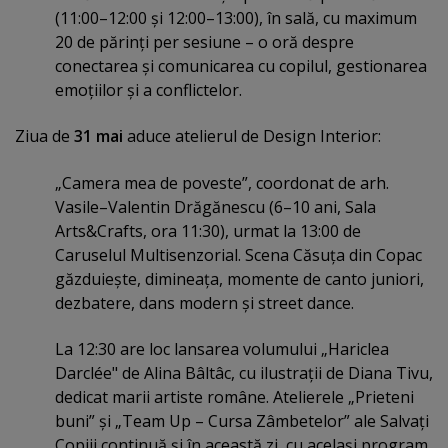
(11:00–12:00 şi 12:00–13:00), în sală, cu maximum
20 de părinţi per sesiune – o oră despre
conectarea şi comunicarea cu copilul, gestionarea
emoţiilor şi a conflictelor.
Ziua de
31 mai
aduce atelierul de Design Interior:
„Camera mea de poveste”, coordonat de arh.
Vasile–Valentin Drăgănescu (6–10 ani, Sala
Arts&Crafts, ora 11:30), urmat la 13:00 de
Caruselul Multisenzorial. Scena Căsuţa din Copac
găzduieşte, dimineaţa, momente de canto juniori,
dezbatere, dans modern şi street dance.
La 12:30 are loc lansarea volumului „Hariclea
Darclée" de Alina Bâltâc, cu ilustraţii de Diana Tivu,
dedicat marii artiste române. Atelierele „Prieteni
buni” şi „Team Up – Cursa Zâmbetelor” ale Salvaţi
Copiii continuă şi în această zi, cu acelaşi program.