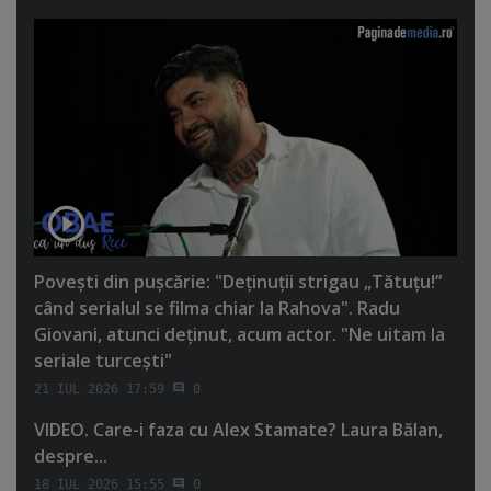
Poveşti din puşcărie: "Deţinuţii strigau „Tătuţu!”
când serialul se filma chiar la Rahova". Radu
Giovani, atunci deţinut, acum actor. "Ne uitam la
seriale turceşti"
21 IUL 2026 17:59
0
VIDEO. Care-i faza cu Alex Stamate? Laura Bălan,
despre...
18 IUL 2026 15:55
0