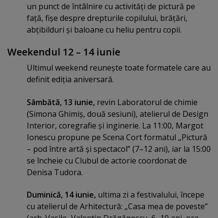
un punct de întâlnire cu activităţi de pictură pe
faţă, fişe despre drepturile copilului, brăţări,
abţibilduri şi baloane cu heliu pentru copii.
Weekendul 12 – 14 iunie
Ultimul weekend reuneşte toate formatele care au
definit ediţia aniversară.
Sâmbătă, 13 iunie,
revin Laboratorul de chimie
(Simona Ghimiş, două sesiuni), atelierul de Design
Interior, coregrafie şi inginerie. La 11:00, Margot
Ionescu propune pe Scena Cort formatul „Pictură
– pod între artă şi spectacol” (7–12 ani), iar la 15:00
se încheie cu Clubul de actorie coordonat de
Denisa Tudora.
Duminică, 14 iunie,
ultima zi a festivalului, începe
cu atelierul de Arhitectură: „Casa mea de poveste”