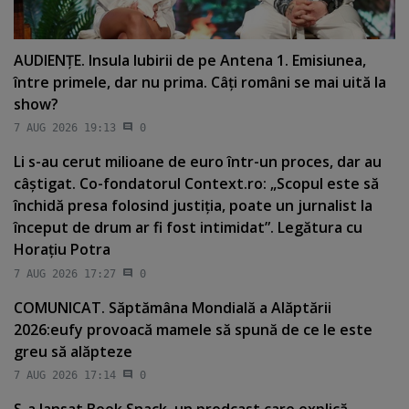
AUDIENŢE. Insula Iubirii de pe Antena 1. Emisiunea,
între primele, dar nu prima. Câţi români se mai uită la
show?
7 AUG 2026 19:13
0
Li s-au cerut milioane de euro într-un proces, dar au
câştigat. Co-fondatorul Context.ro: „Scopul este să
închidă presa folosind justiţia, poate un jurnalist la
început de drum ar fi fost intimidat”. Legătura cu
Horaţiu Potra
7 AUG 2026 17:27
0
COMUNICAT. Săptămâna Mondială a Alăptării
2026:eufy provoacă mamele să spună de ce le este
greu să alăpteze
7 AUG 2026 17:14
0