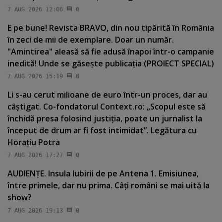
7 AUG 2026 12:06
0
E pe bune! Revista BRAVO, din nou tipărită în România
în zeci de mii de exemplare. Doar un număr.
"Amintirea" aleasă să fie adusă înapoi într-o campanie
inedită! Unde se găseşte publicaţia (PROIECT SPECIAL)
7 AUG 2026 15:19
0
Li s-au cerut milioane de euro într-un proces, dar au
câştigat. Co-fondatorul Context.ro: „Scopul este să
închidă presa folosind justiţia, poate un jurnalist la
început de drum ar fi fost intimidat”. Legătura cu
Horaţiu Potra
7 AUG 2026 17:27
0
AUDIENŢE. Insula Iubirii de pe Antena 1. Emisiunea,
între primele, dar nu prima. Câţi români se mai uită la
show?
7 AUG 2026 19:13
0