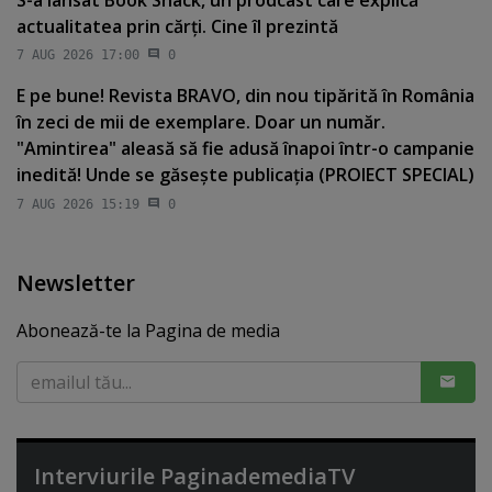
S-a lansat Book Snack, un prodcast care explică
actualitatea prin cărţi. Cine îl prezintă
7 AUG 2026 17:00
0
E pe bune! Revista BRAVO, din nou tipărită în România
în zeci de mii de exemplare. Doar un număr.
"Amintirea" aleasă să fie adusă înapoi într-o campanie
inedită! Unde se găseşte publicaţia (PROIECT SPECIAL)
7 AUG 2026 15:19
0
Newsletter
Abonează-te la Pagina de media
Interviurile PaginademediaTV