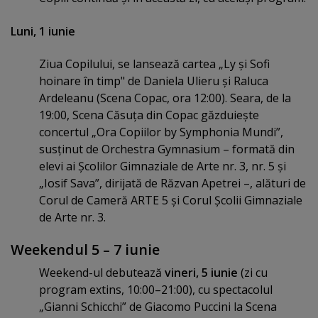
Luni, 1 iunie
Ziua Copilului, se lansează cartea „Ly şi Sofi
hoinare în timp" de Daniela Ulieru şi Raluca
Ardeleanu (Scena Copac, ora 12:00). Seara, de la
19:00, Scena Căsuţa din Copac găzduieşte
concertul „Ora Copiilor by Symphonia Mundi”,
susţinut de Orchestra Gymnasium – formată din
elevi ai Şcolilor Gimnaziale de Arte nr. 3, nr. 5 şi
„Iosif Sava”, dirijată de Răzvan Apetrei –, alături de
Corul de Cameră ARTE 5 şi Corul Şcolii Gimnaziale
de Arte nr. 3.
Weekendul 5 – 7 iunie
Weekend-ul debutează
vineri, 5 iunie
(zi cu
program extins, 10:00–21:00), cu spectacolul
„Gianni Schicchi” de Giacomo Puccini la Scena