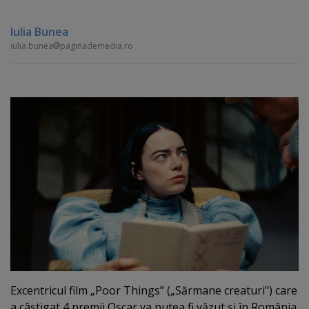
Iulia Bunea
iulia.bunea
paginademedia.ro
Excentricul film „Poor Things” („Sărmane creaturi") care
a câştigat 4 premii Oscar va putea fi văzut şi în România