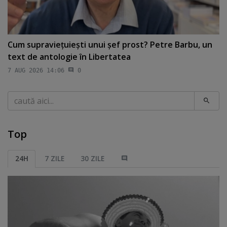
Cum supravieţuieşti unui şef prost? Petre Barbu, un
text de antologie în Libertatea
7 AUG 2026 14:06
0
Caută
Top
24H
7 ZILE
30 ZILE