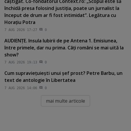
câştigat. Co-fondatorul Context.ro: „Scopul este să
închidă presa folosind justiţia, poate un jurnalist la
început de drum ar fi fost intimidat”. Legătura cu
Horaţiu Potra
7 AUG 2026 17:27
0
AUDIENŢE. Insula Iubirii de pe Antena 1. Emisiunea,
între primele, dar nu prima. Câţi români se mai uită la
show?
7 AUG 2026 19:13
0
Cum supravieţuieşti unui şef prost? Petre Barbu, un
text de antologie în Libertatea
7 AUG 2026 14:06
0
mai multe articole