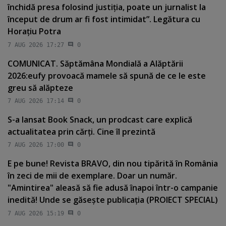
închidă presa folosind justiţia, poate un jurnalist la
început de drum ar fi fost intimidat”. Legătura cu
Horaţiu Potra
7 AUG 2026 17:27
0
COMUNICAT. Săptămâna Mondială a Alăptării
2026:eufy provoacă mamele să spună de ce le este
greu să alăpteze
7 AUG 2026 17:14
0
S-a lansat Book Snack, un prodcast care explică
actualitatea prin cărţi. Cine îl prezintă
7 AUG 2026 17:00
0
E pe bune! Revista BRAVO, din nou tipărită în România
în zeci de mii de exemplare. Doar un număr.
"Amintirea" aleasă să fie adusă înapoi într-o campanie
inedită! Unde se găseşte publicaţia (PROIECT SPECIAL)
7 AUG 2026 15:19
0