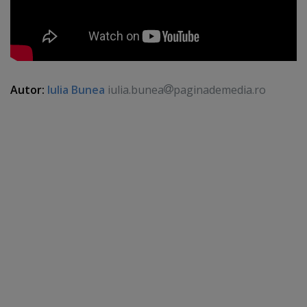
Autor:
Iulia Bunea
iulia.bunea
paginademedia.ro