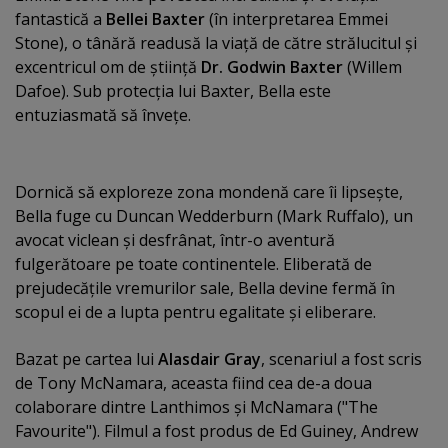
fantastică a
Bellei Baxter
(în interpretarea Emmei
Stone), o tânără readusă la viaţă de către strălucitul şi
excentricul om de ştiinţă
Dr. Godwin Baxter
(Willem
Dafoe). Sub protecţia lui Baxter, Bella este
entuziasmată să înveţe.
Dornică să exploreze zona mondenă care îi lipseşte,
Bella fuge cu Duncan Wedderburn (Mark Ruffalo), un
avocat viclean şi desfrânat, într-o aventură
fulgerătoare pe toate continentele. Eliberată de
prejudecăţile vremurilor sale, Bella devine fermă în
scopul ei de a lupta pentru egalitate şi eliberare.
Bazat pe cartea lui
Alasdair Gray
, scenariul a fost scris
de Tony McNamara, aceasta fiind cea de-a doua
colaborare dintre Lanthimos şi McNamara ("The
Favourite"). Filmul a fost produs de Ed Guiney, Andrew