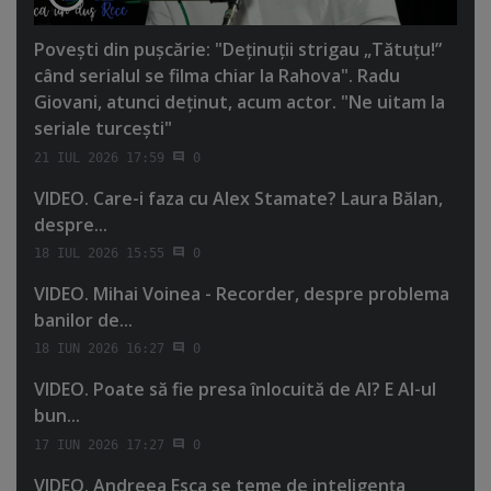
Poveşti din puşcărie: "Deţinuţii strigau „Tătuţu!”
când serialul se filma chiar la Rahova". Radu
Giovani, atunci deţinut, acum actor. "Ne uitam la
seriale turceşti"
21 IUL 2026 17:59
0
VIDEO. Care-i faza cu Alex Stamate? Laura Bălan,
despre...
18 IUL 2026 15:55
0
VIDEO. Mihai Voinea - Recorder, despre problema
banilor de...
18 IUN 2026 16:27
0
VIDEO. Poate să fie presa înlocuită de AI? E AI-ul
bun...
17 IUN 2026 17:27
0
VIDEO. Andreea Esca se teme de inteligenţa