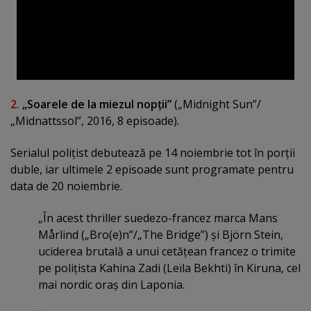
2.
„
Soarele de la miezul nopţii
”
(„Midnight Sun”/
„Midnattssol”, 2016, 8 episoade).
Serialul poliţist debutează pe 14 noiembrie tot în porţii
duble, iar ultimele 2 episoade sunt programate pentru
data de 20 noiembrie.
„În acest thriller suedezo-francez marca Mans
Mårlind („Bro(e)n”/„The Bridge”) şi Björn Stein,
uciderea brutală a unui cetăţean francez o trimite
pe poliţista Kahina Zadi (Leïla Bekhti) în Kiruna, cel
mai nordic oraş din Laponia.