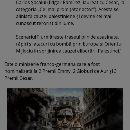
Carlos Şacalul (Édgar Ramírez, laureat cu César, la
categoria „Cel mai promiţător actor”). Acesta se
aliniază cauzei palestiniene şi devine cel mai
cunoscut terorist din lume.
Scenariul îi urmăreşte traseul plin de asasinate,
răpiri şi atacuri cu bombă prin Europa şi Orientul
Mijlociu în sprijinirea cauzei eliberării Palestinei.”
Este o miniserie franco-germană care a fost
nominalizată la 2 Premii Emmy, 2 Globuri de Aur şi 3
Premii César.