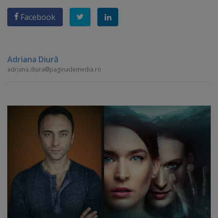
Facebook
Adriana Diură
adriana.diura
paginademedia.ro