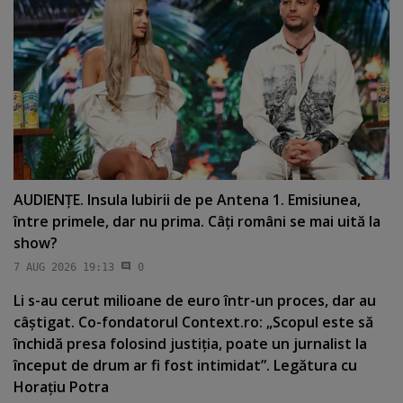
AUDIENŢE. Insula Iubirii de pe Antena 1. Emisiunea,
între primele, dar nu prima. Câţi români se mai uită la
show?
7 AUG 2026 19:13
0
Li s-au cerut milioane de euro într-un proces, dar au
câştigat. Co-fondatorul Context.ro: „Scopul este să
închidă presa folosind justiţia, poate un jurnalist la
început de drum ar fi fost intimidat”. Legătura cu
Horaţiu Potra