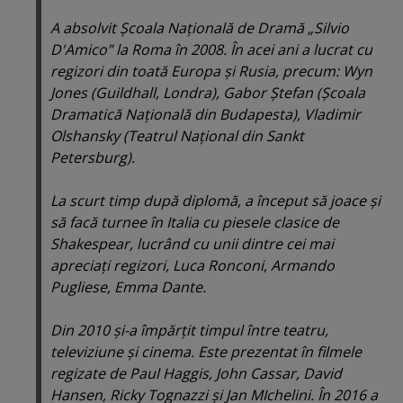
A absolvit Şcoala Naţională de Dramă „Silvio
D'Amico” la Roma în 2008. În acei ani a lucrat cu
regizori din toată Europa şi Rusia, precum: Wyn
Jones (Guildhall, Londra), Gabor Ştefan (Şcoala
Dramatică Naţională din Budapesta), Vladimir
Olshansky (Teatrul Naţional din Sankt
Petersburg).
La scurt timp după diplomă, a început să joace şi
să facă turnee în Italia cu piesele clasice de
Shakespear, lucrând cu unii dintre cei mai
apreciaţi regizori, Luca Ronconi, Armando
Pugliese, Emma Dante.
Din 2010 şi-a împărţit timpul între teatru,
televiziune şi cinema. Este prezentat în filmele
regizate de Paul Haggis, John Cassar, David
Hansen, Ricky Tognazzi şi Jan MIchelini. În 2016 a