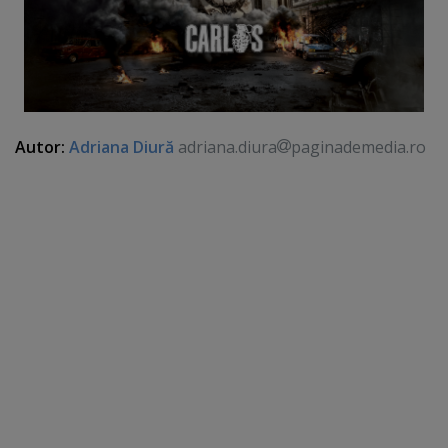
Autor:
Adriana Diură
adriana.diura
paginademedia.ro