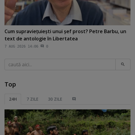
Cum supravieţuieşti unui şef prost? Petre Barbu, un
text de antologie în Libertatea
7 AUG 2026 14:06
0
Caută
Top
24H
7 ZILE
30 ZILE