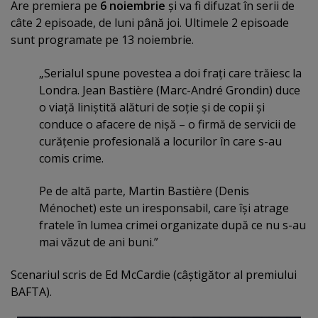
Are premiera pe
6 noiembrie
şi va fi difuzat în serii de
câte 2 episoade, de luni până joi. Ultimele 2 episoade
sunt programate pe 13 noiembrie.
„Serialul spune povestea a doi fraţi care trăiesc la
Londra. Jean Bastière (Marc-André Grondin) duce
o viaţă liniştită alături de soţie şi de copii şi
conduce o afacere de nişă – o firmă de servicii de
curăţenie profesională a locurilor în care s-au
comis crime.
Pe de altă parte, Martin Bastière (Denis
Ménochet) este un iresponsabil, care îşi atrage
fratele în lumea crimei organizate după ce nu s-au
mai văzut de ani buni.”
Scenariul scris de Ed McCardie (câştigător al premiului
BAFTA).