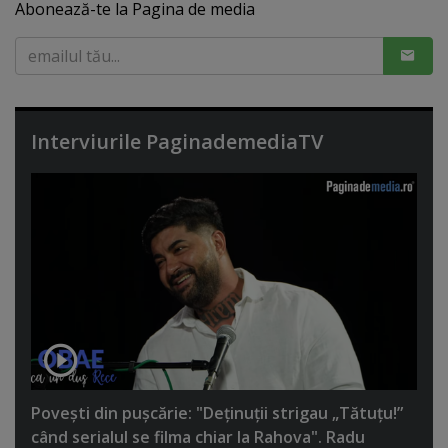
Abonează-te la Pagina de media
Interviurile PaginademediaTV
Poveşti din puşcărie: "Deţinuţii strigau „Tătuţu!”
când serialul se filma chiar la Rahova". Radu