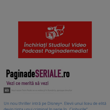
Un nou thriller intră pe Disney+. Elevii unui liceu de elită
devin ținta unui criminal în serie în „Cioburile”