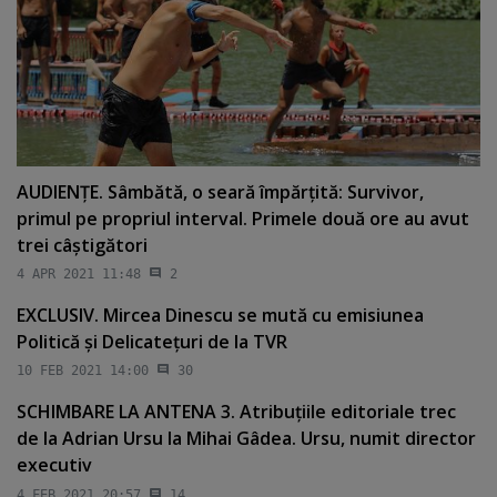
AUDIENŢE. Sâmbătă, o seară împărţită: Survivor,
primul pe propriul interval. Primele două ore au avut
trei câştigători
4 APR 2021 11:48
2
EXCLUSIV. Mircea Dinescu se mută cu emisiunea
Politică şi Delicateţuri de la TVR
10 FEB 2021 14:00
30
SCHIMBARE LA ANTENA 3. Atribuţiile editoriale trec
de la Adrian Ursu la Mihai Gâdea. Ursu, numit director
executiv
4 FEB 2021 20:57
14