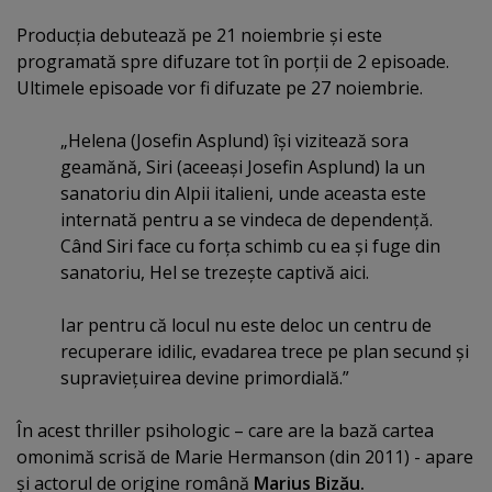
Producţia debutează pe 21 noiembrie şi este
programată spre difuzare tot în porţii de 2 episoade.
Ultimele episoade vor fi difuzate pe 27 noiembrie.
„Helena (Josefin Asplund) îşi vizitează sora
geamănă, Siri (aceeaşi Josefin Asplund) la un
sanatoriu din Alpii italieni, unde aceasta este
internată pentru a se vindeca de dependenţă.
Când Siri face cu forţa schimb cu ea şi fuge din
sanatoriu, Hel se trezeşte captivă aici.
Iar pentru că locul nu este deloc un centru de
recuperare idilic, evadarea trece pe plan secund şi
supravieţuirea devine primordială.”
În acest thriller psihologic – care are la bază cartea
omonimă scrisă de Marie Hermanson (din 2011) - apare
şi actorul de origine română
Marius Bizău.