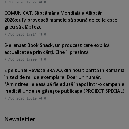
7 AUG 2026 17:27
0
COMUNICAT. Săptămâna Mondială a Alăptării
2026:eufy provoacă mamele să spună de ce le este
greu să alăpteze
7 AUG 2026 17:14
0
S-a lansat Book Snack, un prodcast care explică
actualitatea prin cărţi. Cine îl prezintă
7 AUG 2026 17:00
0
E pe bune! Revista BRAVO, din nou tipărită în România
în zeci de mii de exemplare. Doar un număr.
"Amintirea" aleasă să fie adusă înapoi într-o campanie
inedită! Unde se găseşte publicaţia (PROIECT SPECIAL)
7 AUG 2026 15:19
0
Newsletter