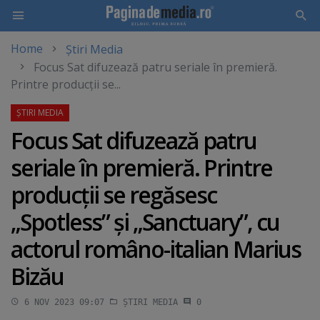
Home
Știri Media
Skip
Focus Sat difuzează patru seriale în premieră.
to
Printre producţii se...
main
content
Focus Sat difuzează patru
seriale în premieră. Printre
producţii se regăsesc
„Spotless” şi „Sanctuary”, cu
actorul româno-italian Marius
Bizău
6 NOV 2023 09:07
ȘTIRI MEDIA
0