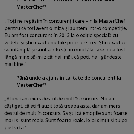
MasterChef?
„Toţi ne regăsim în concurenţii care vin la MasterChef
pentru că toţi avem o miză şi suntem într-o competiţie.
Eu am fost concurent în 2013 la o ediţie specială cu
vedete şi ştiu exact emoţiile prin care trec. Ştiu exact ce
se întâmplă şi sunt acolo să fiu omul ăla care nu a fost
lângă mine să-mi zică: hai, măi, că poţi, hai, gândeşte
mai bine.”
Până unde a ajuns în calitate de concurent la
MasterChef?
„Atunci am mers destul de mult în concurs. Nu am
câştigat, că aţi fi auzit totă treaba asta, dar am mers
destul de mult în concurs. Să ştii că emoţiile sunt foarte
mari şi sunt reale. Sunt foarte reale, le-ai simţit şi tu pe
pielea ta.”