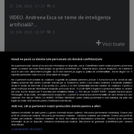
17 IUN 2026 17:27
0
VIDEO. Andreea Esca se teme de inteligenţa
artificială?...
10 IUN 2026 18:07
0
Vezi toate
Nouă ne pasă ca datele tale personale să rămână confidențiale
Noi și partenerii noștri stocăm și/sau accesăm informații pe un dispozitiv, cum ar fi identificatori unici în cookie-uri pentru procesarea
datelor cu caracter personal. Puteți accepta sau gestiona preferințele dvs. făcând clic mai jos, inclusiv dreptul dvs. de a obiecta în
cazul în care este utilizat interesul legitim sau în orice moment pe pagina cu politica de confidențialitate. Aceste alegeri vor fi
PRIMA PAGINĂ
POLITICA DE COLECTARE ACORD COOKIE
raportate partenerilor noștri și nu vor afecta datele de navigare.
POLITICA DE CONFIDENȚIALITATE
DESPRE SITE
ECHIPA
Noi si partenerii nostri (retelele de socializare si agentiile de publicitate partenere, precum si furnizorii nostri de servicii de date
analitice) prelucram date pentru a permite website-ului sa functioneze, pentru a personaliza continutul si anunturile publicitare
DESPRE MINE
JOBURI
CONTACT
ARHIVA
afisate in functie de interesele si/sau profilul dvs., pentru a va oferi functionalitati aferente retelelor de socializare si pentru a
analiza traficul pe website. Beneficiati de drepturile prevazute de art. 15-22 din GDPR in legatura cu prelucrarea datelor cu caracter
personal. Aceste drepturi pot fi exercitate prin modalitatea indicata
aici
. Prin click pe “ACCEPT TOATE”, acceptati folosirea tuturor
Modifică Setările
Tehnologiilor de tip Cookie, care implica inclusiv acceptul dvs. cu privire la stocarea/accesarea informatiilor de catre Vendor-ii cu care
colaboram. Prin click pe “VREAU SA MODIFIC SETARILE INDIVIDUAL” puteti schimba preferintele in mod individual, mai putin cele
legate de cookie strict necesare pentru functionarea website-ului.
Atât noi, cât și partenerii noștri prelucrăm datele pentru a oferi:
Aplicarea cercetărilor de piață pentru a genera informații despre audiență. Măsurarea performanței conținutului. Crearea unui
profil de conținut personalizat. Măsurarea performanței reclamelor. Selectarea reclamelor personalizate. Crearea unui profil de
reclame personalizate. Selectarea reclamelor de bază. Dezvoltarea și îmbunătățirea produselor. Stocarea și/sau accesarea
informațiilor de pe un dispozitiv. Selectarea conținutului personalizat. Date precise de geolocație și identificarea prin scanarea
dispozitivului.
Listă parteneri (furnizori)
Vrei sa primesti cele mai importante stiri
Publicitate pe site: publicitate
paginademedia.ro