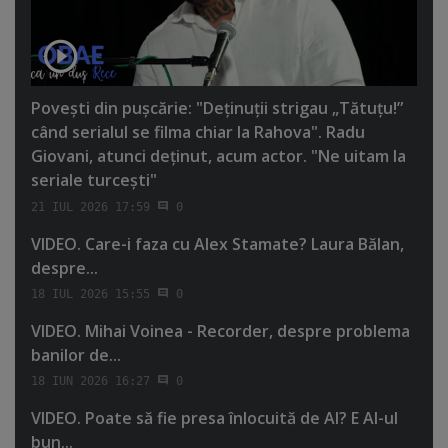
Poveşti din puşcărie: "Deţinuţii strigau „Tătuţu!”
când serialul se filma chiar la Rahova". Radu
Giovani, atunci deţinut, acum actor. "Ne uitam la
seriale turceşti"
21 IUL 2026 17:59
0
VIDEO. Care-i faza cu Alex Stamate? Laura Bălan,
despre...
18 IUL 2026 15:55
0
VIDEO. Mihai Voinea - Recorder, despre problema
banilor de...
18 IUN 2026 16:27
0
VIDEO. Poate să fie presa înlocuită de AI? E AI-ul
bun...