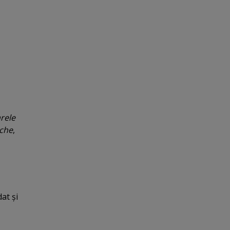
rele
sche
,
dat şi