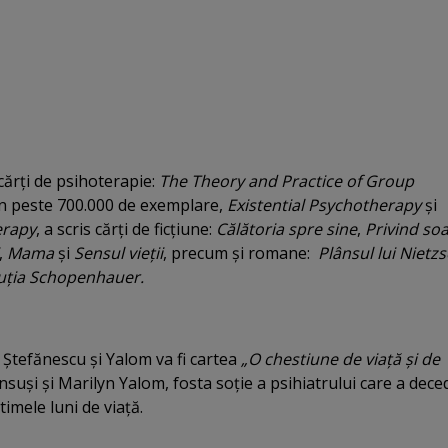
cărţi de psihoterapie:
The Theory and Practice of Group
n peste 700.000 de exemplare,
Existential Psychotherapy
şi
erapy
, a scris cărţi de ficţiune:
Călătoria spre sine
,
Privind soa
,
Mama
şi
Sensul vieţii
, precum şi romane:
Plânsul lui Nietz
uţia Schopenhauer.
 Ştefănescu şi Yalom va fi cartea
„O chestiune de viaţă şi de
 însuşi şi Marilyn Yalom, fosta soţie a psihiatrului care a dece
timele luni de viaţă.