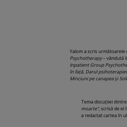
Yalom a scris următoarele 
Psychotherapy
– vândută î
Inpatient Group Psychoth
în faţă
,
Darul psihoterapiei
Minciuni pe canapea
şi
Sol
Tema discuţiiei dintre
moarte"
, scrisă de el
a redactat cartea în ul