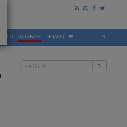
RADIO
DATABASE
DERAPAJ
Caută
n