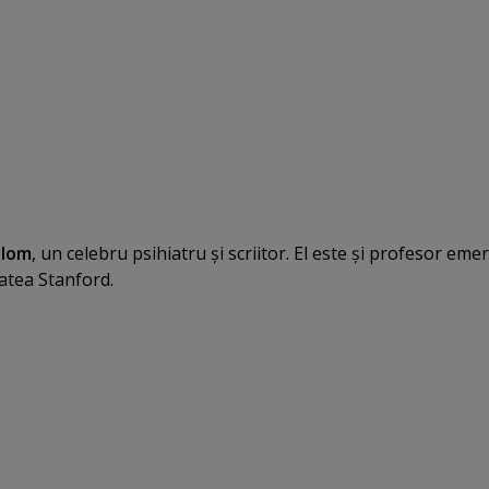
alom
, un celebru psihiatru şi scriitor. El este şi profesor emer
tatea Stanford.