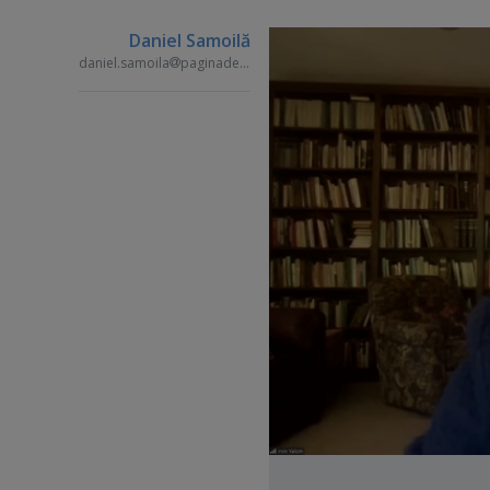
Daniel Samoilă
daniel.samoila
paginademedia.ro