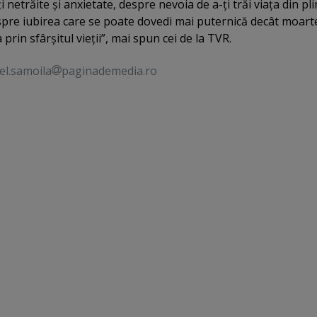
 netrăite şi anxietate, despre nevoia de a-ţi trăi viaţa din pli
spre iubirea care se poate dovedi mai puternică decât moart
rin sfârşitul vieţii”, mai spun cei de la TVR.
el.samoila
paginademedia.ro