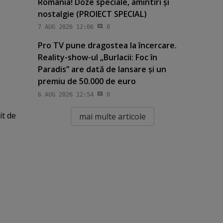
România! Doze speciale, amintiri şi
nostalgie (PROIECT SPECIAL)
7 AUG 2026 12:06
0
Pro TV pune dragostea la încercare.
Reality-show-ul „Burlacii: Foc în
Paradis” are dată de lansare şi un
premiu de 50.000 de euro
6 AUG 2026 12:54
0
it de
mai multe articole