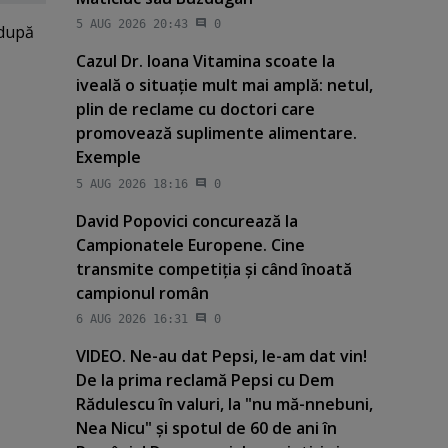
5 AUG 2026 20:43
0
 după
Cazul Dr. Ioana Vitamina scoate la
iveală o situaţie mult mai amplă: netul,
plin de reclame cu doctori care
promovează suplimente alimentare.
Exemple
5 AUG 2026 18:16
0
David Popovici concurează la
Campionatele Europene. Cine
transmite competiţia şi când înoată
campionul român
6 AUG 2026 16:31
0
VIDEO. Ne-au dat Pepsi, le-am dat vin!
De la prima reclamă Pepsi cu Dem
Rădulescu în valuri, la "nu mă-nnebuni,
Nea Nicu" şi spotul de 60 de ani în