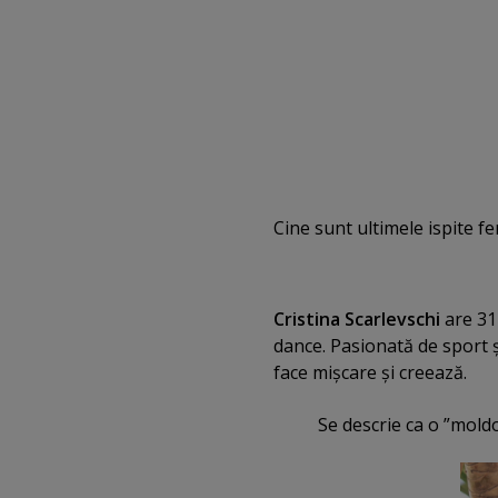
Cine sunt ultimele ispite f
Cristina Scarlevschi
are 31 
dance. Pasionată de sport ş
face mişcare şi creează.
Se descrie ca o ”moldo