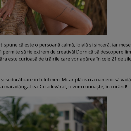
nt
spune că este o persoană calmă, loială şi sinceră, iar meser
îi permite să fie extrem de creativă! Dornică să descopere lim
năra este curioasă de trăirile care vor apărea în cele 21 de zil
 şi seducătoare în felul meu. Mi-ar plăcea ca oamenii să vadă
 a mai adăugat ea. Cu adevărat, o vom cunoaşte, în curând!