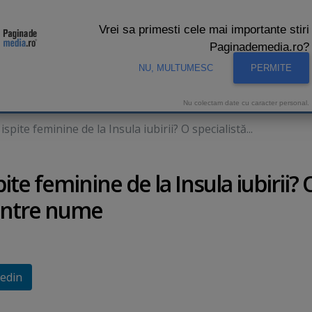
Vrei sa primesti cele mai importante stiri
Paginademedia.ro?
NU, MULTUMESC
PERMITE
CNA
INTERVIURI VIDEO
STUDIO VIDEO
AUDIENTE 
Nu colectam date cu caracter personal.
spite feminine de la Insula iubirii? O specialistă...
ite feminine de la Insula iubirii? 
rintre nume
edin