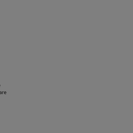
e
are