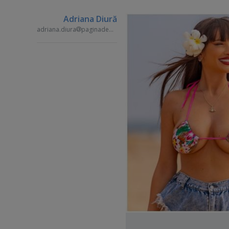
Adriana Diură
adriana.diura
paginademedia.ro