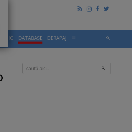
RADIO
DATABASE
DERAPAJ
Caută
O