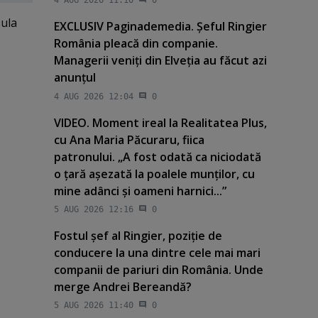
4 AUG 2026 11:10
0
sula
EXCLUSIV Paginademedia. Şeful Ringier
România pleacă din companie.
Managerii veniţi din Elveţia au făcut azi
anunţul
4 AUG 2026 12:04
0
VIDEO. Moment ireal la Realitatea Plus,
cu Ana Maria Păcuraru, fiica
patronului. „A fost odată ca niciodată
o ţară aşezată la poalele munţilor, cu
mine adânci şi oameni harnici...”
5 AUG 2026 12:16
0
Fostul şef al Ringier, poziţie de
conducere la una dintre cele mai mari
companii de pariuri din România. Unde
merge Andrei Bereandă?
5 AUG 2026 11:40
0