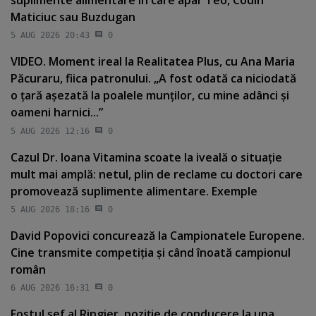
Maticiuc sau Buzdugan
5 AUG 2026 20:43
0
VIDEO. Moment ireal la Realitatea Plus, cu Ana Maria
Păcuraru, fiica patronului. „A fost odată ca niciodată
o ţară aşezată la poalele munţilor, cu mine adânci şi
oameni harnici...”
5 AUG 2026 12:16
0
Cazul Dr. Ioana Vitamina scoate la iveală o situaţie
mult mai amplă: netul, plin de reclame cu doctori care
promovează suplimente alimentare. Exemple
5 AUG 2026 18:16
0
David Popovici concurează la Campionatele Europene.
Cine transmite competiţia şi când înoată campionul
român
6 AUG 2026 16:31
0
Fostul şef al Ringier, poziţie de conducere la una