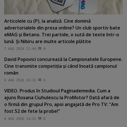
Articolele cu (P), la analiză. Cine domină
advertorialele din presa online? Un club sportiv bate
eMAG şi Betano. Trei partide, o sută de texte într-o
lună. Şi Nibiru are multe articole plătite
7 AUG 2026 11:44
0
David Popovici concurează la Campionatele Europene.
Cine transmite competiţia şi când înoată campionul
român
6 AUG 2026 16:31
0
VIDEO. Produs în Studioul Paginademedia. Cum a
ajuns Roxana Ciuhulescu la ProMotor? Dată afară de
o firmă din grupul Pro, apoi angajată de Pro TV: "Am
fost 52 de fete la probe!"
6 AUG 2026 14:21
0