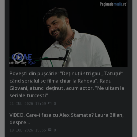
Poveşti din puşcărie: "Deţinuţii strigau „Tătuţu!”
când serialul se filma chiar la Rahova". Radu
Giovani, atunci deţinut, acum actor. "Ne uitam la
seriale turceşti"
21 IUL 2026 17:59
0
VIDEO. Care-i faza cu Alex Stamate? Laura Bălan,
despre...
18 IUL 2026 15:55
0