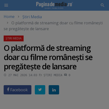
Home
Știri Media
Skip
O platformă de streaming doar cu filme româneşti
to
se pregăteşte de lansare
main
content
O platformă de streaming
doar cu filme româneşti se
pregăteşte de lansare
27 MAI 2026 14:03
ȘTIRI MEDIA
0
Facebook