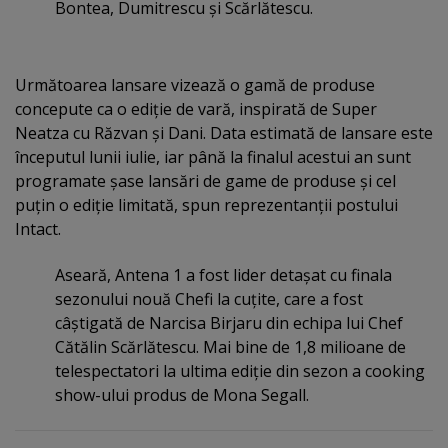
Bontea, Dumitrescu şi Scărlătescu.
Următoarea lansare vizează o gamă de produse
concepute ca o ediţie de vară, inspirată de Super
Neatza cu Răzvan şi Dani. Data estimată de lansare este
începutul lunii iulie, iar până la finalul acestui an sunt
programate şase lansări de game de produse şi cel
puţin o ediţie limitată, spun reprezentanţii postului
Intact.
Aseară, Antena 1 a fost lider detaşat cu finala
sezonului nouă Chefi la cuţite, care a fost
câştigată de Narcisa Birjaru din echipa lui Chef
Cătălin Scărlătescu. Mai bine de 1,8 milioane de
telespectatori la ultima ediţie din sezon a cooking
show-ului produs de Mona Segall.