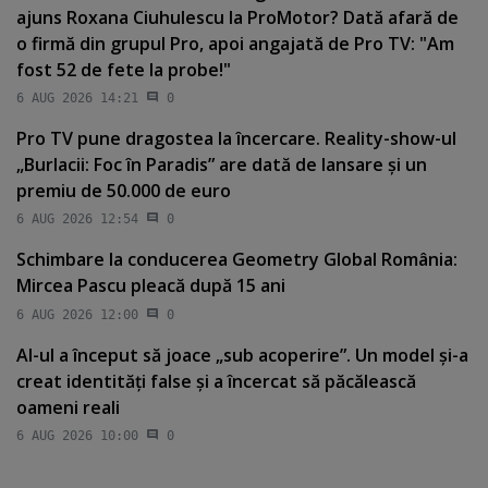
ajuns Roxana Ciuhulescu la ProMotor? Dată afară de
o firmă din grupul Pro, apoi angajată de Pro TV: "Am
fost 52 de fete la probe!"
6 AUG 2026 14:21
0
Pro TV pune dragostea la încercare. Reality-show-ul
„Burlacii: Foc în Paradis” are dată de lansare şi un
premiu de 50.000 de euro
6 AUG 2026 12:54
0
Schimbare la conducerea Geometry Global România:
Mircea Pascu pleacă după 15 ani
6 AUG 2026 12:00
0
AI-ul a început să joace „sub acoperire”. Un model şi-a
creat identităţi false şi a încercat să păcălească
oameni reali
6 AUG 2026 10:00
0