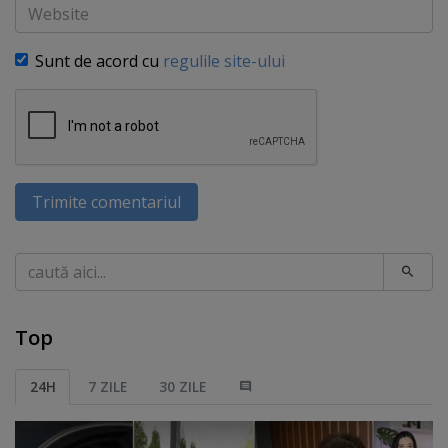
Website
Sunt de acord cu
regulile site-ului
Trimite comentariul
Caută
Top
24H
7 ZILE
30 ZILE