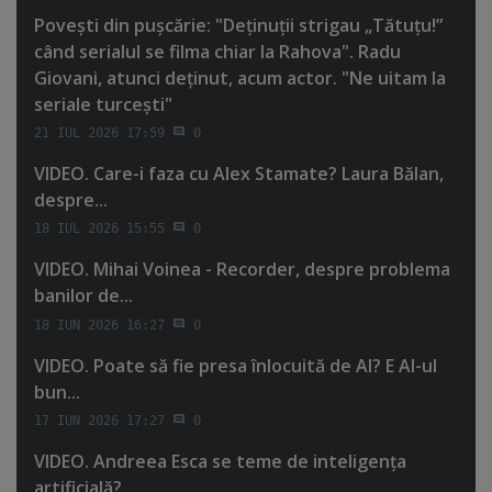
Poveşti din puşcărie: "Deţinuţii strigau „Tătuţu!”
când serialul se filma chiar la Rahova". Radu
Giovani, atunci deţinut, acum actor. "Ne uitam la
seriale turceşti"
21 IUL 2026 17:59
0
VIDEO. Care-i faza cu Alex Stamate? Laura Bălan,
despre...
18 IUL 2026 15:55
0
VIDEO. Mihai Voinea - Recorder, despre problema
banilor de...
18 IUN 2026 16:27
0
VIDEO. Poate să fie presa înlocuită de AI? E AI-ul
bun...
17 IUN 2026 17:27
0
VIDEO. Andreea Esca se teme de inteligenţa
artificială?...