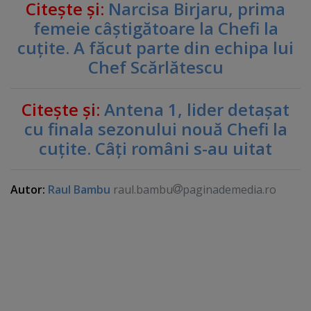
Citeşte şi:
Narcisa Birjaru, prima
femeie câştigătoare la Chefi la
cuţite. A făcut parte din echipa lui
Chef Scărlătescu
Citeşte şi:
Antena 1, lider detaşat
cu finala sezonului nouă Chefi la
cuţite. Câţi români s-au uitat
Autor:
Raul Bambu
raul.bambu
paginademedia.ro