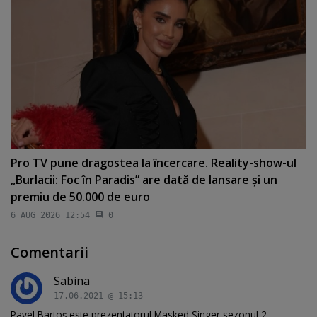
Pro TV pune dragostea la încercare. Reality-show-ul
„Burlacii: Foc în Paradis” are dată de lansare şi un
premiu de 50.000 de euro
6 AUG 2026 12:54
0
Comentarii
Sabina
17.06.2021 @ 15:13
Pavel Bartoș este prezentatorul Masked Singer sezonul 2 .