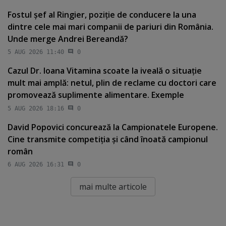
Fostul şef al Ringier, poziţie de conducere la una
dintre cele mai mari companii de pariuri din România.
Unde merge Andrei Bereandă?
5 AUG 2026 11:40
0
Cazul Dr. Ioana Vitamina scoate la iveală o situaţie
mult mai amplă: netul, plin de reclame cu doctori care
promovează suplimente alimentare. Exemple
5 AUG 2026 18:16
0
David Popovici concurează la Campionatele Europene.
Cine transmite competiţia şi când înoată campionul
român
6 AUG 2026 16:31
0
mai multe articole