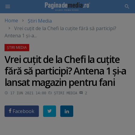
Home
Știri Media
Skip
Vrei cuţit de la Chefi la cuţite fără să participi?
to
Antena 1 şi-a...
main
content
Vrei cuţit de la Chefi la cuţite
fără să participi? Antena 1 şi-a
lansat magazin pentru fani
17 IUN 2021 14:00
ȘTIRI MEDIA
2
Facebook