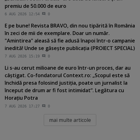
premiu de 50.000 de euro
6 AUG 2026 12:54
0
E pe bune! Revista BRAVO, din nou tipărită în România
în zeci de mii de exemplare. Doar un număr.
"Amintirea" aleasă să fie adusă înapoi într-o campanie
inedită! Unde se găseşte publicaţia (PROIECT SPECIAL)
7 AUG 2026 15:19
0
Li s-au cerut milioane de euro într-un proces, dar au
câştigat. Co-fondatorul Context.ro: „Scopul este să
închidă presa folosind justiţia, poate un jurnalist la
început de drum ar fi fost intimidat”. Legătura cu
Horaţiu Potra
7 AUG 2026 17:27
0
mai multe articole