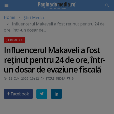
Home
Știri Media
Skip
Influencerul Makaveli a fost reţinut pentru 24 de
to
ore, într-un dosar de...
main
content
Influencerul Makaveli a fost
reţinut pentru 24 de ore, într-
un dosar de evaziune fiscală
11 IUN 2026 19:12
ȘTIRI MEDIA
0
Facebook