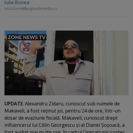
Iulia Bunea
iulia.bunea
paginademedia.ro
UPDATE
. Alexandru Zidaru, cunoscut sub numele de
Makaveli, a fost reţinut joi, pentru 24 de ore, într-un
dosar de evaziune fiscală. Makaveli, cunoscut drept
influencerul lui Călin Georgescu şi al Dianei Şoşoacă, a
fost audiat mai multe ore, în cadrul Operaţiunii Jupiter,