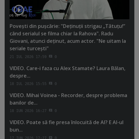
Poveşti din puşcărie: "Deţinuţii strigau „Tătuţu!”
când serialul se filma chiar la Rahova". Radu
Giovani, atunci deţinut, acum actor. "Ne uitam la
seriale turceşti"
21 IUL 2026 17:59
0
VIDEO. Care-i faza cu Alex Stamate? Laura Bălan,
despre...
18 IUL 2026 15:55
0
VIDEO. Mihai Voinea - Recorder, despre problema
banilor de...
18 IUN 2026 16:27
0
VIDEO. Poate să fie presa înlocuită de AI? E AI-ul
bun...
17 IUN 2026 17:27
0