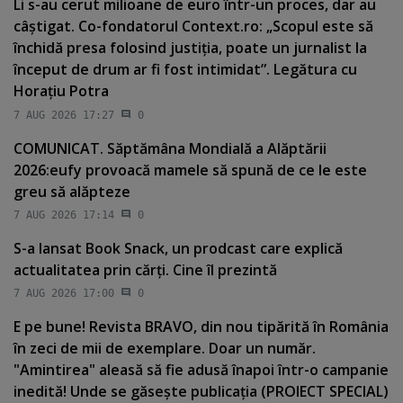
Li s-au cerut milioane de euro într-un proces, dar au
câştigat. Co-fondatorul Context.ro: „Scopul este să
închidă presa folosind justiţia, poate un jurnalist la
început de drum ar fi fost intimidat”. Legătura cu
Horaţiu Potra
7 AUG 2026 17:27
0
COMUNICAT. Săptămâna Mondială a Alăptării
2026:eufy provoacă mamele să spună de ce le este
greu să alăpteze
7 AUG 2026 17:14
0
S-a lansat Book Snack, un prodcast care explică
actualitatea prin cărţi. Cine îl prezintă
7 AUG 2026 17:00
0
E pe bune! Revista BRAVO, din nou tipărită în România
în zeci de mii de exemplare. Doar un număr.
"Amintirea" aleasă să fie adusă înapoi într-o campanie
inedită! Unde se găseşte publicaţia (PROIECT SPECIAL)