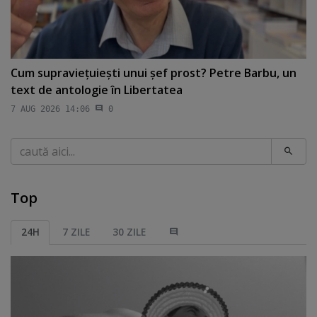
Cum supravieţuieşti unui şef prost? Petre Barbu, un
text de antologie în Libertatea
7 AUG 2026 14:06
0
Caută
Top
24H
7 ZILE
30 ZILE