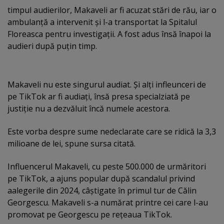
timpul audierilor, Makaveli ar fi acuzat stări de rău, iar o
ambulanţă a intervenit şi l-a transportat la Spitalul
Floreasca pentru investigaţii. A fost adus însă înapoi la
audieri după puţin timp.
Makaveli nu este singurul audiat. Şi alţi infleunceri de
pe TikTok ar fi audiaţi, însă presa specialziată pe
justiţie nu a dezvăluit încă numele acestora.
Este vorba despre sume nedeclarate care se ridică la 3,3
milioane de lei, spune sursa citată.
Influencerul Makaveli, cu peste 500.000 de urmăritori
pe TikTok, a ajuns popular după scandalul privind
aalegerile din 2024, câştigate în primul tur de Călin
Georgescu. Makaveli s-a numărat printre cei care l-au
promovat pe Georgescu pe reţeaua TikTok.