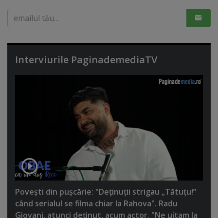
Interviurile PaginademediaTV
Poveşti din puşcărie: "Deţinuţii strigau „Tătuţu!”
când serialul se filma chiar la Rahova". Radu
Giovani, atunci deţinut, acum actor. "Ne uitam la