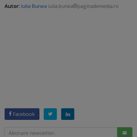
Autor:
Iulia Bunea
iulia.bunea
paginademedia.ro
Facebook