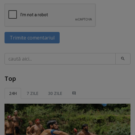
Trimite comentariul
Caută
Top
24H
7 ZILE
30 ZILE