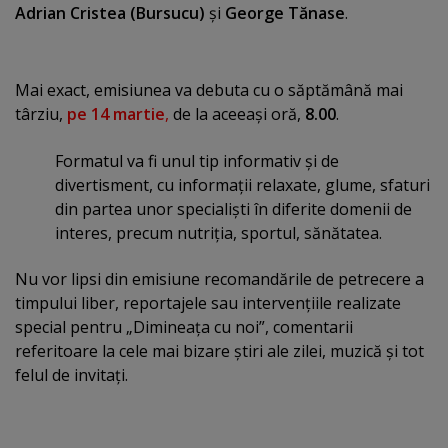
Adrian Cristea (Bursucu)
şi
George Tănase
.
Mai exact, emisiunea va debuta cu o săptămână mai
târziu,
pe 14 martie
,
de la aceeaşi oră,
8.00
.
Formatul va fi unul tip informativ şi de
divertisment, cu informaţii relaxate, glume, sfaturi
din partea unor specialişti în diferite domenii de
interes, precum nutriţia, sportul, sănătatea.
Nu vor lipsi din emisiune recomandările de petrecere a
timpului liber, reportajele sau intervenţiile realizate
special pentru „Dimineaţa cu noi”, comentarii
referitoare la cele mai bizare ştiri ale zilei, muzică şi tot
felul de invitaţi.