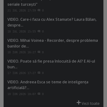
seriale turceşti"
21 IUL 2026 17:59
0
VIDEO. Care-i faza cu Alex Stamate? Laura Bălan,
despre...
18 IUL 2026 15:55
0
VIDEO. Mihai Voinea - Recorder, despre problema
banilor de...
18 IUN 2026 16:27
0
VIDEO. Poate să fie presa înlocuită de AI? E AI-ul
bun...
17 IUN 2026 17:27
0
VIDEO. Andreea Esca se teme de inteligenţa
artificială?...
10 IUN 2026 18:07
0
Vezi toate