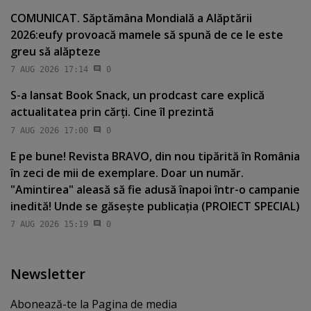
COMUNICAT. Săptămâna Mondială a Alăptării
2026:eufy provoacă mamele să spună de ce le este
greu să alăpteze
7 AUG 2026 17:14
0
S-a lansat Book Snack, un prodcast care explică
actualitatea prin cărţi. Cine îl prezintă
7 AUG 2026 17:00
0
E pe bune! Revista BRAVO, din nou tipărită în România
în zeci de mii de exemplare. Doar un număr.
"Amintirea" aleasă să fie adusă înapoi într-o campanie
inedită! Unde se găseşte publicaţia (PROIECT SPECIAL)
7 AUG 2026 15:19
0
Newsletter
Abonează-te la Pagina de media