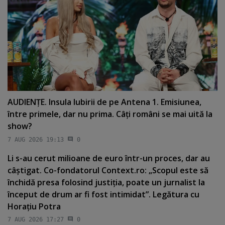
AUDIENŢE. Insula Iubirii de pe Antena 1. Emisiunea,
între primele, dar nu prima. Câţi români se mai uită la
show?
7 AUG 2026 19:13
0
Li s-au cerut milioane de euro într-un proces, dar au
câştigat. Co-fondatorul Context.ro: „Scopul este să
închidă presa folosind justiţia, poate un jurnalist la
început de drum ar fi fost intimidat”. Legătura cu
Horaţiu Potra
7 AUG 2026 17:27
0