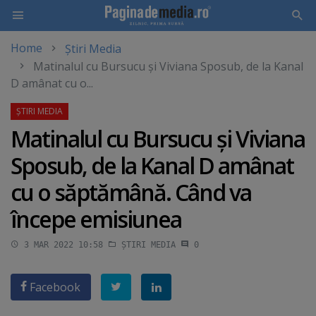
Home
Știri Media
Skip
Matinalul cu Bursucu şi Viviana Sposub, de la Kanal
to
D amânat cu o...
main
content
Matinalul cu Bursucu şi Viviana
Sposub, de la Kanal D amânat
cu o săptămână. Când va
începe emisiunea
3 MAR 2022 10:58
ȘTIRI MEDIA
0
Facebook