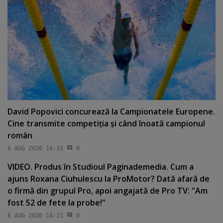
David Popovici concurează la Campionatele Europene.
Cine transmite competiţia şi când înoată campionul
român
6 AUG 2026 16:31
0
VIDEO. Produs în Studioul Paginademedia. Cum a
ajuns Roxana Ciuhulescu la ProMotor? Dată afară de
o firmă din grupul Pro, apoi angajată de Pro TV: "Am
fost 52 de fete la probe!"
6 AUG 2026 14:21
0