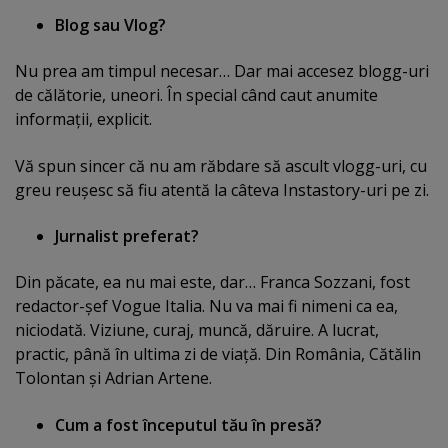
Blog sau Vlog?
Nu prea am timpul necesar… Dar mai accesez blogg-uri
de călătorie, uneori. În special când caut anumite
informaţii, explicit.
Vă spun sincer că nu am răbdare să ascult vlogg-uri, cu
greu reuşesc să fiu atentă la câteva Instastory-uri pe zi.
Jurnalist preferat?
Din păcate, ea nu mai este, dar… Franca Sozzani, fost
redactor-şef Vogue Italia. Nu va mai fi nimeni ca ea,
niciodată. Viziune, curaj, muncă, dăruire. A lucrat,
practic, până în ultima zi de viaţă. Din România, Cătălin
Tolontan şi Adrian Artene.
Cum a fost începutul tău în presă?