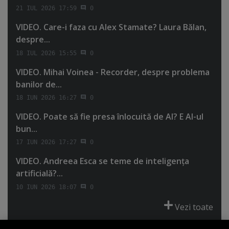
21 IUL 2026 17:59
0
VIDEO. Care-i faza cu Alex Stamate? Laura Bălan,
despre...
18 IUL 2026 15:55
0
VIDEO. Mihai Voinea - Recorder, despre problema
banilor de...
18 IUN 2026 16:27
0
VIDEO. Poate să fie presa înlocuită de AI? E AI-ul
bun...
17 IUN 2026 17:27
0
VIDEO. Andreea Esca se teme de inteligenţa
artificială?...
10 IUN 2026 18:07
0
Vezi toate