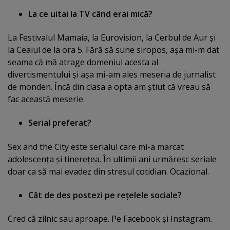
La ce uitai la TV când erai mică?
La Festivalul Mamaia, la Eurovision, la Cerbul de Aur şi
la Ceaiul de la ora 5. Fără să sune siropos, aşa mi-m dat
seama că mă atrage domeniul acesta al
divertismentului şi aşa mi-am ales meseria de jurnalist
de monden. Încă din clasa a opta am ştiut că vreau să
fac această meserie.
Serial preferat?
Sex and the City este serialul care mi-a marcat
adolescenţa şi tinereţea. În ultimii ani urmăresc seriale
doar ca să mai evadez din stresul cotidian. Ocazional.
Cât de des postezi pe reţelele sociale?
Cred că zilnic sau aproape. Pe Facebook şi Instagram.