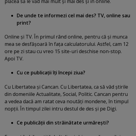
plăcea să le văd mai mult şi mai des şi în online.
De unde te informezi cel mai des? TV, online sau
print?
Online şi TV. În primul rând online, pentru că şi munca
mea se desfăşoară în faţa calculatorului. Astfel, cam 12
ore pe zi stau cu vreo 15 site-uri deschise non-stop.
Apoi TV.
Cu ce publicaţii îţi începi ziua?
Cu Libertatea şi Cancan. Cu Libertatea, ca să văd ştirile
din domeniile Actualitate, Social, Politic. Cancan pentru
a vedea dacă am ratat ceva noutăţi mondene, în timpul
nopţii. În timpul zilei intru destul de des şi pe Digi.
Ce publicăţii din străinătate urmăreşti?