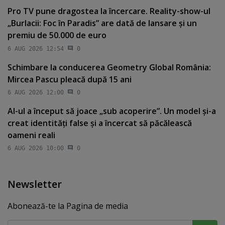
Pro TV pune dragostea la încercare. Reality-show-ul
„Burlacii: Foc în Paradis” are dată de lansare şi un
premiu de 50.000 de euro
6 AUG 2026 12:54
0
Schimbare la conducerea Geometry Global România:
Mircea Pascu pleacă după 15 ani
6 AUG 2026 12:00
0
AI-ul a început să joace „sub acoperire”. Un model şi-a
creat identităţi false şi a încercat să păcălească
oameni reali
6 AUG 2026 10:00
0
Newsletter
Abonează-te la Pagina de media