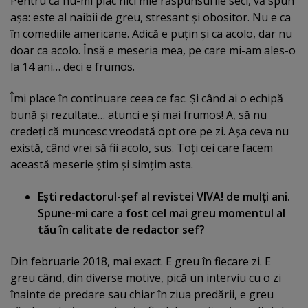
Pentru că nu-mi plac nici mie răspunsurile seci, vă spun
aşa: este al naibii de greu, stresant şi obositor. Nu e ca
în comediile americane. Adică e puţin şi ca acolo, dar nu
doar ca acolo. Însă e meseria mea, pe care mi-am ales-o
la 14 ani… deci e frumos.
Îmi place în continuare ceea ce fac. Şi când ai o echipă
bună şi rezultate… atunci e şi mai frumos! A, să nu
credeţi că muncesc vreodată opt ore pe zi. Aşa ceva nu
există, când vrei să fii acolo, sus. Toţi cei care facem
această meserie ştim şi simţim asta.
Eşti redactorul-şef al revistei VIVA! de mulţi ani.
Spune-mi care a fost cel mai greu momentul al
tău în calitate de redactor sef?
Din februarie 2018, mai exact. E greu în fiecare zi. E
greu când, din diverse motive, pică un interviu cu o zi
înainte de predare sau chiar în ziua predării, e greu