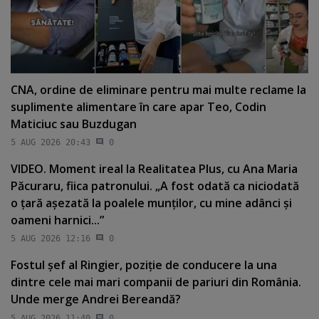
CNA, ordine de eliminare pentru mai multe reclame la
suplimente alimentare în care apar Teo, Codin
Maticiuc sau Buzdugan
5 AUG 2026 20:43
0
VIDEO. Moment ireal la Realitatea Plus, cu Ana Maria
Păcuraru, fiica patronului. „A fost odată ca niciodată
o ţară aşezată la poalele munţilor, cu mine adânci şi
oameni harnici...”
5 AUG 2026 12:16
0
Fostul şef al Ringier, poziţie de conducere la una
dintre cele mai mari companii de pariuri din România.
Unde merge Andrei Bereandă?
5 AUG 2026 11:40
0