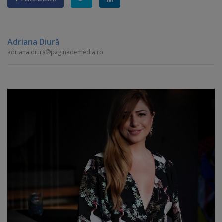
Adriana Diură
adriana.diura
paginademedia.ro