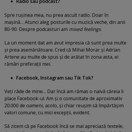
Radio sau podcast?
Spre ruşinea mea, nu prea ascult radio. Doar în
maşină… Atunci aleg posturile cu muzică veche, din anii
80-90. Despre podcasturi am
mixed feelings
.
La un moment dat am avut impresia că sunt prea multe
şi prea asemănătoare. Cred că Mihai Morar şi Adrian
Artene au multe de spus şi de arătat în zona asta, ei
rămân preferaţii mei.
Facebook, Instagram sau Tik Tok?
Veţi râde de mine… Dar încă am rămas o naivă căreia îi
place Facebook-ul. Am şi o comunitate de aproximativ
20.000 de oameni, acolo, şi chiar reuşim să împărtăşim
valori comune, cu mici excepţii, evident.
Să zicem că pe Facebook încă se mai apreciază textele,