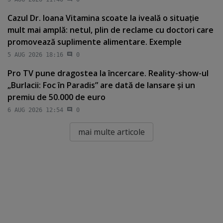
Cazul Dr. Ioana Vitamina scoate la iveală o situaţie
mult mai amplă: netul, plin de reclame cu doctori care
promovează suplimente alimentare. Exemple
5 AUG 2026 18:16
0
Pro TV pune dragostea la încercare. Reality-show-ul
„Burlacii: Foc în Paradis” are dată de lansare şi un
premiu de 50.000 de euro
6 AUG 2026 12:54
0
mai multe articole