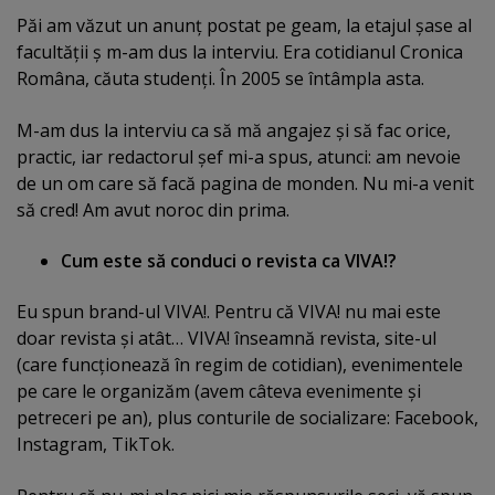
Păi am văzut un anunţ postat pe geam, la etajul şase al
facultăţii ş m-am dus la interviu. Era cotidianul Cronica
Româna, căuta studenţi. În 2005 se întâmpla asta.
M-am dus la interviu ca să mă angajez şi să fac orice,
practic, iar redactorul şef mi-a spus, atunci: am nevoie
de un om care să facă pagina de monden. Nu mi-a venit
să cred! Am avut noroc din prima.
Cum este să conduci o revista ca VIVA!?
Eu spun brand-ul VIVA!. Pentru că VIVA! nu mai este
doar revista şi atât… VIVA! înseamnă revista, site-ul
(care funcţionează în regim de cotidian), evenimentele
pe care le organizăm (avem câteva evenimente şi
petreceri pe an), plus conturile de socializare: Facebook,
Instagram, TikTok.