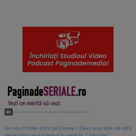
Un nou thriller intră pe Disney+. Elevii unui liceu de elită
devin ținta unui criminal în serie în „Cioburile”