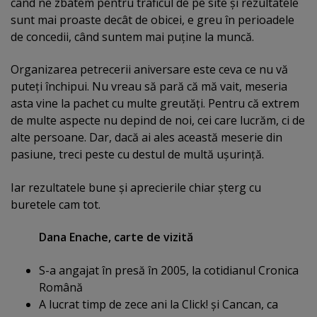
când ne zbatem pentru traficul de pe site şi rezultatele
sunt mai proaste decât de obicei, e greu în perioadele
de concedii, când suntem mai puţine la muncă.
Organizarea petrecerii aniversare este ceva ce nu vă
puteţi închipui. Nu vreau să pară că mă vait, meseria
asta vine la pachet cu multe greutăţi. Pentru că extrem
de multe aspecte nu depind de noi, cei care lucrăm, ci de
alte persoane. Dar, dacă ai ales această meserie din
pasiune, treci peste cu destul de multă uşurinţă.
Iar rezultatele bune şi aprecierile chiar şterg cu
buretele cam tot.
Dana Enache, carte de vizită
S-a angajat în presă în 2005, la cotidianul Cronica
Română
A lucrat timp de zece ani la Click! şi Cancan, ca