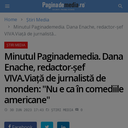
Home
Știri Media
Skip
Minutul Paginademedia. Dana Enache, redactor-şef
to
VIVA.Viaţă de jurnalistă...
main
content
Minutul Paginademedia. Dana
Enache, redactor-şef
VIVA.Viaţă de jurnalistă de
monden: "Nu e ca în comediile
americane"
30 IUN 2023 17:43
ȘTIRI MEDIA
0
Facebook