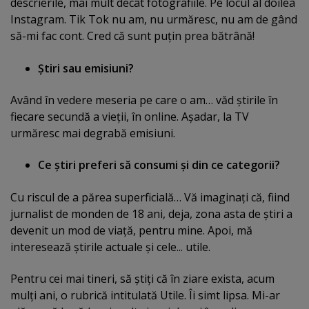
descrierile, mai mult decât fotografiile. Pe locul al doilea
Instagram. Tik Tok nu am, nu urmăresc, nu am de gând
să-mi fac cont. Cred că sunt puţin prea bătrână!
Ştiri sau emisiuni?
Având în vedere meseria pe care o am… văd ştirile în
fiecare secundă a vieţii, în online. Aşadar, la TV
urmăresc mai degrabă emisiuni.
Ce ştiri preferi să consumi şi din ce categorii?
Cu riscul de a părea superficială… Vă imaginaţi că, fiind
jurnalist de monden de 18 ani, deja, zona asta de ştiri a
devenit un mod de viaţă, pentru mine. Apoi, mă
interesează ştirile actuale şi cele... utile.
Pentru cei mai tineri, să ştiţi că în ziare exista, acum
mulţi ani, o rubrică intitulată Utile. Îi simt lipsa. Mi-ar