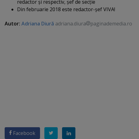
redactor şi respectiv, şef de secţie
Din februarie 2018 este redactor-şef VIVA!
Autor:
Adriana Diură
adriana.diura
paginademedia.ro
Facebook