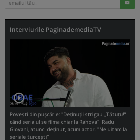
Interviurile PaginademediaTV
Poveşti din puşcărie: "Deţinuţii strigau „Tătuţu!”
când serialul se filma chiar la Rahova". Radu
Giovani, atunci deţinut, acum actor. "Ne uitam la
seriale turceşti"