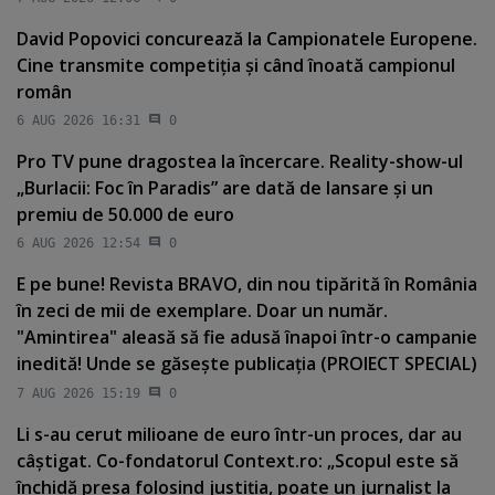
David Popovici concurează la Campionatele Europene.
Cine transmite competiţia şi când înoată campionul
român
6 AUG 2026 16:31
0
Pro TV pune dragostea la încercare. Reality-show-ul
„Burlacii: Foc în Paradis” are dată de lansare şi un
premiu de 50.000 de euro
6 AUG 2026 12:54
0
E pe bune! Revista BRAVO, din nou tipărită în România
în zeci de mii de exemplare. Doar un număr.
"Amintirea" aleasă să fie adusă înapoi într-o campanie
inedită! Unde se găseşte publicaţia (PROIECT SPECIAL)
7 AUG 2026 15:19
0
Li s-au cerut milioane de euro într-un proces, dar au
câştigat. Co-fondatorul Context.ro: „Scopul este să
închidă presa folosind justiţia, poate un jurnalist la