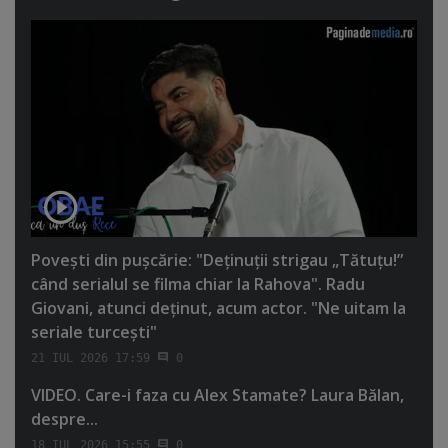
Poveşti din puşcărie: "Deţinuţii strigau „Tătuţu!”
când serialul se filma chiar la Rahova". Radu
Giovani, atunci deţinut, acum actor. "Ne uitam la
seriale turceşti"
21 IUL 2026 17:59
0
VIDEO. Care-i faza cu Alex Stamate? Laura Bălan,
despre...
18 IUL 2026 15:55
0