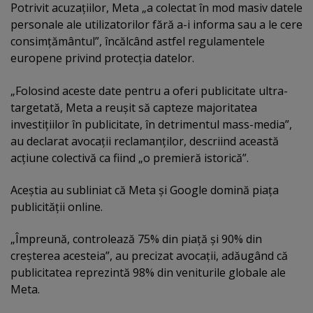
Potrivit acuzaţiilor, Meta „a colectat în mod masiv datele
personale ale utilizatorilor fără a-i informa sau a le cere
consimţământul”, încălcând astfel regulamentele
europene privind protecţia datelor.
„Folosind aceste date pentru a oferi publicitate ultra-
targetată, Meta a reuşit să capteze majoritatea
investiţiilor în publicitate, în detrimentul mass-media”,
au declarat avocaţii reclamanţilor, descriind această
acţiune colectivă ca fiind „o premieră istorică”.
Aceştia au subliniat că Meta şi Google domină piaţa
publicităţii online.
„Împreună, controlează 75% din piaţă şi 90% din
creşterea acesteia”, au precizat avocaţii, adăugând că
publicitatea reprezintă 98% din veniturile globale ale
Meta.