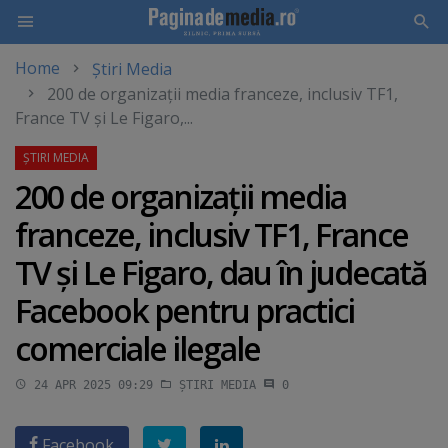
Home
Știri Media
Skip
200 de organizaţii media franceze, inclusiv TF1,
to
France TV şi Le Figaro,...
main
content
200 de organizaţii media
franceze, inclusiv TF1, France
TV şi Le Figaro, dau în judecată
Facebook pentru practici
comerciale ilegale
24 APR 2025 09:29
ȘTIRI MEDIA
0
Facebook