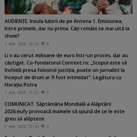
AUDIENŢE. Insula Iubirii de pe Antena 1. Emisiunea,
între primele, dar nu prima. Câţi români se mai uită la
show?
7 AUG 2026 19:13
0
Li s-au cerut milioane de euro într-un proces, dar au
câştigat. Co-fondatorul Context.ro: „Scopul este să
închidă presa folosind justiţia, poate un jurnalist la
început de drum ar fi fost intimidat”. Legătura cu
Horaţiu Potra
7 AUG 2026 17:27
0
COMUNICAT. Săptămâna Mondială a Alăptării
2026:eufy provoacă mamele să spună de ce le este
greu să alăpteze
7 AUG 2026 17:14
0