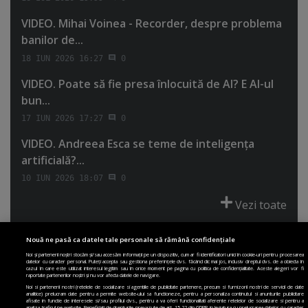
VIDEO. Mihai Voinea - Recorder, despre problema
banilor de...
18 IUN 2026 16:27
0
VIDEO. Poate să fie presa înlocuită de AI? E AI-ul
bun...
17 IUN 2026 17:27
0
VIDEO. Andreea Esca se teme de inteligenţa
artificială?...
10 IUN 2026 18:07
0
Vezi toate
Nouă ne pasă ca datele tale personale să rămână confidențiale
Noi și partenerii noștri stocăm și/sau accesăm informații pe un dispozitiv, cum ar fi identificatori unici în cookie-uri pentru procesarea
datelor cu caracter personal. Puteți accepta sau gestiona preferințele dvs. făcând clic mai jos, inclusiv dreptul dvs. de a obiecta în
cazul în care este utilizat interesul legitim sau în orice moment pe pagina cu politica de confidențialitate. Aceste alegeri vor fi
PRIMA PAGINĂ
POLITICA DE COLECTARE ACORD COOKIE
raportate partenerilor noștri și nu vor afecta datele de navigare.
POLITICA DE CONFIDENȚIALITATE
DESPRE SITE
ECHIPA
Noi si partenerii nostri (retelele de socializare si agentiile de publicitate partenere, precum si furnizorii nostri de servicii de date
analitice) prelucram date pentru a permite website-ului sa functioneze, pentru a personaliza continutul si anunturile publicitare
DESPRE MINE
JOBURI
CONTACT
ARHIVA
afisate in functie de interesele si/sau profilul dvs., pentru a va oferi functionalitati aferente retelelor de socializare si pentru a
analiza traficul pe website. Beneficiati de drepturile prevazute de art. 15-22 din GDPR in legatura cu prelucrarea datelor cu caracter