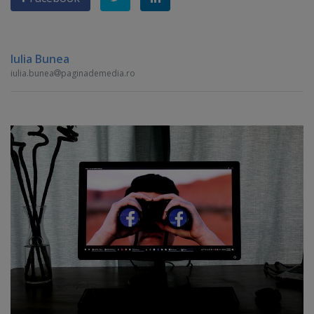
Iulia Bunea
iulia.bunea
paginademedia.ro