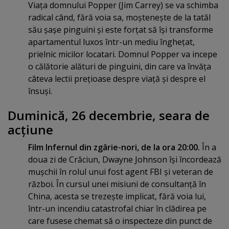
Viaţa domnului Popper (Jim Carrey) se va schimba
radical când, fără voia sa, moşteneşte de la tatăl
său şaşe pinguini şi este forţat să îşi transforme
apartamentul luxos într-un mediu îngheţat,
prielnic micilor locatari. Domnul Popper va incepe
o călătorie alături de pinguini, din care va învăţa
câteva lectii preţioase despre viaţă şi despre el
însuşi.
Duminică, 26 decembrie, seara de
acţiune
Film Infernul din zgârie-nori, de la ora 20:00.
În a
doua zi de Crăciun, Dwayne Johnson îşi încordează
muşchii în rolul unui fost agent FBI şi veteran de
război. În cursul unei misiuni de consultanţă în
China, acesta se trezeşte implicat, fără voia lui,
într-un incendiu catastrofal chiar în clădirea pe
care fusese chemat să o inspecteze din punct de