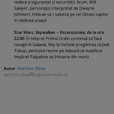
vedere a siguranţei şi securităţii. Acum, Will
Sawyer, personajul interpretat de Dwayne
Johnson, trebuie să-i salveze pe cei rămaşi captivi
în clădirea uriaşă.
Star Wars: Skywalker – Ascensiunea, de la ora
22:00
. În timp ce Primul Ordin continuă să facă
ravagii în Galaxie, Rey îşi încheie pregătirea ca Jedi.
Totuşi, pericolul revine pe măsură ce maleficul
împărat Palpatine se întoarce din morţi.
Autor:
Petrişor Obae
petrisor.obae
paginademedia.ro