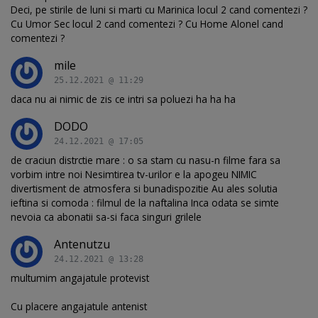
Deci, pe stirile de luni si marti cu Marinica locul 2 cand comentezi ?
Cu Umor Sec locul 2 cand comentezi ? Cu Home Alonel cand
comentezi ?
mile
25.12.2021 @ 11:29
daca nu ai nimic de zis ce intri sa poluezi ha ha ha
DODO
24.12.2021 @ 17:05
de craciun distrctie mare : o sa stam cu nasu-n filme fara sa
vorbim intre noi Nesimtirea tv-urilor e la apogeu NIMIC
divertisment de atmosfera si bunadispozitie Au ales solutia
ieftina si comoda : filmul de la naftalina Inca odata se simte
nevoia ca abonatii sa-si faca singuri grilele
Antenutzu
24.12.2021 @ 13:28
multumim angajatule protevist
Cu placere angajatule antenist