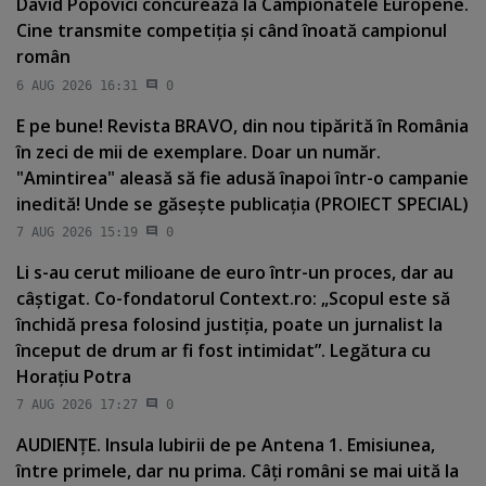
David Popovici concurează la Campionatele Europene.
Cine transmite competiţia şi când înoată campionul
român
6 AUG 2026 16:31
0
E pe bune! Revista BRAVO, din nou tipărită în România
în zeci de mii de exemplare. Doar un număr.
"Amintirea" aleasă să fie adusă înapoi într-o campanie
inedită! Unde se găseşte publicaţia (PROIECT SPECIAL)
7 AUG 2026 15:19
0
Li s-au cerut milioane de euro într-un proces, dar au
câştigat. Co-fondatorul Context.ro: „Scopul este să
închidă presa folosind justiţia, poate un jurnalist la
început de drum ar fi fost intimidat”. Legătura cu
Horaţiu Potra
7 AUG 2026 17:27
0
AUDIENŢE. Insula Iubirii de pe Antena 1. Emisiunea,
între primele, dar nu prima. Câţi români se mai uită la