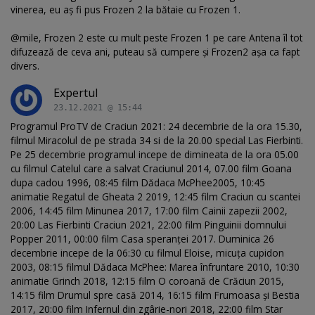
vinerea, eu aș fi pus Frozen 2 la bătaie cu Frozen 1.
@mile, Frozen 2 este cu mult peste Frozen 1 pe care Antena îl tot
difuzează de ceva ani, puteau să cumpere și Frozen2 așa ca fapt
divers.
Expertul
23.12.2021 @ 15:44
Programul ProTV de Craciun 2021: 24 decembrie de la ora 15.30,
filmul Miracolul de pe strada 34 si de la 20.00 special Las Fierbinti.
Pe 25 decembrie programul incepe de dimineata de la ora 05.00
cu filmul Catelul care a salvat Craciunul 2014, 07.00 film Goana
dupa cadou 1996, 08:45 film Dădaca McPhee2005, 10:45
animatie Regatul de Gheata 2 2019, 12:45 film Craciun cu scantei
2006, 14:45 film Minunea 2017, 17:00 film Cainii zapezii 2002,
20:00 Las Fierbinti Craciun 2021, 22:00 film Pinguinii domnului
Popper 2011, 00:00 film Casa speranţei 2017. Duminica 26
decembrie incepe de la 06:30 cu filmul Eloise, micuţa cupidon
2003, 08:15 filmul Dădaca McPhee: Marea înfruntare 2010, 10:30
animatie Grinch 2018, 12:15 film O coroană de Crăciun 2015,
14:15 film Drumul spre casă 2014, 16:15 film Frumoasa şi Bestia
2017, 20:00 film Infernul din zgârie-nori 2018, 22:00 film Star