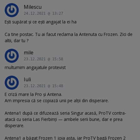
Milescu
24.12.2021 @ 13:27
Ești supărat și ce ești angajat la ei ha
Ca tine postac. Tu ai facut reclama la Antenuta cu Frozen. Zici de
altii, dar tu ?
mile
23.12.2021 @ 15:58
multumim angajatule protevist
Iuli
23.12.2021 @ 15:48
E criză mare la Pro și Antena.
Am impresia că se copiază unii pe alții din disperare.
Antena1 după ce difuzează seria Singur acasă, ProTV contra-
atacă cu seria Las Fierbinți — ambele serii bune, dar e prea
disperare.
Antena1 a băgat Frozen 1 joia asta, iar ProTV bagă Frozen 2