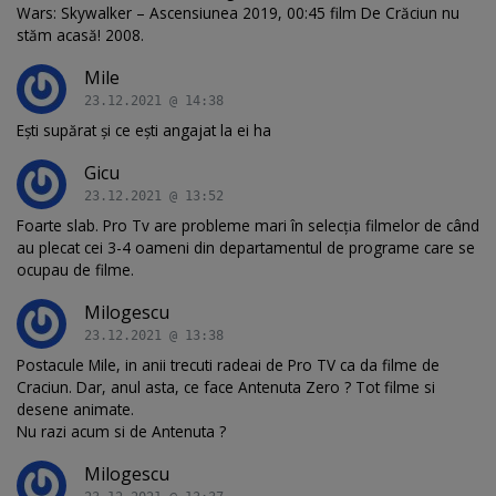
Wars: Skywalker – Ascensiunea 2019, 00:45 film De Crăciun nu
stăm acasă! 2008.
Mile
23.12.2021 @ 14:38
Ești supărat și ce ești angajat la ei ha
Gicu
23.12.2021 @ 13:52
Foarte slab. Pro Tv are probleme mari în selecția filmelor de când
au plecat cei 3-4 oameni din departamentul de programe care se
ocupau de filme.
Milogescu
23.12.2021 @ 13:38
Postacule Mile, in anii trecuti radeai de Pro TV ca da filme de
Craciun. Dar, anul asta, ce face Antenuta Zero ? Tot filme si
desene animate.
Nu razi acum si de Antenuta ?
Milogescu