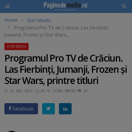
Home
Știri Media
Skip
Programul Pro TV de Crăciun. Las Fierbinţi,
to
Jumanji, Frozen şi Star Wars,...
main
content
Programul Pro TV de Crăciun.
Las Fierbinţi, Jumanji, Frozen şi
Star Wars, printre titluri
23 DEC 2021 11:45
ȘTIRI MEDIA
19
Facebook