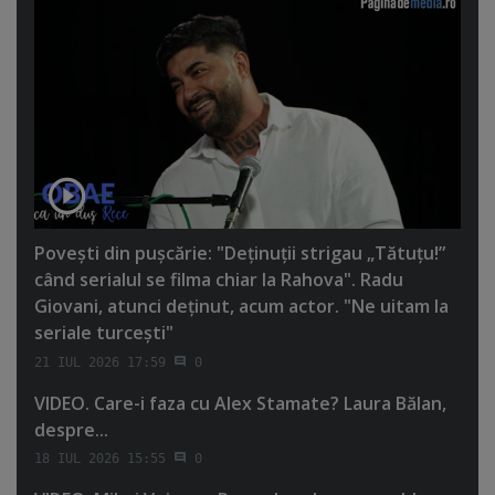
Poveşti din puşcărie: "Deţinuţii strigau „Tătuţu!”
când serialul se filma chiar la Rahova". Radu
Giovani, atunci deţinut, acum actor. "Ne uitam la
seriale turceşti"
21 IUL 2026 17:59
0
VIDEO. Care-i faza cu Alex Stamate? Laura Bălan,
despre...
18 IUL 2026 15:55
0