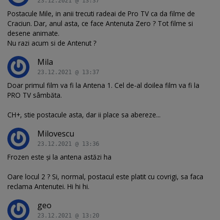
23.12.2021 @ 13:37
Postacule Mile, in anii trecuti radeai de Pro TV ca da filme de
Craciun. Dar, anul asta, ce face Antenuta Zero ? Tot filme si
desene animate.
Nu razi acum si de Antenut ?
Mila
23.12.2021 @ 13:37
Doar primul film va fi la Antena 1. Cel de-al doilea film va fi la
PRO TV sâmbăta.
CH+, stie postacule asta, dar ii place sa abereze...
Milovescu
23.12.2021 @ 13:36
Frozen este și la antena astăzi ha
Oare locul 2 ? Si, normal, postacul este platit cu covrigi, sa faca
reclama Antenutei. Hi hi hi.
geo
23.12.2021 @ 13:20