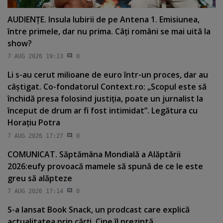
AUDIENŢE. Insula Iubirii de pe Antena 1. Emisiunea,
între primele, dar nu prima. Câţi români se mai uită la
show?
7 AUG 2026 19:13
0
Li s-au cerut milioane de euro într-un proces, dar au
câştigat. Co-fondatorul Context.ro: „Scopul este să
închidă presa folosind justiţia, poate un jurnalist la
început de drum ar fi fost intimidat”. Legătura cu
Horaţiu Potra
7 AUG 2026 17:27
0
COMUNICAT. Săptămâna Mondială a Alăptării
2026:eufy provoacă mamele să spună de ce le este
greu să alăpteze
7 AUG 2026 17:14
0
S-a lansat Book Snack, un prodcast care explică
actualitatea prin cărţi. Cine îl prezintă