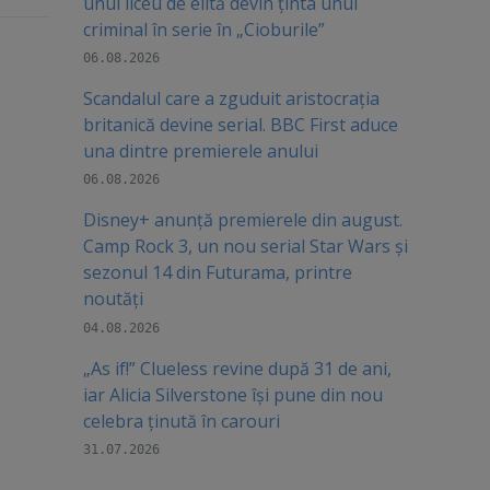
unui liceu de elită devin ținta unui
criminal în serie în „Cioburile”
06.08.2026
Scandalul care a zguduit aristocrația
britanică devine serial. BBC First aduce
una dintre premierele anului
06.08.2026
Disney+ anunță premierele din august.
Camp Rock 3, un nou serial Star Wars și
sezonul 14 din Futurama, printre
noutăți
04.08.2026
„As if!” Clueless revine după 31 de ani,
iar Alicia Silverstone își pune din nou
celebra ținută în carouri
31.07.2026