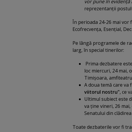
vor pune în evidenţă 
reprezentanţii postulu
În perioada 24-26 mai vor f
Ecofrecvenţa, Esenţial, Decr
Pe lângă programele de rad
larg, în special tinerilor:
Prima dezbatere este 
loc miercuri, 24 mai, o
Timişoara, amfiteatru
A doua temă care va f
viitorul nostru"
, ce v
Ultimul subiect este 
va ţine vineri, 26 mai
Senatului din clădirea
Toate dezbaterile vor fi tr