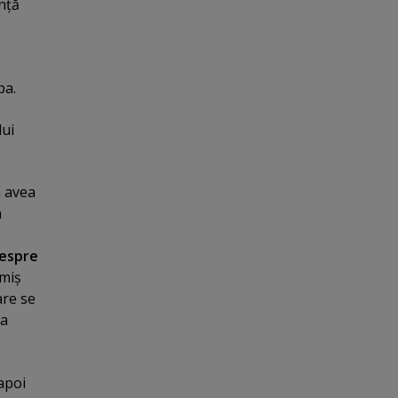
nţă
pa.
lui
a avea
n
despre
imiş
are se
 a
apoi