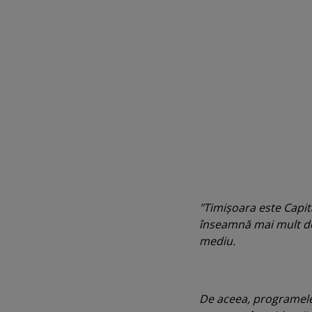
"Timişoara este Capit
înseamnă mai mult de
mediu.
De aceea, programele