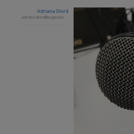
Adriana Diură
adriana.diura
paginademedia.ro