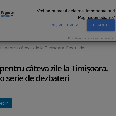
Vrei sa primesti cele mai importante stiri
Paginademedia.ro?
NU, MULTUMESC
PERMITE
CNA
INTERVIURI VIDEO
STUDIO VIDEO
AUDIENTE 
Nu colectam date cu caracter personal.
 pentru câteva zile la Timişoara. Postul de...
entru câteva zile la Timişoara.
 o serie de dezbateri
edin