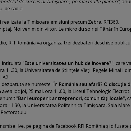
modelul de succes al Timişoarei, pe mai multe planuri"
, anu
i de radio.
i realizate la Timişoara emisiuni precum Zebra, RFI360,
iptaj, Noi venim din viitor, Le micro du soir şi Tânăr în Euro
io, RFI România va organiza trei dezbateri deschise publicu
intitulată "
Este universitatea un hub de inovare?"
, care v
ra 11.30, la Universitatea de Ştiinţele Vieţii Regele Mihai I di
l A2
i dezbătută se numeşte "
În România sau afară? O discuţie 
a avea loc joi, 25 mai, ora 11.00, la Liceul Tehnologic Electrot
denumit "
Bani europeni: antreprenori, comunităţi locale",
c
, ora 11.30, la Universitatea Politehnica Timişoara, Sala Mare
 Rectoratului
ansmise live, pe pagina de Facebook RFI România şi difuzate 