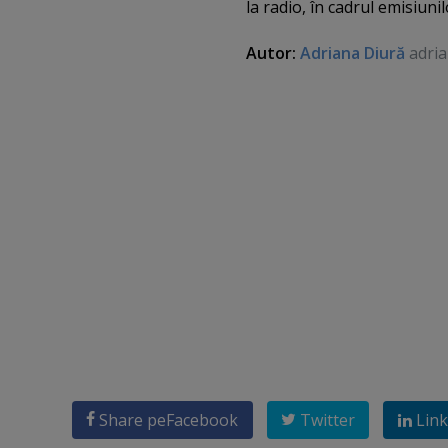
la radio, în cadrul emisiuni
Autor:
Adriana Diură
adria
Share pe
Facebook
Twitter
Link