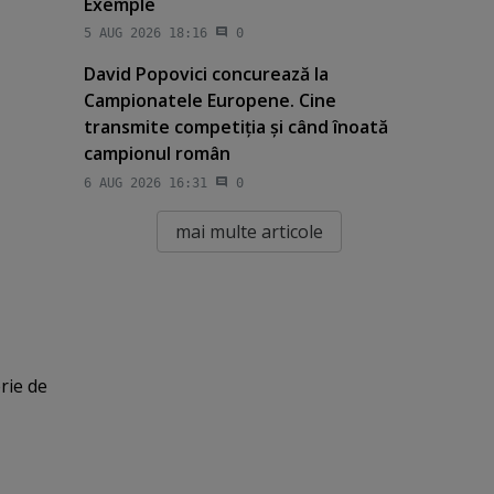
Exemple
5 AUG 2026 18:16
0
David Popovici concurează la
Campionatele Europene. Cine
transmite competiţia şi când înoată
campionul român
6 AUG 2026 16:31
0
mai multe articole
erie de