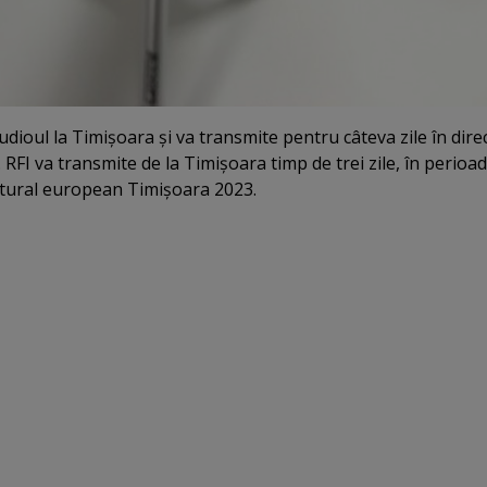
ioul la Timişoara şi va transmite pentru câteva zile în dire
 RFI va transmite de la Timişoara timp de trei zile, în perioa
ultural european Timişoara 2023.