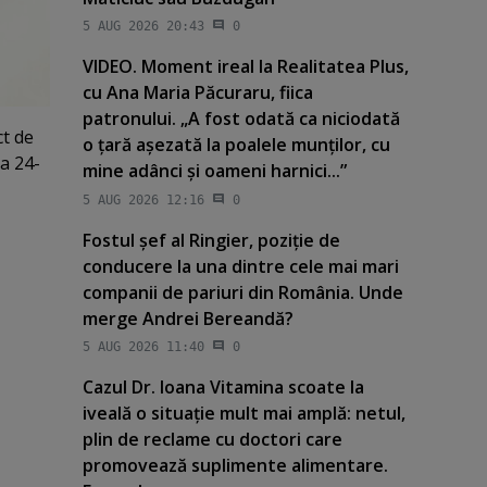
5 AUG 2026 20:43
0
VIDEO. Moment ireal la Realitatea Plus,
cu Ana Maria Păcuraru, fiica
patronului. „A fost odată ca niciodată
ct de
o ţară aşezată la poalele munţilor, cu
da 24-
mine adânci şi oameni harnici...”
5 AUG 2026 12:16
0
Fostul şef al Ringier, poziţie de
conducere la una dintre cele mai mari
companii de pariuri din România. Unde
merge Andrei Bereandă?
5 AUG 2026 11:40
0
Cazul Dr. Ioana Vitamina scoate la
iveală o situaţie mult mai amplă: netul,
plin de reclame cu doctori care
promovează suplimente alimentare.