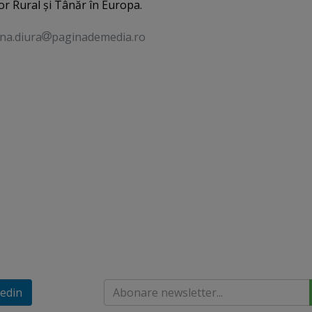
lor Rural şi Tânăr în Europa.
na.diura
paginademedia.ro
edin