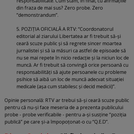
responsabilitate. Cum stăm, în final, cu afirmaţiile
din fraza de mai sus? Zero probe. Zero
“demonstrandum”.
5. POZIŢIA OFICIALĂ A RTV: “Coordonatorul
editorial al ziarului Libertatea ar fi trebuit să-şi
ceară scuze public şi să regrete sincer moartea
jurnalistei şi să ia măsuri ca astfel de episoade să
nu se mai repete în nicio redacţie şi la niciun loc de
muncă. Ar fi trebuit să convingă orice persoană cu
responsabilităţi să ajute persoanele cu probleme
psihice să aibă un loc de muncă adecvat situaţiei
medicale (aşa cum stabilesc şi decid medicii)”.
Opinie personală: RTV ar trebui să-şi ceară scuze public
pentru că nu-şi face meseria de a prezenta publicului
probe - probe verificabile - pentru a-şi susţine “poziţia
publică” pe care şi-a împopoţonat-o cu “Q.E.D”.