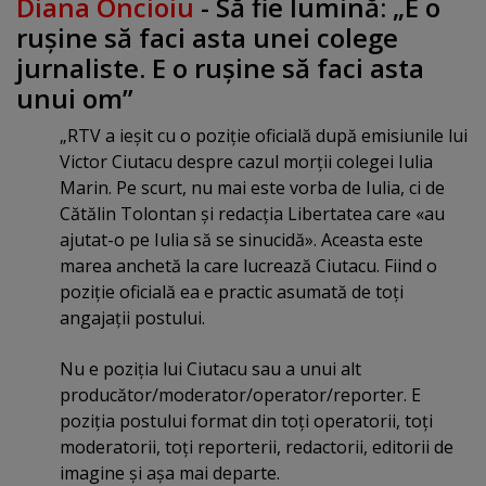
Diana Oncioiu
- Să fie lumină: „E o
ruşine să faci asta unei colege
jurnaliste. E o ruşine să faci asta
unui om”
„RTV a ieşit cu o poziţie oficială după emisiunile lui
Victor Ciutacu despre cazul morţii colegei Iulia
Marin. Pe scurt, nu mai este vorba de Iulia, ci de
Cătălin Tolontan şi redacţia Libertatea care «au
ajutat-o pe Iulia să se sinucidă». Aceasta este
marea anchetă la care lucrează Ciutacu. Fiind o
poziţie oficială ea e practic asumată de toţi
angajaţii postului.
Nu e poziţia lui Ciutacu sau a unui alt
producător/moderator/operator/reporter. E
poziţia postului format din toţi operatorii, toţi
moderatorii, toţi reporterii, redactorii, editorii de
imagine şi aşa mai departe.