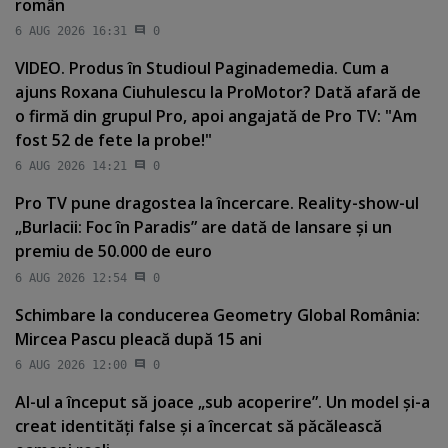
român
6 AUG 2026 16:31
0
VIDEO. Produs în Studioul Paginademedia. Cum a
ajuns Roxana Ciuhulescu la ProMotor? Dată afară de
o firmă din grupul Pro, apoi angajată de Pro TV: "Am
fost 52 de fete la probe!"
6 AUG 2026 14:21
0
Pro TV pune dragostea la încercare. Reality-show-ul
„Burlacii: Foc în Paradis” are dată de lansare şi un
premiu de 50.000 de euro
6 AUG 2026 12:54
0
Schimbare la conducerea Geometry Global România:
Mircea Pascu pleacă după 15 ani
6 AUG 2026 12:00
0
AI-ul a început să joace „sub acoperire”. Un model şi-a
creat identităţi false şi a încercat să păcălească