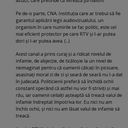
astăzi, care pretinde că livrează jurnalism.
Pe de-o parte, CNA. Instituţia care ar trebui să fie
garantul aplicării legii audiovizualului, un
organism în care numirile se fac politic, este cel
mai eficient protector pe care RTV şi l-ar putea
dori şi l-ar putea avea. (...)
Acest canal a prins curaj şi a ridicat nivelul de
infamie, de abjecţie, de ticăloşie la un nivel de
neimaginat pentru că oamenii călcaţi în picioare,
asasinaţi moral zi de zi şi seară de seară nu l-a dat
în judecată. Politicienii preferă să închidă ochii
constant sperând că astfel nu vor fi striviţi şi mai
rău, iar oamenii ceilalţi aşteaptă să treacă valul de
infamie îndreptat împotriva lor. Eu nici nu am
închis ochii, şi nici nu am lăsat valul de infamie să
treacă.