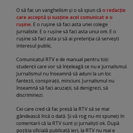
O să fac un vanghelism şi o să spun că
o redacţie
care acceptă şi susţine acel comunicat e o
ruşine
. E o ruşine să faci asta unei colege
jurnaliste. E o ruşine să faci asta unui om. E o
ruşine să faci asta şi să ai pretenţia că serveşti
interesul public.
Comunicatul RTV e de manual pentru toţi
studenţii care vor să înţeleagă ce nu e jurnalismul.
Jurnalismul nu înseamnă să aduni la un loc
fantezii, conspiraţii, minciuni. Jurnalismul nu
înseamnă să faci acuzaţii, să denigrezi, să
discriminezi.
Cei care cred că fac presă la RTV să se mai
gândească încă o dată. Şi vă rog nu-mi spuneţi în
comentarii că la RTV sunt şi jurnalişti ok. După
poziţia oficială publicată ieri, la RTV nu mai e