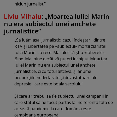
niciun jurnalist.”
Liviu Mihaiu
: „Moartea Iuliei Marin
nu era subiectul unei anchete
jurnalistice”
„Să luăm aşa, jurnalistic, cazul încleştării dintre
RTV şi Libertatea pe «subiectul» morţii ziaristei
Iulia Marin. La rece. Mai ales că ştiu «taberele».
Bine. Mai bine decât vă puteţi inchipui. Moartea
Iuliei Marin nu era subiectul unei anchete
jurnalistice, ci cu totul altceva, şi anume
proporţiile nedeclarate şi devastatoare ale
depresiei, care este boala secolului.
Şi care ar trebui să fie subiectul unei campanii în
care statul să fie făcut părtaş la indiferenţa faţă de
această pandemie la care România este
campioană europeană.