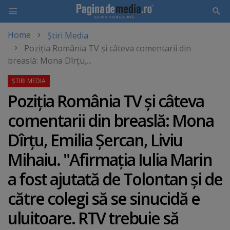
Home
Știri Media
Skip
Poziţia România TV şi câteva comentarii din
to
breaslă: Mona Dîrţu,...
main
content
Poziţia România TV şi câteva
comentarii din breaslă: Mona
Dîrţu, Emilia Şercan, Liviu
Mihaiu. "Afirmaţia Iulia Marin
a fost ajutată de Tolontan şi de
către colegi să se sinucidă e
uluitoare. RTV trebuie să