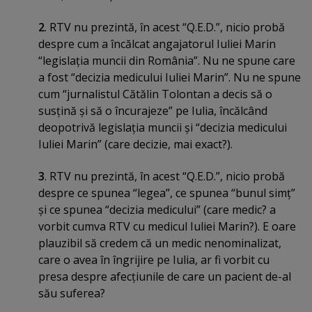
2
. RTV nu prezintă, în acest “Q.E.D.”, nicio probă
despre cum a încălcat angajatorul Iuliei Marin
“legislaţia muncii din România”. Nu ne spune care
a fost “decizia medicului Iuliei Marin”. Nu ne spune
cum “jurnalistul Cătălin Tolontan a decis să o
susţină şi să o încurajeze” pe Iulia, încălcând
deopotrivă legislaţia muncii şi “decizia medicului
Iuliei Marin” (care decizie, mai exact?).
3
. RTV nu prezintă, în acest “Q.E.D.”, nicio probă
despre ce spunea “legea”, ce spunea “bunul simţ”
şi ce spunea “decizia medicului” (care medic? a
vorbit cumva RTV cu medicul Iuliei Marin?). E oare
plauzibil să credem că un medic nenominalizat,
care o avea în îngrijire pe Iulia, ar fi vorbit cu
presa despre afecţiunile de care un pacient de-al
său suferea?