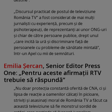
„Discursul practicat de postul de televiziune
România TV” a fost considerat de mai mulţi
jurnalişti cu experienţă, precum şi de
psihoterapeuţi, de reprezentanţi ai unor ONG-uri
şi chiar de către persoane publice, drept unul
„care incită la ură şi discriminare faţă de
persoanele cu probleme de sănătate mintală”,
într-un Apel cu mii de semnături.
Emilia Şercan
, Senior Editor Press
One: „Pentru aceste afirmaţii RTV
trebuie să răspundă”
„Nu doar protecţia constantă oferită de CNA, ci şi
lipsa de reacţie a oamenilor călcaţi în picioare,
striviţi şi asasinaţi moral de România TV a făcut ca
această televiziune să fie monstrul sordid de