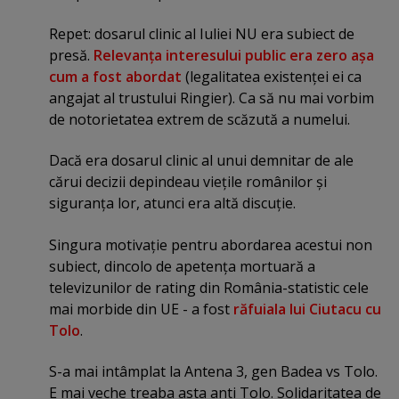
Repet: dosarul clinic al Iuliei NU era subiect de
presă.
Relevanţa interesului public era zero aşa
cum a fost abordat
(legalitatea existenţei ei ca
angajat al trustului Ringier). Ca să nu mai vorbim
de notorietatea extrem de scăzută a numelui.
Dacă era dosarul clinic al unui demnitar de ale
cărui decizii depindeau vieţile românilor şi
siguranţa lor, atunci era altă discuţie.
Singura motivaţie pentru abordarea acestui non
subiect, dincolo de apetenţa mortuară a
televizunilor de rating din România-statistic cele
mai morbide din UE - a fost
răfuiala lui Ciutacu cu
Tolo
.
S-a mai intâmplat la Antena 3, gen Badea vs Tolo.
E mai veche treaba asta anti Tolo. Solidaritatea de