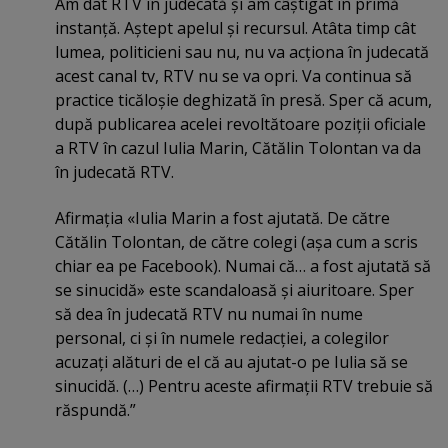
Am dat RTV în judecată şi am câştigat în primă
instanţă. Aştept apelul şi recursul. Atâta timp cât
lumea, politicieni sau nu, nu va acţiona în judecată
acest canal tv, RTV nu se va opri. Va continua să
practice ticăloşie deghizată în presă. Sper că acum,
după publicarea acelei revoltătoare poziţii oficiale
a RTV în cazul Iulia Marin, Cătălin Tolontan va da
în judecată RTV.
Afirmaţia «Iulia Marin a fost ajutată. De către
Cătălin Tolontan, de către colegi (aşa cum a scris
chiar ea pe Facebook). Numai că… a fost ajutată să
se sinucidă» este scandaloasă şi aiuritoare. Sper
să dea în judecată RTV nu numai în nume
personal, ci şi în numele redacţiei, a colegilor
acuzaţi alături de el că au ajutat-o pe Iulia să se
sinucidă. (…) Pentru aceste afirmaţii RTV trebuie să
răspundă.”