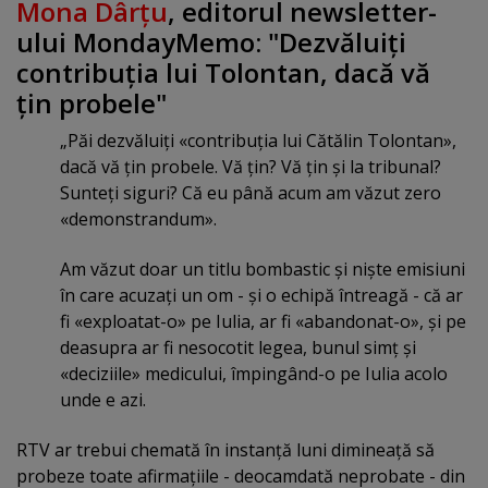
Mona Dârţu
, editorul newsletter-
ului MondayMemo: "Dezvăluiţi
contribuţia lui Tolontan, dacă vă
ţin probele"
„Păi dezvăluiţi «contribuţia lui Cătălin Tolontan»,
dacă vă ţin probele. Vă ţin? Vă ţin şi la tribunal?
Sunteţi siguri? Că eu până acum am văzut zero
«demonstrandum».
Am văzut doar un titlu bombastic şi nişte emisiuni
în care acuzaţi un om - şi o echipă întreagă - că ar
fi «exploatat-o» pe Iulia, ar fi «abandonat-o», şi pe
deasupra ar fi nesocotit legea, bunul simţ şi
«deciziile» medicului, împingând-o pe Iulia acolo
unde e azi.
RTV ar trebui chemată în instanţă luni dimineaţă să
probeze toate afirmaţiile - deocamdată neprobate - din