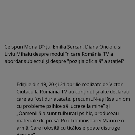
Ce spun Mona Dîrţu, Emilia Şercan, Diana Oncioiu şi
Liviu Mihaiu despre modul în care România TV a
abordat subiectul şi despre "poziţia oficială" a staţiei?
Ediţiile din 19, 20 şi 21 aprilie realizate de Victor
Ciutacu la România TV au conţinut şi alte declaraţii
care au fost dur atacate, precum „N-aş lăsa un om
cu probleme psihice să lucreze la mine” şi
„Oamenii ăia sunt tulburaţi psihic, produceau
materiale de presă. Pixul domnişoarei Marin e o
armă. Care folosită cu ticăloşie poate distruge
destine”.