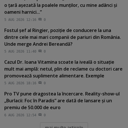
o ţară aşezată la poalele munţilor, cu mine adânci şi
oameni harnici...”
5 AUG 2026 12:16
0
Fostul şef al Ringier, poziţie de conducere la una
dintre cele mai mari companii de pariuri din România.
Unde merge Andrei Bereandă?
5 AUG 2026 11:40
0
Cazul Dr. Ioana Vitamina scoate la iveală o situaţie
mult mai amplă: netul, plin de reclame cu doctori care
promovează suplimente alimentare. Exemple
5 AUG 2026 18:16
0
Pro TV pune dragostea la încercare. Reality-show-ul
„Burlacii: Foc în Paradis” are dată de lansare şi un
premiu de 50.000 de euro
6 AUG 2026 12:54
0
mai multe articole