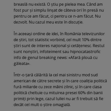
breaslă nu există. O ştiu pe pielea mea. Când am
fost pur şi simplu linşat de câteva ori în presă nu
pentru ce am făcut, ci pentru ce n-am făcut. Nu
dezvolt. Nu cazul meu este în discuţie.
În aceeaşi ordine de idei, în România televizunilor
de ştiri, tot statistic vorbind, cel mult 10% dintre
ştiri sunt de interes naţional şi cetăţenesc. Restul
sunt nonştiri, infoteiment sau hipnocatastrofic
info de genul breaking news: «Afară plouă cu
găleata».
Într-o ţară călărită la cel mai sinistru mod sud
american de către secrete şi în care coaliţia politică
fură miliarde cu zece mâini zilnic, şi în care clasa
politică cheltuie cu mituirea presei 60% din banii
primiţi prin lege, cazul Iuliei nu ar fi trebuit să fie
decât cel mult o ştire omagială.