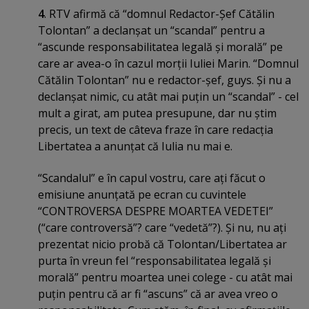
4
. RTV afirmă că “domnul Redactor-Şef Cătălin
Tolontan” a declanşat un “scandal” pentru a
“ascunde responsabilitatea legală şi morală” pe
care ar avea-o în cazul morţii Iuliei Marin. “Domnul
Cătălin Tolontan” nu e redactor-şef, guys. Şi nu a
declanşat nimic, cu atât mai puţin un “scandal” - cel
mult a girat, am putea presupune, dar nu ştim
precis, un text de câteva fraze în care redacţia
Libertatea a anunţat că Iulia nu mai e.
“Scandalul” e în capul vostru, care aţi făcut o
emisiune anunţată pe ecran cu cuvintele
“CONTROVERSA DESPRE MOARTEA VEDETEI”
(“care controversă”? care “vedetă”?). Şi nu, nu aţi
prezentat nicio probă că Tolontan/Libertatea ar
purta în vreun fel “responsabilitatea legală şi
morală” pentru moartea unei colege - cu atât mai
puţin pentru că ar fi “ascuns” că ar avea vreo o