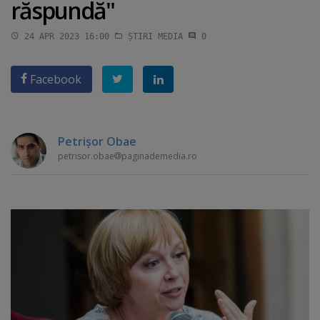
răspundă"
24 APR 2023 16:00
ȘTIRI MEDIA
0
Facebook
Petrişor Obae
petrisor.obae
paginademedia.ro