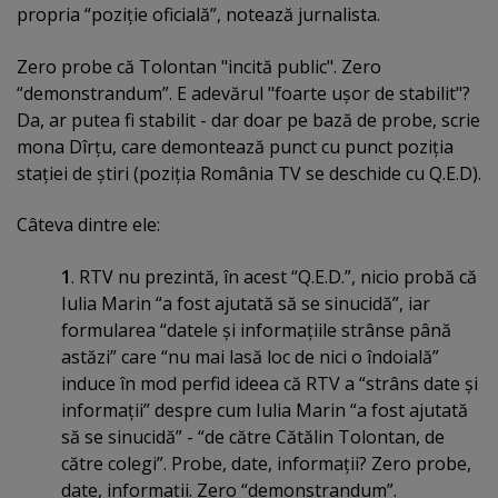
propria “poziţie oficială”, notează jurnalista.
Zero probe că Tolontan "incită public". Zero
“demonstrandum”. E adevărul "foarte uşor de stabilit"?
Da, ar putea fi stabilit - dar doar pe bază de probe, scrie
mona Dîrţu, care demontează punct cu punct poziţia
staţiei de ştiri (poziţia România TV se deschide cu Q.E.D).
Câteva dintre ele:
1
. RTV nu prezintă, în acest “Q.E.D.”, nicio probă că
Iulia Marin “a fost ajutată să se sinucidă”, iar
formularea “datele şi informaţiile strânse până
astăzi” care “nu mai lasă loc de nici o îndoială”
induce în mod perfid ideea că RTV a “strâns date şi
informaţii” despre cum Iulia Marin “a fost ajutată
să se sinucidă” - “de către Cătălin Tolontan, de
către colegi”. Probe, date, informaţii? Zero probe,
date, informaţii. Zero “demonstrandum”.