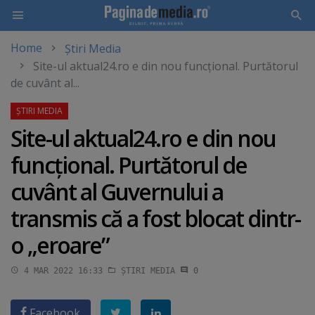
Home
Știri Media
Skip
Site-ul aktual24.ro e din nou funcţional. Purtătorul
to
de cuvânt al...
main
content
Site-ul aktual24.ro e din nou
funcţional. Purtătorul de
cuvânt al Guvernului a
transmis că a fost blocat dintr-
o „eroare”
4 MAR 2022 16:33
ȘTIRI MEDIA
0
Facebook