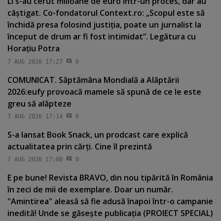
Li s-au cerut milioane de euro într-un proces, dar au
câştigat. Co-fondatorul Context.ro: „Scopul este să
închidă presa folosind justiţia, poate un jurnalist la
început de drum ar fi fost intimidat”. Legătura cu
Horaţiu Potra
7 AUG 2026 17:27
0
COMUNICAT. Săptămâna Mondială a Alăptării
2026:eufy provoacă mamele să spună de ce le este
greu să alăpteze
7 AUG 2026 17:14
0
S-a lansat Book Snack, un prodcast care explică
actualitatea prin cărţi. Cine îl prezintă
7 AUG 2026 17:00
0
E pe bune! Revista BRAVO, din nou tipărită în România
în zeci de mii de exemplare. Doar un număr.
"Amintirea" aleasă să fie adusă înapoi într-o campanie
inedită! Unde se găseşte publicaţia (PROIECT SPECIAL)