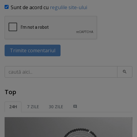
Sunt de acord cu
regulile site-ului
Trimite comentariul
Caută
Top
24H
7 ZILE
30 ZILE