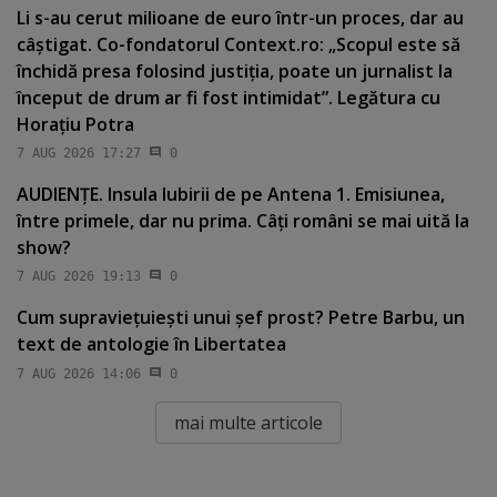
Li s-au cerut milioane de euro într-un proces, dar au
câştigat. Co-fondatorul Context.ro: „Scopul este să
închidă presa folosind justiţia, poate un jurnalist la
început de drum ar fi fost intimidat”. Legătura cu
Horaţiu Potra
7 AUG 2026 17:27
0
AUDIENŢE. Insula Iubirii de pe Antena 1. Emisiunea,
între primele, dar nu prima. Câţi români se mai uită la
show?
7 AUG 2026 19:13
0
Cum supravieţuieşti unui şef prost? Petre Barbu, un
text de antologie în Libertatea
7 AUG 2026 14:06
0
mai multe articole