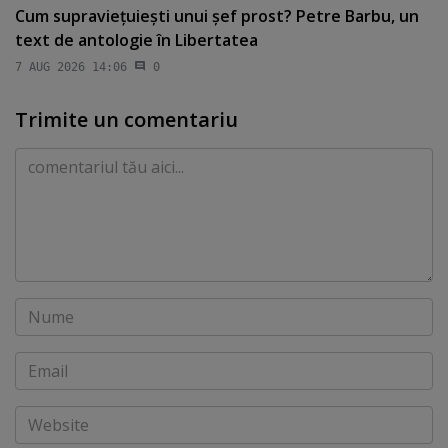
Cum supravieţuieşti unui şef prost? Petre Barbu, un
text de antologie în Libertatea
7 AUG 2026 14:06
0
Trimite un comentariu
Comentariu
Nume
Email
Website