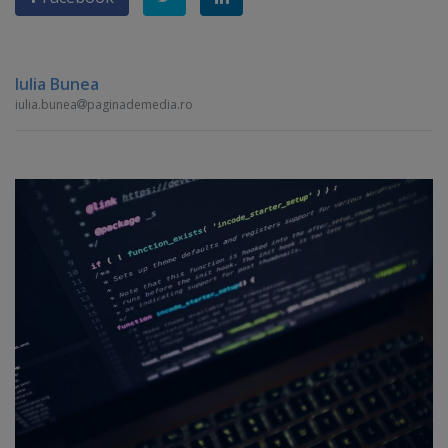
Iulia Bunea
iulia.bunea
paginademedia.ro