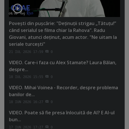
Poveşti din puşcărie: "Deţinuţii strigau „Tătuţu!”
când serialul se filma chiar la Rahova". Radu
Giovani, atunci deţinut, acum actor. "Ne uitam la
seriale turceşti"
21 IUL 2026 17:59
0
VIDEO. Care-i faza cu Alex Stamate? Laura Bălan,
despre...
18 IUL 2026 15:55
0
VIDEO. Mihai Voinea - Recorder, despre problema
banilor de...
18 IUN 2026 16:27
0
VIDEO. Poate să fie presa înlocuită de AI? E AI-ul
bun...
17 IUN 2026 17:27
0