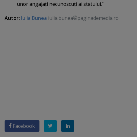
unor angajaţi necunoscuţi ai statului.”
Autor:
Iulia Bunea
iulia.bunea
paginademedia.ro
Facebook