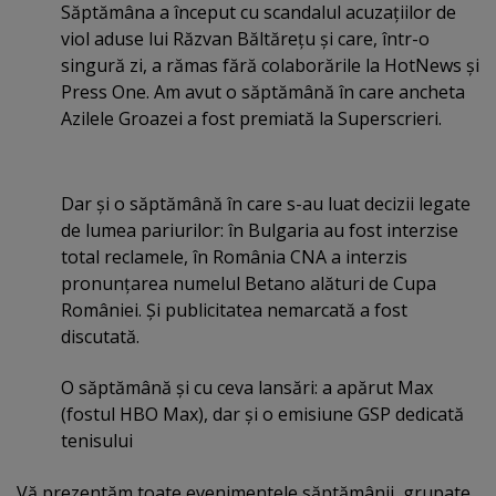
Săptămâna a început cu scandalul acuzaţiilor de
viol aduse lui Răzvan Băltăreţu şi care, într-o
singură zi, a rămas fără colaborările la HotNews şi
Press One. Am avut o săptămână în care ancheta
Azilele Groazei a fost premiată la Superscrieri.
Dar şi o săptămână în care s-au luat decizii legate
de lumea pariurilor: în Bulgaria au fost interzise
total reclamele, în România CNA a interzis
pronunţarea numelul Betano alături de Cupa
României. Şi publicitatea nemarcată a fost
discutată.
O săptămână şi cu ceva lansări: a apărut Max
(fostul HBO Max), dar şi o emisiune GSP dedicată
tenisului
Vă prezentăm toate evenimentele săptămânii, grupate