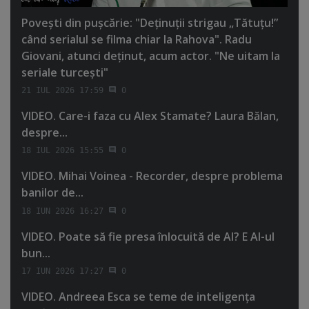
Poveşti din puşcărie: "Deţinuţii strigau „Tătuţu!”
când serialul se filma chiar la Rahova". Radu
Giovani, atunci deţinut, acum actor. "Ne uitam la
seriale turceşti"
21 IUL 2026 17:59
0
VIDEO. Care-i faza cu Alex Stamate? Laura Bălan,
despre...
18 IUL 2026 15:55
0
VIDEO. Mihai Voinea - Recorder, despre problema
banilor de...
18 IUN 2026 16:27
0
VIDEO. Poate să fie presa înlocuită de AI? E AI-ul
bun...
17 IUN 2026 17:27
0
VIDEO. Andreea Esca se teme de inteligenţa