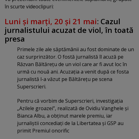
în scurte videoclipuri:
Luni şi marţi, 20 şi 21 mai
: Cazul
jurnalistului acuzat de viol, în toată
presa
Primele zile ale săptămânii au fost dominate de un
caz surprinzător. O fostă jurnalistă îl acuză pe
Răzvan Băltăreţu de un viol care ar fi avut loc în
urmă cu nouă ani. Acuzaţia a venit după ce fosta
jurnalistă l-a văzut pe Băltăreţu pe scena
Superscrieri.
Pentru că vorbim de Superscrieri, investigaţia
„Azilele groazei”, realizată de Ovidiu Vanghele şi
Bianca Albu, a obţinut marele premiu, iar
jurnaliştii concediaţi de la Libertatea şi GSP au
primit Premiul onorific