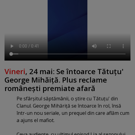
Vineri
, 24 mai: Se întoarce Tătuţu'
George Mihăiţă. Plus reclame
româneşti premiate afară
Pe sfârşitul săptămânii, o ştire cu Tătuţu' din
Clanul. George Mihăriţă se întoarce în rol, însă
într-un nou seriale, un prequel din care aflăm cum
a ajuns el mafiot.
Ceva audienţe, cu ultimul episod Lia al sezonului