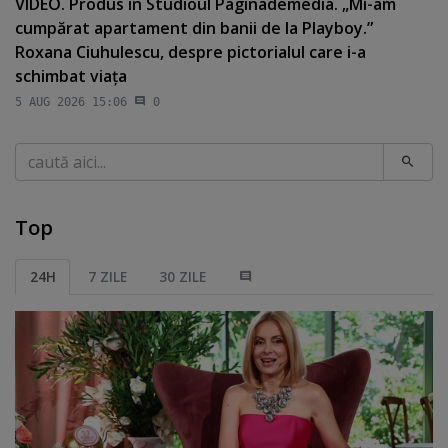
VIDEO. Produs în Studioul Paginademedia. „Mi-am
cumpărat apartament din banii de la Playboy.”
Roxana Ciuhulescu, despre pictorialul care i-a
schimbat viaţa
5 AUG 2026 15:06
0
Caută
Top
24H
7 ZILE
30 ZILE