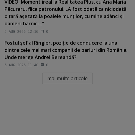
VIDEO. Moment ireal la Realitatea Plus, cu Ana Maria
Păcuraru, fiica patronului. „A fost odată ca niciodată
o ţară aşezată la poalele munţilor, cu mine adânci şi
oameni harnici...”
5 AUG 2026 12:16
0
Fostul şef al Ringier, poziţie de conducere la una
dintre cele mai mari companii de pariuri din România.
Unde merge Andrei Bereandă?
5 AUG 2026 11:40
0
mai multe articole