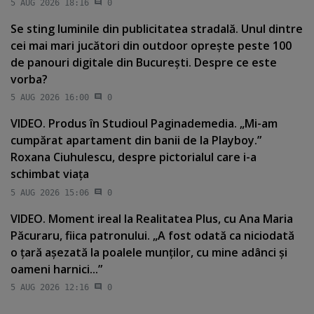
5 AUG 2026 18:16
0
Se sting luminile din publicitatea stradală. Unul dintre
cei mai mari jucători din outdoor opreşte peste 100
de panouri digitale din Bucureşti. Despre ce este
vorba?
5 AUG 2026 16:00
0
VIDEO. Produs în Studioul Paginademedia. „Mi-am
cumpărat apartament din banii de la Playboy.”
Roxana Ciuhulescu, despre pictorialul care i-a
schimbat viaţa
5 AUG 2026 15:06
0
VIDEO. Moment ireal la Realitatea Plus, cu Ana Maria
Păcuraru, fiica patronului. „A fost odată ca niciodată
o ţară aşezată la poalele munţilor, cu mine adânci şi
oameni harnici...”
5 AUG 2026 12:16
0