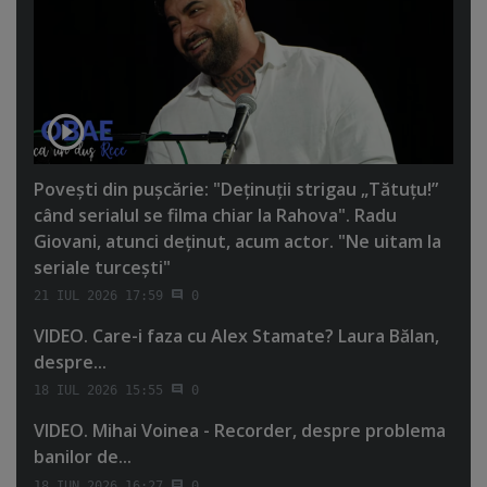
Poveşti din puşcărie: "Deţinuţii strigau „Tătuţu!”
când serialul se filma chiar la Rahova". Radu
Giovani, atunci deţinut, acum actor. "Ne uitam la
seriale turceşti"
21 IUL 2026 17:59
0
VIDEO. Care-i faza cu Alex Stamate? Laura Bălan,
despre...
18 IUL 2026 15:55
0
VIDEO. Mihai Voinea - Recorder, despre problema
banilor de...
18 IUN 2026 16:27
0