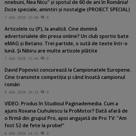
nnebuni, Nea Nicu" şi spotul de 60 de ani în România!
Doze speciale, amintiri şi nostalgie (PROIECT SPECIAL)
7 AUG 2026 12:06
0
Articolele cu (P), la analiză. Cine domină
advertorialele din presa online? Un club sportiv bate
eMAG şi Betano. Trei partide, o sută de texte într-o
lună. Şi Nibiru are multe articole plătite
7 AUG 2026 11:44
0
David Popovici concurează la Campionatele Europene.
Cine transmite competiţia şi când înoată campionul
român
6 AUG 2026 16:31
0
VIDEO. Produs în Studioul Paginademedia. Cum a
ajuns Roxana Ciuhulescu la ProMotor? Dată afară de
o firmă din grupul Pro, apoi angajată de Pro TV: "Am
fost 52 de fete la probe!"
6 AUG 2026 14:21
0