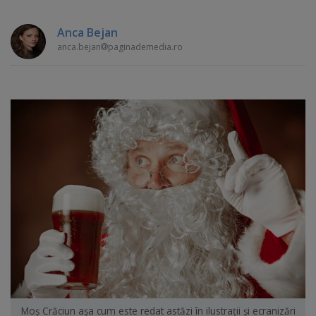
Anca Bejan
anca.bejan
paginademedia.ro
Moş Crăciun aşa cum este redat astăzi în ilustraţii şi ecranizări