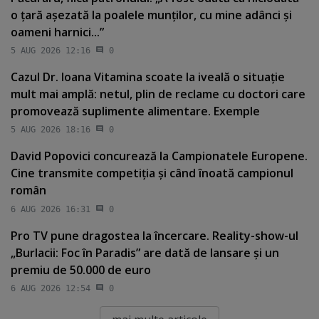
o ţară aşezată la poalele munţilor, cu mine adânci şi
oameni harnici...”
5 AUG 2026 12:16
0
Cazul Dr. Ioana Vitamina scoate la iveală o situaţie
mult mai amplă: netul, plin de reclame cu doctori care
promovează suplimente alimentare. Exemple
5 AUG 2026 18:16
0
David Popovici concurează la Campionatele Europene.
Cine transmite competiţia şi când înoată campionul
român
6 AUG 2026 16:31
0
Pro TV pune dragostea la încercare. Reality-show-ul
„Burlacii: Foc în Paradis” are dată de lansare şi un
premiu de 50.000 de euro
6 AUG 2026 12:54
0