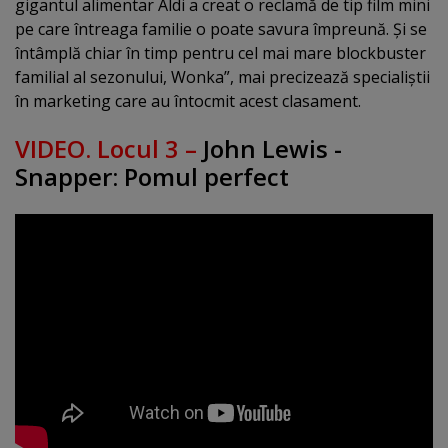
gigantul alimentar Aldi a creat o reclamă de tip film mini
pe care întreaga familie o poate savura împreună. Şi se
întâmplă chiar în timp pentru cel mai mare blockbuster
familial al sezonului, Wonka”, mai precizează specialiştii
în marketing care au întocmit acest clasament.
VIDEO. Locul 3 –
John Lewis -
Snapper: Pomul perfect