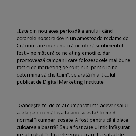
„Este din nou acea perioadă a anului, când
ecranele noastre devin un amestec de reclame de
Crăciun care nu numai că ne oferă sentimentul
festiv pe măsură ce ne ating emoţiile, dar
promovează campanii care folosesc cele mai bune
tactici de marketing de conţinut, pentru a ne
determina să cheltuim”, se arată în articolul
publicat de Digital Marketing Institute.
„Gândeşte-te, de ce ai cumpărat într-adevăr şalul
acela pentru mătuşa ta anul acesta? În mod
normal îi cumperi şosete. A fost pentru că îi place
culoarea albastră? Sau a fost căţelul mic înfăşurat
în şal, culcat în braţele eroului care l-a salvat de