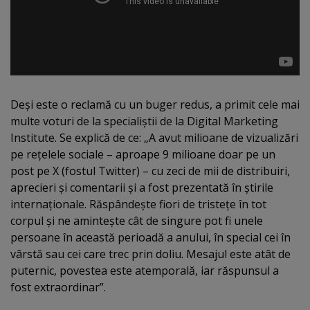
Deşi este o reclamă cu un buger redus, a primit cele mai
multe voturi de la specialiştii de la Digital Marketing
Institute. Se explică de ce: „A avut milioane de vizualizări
pe reţelele sociale – aproape 9 milioane doar pe un
post pe X (fostul Twitter) – cu zeci de mii de distribuiri,
aprecieri şi comentarii şi a fost prezentată în ştirile
internaţionale. Răspândeşte fiori de tristeţe în tot
corpul şi ne aminteşte cât de singure pot fi unele
persoane în această perioadă a anului, în special cei în
vârstă sau cei care trec prin doliu. Mesajul este atât de
puternic, povestea este atemporală, iar răspunsul a
fost extraordinar”.