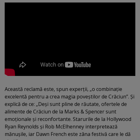
Această reclamă este, spun experţii, „o combinaţie
excelentă pentru a crea magia poveştilor de Crăciun”. Şi
explică de ce: „Deşi sunt pline de răutate, ofertele de
alimente de Crăciun de la Marks & Spencer sunt
emoţionale şi reconfortante. Starurile de la Hollywood
Ryan Reynolds şi Rob McElhenney interpretează
mănuşile, iar Dawn French este zâna festivă care le dă