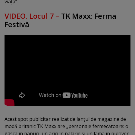
viaţă”.
VIDEO. Locul 7 –
TK Maxx: Ferma
Festivă
Acest spot publicitar realizat de lanţul de magazine de
modă britanic TK Maxx are „personaje fermecătoare: o
gâscă în papuci, un arici în pălărie şi un lama în pulover.