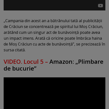
„Campania din acest an a bătrânului tată al publicităţii
de Crăciun se concentrează pe spiritul lui Moş Crăciun,
arătând cum un singur act de bunăvoinţă poate avea
un impact imens. Arată că oricine poate îmbrăca haina
de Moş Crăciun cu acte de bunăvoinţă”, se precizează în
sursa citată.
VIDEO. Locul 5 –
Amazon: „Plimbare
de bucurie”