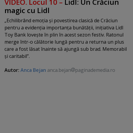
VIDEO. Locul 10 –
Lidl: Un Crăciun
magic cu Lidl
„Echilibrând emoţia şi povestirea clasică de Crăciun
pentru a evidenţia importanţa bunătăţii, iniţiativa Lidl
Toy Bank loveşte în plin în acest sezon festiv. Ratonul
merge într-o călătorie lungă pentru a returna un plus
care a fost lăsat înainte să ajungă sub brad. Memorabil
şi caritabil”.
Autor:
Anca Bejan
anca.bejan
paginademedia.ro