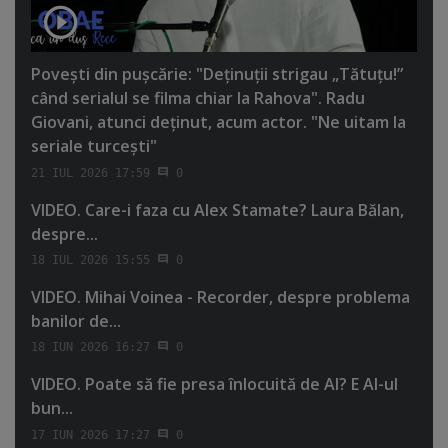
Poveşti din puşcărie: "Deţinuţii strigau „Tătuţu!”
când serialul se filma chiar la Rahova". Radu
Giovani, atunci deţinut, acum actor. "Ne uitam la
seriale turceşti"
21 IUL 2026 17:59
0
VIDEO. Care-i faza cu Alex Stamate? Laura Bălan,
despre...
18 IUL 2026 15:55
0
VIDEO. Mihai Voinea - Recorder, despre problema
banilor de...
18 IUN 2026 16:27
0
VIDEO. Poate să fie presa înlocuită de AI? E AI-ul
bun...
17 IUN 2026 17:27
0