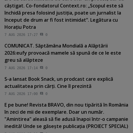
câştigat. Co-fondatorul Context.ro: „Scopul este să
închidă presa folosind justiţia, poate un jurnalist la
început de drum ar fi fost intimidat”. Legătura cu
Horaţiu Potra
7 AUG 2026 17:27
0
COMUNICAT. Săptămâna Mondială a Alăptării
2026:eufy provoacă mamele să spună de ce le este
greu să alăpteze
7 AUG 2026 17:14
0
S-a lansat Book Snack, un prodcast care explică
actualitatea prin cărţi. Cine îl prezintă
7 AUG 2026 17:00
0
E pe bune! Revista BRAVO, din nou tipărită în România
în zeci de mii de exemplare. Doar un număr.
"Amintirea" aleasă să fie adusă înapoi într-o campanie
inedită! Unde se găseşte publicaţia (PROIECT SPECIAL)