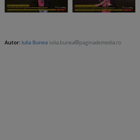
Autor:
Iulia Bunea
iulia.bunea
paginademedia.ro