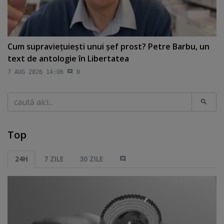
Cum supravieţuieşti unui şef prost? Petre Barbu, un
text de antologie în Libertatea
7 AUG 2026 14:06
0
Caută
Top
24H
7 ZILE
30 ZILE