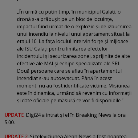
„În urmă cu puţin timp, în municipiul Galaţi, o
dronă s-a prăbuşit pe un bloc de locuinţe,
impactul fiind urmat de o explozie şi de izbucnirea
unui incendiu la nivelul unui apartament situat la
etajul 10. La faţa locului intervin forţe şi mijloace
ale ISU Galaţi pentru limitarea efectelor
incidentului şi securizarea zonei, sprijinite de alte
efective ale MAI şi echipe specializate ale SRI.
Două persoane care se aflau în apartamentul
incendiat s-au autoevacuat. Până în acest
moment, nu au fost identificate victime. Misiunea
este în dinamica, urmând să revenim cu informaţii
şi date oficiale pe măsură ce vor fi disponibile.”
UPDATE
. Digi24 a intrat şi el în Breaking News la ora
5.00.
UPDATE 2
. Şi televiziunea Aleph News a fost noaptea