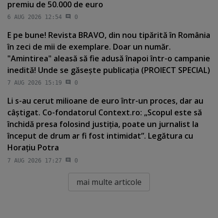
premiu de 50.000 de euro
6 AUG 2026 12:54
0
E pe bune! Revista BRAVO, din nou tipărită în România
în zeci de mii de exemplare. Doar un număr.
"Amintirea" aleasă să fie adusă înapoi într-o campanie
inedită! Unde se găseşte publicaţia (PROIECT SPECIAL)
7 AUG 2026 15:19
0
Li s-au cerut milioane de euro într-un proces, dar au
câştigat. Co-fondatorul Context.ro: „Scopul este să
închidă presa folosind justiţia, poate un jurnalist la
început de drum ar fi fost intimidat”. Legătura cu
Horaţiu Potra
7 AUG 2026 17:27
0
mai multe articole