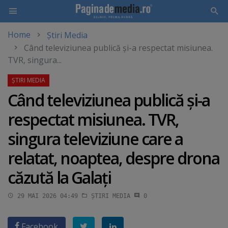
Home
Știri Media
Skip
Când televiziunea publică şi-a respectat misiunea.
to
TVR, singura...
main
content
Când televiziunea publică şi-a
respectat misiunea. TVR,
singura televiziune care a
relatat, noaptea, despre drona
căzută la Galaţi
29 MAI 2026 04:49
ȘTIRI MEDIA
0
Facebook