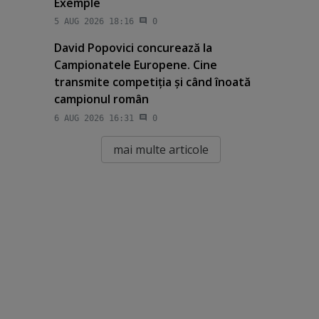
Exemple
5 AUG 2026 18:16
0
David Popovici concurează la
Campionatele Europene. Cine
transmite competiţia şi când înoată
campionul român
6 AUG 2026 16:31
0
mai multe articole