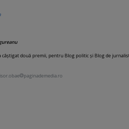
n
gureanu
 câştigat două premii, pentru Blog politic şi Blog de jurnalist
isor.obae
paginademedia.ro