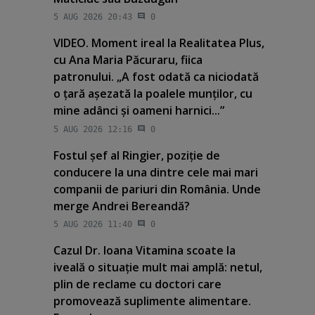
5 AUG 2026 20:43
0
VIDEO. Moment ireal la Realitatea Plus,
cu Ana Maria Păcuraru, fiica
patronului. „A fost odată ca niciodată
o ţară aşezată la poalele munţilor, cu
mine adânci şi oameni harnici...”
5 AUG 2026 12:16
0
Fostul şef al Ringier, poziţie de
conducere la una dintre cele mai mari
companii de pariuri din România. Unde
merge Andrei Bereandă?
5 AUG 2026 11:40
0
Cazul Dr. Ioana Vitamina scoate la
iveală o situaţie mult mai amplă: netul,
plin de reclame cu doctori care
promovează suplimente alimentare.