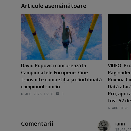
Articole asemănătoare
David Popovici concurează la
VIDEO. Pro
Campionatele Europene. Cine
Paginadem
transmite competiţia şi când înoată
Roxana Ci
campionul român
Dată afară
Pro, apoi 
6 AUG 2026 16:31
0
fost 52 de
6 AUG 2026 
Comentarii
iann
15.03.2