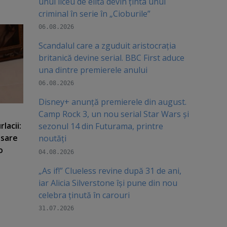
unui liceu de elită devin ținta unui
criminal în serie în „Cioburile”
06.08.2026
Scandalul care a zguduit aristocrația
britanică devine serial. BBC First aduce
una dintre premierele anului
06.08.2026
Disney+ anunță premierele din august.
Camp Rock 3, un nou serial Star Wars și
lacii:
sezonul 14 din Futurama, printre
nsare
noutăți
o
04.08.2026
„As if!” Clueless revine după 31 de ani,
iar Alicia Silverstone își pune din nou
celebra ținută în carouri
31.07.2026