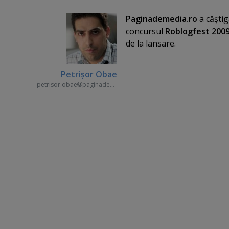
Paginademedia.ro
a căştig
concursul
Roblogfest 200
de la lansare.
Petrişor Obae
petrisor.obae
paginademedia.ro