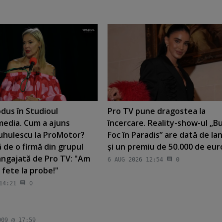
dus în Studioul
Pro TV pune dragostea la
edia. Cum a ajuns
încercare. Reality-show-ul „Bur
uhulescu la ProMotor?
Foc în Paradis” are dată de la
 de o firmă din grupul
şi un premiu de 50.000 de eur
angajată de Pro TV: "Am
6 AUG 2026 12:54
0
 fete la probe!"
14:21
0
009 @ 17:59