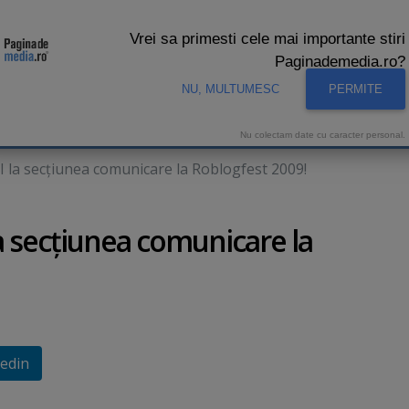
Vrei sa primesti cele mai importante stiri
Paginademedia.ro?
NU, MULTUMESC
PERMITE
CNA
INTERVIURI VIDEO
STUDIO VIDEO
AUDIENTE 
Nu colectam date cu caracter personal.
I la secţiunea comunicare la Roblogfest 2009!
a secţiunea comunicare la
edin