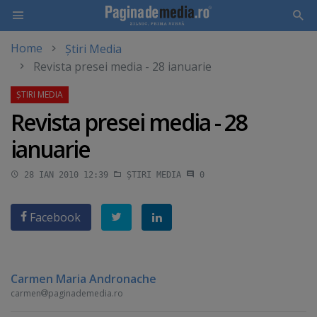
Home
Știri Media
Skip
Revista presei media - 28 ianuarie
to
main
content
Revista presei media - 28
ianuarie
28 IAN 2010 12:39
ȘTIRI MEDIA
0
Facebook
Carmen Maria Andronache
carmen
paginademedia.ro