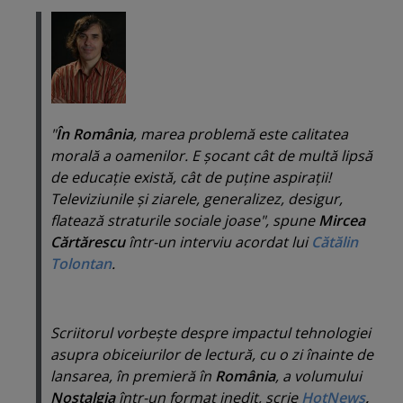
"
În România
, marea problemă este calitatea
morală a oamenilor. E şocant cât de multă lipsă
de educaţie există, cât de puţine aspiraţii!
Televiziunile şi ziarele, generalizez, desigur,
flatează straturile sociale joase
", spune
Mircea
Cărtărescu
într-un interviu acordat lui
Cătălin
Tolontan
.
Scriitorul vorbeşte despre impactul tehnologiei
asupra obiceiurilor de lectură, cu o zi înainte de
lansarea, în premieră în
România
, a volumului
Nostalgia
într-un format inedit, scrie
HotNews
,