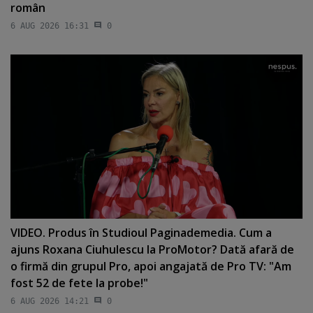
român
6 AUG 2026 16:31
0
VIDEO. Produs în Studioul Paginademedia. Cum a
ajuns Roxana Ciuhulescu la ProMotor? Dată afară de
o firmă din grupul Pro, apoi angajată de Pro TV: "Am
fost 52 de fete la probe!"
6 AUG 2026 14:21
0