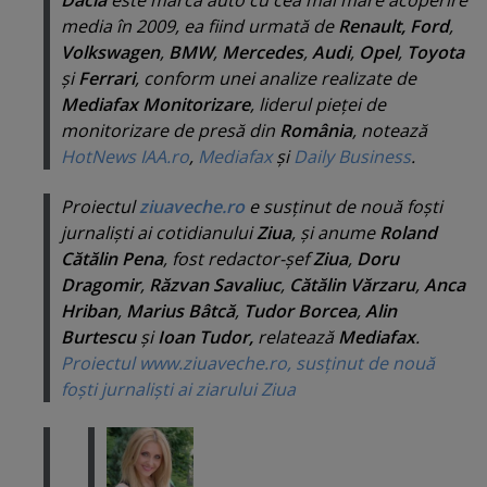
Dacia
este marca auto cu cea mai mare acoperire
media în 2009, ea fiind urmată de
Renault,
Ford
,
Volkswagen
,
BMW
,
Mercedes
,
Audi
,
Opel
,
Toyota
şi
Ferrari
, conform unei analize realizate de
Mediafax Monitorizare
, liderul pieţei de
monitorizare de presă din
România
, notează
HotNews
IAA.ro
,
Mediafax
şi
Daily Business
.
Proiectul
ziuaveche.ro
e susţinut de nouă foşti
jurnalişti ai cotidianului
Ziua
, şi anume
Roland
Cătălin Pena
, fost redactor-şef
Ziua
,
Doru
Dragomir
,
Răzvan Savaliuc
,
Cătălin Vărzaru
,
Anca
Hriban
,
Marius Bâtcă
,
Tudor Borcea
,
Alin
Burtescu
şi
Ioan Tudor,
relatează
Mediafax
.
Proiectul www.ziuaveche.ro, susţinut de nouă
foşti jurnalişti ai ziarului Ziua