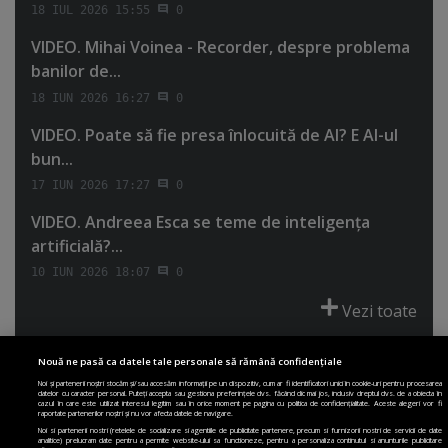
18 IUL 2026 15:55
0
VIDEO. Mihai Voinea - Recorder, despre problema
banilor de...
18 IUN 2026 16:27
0
VIDEO. Poate să fie presa înlocuită de AI? E AI-ul
bun...
17 IUN 2026 17:27
0
VIDEO. Andreea Esca se teme de inteligenţa
artificială?...
10 IUN 2026 18:07
0
Vezi toate
Nouă ne pasă ca datele tale personale să rămână confidențiale
Noi și partenerii noștri stocăm și/sau accesăm informații pe un dispozitiv, cum ar fi identificatori unici în cookie-uri pentru procesarea
datelor cu caracter personal. Puteți accepta sau gestiona preferințele dvs. făcând clic mai jos, inclusiv dreptul dvs. de a obiecta în
cazul în care este utilizat interesul legitim sau în orice moment pe pagina cu politica de confidențialitate. Aceste alegeri vor fi
PRIMA PAGINĂ
POLITICA DE COLECTARE ACORD COOKIE
raportate partenerilor noștri și nu vor afecta datele de navigare.
POLITICA DE CONFIDENȚIALITATE
DESPRE SITE
ECHIPA
Noi si partenerii nostri (retelele de socializare si agentiile de publicitate partenere, precum si furnizorii nostri de servicii de date
analitice) prelucram date pentru a permite website-ului sa functioneze, pentru a personaliza continutul si anunturile publicitare