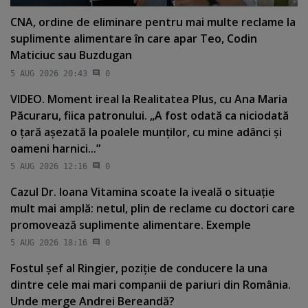
CNA, ordine de eliminare pentru mai multe reclame la
suplimente alimentare în care apar Teo, Codin
Maticiuc sau Buzdugan
5 AUG 2026 20:43
0
VIDEO. Moment ireal la Realitatea Plus, cu Ana Maria
Păcuraru, fiica patronului. „A fost odată ca niciodată
o ţară aşezată la poalele munţilor, cu mine adânci şi
oameni harnici...”
5 AUG 2026 12:16
0
Cazul Dr. Ioana Vitamina scoate la iveală o situaţie
mult mai amplă: netul, plin de reclame cu doctori care
promovează suplimente alimentare. Exemple
5 AUG 2026 18:16
0
Fostul şef al Ringier, poziţie de conducere la una
dintre cele mai mari companii de pariuri din România.
Unde merge Andrei Bereandă?