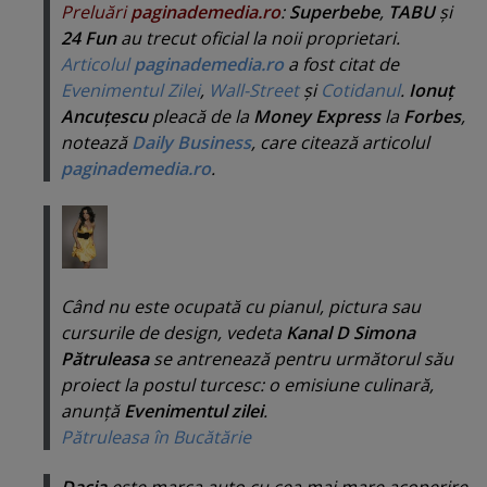
Preluări
paginademedia.ro
:
Superbebe
,
TABU
şi
24 Fun
au trecut oficial la noii proprietari.
Articolul
paginademedia.ro
a fost citat de
Evenimentul Zilei
,
Wall-Street
şi
Cotidanul
.
Ionuţ
Ancuţescu
pleacă de la
Money Express
la
Forbes
,
notează
Daily Business
, care citează articolul
paginademedia.ro
.
Când nu este ocupată cu pianul, pictura sau
cursurile de design, vedeta
Kanal D Simona
Pătruleasa
se antrenează pentru următorul său
proiect la postul turcesc: o emisiune culinară,
anunţă
Evenimentul zilei
.
Pătruleasa în Bucătărie