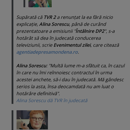
Supărată că
TVR 2
a renunţat la ea fără nicio
explicaţie,
Alina Sorescu
, până de curând
prezentatoare a emisiunii "
Întâlnire DP2
", s-a
hotărât să dea în judecată conducerea
televiziunii, scrie
Evenimentul zilei
, care citează
agentiadepresamondena.ro
.
Alina Sorescu
: "Multă lume m-a sfătuit ca, în cazul
în care nu îmi reînnoiesc contractul în urma
acestei anchete, să-i dau în judecată. Mă gândesc
serios la asta, însa deocamdată nu am luat o
hotărâre definitivă".
Alina Sorescu dă TVR în judecată