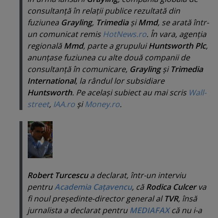
consultanţă în relaţii publice rezultată din
fuziunea
Grayling
,
Trimedia
şi
Mmd
, se arată într-
un comunicat remis
HotNews.ro
. În vara, agenţia
regională
Mmd
, parte a grupului
Huntsworth Plc
,
anunţase fuziunea cu alte două companii de
consultanţă în comunicare,
Grayling
şi
Trimedia
International
, la rândul lor subsidiare
Huntsworth
. Pe acelaşi subiect au mai scris
Wall-
street
,
IAA.ro
şi
Money.ro
.
Robert Turcescu
a declarat, într-un interviu
pentru
Academia Caţavencu
, că
Rodica Culcer
va
fi noul preşedinte-director general al
TVR
, însă
jurnalista a declarat pentru
MEDIAFAX
că nu i-a