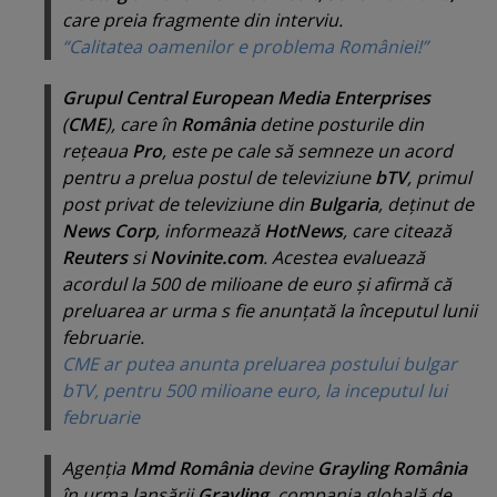
care preia fragmente din interviu.
“Calitatea oamenilor e problema României!”
Grupul Central European Media Enterprises
(
CME
), care în
România
detine posturile din
reţeaua
Pro
, este pe cale să semneze un acord
pentru a prelua postul de televiziune
bTV
, primul
post privat de televiziune din
Bulgaria
, deţinut de
News Corp
, informează
HotNews
, care citează
Reuters
si
Novinite.com
. Acestea evaluează
acordul la 500 de milioane de euro şi afirmă că
preluarea ar urma s fie anunţată la începutul lunii
februarie.
CME ar putea anunta preluarea postului bulgar
bTV, pentru 500 milioane euro, la inceputul lui
februarie
Agenţia
Mmd România
devine
Grayling România
în urma lansării
Grayling
, compania globală de