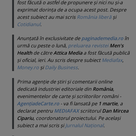
fost făcută o astfel de propunere şi nici nu şi-a
exprimat dorinţa de a ocupa acest post. Despre
acest subiect au mai scris
România liberă
şi
Cotidianul
.
Anunţată în exclusivitate de
paginademedia.ro
în
urmă cu peste o lună,
preluarea revistei
Men's
Health
de către
Attica Media
a fost făcută publică
şi oficial, ieri. Au scris despre subiect
Mediafax
,
Money.ro
şi
Daily Business
.
Prima agenţie de ştiri şi comentarii online
dedicată industriei editoriale din
România
,
evenimentelor de carte şi scriitorilor români -
AgenţiadeCarte.ro
- va fi lansată pe
1 martie
, a
declarat pentru
MEDIAFAX
scriitorul
Dan Mircea
Cipariu
, coordonatorul proiectului. Pe acelaşi
subiect a mai scris şi
Jurnalul Naţional
.