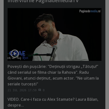
Interviurile PaginademediaTV
Poveşti din puşcărie: "Deţinuţii strigau „Tătuţu!”
când serialul se filma chiar la Rahova". Radu
Giovani, atunci deţinut, acum actor. "Ne uitam la
seriale turceşti"
21 IUL 2026 17:59
0
VIDEO. Care-i faza cu Alex Stamate? Laura Bălan,
despre...