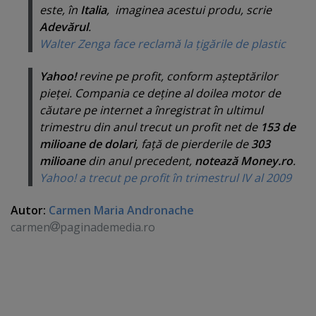
este, în
Italia
, imaginea acestui produ, scrie
Adevărul
.
Walter Zenga face reclamă la ţigările de plastic
Yahoo!
revine pe profit, conform aşteptărilor
pieţei. Compania ce deţine al doilea motor de
căutare pe internet a înregistrat în ultimul
trimestru din anul trecut un profit net de
153 de
milioane de dolari
, faţă de pierderile de
303
milioane
din anul precedent,
notează Money.ro
.
Yahoo! a trecut pe profit în trimestrul IV al 2009
Autor:
Carmen Maria Andronache
carmen
paginademedia.ro