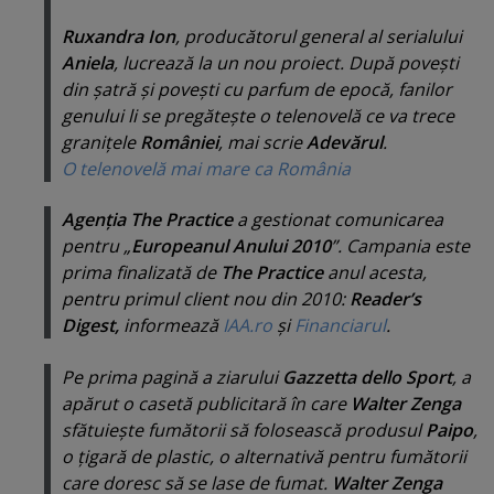
Ruxandra Ion
, producătorul general al serialului
Aniela
, lucrează la un nou proiect. După poveşti
din şatră şi poveşti cu parfum de epocă, fanilor
genului li se pregăteşte o telenovelă ce va trece
graniţele
României
, mai scrie
Adevărul
.
O telenovelă mai mare ca România
Agenţia The Practice
a gestionat comunicarea
pentru „
Europeanul Anului 2010
”. Campania este
prima finalizată de
The Practice
anul acesta,
pentru primul client nou din 2010:
Reader’s
Digest,
informează
IAA.ro
şi
Financiarul
.
Pe prima pagină a ziarului
Gazzetta dello Sport
, a
apărut o casetă publicitară în care
Walter Zenga
sfătuieşte fumătorii să folosească produsul
Paipo
,
o ţigară de plastic, o alternativă pentru fumătorii
care doresc să se lase de fumat.
Walter Zenga