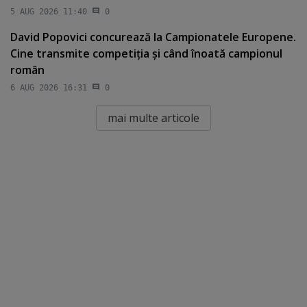
5 AUG 2026 11:40
0
David Popovici concurează la Campionatele Europene.
Cine transmite competiţia şi când înoată campionul
român
6 AUG 2026 16:31
0
mai multe articole