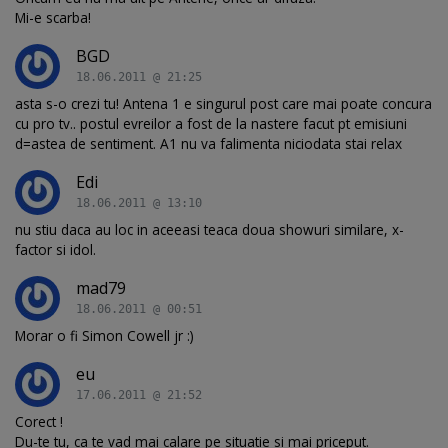
Mi-e scarba!
BGD
18.06.2011 @ 21:25
asta s-o crezi tu! Antena 1 e singurul post care mai poate concura
cu pro tv.. postul evreilor a fost de la nastere facut pt emisiuni
d=astea de sentiment. A1 nu va falimenta niciodata stai relax
Edi
18.06.2011 @ 13:10
nu stiu daca au loc in aceeasi teaca doua showuri similare, x-
factor si idol.
mad79
18.06.2011 @ 00:51
Morar o fi Simon Cowell jr :)
eu
17.06.2011 @ 21:52
Corect !
Du-te tu, ca te vad mai calare pe situatie si mai priceput.