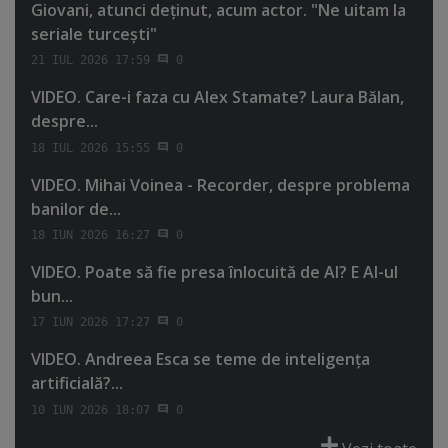
Giovani, atunci deţinut, acum actor. "Ne uitam la
seriale turceşti"
21 IUL 2026 17:59
0
VIDEO. Care-i faza cu Alex Stamate? Laura Bălan,
despre...
18 IUL 2026 15:55
0
VIDEO. Mihai Voinea - Recorder, despre problema
banilor de...
18 IUN 2026 16:27
0
VIDEO. Poate să fie presa înlocuită de AI? E AI-ul
bun...
17 IUN 2026 17:27
0
VIDEO. Andreea Esca se teme de inteligenţa
artificială?...
10 IUN 2026 18:07
0