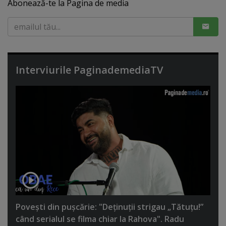
Abonează-te la Pagina de media
Interviurile PaginademediaTV
Poveşti din puşcărie: "Deţinuţii strigau „Tătuţu!”
când serialul se filma chiar la Rahova". Radu