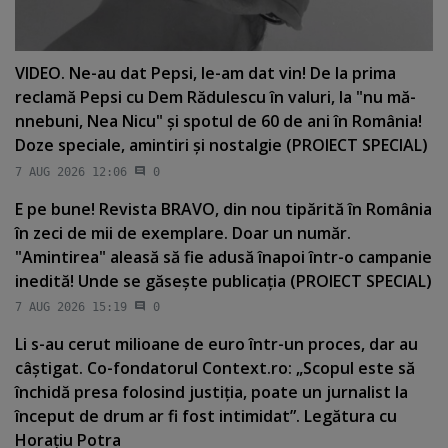
VIDEO. Ne-au dat Pepsi, le-am dat vin! De la prima
reclamă Pepsi cu Dem Rădulescu în valuri, la "nu mă-
nnebuni, Nea Nicu" şi spotul de 60 de ani în România!
Doze speciale, amintiri şi nostalgie (PROIECT SPECIAL)
7 AUG 2026 12:06
0
E pe bune! Revista BRAVO, din nou tipărită în România
în zeci de mii de exemplare. Doar un număr.
"Amintirea" aleasă să fie adusă înapoi într-o campanie
inedită! Unde se găseşte publicaţia (PROIECT SPECIAL)
7 AUG 2026 15:19
0
Li s-au cerut milioane de euro într-un proces, dar au
câştigat. Co-fondatorul Context.ro: „Scopul este să
închidă presa folosind justiţia, poate un jurnalist la
început de drum ar fi fost intimidat”. Legătura cu
Horaţiu Potra