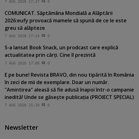
7 AUG 2026 17:27
0
COMUNICAT. Săptămâna Mondială a Alăptării
2026:eufy provoacă mamele să spună de ce le este
greu să alăpteze
7 AUG 2026 17:14
0
S-a lansat Book Snack, un prodcast care explică
actualitatea prin cărţi. Cine îl prezintă
7 AUG 2026 17:00
0
E pe bune! Revista BRAVO, din nou tipărită în România
în zeci de mii de exemplare. Doar un număr.
"Amintirea" aleasă să fie adusă înapoi într-o campanie
inedită! Unde se găseşte publicaţia (PROIECT SPECIAL)
7 AUG 2026 15:19
0
Newsletter