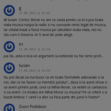
g
17.06.2011 @ 15:45
@ lucian: Corect, Morar nu are ce cauta pentru ca el a pus toata
viata muzica naspa la radio si nu cunoaste nimic legat de muzica,
iar celalat baiat a facut muzica pe calculator toata viata, nici nu
stiu cum il cheama. Ar fi avut de unde alege.
tri
17.06.2011 @ 15:34
pai da...asta e inca un argument ca Antenele nu fac nimic profi...
lucian
17.06.2011 @ 14:59
Nu pot decat sa ma bucur ca vin toate formatele adevarate si la
noi, dar ce ne facem cu membrii juriului?....daca si la acest show o
sa avem printre jurati, unul ca Mihai Morar, sa vedeti ce cantaciosi
o sa avem. Ce treaba are Mihai Morar cu muzica? Pe ce criterii s-a
bazat Antena 1 cand l-a ales sa faca parte din juriul X-Factor?
Zoon Politikon