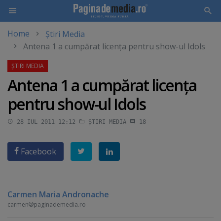
Home
Știri Media
Skip
Antena 1 a cumpărat licenţa pentru show-ul Idols
to
main
content
Antena 1 a cumpărat licenţa
pentru show-ul Idols
28 IUL 2011 12:12
ȘTIRI MEDIA
18
Facebook
Carmen Maria Andronache
carmen
paginademedia.ro