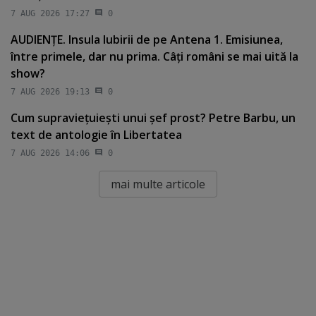
7 AUG 2026 17:27
0
AUDIENŢE. Insula Iubirii de pe Antena 1. Emisiunea,
între primele, dar nu prima. Câţi români se mai uită la
show?
7 AUG 2026 19:13
0
Cum supravieţuieşti unui şef prost? Petre Barbu, un
text de antologie în Libertatea
7 AUG 2026 14:06
0
mai multe articole