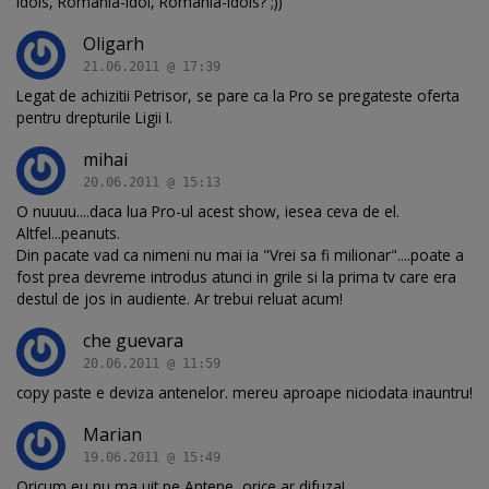
Idols, Romania-Idol, Romania-Idols? ;))
Oligarh
21.06.2011 @ 17:39
Legat de achizitii Petrisor, se pare ca la Pro se pregateste oferta
pentru drepturile Ligii I.
mihai
20.06.2011 @ 15:13
O nuuuu....daca lua Pro-ul acest show, iesea ceva de el.
Altfel...peanuts.
Din pacate vad ca nimeni nu mai ia "Vrei sa fi milionar"....poate a
fost prea devreme introdus atunci in grile si la prima tv care era
destul de jos in audiente. Ar trebui reluat acum!
che guevara
20.06.2011 @ 11:59
copy paste e deviza antenelor. mereu aproape niciodata inauntru!
Marian
19.06.2011 @ 15:49
Oricum eu nu ma uit pe Antene, orice ar difuza!