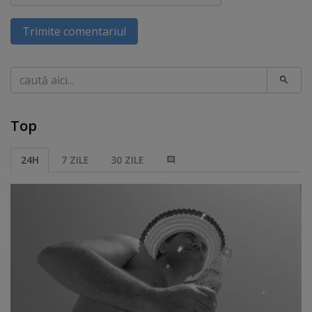
Trimite comentariul
Caută
Top
24H
7 ZILE
30 ZILE