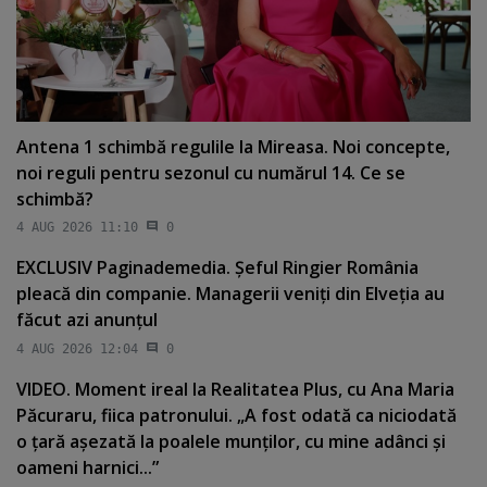
Antena 1 schimbă regulile la Mireasa. Noi concepte,
noi reguli pentru sezonul cu numărul 14. Ce se
schimbă?
4 AUG 2026 11:10
0
EXCLUSIV Paginademedia. Şeful Ringier România
pleacă din companie. Managerii veniţi din Elveţia au
făcut azi anunţul
4 AUG 2026 12:04
0
VIDEO. Moment ireal la Realitatea Plus, cu Ana Maria
Păcuraru, fiica patronului. „A fost odată ca niciodată
o ţară aşezată la poalele munţilor, cu mine adânci şi
oameni harnici...”