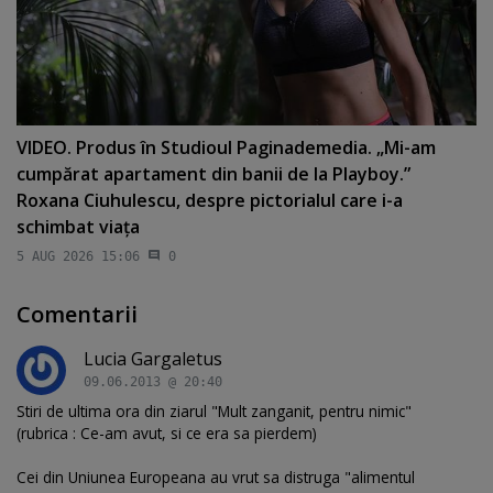
VIDEO. Produs în Studioul Paginademedia. „Mi-am
cumpărat apartament din banii de la Playboy.”
Roxana Ciuhulescu, despre pictorialul care i-a
schimbat viaţa
5 AUG 2026 15:06
0
Comentarii
Lucia Gargaletus
09.06.2013 @ 20:40
Stiri de ultima ora din ziarul "Mult zanganit, pentru nimic"
(rubrica : Ce-am avut, si ce era sa pierdem)
Cei din Uniunea Europeana au vrut sa distruga "alimentul