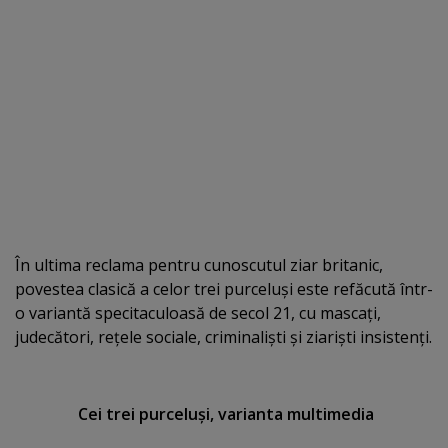
În ultima reclama pentru cunoscutul ziar britanic,
povestea clasică a celor trei purceluşi este refăcută într-
o variantă specitaculoasă de secol 21, cu mascaţi,
judecători, reţele sociale, criminalişti şi ziarişti insistenţi.
Cei trei purceluşi, varianta multimedia