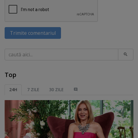
Trimite comentariul
Caută
Top
24H
7 ZILE
30 ZILE