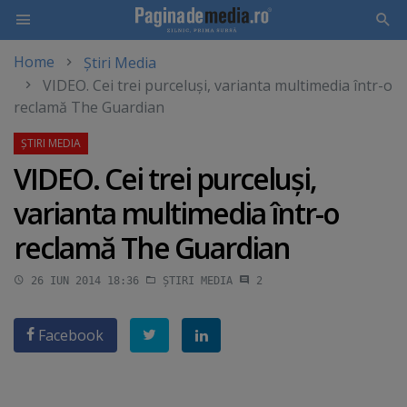
Home
Știri Media
Skip
VIDEO. Cei trei purceluşi, varianta multimedia într-o
to
reclamă The Guardian
main
content
VIDEO. Cei trei purceluşi,
varianta multimedia într-o
reclamă The Guardian
26 IUN 2014 18:36
ȘTIRI MEDIA
2
Facebook