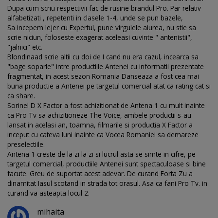
Dupa cum scriu respectivii fac de rusine brandul Pro. Par relativ
alfabetizati , repetenti in clasele 1-4, unde se pun bazele,
Sa incepem lejer cu Expertul, pune virgulele aiurea, nu stie sa
scrie niciun, foloseste exagerat aceleasi cuvinte " antenistii",
"jalnici" etc.
Blondinaad scrie altii cu doi de I cand nu era cazul, incearca sa
"bage soparle" intre productiile Antenei cu informatii prezentate
fragmentat, in acest sezon Romania Danseaza a fost cea mai
buna productie a Antenei pe targetul comercial atat ca rating cat si
ca share.
Sorinel D X Factor a fost achizitionat de Antena 1 cu mult inainte
ca Pro Tv sa achizitioneze The Voice, ambele productii s-au
lansat in acelasi an, toamna, filmarile si productia X Factor a
inceput cu cateva luni inainte ca Vocea Romaniei sa demareze
preselectiile.
Antena 1 creste de la zi la zi si lucrul asta se simte in cifre, pe
targetul comercial, productiile Antenei sunt spectaculoase si bine
facute. Greu de suportat acest adevar. De curand Forta Zu a
dinamitat Iasul scotand in strada tot orasul. Asa ca fani Pro Tv. in
curand va asteapta locul 2.
mihaita