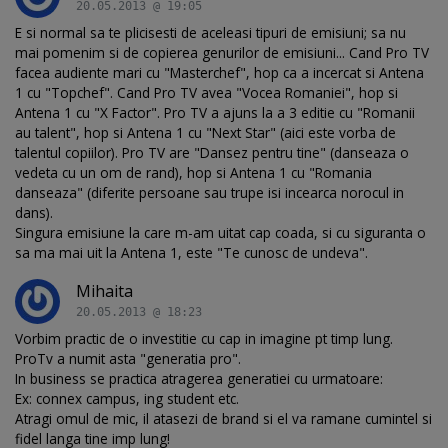
20.05.2013 @ 19:05
E si normal sa te plicisesti de aceleasi tipuri de emisiuni; sa nu
mai pomenim si de copierea genurilor de emisiuni... Cand Pro TV
facea audiente mari cu "Masterchef", hop ca a incercat si Antena
1 cu "Topchef". Cand Pro TV avea "Vocea Romaniei", hop si
Antena 1 cu "X Factor". Pro TV a ajuns la a 3 editie cu "Romanii
au talent", hop si Antena 1 cu "Next Star" (aici este vorba de
talentul copiilor). Pro TV are "Dansez pentru tine" (danseaza o
vedeta cu un om de rand), hop si Antena 1 cu "Romania
danseaza" (diferite persoane sau trupe isi incearca norocul in
dans).
Singura emisiune la care m-am uitat cap coada, si cu siguranta o
sa ma mai uit la Antena 1, este "Te cunosc de undeva".
Mihaita
20.05.2013 @ 18:23
Vorbim practic de o investitie cu cap in imagine pt timp lung.
ProTv a numit asta "generatia pro".
In business se practica atragerea generatiei cu urmatoare:
Ex: connex campus, ing student etc.
Atragi omul de mic, il atasezi de brand si el va ramane cumintel si
fidel langa tine imp lung!