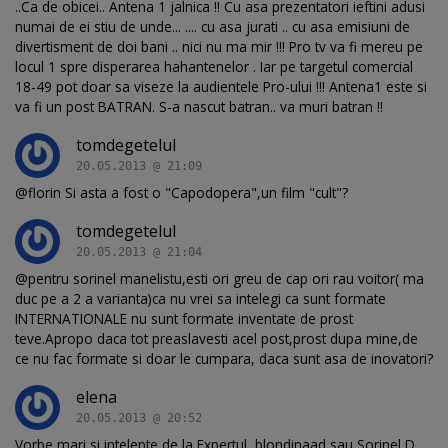
..Ca de obicei.. Antena 1 jalnica !! Cu asa prezentatori ieftini adusi
numai de ei stiu de unde... .... cu asa jurati .. cu asa emisiuni de
divertisment de doi bani .. nici nu ma mir !!! Pro tv va fi mereu pe
locul 1 spre disperarea hahantenelor . Iar pe targetul comercial
18-49 pot doar sa viseze la audientele Pro-ului !!! Antena1 este si
va fi un post BATRAN. S-a nascut batran.. va muri batran !!
tomdegetelul
20.05.2013 @ 21:09
@florin Si asta a fost o "Capodopera",un film "cult"?
tomdegetelul
20.05.2013 @ 21:04
@pentru sorinel manelistu,esti ori greu de cap ori rau voitor( ma
duc pe a 2 a varianta)ca nu vrei sa intelegi ca sunt formate
INTERNATIONALE nu sunt formate inventate de prost
teve.Apropo daca tot preaslavesti acel post,prost dupa mine,de
ce nu fac formate si doar le cumpara, daca sunt asa de inovatori?
elena
20.05.2013 @ 20:52
Vorbe mari si intelepte de la Expertul, blondinaad sau Sorinel D.