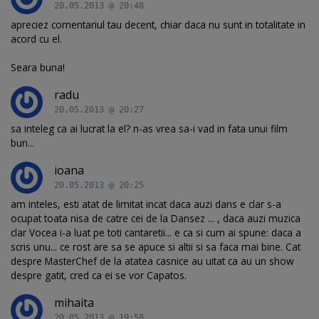
20.05.2013 @ 20:48
apreciez comentariul tau decent, chiar daca nu sunt in totalitate in
acord cu el.
Seara buna!
radu
20.05.2013 @ 20:27
sa inteleg ca ai lucrat la el? n-as vrea sa-i vad in fata unui film
bun...
ioana
20.05.2013 @ 20:25
am inteles, esti atat de limitat incat daca auzi dans e clar s-a
ocupat toata nisa de catre cei de la Dansez ... , daca auzi muzica
clar Vocea i-a luat pe toti cantaretii... e ca si cum ai spune: daca a
scris unu... ce rost are sa se apuce si altii si sa faca mai bine. Cat
despre MasterChef de la atatea casnice au uitat ca au un show
despre gatit, cred ca ei se vor Capatos.
mihaita
20.05.2013 @ 19:58