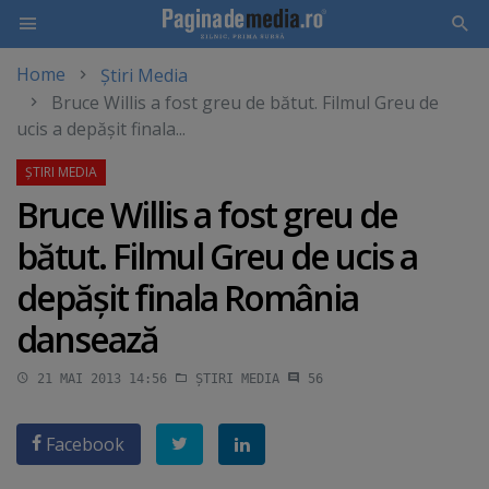
Home
Știri Media
Skip
Bruce Willis a fost greu de bătut. Filmul Greu de
to
ucis a depăşit finala...
main
content
Bruce Willis a fost greu de
bătut. Filmul Greu de ucis a
depăşit finala România
dansează
21 MAI 2013 14:56
ȘTIRI MEDIA
56
Facebook