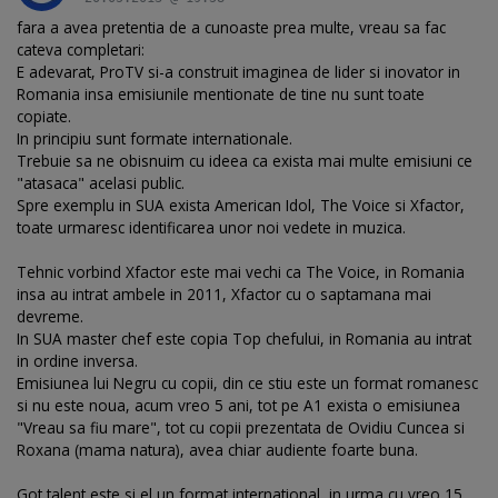
fara a avea pretentia de a cunoaste prea multe, vreau sa fac
cateva completari:
E adevarat, ProTV si-a construit imaginea de lider si inovator in
Romania insa emisiunile mentionate de tine nu sunt toate
copiate.
In principiu sunt formate internationale.
Trebuie sa ne obisnuim cu ideea ca exista mai multe emisiuni ce
"atasaca" acelasi public.
Spre exemplu in SUA exista American Idol, The Voice si Xfactor,
toate urmaresc identificarea unor noi vedete in muzica.
Tehnic vorbind Xfactor este mai vechi ca The Voice, in Romania
insa au intrat ambele in 2011, Xfactor cu o saptamana mai
devreme.
In SUA master chef este copia Top chefului, in Romania au intrat
in ordine inversa.
Emisiunea lui Negru cu copii, din ce stiu este un format romanesc
si nu este noua, acum vreo 5 ani, tot pe A1 exista o emisiunea
"Vreau sa fiu mare", tot cu copii prezentata de Ovidiu Cuncea si
Roxana (mama natura), avea chiar audiente foarte buna.
Got talent este si el un format international, in urma cu vreo 15