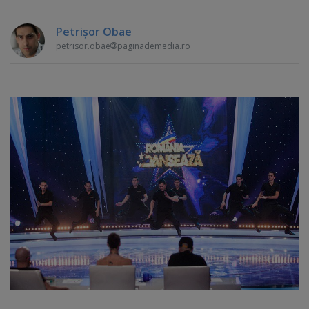
Petrişor Obae
petrisor.obae
paginademedia.ro