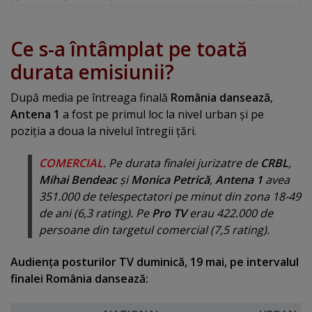
Ce s-a întâmplat pe toată
durata emisiunii?
După media pe întreaga finală
România dansează
,
Antena 1
a fost pe primul loc la nivel urban şi pe
poziţia a doua la nivelul întregii ţări.
COMERCIAL
. Pe durata finalei jurizatre de
CRBL
,
Mihai Bendeac
şi
Monica Petrică
,
Antena 1
avea
351.000 de telespectatori pe minut din zona 18-49
de ani (6,3 rating). Pe
Pro TV
erau 422.000 de
persoane din targetul comercial (7,5 rating).
Audienţa posturilor TV duminică, 19 mai, pe intervalul
finalei România dansează: