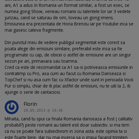
ani, A1 a adus in Romania un format similar, a fost un esec, se
numea gong Show, veneau romanii cu talentele lor iar 3 vedete
jurizau, cand se saturau de om, loveau un gong imens.
Emisiunea era prezentata de Horia Brenciu iar pe Youtube inca se
mai gasesc cateva fragmente.
Din punctul meu de vedere publigul segmentat este corect sa
poata alege din emisiuni similare, preferabil este insa sa fie
programate cu cap, de obicei o astfel de emisiune are un singur
sezon pe an, primavara sau toamna.
Cred ca este de recomandat ca A1 sa-si potriveasca emisiunile in
contratimp cu Pro, asa cum au facut cu Romania Danseaza si
TopChef si nu asa cum fac cu Xfactor unde sunt in perioada Vocii.
Pur si simplu, chiar de iti plac astfel de emisiuni, nu te uiti la 2, iti
ajunge o serie de cantaciosi.
Florin
20.05.2013 @ 19:36
Mihaita, cand tu spui ca finala Romania danseaza a fost ( calitativ
probabil?) peste romanii au talent esti doar subiectiv. si ma tem
ca nu se poate fara subiectivism in zona asta. este opinia ta si
este foarte bine, dar nu mai incerca sa o impui facand trimiteri