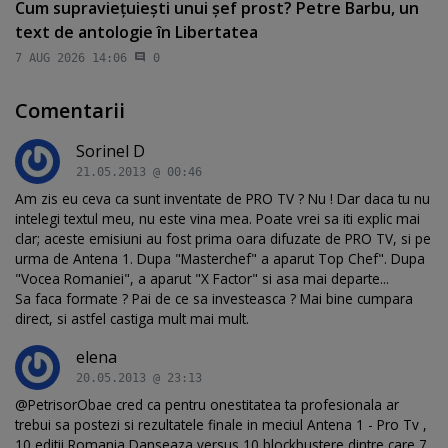
Cum supravieţuieşti unui şef prost? Petre Barbu, un
text de antologie în Libertatea
7 AUG 2026 14:06
0
Comentarii
Sorinel D
21.05.2013 @ 00:46
Am zis eu ceva ca sunt inventate de PRO TV ? Nu ! Dar daca tu nu
intelegi textul meu, nu este vina mea. Poate vrei sa iti explic mai
clar; aceste emisiuni au fost prima oara difuzate de PRO TV, si pe
urma de Antena 1. Dupa "Masterchef" a aparut Top Chef". Dupa
"Vocea Romaniei", a aparut "X Factor" si asa mai departe...
Sa faca formate ? Pai de ce sa investeasca ? Mai bine cumpara
direct, si astfel castiga mult mai mult.
elena
20.05.2013 @ 23:13
@PetrisorObae cred ca pentru onestitatea ta profesionala ar
trebui sa postezi si rezultatele finale in meciul Antena 1 - Pro Tv ,
10 editii Romania Danseaza versus 10 blockbustere dintre care 7