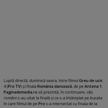
Luptă directă, duminică seara, între filmul
Greu de ucis
4 (
Pro TV
) şi finala
România dansează
, de pe
Antena 1
.
Paginademedia.ro
vă prezintă, în continuare, câţi
români s-au uitat la finală şi ce s-a întâmplat pe bucata
în care filmul de pe
Pro
s-a intersectat cu finala de la