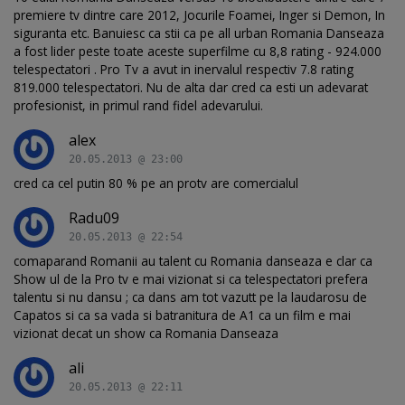
premiere tv dintre care 2012, Jocurile Foamei, Inger si Demon, In
siguranta etc. Banuiesc ca stii ca pe all urban Romania Danseaza
a fost lider peste toate aceste superfilme cu 8,8 rating - 924.000
telespectatori . Pro Tv a avut in inervalul respectiv 7.8 rating
819.000 telespectatori. Nu de alta dar cred ca esti un adevarat
profesionist, in primul rand fidel adevarului.
alex
20.05.2013 @ 23:00
cred ca cel putin 80 % pe an protv are comercialul
Radu09
20.05.2013 @ 22:54
comaparand Romanii au talent cu Romania danseaza e clar ca
Show ul de la Pro tv e mai vizionat si ca telespectatori prefera
talentu si nu dansu ; ca dans am tot vazutt pe la laudarosu de
Capatos si ca sa vada si batranitura de A1 ca un film e mai
vizionat decat un show ca Romania Danseaza
ali
20.05.2013 @ 22:11