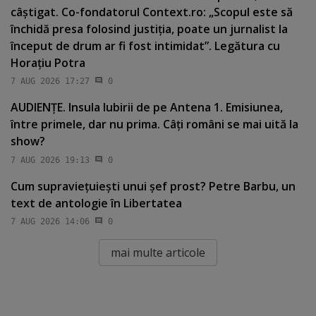
câştigat. Co-fondatorul Context.ro: „Scopul este să
închidă presa folosind justiţia, poate un jurnalist la
început de drum ar fi fost intimidat”. Legătura cu
Horaţiu Potra
7 AUG 2026 17:27
0
AUDIENŢE. Insula Iubirii de pe Antena 1. Emisiunea,
între primele, dar nu prima. Câţi români se mai uită la
show?
7 AUG 2026 19:13
0
Cum supravieţuieşti unui şef prost? Petre Barbu, un
text de antologie în Libertatea
7 AUG 2026 14:06
0
mai multe articole