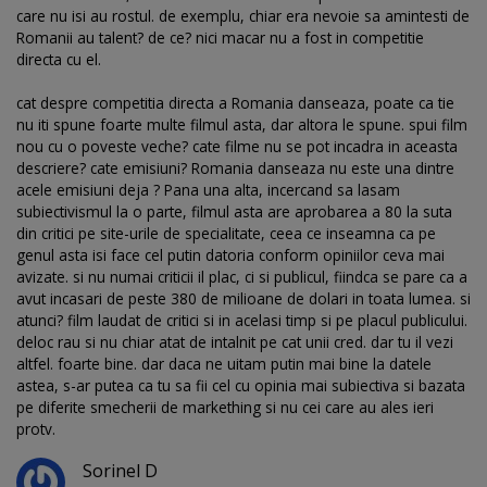
care nu isi au rostul. de exemplu, chiar era nevoie sa amintesti de
Romanii au talent? de ce? nici macar nu a fost in competitie
directa cu el.
cat despre competitia directa a Romania danseaza, poate ca tie
nu iti spune foarte multe filmul asta, dar altora le spune. spui film
nou cu o poveste veche? cate filme nu se pot incadra in aceasta
descriere? cate emisiuni? Romania danseaza nu este una dintre
acele emisiuni deja ? Pana una alta, incercand sa lasam
subiectivismul la o parte, filmul asta are aprobarea a 80 la suta
din critici pe site-urile de specialitate, ceea ce inseamna ca pe
genul asta isi face cel putin datoria conform opiniilor ceva mai
avizate. si nu numai criticii il plac, ci si publicul, fiindca se pare ca a
avut incasari de peste 380 de milioane de dolari in toata lumea. si
atunci? film laudat de critici si in acelasi timp si pe placul publicului.
deloc rau si nu chiar atat de intalnit pe cat unii cred. dar tu il vezi
altfel. foarte bine. dar daca ne uitam putin mai bine la datele
astea, s-ar putea ca tu sa fii cel cu opinia mai subiectiva si bazata
pe diferite smecherii de markething si nu cei care au ales ieri
protv.
Sorinel D