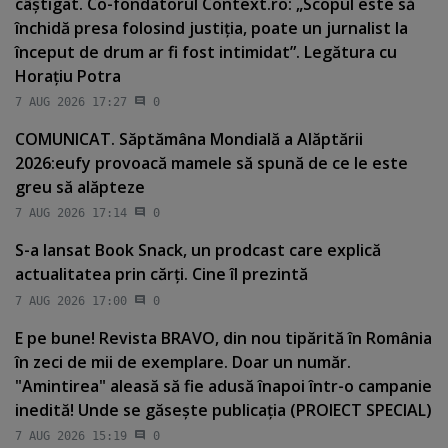
câştigat. Co-fondatorul Context.ro: „Scopul este să
închidă presa folosind justiţia, poate un jurnalist la
început de drum ar fi fost intimidat”. Legătura cu
Horaţiu Potra
7 AUG 2026 17:27
0
COMUNICAT. Săptămâna Mondială a Alăptării
2026:eufy provoacă mamele să spună de ce le este
greu să alăpteze
7 AUG 2026 17:14
0
S-a lansat Book Snack, un prodcast care explică
actualitatea prin cărţi. Cine îl prezintă
7 AUG 2026 17:00
0
E pe bune! Revista BRAVO, din nou tipărită în România
în zeci de mii de exemplare. Doar un număr.
"Amintirea" aleasă să fie adusă înapoi într-o campanie
inedită! Unde se găseşte publicaţia (PROIECT SPECIAL)
7 AUG 2026 15:19
0