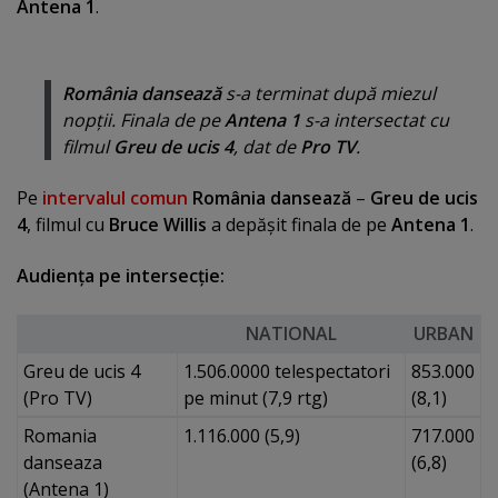
Antena 1
.
România dansează
s-a terminat după miezul
nopţii. Finala de pe
Antena 1
s-a intersectat cu
filmul
Greu de ucis 4
, dat de
Pro TV
.
Pe
intervalul comun
România dansează
–
Greu de ucis
4
, filmul cu
Bruce Willis
a depăşit finala de pe
Antena 1
.
Audienţa pe intersecţie:
NATIONAL
URBAN
Greu de ucis 4
1.506.0000 telespectatori
853.000
(Pro TV)
pe minut (7,9 rtg)
(8,1)
Romania
1.116.000 (5,9)
717.000
danseaza
(6,8)
(Antena 1)