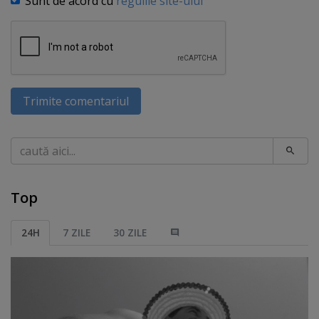
Sunt de acord cu
regulile site-ului
Trimite comentariul
Caută
Top
24H
7 ZILE
30 ZILE