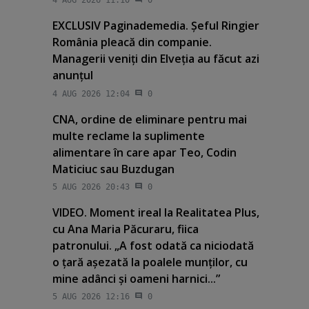
4 AUG 2026 11:10
0
EXCLUSIV Paginademedia. Şeful Ringier
România pleacă din companie.
Managerii veniţi din Elveţia au făcut azi
anunţul
4 AUG 2026 12:04
0
CNA, ordine de eliminare pentru mai
multe reclame la suplimente
alimentare în care apar Teo, Codin
Maticiuc sau Buzdugan
5 AUG 2026 20:43
0
VIDEO. Moment ireal la Realitatea Plus,
cu Ana Maria Păcuraru, fiica
patronului. „A fost odată ca niciodată
o ţară aşezată la poalele munţilor, cu
mine adânci şi oameni harnici...”
5 AUG 2026 12:16
0