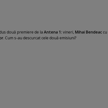
adus două premiere de la
Antena 1:
vineri,
Mihai Bendeac
cu
or
. Cum s-au descurcat cele două emisiuni?