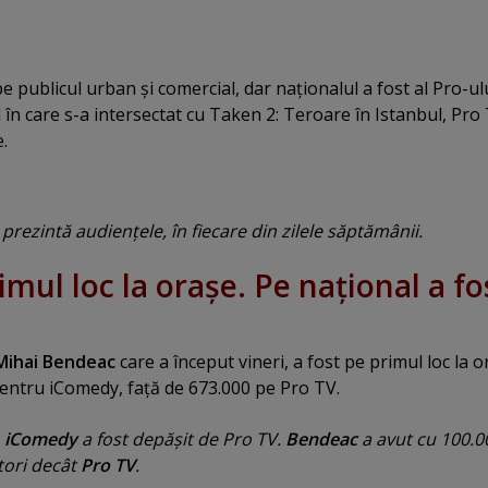
e publicul urban şi comercial, dar naţionalul a fost al Pro-ul
l în care s-a intersectat cu Taken 2: Teroare în Istanbul, Pro
.
prezintă audienţele, în fiecare din zilele săptămânii.
mul loc la oraşe. Pe naţional a fo
Mihai Bendeac
care a început vineri, a fost pe primul loc la o
pentru iComedy, faţă de 673.000 pe Pro TV.
iComedy
a fost depăşit de Pro TV.
Bendeac
a avut cu 100.0
tori decât
Pro TV
.