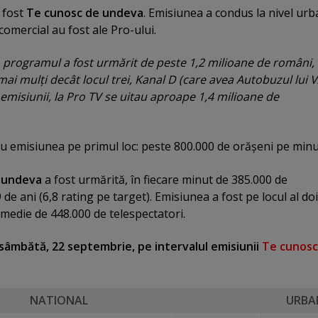
 fost
Te cunosc de undeva
. Emisiunea a condus la nivel urb
 comercial au fost ale Pro-ului.
ri, programul a fost urmărit de peste 1,2 milioane de români,
ai mulţi decât locul trei, Kanal D (care avea Autobuzul lui 
l emisiunii, la Pro TV se uitau aproape 1,4 milioane de
cu emisiunea pe primul loc: peste 800.000 de orăşeni pe minu
 undeva
a fost urmărită, în fiecare minut de 385.000 de
9 de ani (6,8 rating pe target). Emisiunea a fost pe locul al doi
medie de 448.000 de telespectatori.
 sâmbătă, 22 septembrie, pe intervalul emisiunii
Te cunosc
NATIONAL
URBA