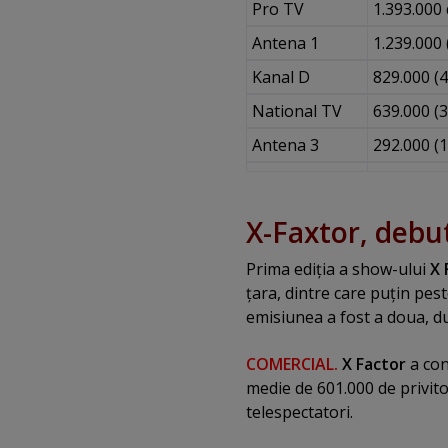
Pro TV
1.393.000 
Antena 1
1.239.000 
Kanal D
829.000 (4
National TV
639.000 (3
Antena 3
292.000 (1
X-Faxtor, debu
Prima ediţia a show-ului
X 
ţara, dintre care puţin pes
emisiunea a fost a doua, d
COMERCIAL.
X Factor
a con
medie de 601.000 de privitor
telespectatori.