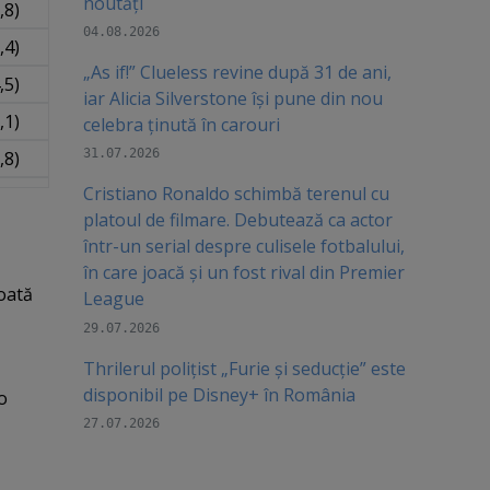
noutăți
,8)
04.08.2026
,4)
„As if!” Clueless revine după 31 de ani,
,5)
iar Alicia Silverstone își pune din nou
,1)
celebra ținută în carouri
31.07.2026
,8)
Cristiano Ronaldo schimbă terenul cu
platoul de filmare. Debutează ca actor
într-un serial despre culisele fotbalului,
în care joacă şi un fost rival din Premier
oată
League
29.07.2026
Thrilerul polițist „Furie și seducție” este
disponibil pe Disney+ în România
o
27.07.2026