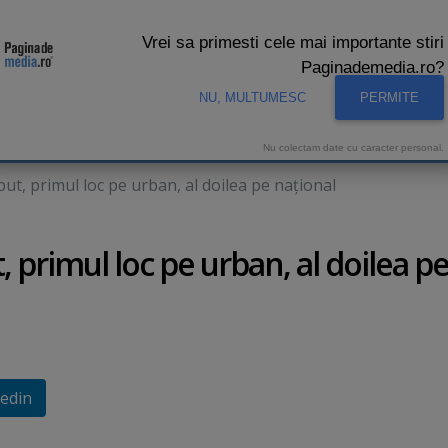
Vrei sa primesti cele mai importante stiri
Paginademedia.ro?
NU, MULTUMESC
PERMITE
CNA
INTERVIURI VIDEO
STUDIO VIDEO
AUDIENTE 
Nu colectam date cu caracter personal.
but, primul loc pe urban, al doilea pe naţional
, primul loc pe urban, al doilea p
edin