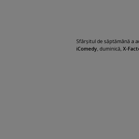
Sfârşitul de săptămână a 
iComedy
,
duminică,
X-Fact