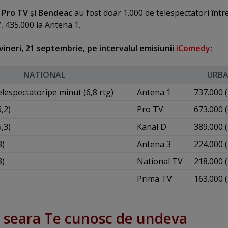
e
Pro TV
şi
Bendeac
au fost doar 1.000 de telespectatori între
, 435.000 la Antena 1.
vineri, 21 septembrie, pe intervalul emisiunii
iComedy
:
NATIONAL
URB
elespectatoripe minut (6,8 rtg)
Antena 1
737.000 (
,2)
Pro TV
673.000 (
,3)
Kanal D
389.000 (
3)
Antena 3
224.000 (
3)
National TV
218.000 (
Prima TV
163.000 (
 seara Te cunosc de undeva