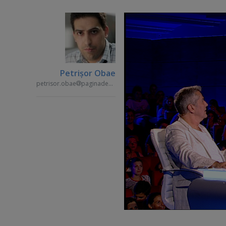
Petrişor Obae
petrisor.obae
paginademedia.ro