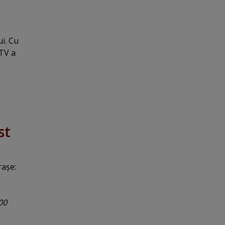
ui. Cu
 TV a
st
raşe:
00