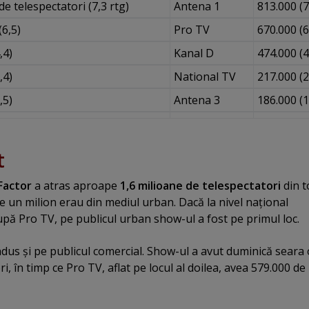
de telespectatori (7,3 rtg)
Antena 1
813.000 (7
(6,5)
Pro TV
670.000 (6
,4)
Kanal D
474.000 (4
,4)
National TV
217.000 (2
,5)
Antena 3
186.000 (1
t
Factor
a atras aproape
1,6 milioane de telespectatori
din t
te un milion erau din mediul urban. Dacă la nivel naţional
upă Pro TV, pe publicul urban show-ul a fost pe primul loc.
dus şi pe publicul comercial. Show-ul a avut duminică seara 
i, în timp ce Pro TV, aflat pe locul al doilea, avea 579.000 de