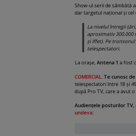
Show-ul serii de sâmbătă a
dar targetul naţional şi cel
La nivelul întregii ţă
aproximativ 300.000 m
şi Iffet). Pe tronsonu
telespectatori.
La oraşe,
Antena 1
a fost 
COMERCIAL.
Te cunosc de
telespectatori între 18 şi 4
după Pro TV, care a avut o 
Audienţele posturilor TV,
undeva
: