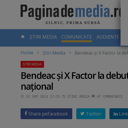
Skip
to
main
content
-
ȘTIRI MEDIA
COMUNICATE
AUDIENȚE TV
PAGINA
CURENTĂ
Home
Știri Media
Bendeac şi X Factor la de
Bendeac şi X Factor la debut
naţional
23 SEP 2013 17:55
ȘTIRI MEDIA
47
COMENTARII
Share pe
Facebook
Twitter
Link