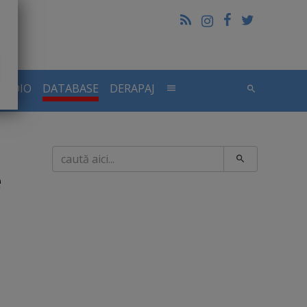
RADIO
DATABASE
DERAPAJ
Caută
e