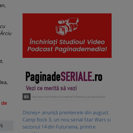
an,
 cu
VÂrciu
t.
lea,
 de
Disney+ anunță premierele din august.
Camp Rock 3, un nou serial Star Wars și
N
sezonul 14 din Futurama, printre