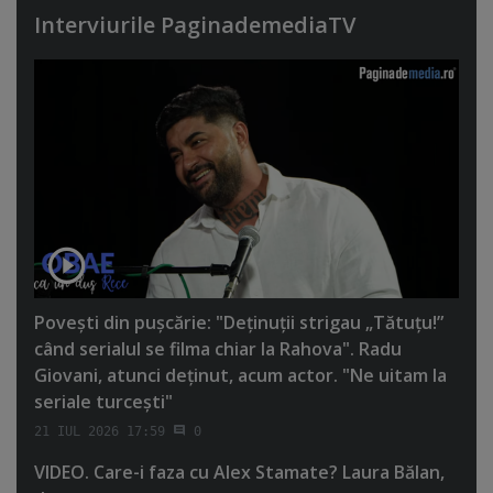
Interviurile PaginademediaTV
Poveşti din puşcărie: "Deţinuţii strigau „Tătuţu!”
când serialul se filma chiar la Rahova". Radu
Giovani, atunci deţinut, acum actor. "Ne uitam la
seriale turceşti"
21 IUL 2026 17:59
0
VIDEO. Care-i faza cu Alex Stamate? Laura Bălan,