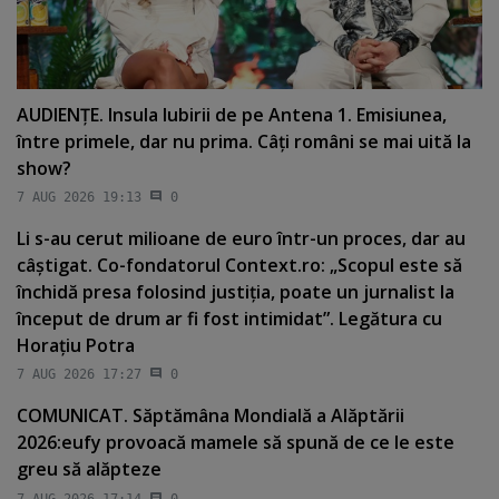
AUDIENŢE. Insula Iubirii de pe Antena 1. Emisiunea,
între primele, dar nu prima. Câţi români se mai uită la
show?
7 AUG 2026 19:13
0
Li s-au cerut milioane de euro într-un proces, dar au
câştigat. Co-fondatorul Context.ro: „Scopul este să
închidă presa folosind justiţia, poate un jurnalist la
început de drum ar fi fost intimidat”. Legătura cu
Horaţiu Potra
7 AUG 2026 17:27
0
COMUNICAT. Săptămâna Mondială a Alăptării
2026:eufy provoacă mamele să spună de ce le este
greu să alăpteze
7 AUG 2026 17:14
0