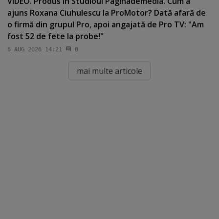
VIDEO. Produs în Studioul Paginademedia. Cum a
ajuns Roxana Ciuhulescu la ProMotor? Dată afară de
o firmă din grupul Pro, apoi angajată de Pro TV: "Am
fost 52 de fete la probe!"
6 AUG 2026 14:21
0
mai multe articole