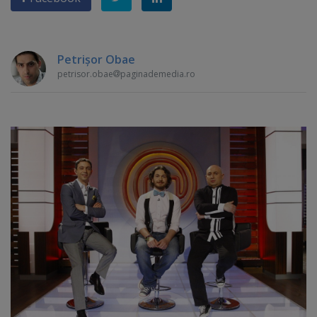
Petrişor Obae
petrisor.obae
paginademedia.ro