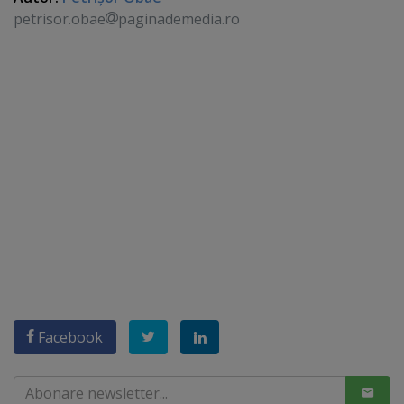
petrisor.obae
paginademedia.ro
Facebook