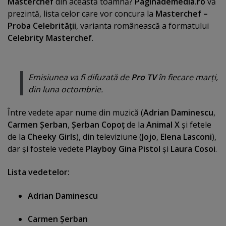
Masterchef
din această toamnă?
Paginademedia.ro
vă
prezintă, lista celor care vor concura la
Masterchef –
Proba Celebrităţii
, varianta românească a formatului
Celebrity Masterchef
.
Emisiunea va fi difuzată de
Pro TV
în fiecare marţi,
din luna octombrie.
Între vedete apar nume din muzică (
Adrian Daminescu
,
Carmen Şerban
,
Şerban Copoţ
de la
Animal X
şi fetele
de la
Cheeky Girls
), din televiziune (
Jojo
,
Elena Lasconi
),
dar şi fostele vedete
Playboy
Gina Pistol
şi
Laura Cosoi
.
Lista vedetelor:
Adrian Daminescu
Carmen Şerban