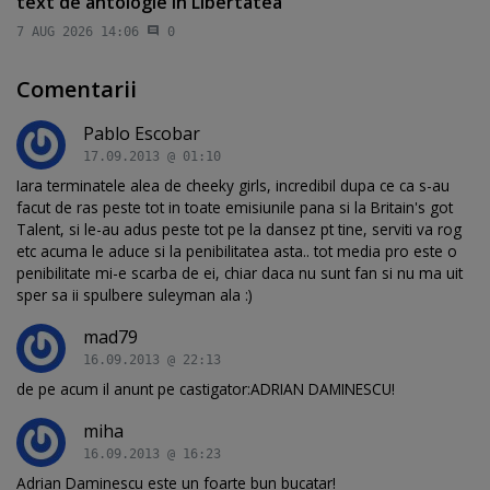
text de antologie în Libertatea
7 AUG 2026 14:06
0
Comentarii
Pablo Escobar
17.09.2013 @ 01:10
Iara terminatele alea de cheeky girls, incredibil dupa ce ca s-au
facut de ras peste tot in toate emisiunile pana si la Britain's got
Talent, si le-au adus peste tot pe la dansez pt tine, serviti va rog
etc acuma le aduce si la penibilitatea asta.. tot media pro este o
penibilitate mi-e scarba de ei, chiar daca nu sunt fan si nu ma uit
sper sa ii spulbere suleyman ala :)
mad79
16.09.2013 @ 22:13
de pe acum il anunt pe castigator:ADRIAN DAMINESCU!
miha
16.09.2013 @ 16:23
Adrian Daminescu este un foarte bun bucatar!