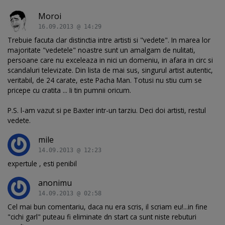
Moroi
16.09.2013 @ 14:29
Trebuie facuta clar distinctia intre artisti si "vedete". In marea lor
majoritate "vedetele" noastre sunt un amalgam de nulitati,
persoane care nu exceleaza in nici un domeniu, in afara in circ si
scandaluri televizate. Din lista de mai sus, singurul artist autentic,
veritabil, de 24 carate, este Pacha Man. Totusi nu stiu cum se
pricepe cu cratita ... Ii tin pumnii oricum.
P.S. l-am vazut si pe Baxter intr-un tarziu. Deci doi artisti, restul
vedete.
mile
14.09.2013 @ 12:23
expertule , esti penibil
anonimu
14.09.2013 @ 02:58
Cel mai bun comentariu, daca nu era scris, il scriam eu!...in fine
"cichi garl" puteau fi eliminate dn start ca sunt niste rebuturi