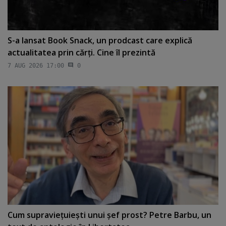
S-a lansat Book Snack, un prodcast care explică
actualitatea prin cărţi. Cine îl prezintă
7 AUG 2026 17:00
0
Cum supravieţuieşti unui şef prost? Petre Barbu, un