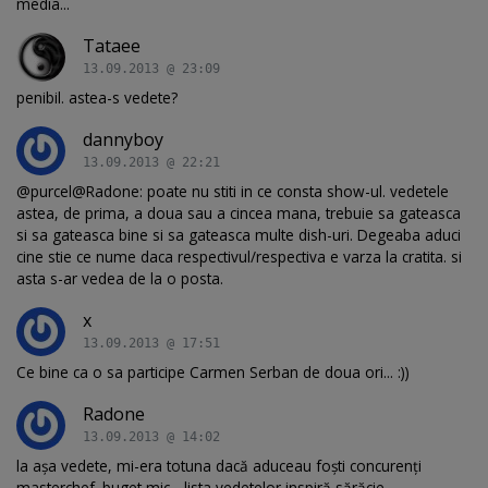
media...
Tataee
13.09.2013 @ 23:09
penibil. astea-s vedete?
dannyboy
13.09.2013 @ 22:21
@purcel@Radone: poate nu stiti in ce consta show-ul. vedetele
astea, de prima, a doua sau a cincea mana, trebuie sa gateasca
si sa gateasca bine si sa gateasca multe dish-uri. Degeaba aduci
cine stie ce nume daca respectivul/respectiva e varza la cratita. si
asta s-ar vedea de la o posta.
x
13.09.2013 @ 17:51
Ce bine ca o sa participe Carmen Serban de doua ori... :))
Radone
13.09.2013 @ 14:02
la aşa vedete, mi-era totuna dacă aduceau foşti concurenţi
masterchef. buget mic - lista vedetelor inspiră sărăcie.