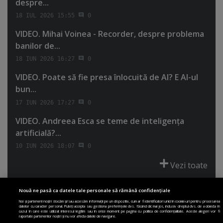
despre...
18 IUL 2026 15:55
0
VIDEO. Mihai Voinea - Recorder, despre problema
banilor de...
18 IUN 2026 16:27
0
VIDEO. Poate să fie presa înlocuită de AI? E AI-ul
bun...
17 IUN 2026 17:27
0
VIDEO. Andreea Esca se teme de inteligenţa
artificială?...
10 IUN 2026 18:07
0
Vezi toate
Nouă ne pasă ca datele tale personale să rămână confidențiale
Noi și partenerii noștri stocăm și/sau accesăm informații pe un dispozitiv, cum ar fi identificatori unici în cookie-uri pentru procesarea
datelor cu caracter personal. Puteți accepta sau gestiona preferințele dvs. făcând clic mai jos, inclusiv dreptul dvs. de a obiecta în
cazul în care este utilizat interesul legitim sau în orice moment pe pagina cu politica de confidențialitate. Aceste alegeri vor fi
PRIMA PAGINĂ
POLITICA DE COLECTARE ACORD COOKIE
raportate partenerilor noștri și nu vor afecta datele de navigare.