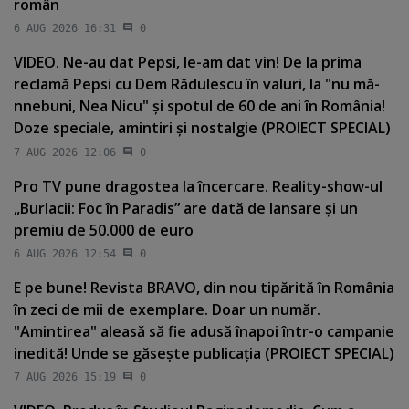
român
6 AUG 2026 16:31
0
VIDEO. Ne-au dat Pepsi, le-am dat vin! De la prima
reclamă Pepsi cu Dem Rădulescu în valuri, la "nu mă-
nnebuni, Nea Nicu" şi spotul de 60 de ani în România!
Doze speciale, amintiri şi nostalgie (PROIECT SPECIAL)
7 AUG 2026 12:06
0
Pro TV pune dragostea la încercare. Reality-show-ul
„Burlacii: Foc în Paradis” are dată de lansare şi un
premiu de 50.000 de euro
6 AUG 2026 12:54
0
E pe bune! Revista BRAVO, din nou tipărită în România
în zeci de mii de exemplare. Doar un număr.
"Amintirea" aleasă să fie adusă înapoi într-o campanie
inedită! Unde se găseşte publicaţia (PROIECT SPECIAL)
7 AUG 2026 15:19
0