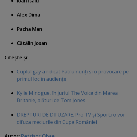
Ioan Isaiu
Alex Dima
Pacha Man
Cătălin Josan
Citeşte şi:
Cuplul gay a ridicat Patru nunţi şi o provocare pe
primul loc în audienţe
Kylie Minogue, în juriul The Voice din Marea
Britanie, alături de Tom Jones
DREPTURI DE DIFUZARE. Pro TV şi Sport.ro vor
difuza meciurile din Cupa României
Autor:
Petrişor Obae