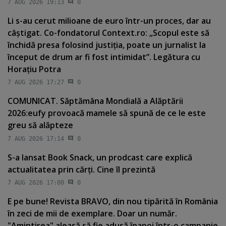
7 AUG 2026 19:13
0
Li s-au cerut milioane de euro într-un proces, dar au
câştigat. Co-fondatorul Context.ro: „Scopul este să
închidă presa folosind justiţia, poate un jurnalist la
început de drum ar fi fost intimidat”. Legătura cu
Horaţiu Potra
7 AUG 2026 17:27
0
COMUNICAT. Săptămâna Mondială a Alăptării
2026:eufy provoacă mamele să spună de ce le este
greu să alăpteze
7 AUG 2026 17:14
0
S-a lansat Book Snack, un prodcast care explică
actualitatea prin cărţi. Cine îl prezintă
7 AUG 2026 17:00
0
E pe bune! Revista BRAVO, din nou tipărită în România
în zeci de mii de exemplare. Doar un număr.
"Amintirea" aleasă să fie adusă înapoi într-o campanie