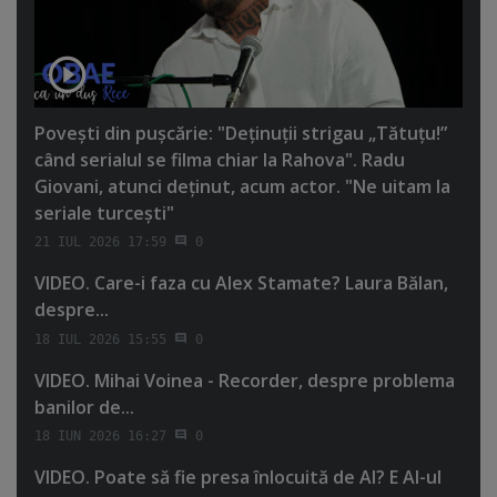
Poveşti din puşcărie: "Deţinuţii strigau „Tătuţu!”
când serialul se filma chiar la Rahova". Radu
Giovani, atunci deţinut, acum actor. "Ne uitam la
seriale turceşti"
21 IUL 2026 17:59
0
VIDEO. Care-i faza cu Alex Stamate? Laura Bălan,
despre...
18 IUL 2026 15:55
0
VIDEO. Mihai Voinea - Recorder, despre problema
banilor de...
18 IUN 2026 16:27
0
VIDEO. Poate să fie presa înlocuită de AI? E AI-ul