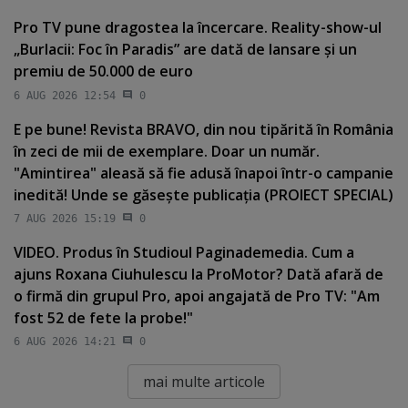
Pro TV pune dragostea la încercare. Reality-show-ul
„Burlacii: Foc în Paradis” are dată de lansare şi un
premiu de 50.000 de euro
6 AUG 2026 12:54
0
E pe bune! Revista BRAVO, din nou tipărită în România
în zeci de mii de exemplare. Doar un număr.
"Amintirea" aleasă să fie adusă înapoi într-o campanie
inedită! Unde se găseşte publicaţia (PROIECT SPECIAL)
7 AUG 2026 15:19
0
VIDEO. Produs în Studioul Paginademedia. Cum a
ajuns Roxana Ciuhulescu la ProMotor? Dată afară de
o firmă din grupul Pro, apoi angajată de Pro TV: "Am
fost 52 de fete la probe!"
6 AUG 2026 14:21
0
mai multe articole