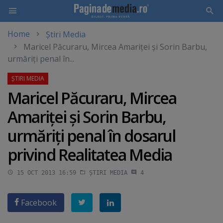
Home
Știri Media
Skip
Maricel Păcuraru, Mircea Amariţei şi Sorin Barbu,
to
urmăriţi penal în...
main
content
Maricel Păcuraru, Mircea
Amariţei şi Sorin Barbu,
urmăriţi penal în dosarul
privind Realitatea Media
15 OCT 2013 16:59
ȘTIRI MEDIA
4
Facebook