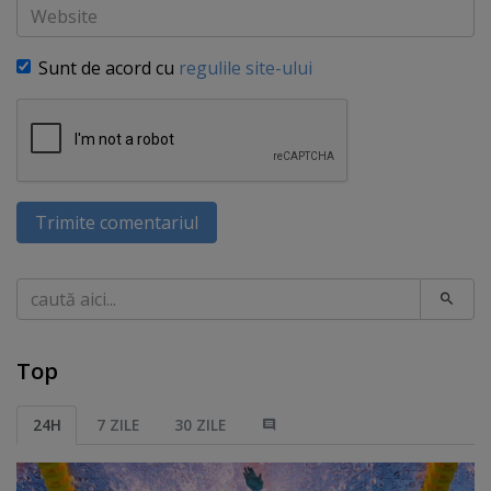
Website
Sunt de acord cu
regulile site-ului
Trimite comentariul
Caută
Top
24H
7 ZILE
30 ZILE