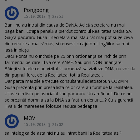
Pongpong
15.10.2013 @ 23:51
Banii nu au intrat din cauza de DaNA. Adică secretara nu mai
baga bani. Echipa penală a pierdut controlul Realitatea Media SA.
Gașca pacuraru-Gusa - secretara mai stau cât mai pot suge ceva
din ceea ce a mai rămas, si reușesc cu ajutorul lingăilor sa mai
iasă in piața.
Dacă Ponta nu o Inchide pe 25 prin ordonanța se Inchide prin
falimentul pe care i-l va cere ANAF. Sau prin NON finanțare.
Băieții si fetele ce au vizitat si urmează sa viziteze DNA, nu vor da
din puținul furat de la Realitatea, tot la Realitatea .
Dar parca mai zilele trecute consultantulladetoatebun COZMIN
Gusa prezenta prin presa lista celor care au furat de la realitatea.
Uitase din lista pe asociatul sau pacuraru. Un amănunt. De ce nu
se prezintă domnia sa la DNA sa facă un denunt....? Cu siguranță
ii va fi de mareeeee folos.se reduce pedeapsa .
MOV
15.10.2013 @ 21:02
sa inteleg ca de asta nici nu au intrat banii la Realitatea azi?