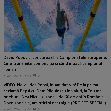
David Popovici concurează la Campionatele Europene.
Cine transmite competiţia şi când înoată campionul
român
6 AUG 2026 16:31
0
VIDEO. Ne-au dat Pepsi, le-am dat vin! De la prima
reclamă Pepsi cu Dem Rădulescu în valuri, la "nu mă-
nnebuni, Nea Nicu" şi spotul de 60 de ani în România!
Doze speciale, amintiri şi nostalgie (PROIECT SPECIAL)
7 AUG 2026 12:06
0