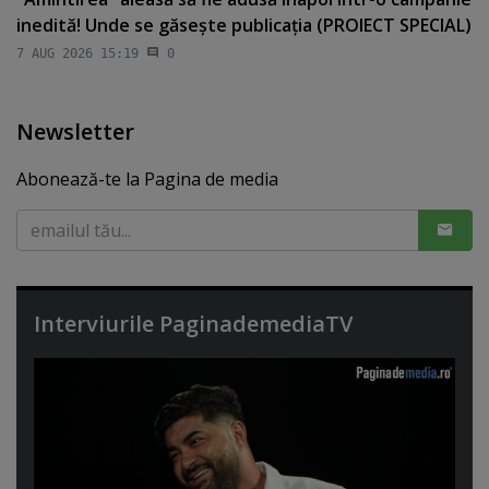
inedită! Unde se găseşte publicaţia (PROIECT SPECIAL)
7 AUG 2026 15:19
0
Newsletter
Abonează-te la Pagina de media
Interviurile PaginademediaTV