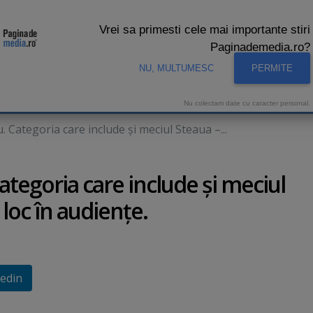
Vrei sa primesti cele mai importante stiri
Paginademedia.ro?
NU, MULTUMESC
PERMITE
CNA
INTERVIURI VIDEO
STUDIO VIDEO
AUDIENTE 
Nu colectam date cu caracter personal.
. Categoria care include şi meciul Steaua –...
Categoria care include şi meciul
loc în audienţe.
edin