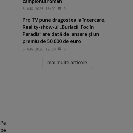
campionul român
6 AUG 2026 16:31
0
Pro TV pune dragostea la încercare.
Reality-show-ul „Burlacii: Foc în
Paradis” are dată de lansare şi un
premiu de 50.000 de euro
6 AUG 2026 12:54
0
mai multe articole
 Pe
 pe