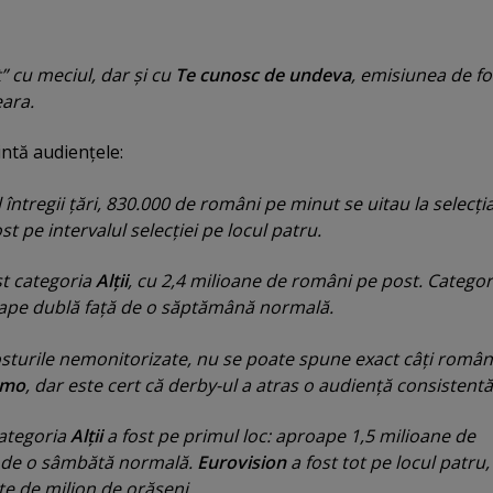
” cu meciul, dar şi cu
Te cunosc de undeva
, emisiunea de fo
ara.
ntă audienţele:
ul întregii ţări, 830.000 de români pe minut se uitau la selecţi
st pe intervalul selecţiei pe locul patru.
st categoria
Alţii
, cu 2,4 milioane de români pe post. Categor
ape dublă faţă de o săptămână normală.
sturile nemonitorizate, nu se poate spune exact câţi român
amo
, dar este cert că derby-ul a atras o audienţă consistentă
 categoria
Alţii
a fost pe primul loc: aproape 1,5 milioane de
ă de o sâmbătă normală.
Eurovision
a fost tot pe locul patru,
e de milion de orăşeni.