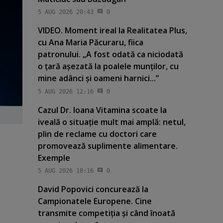
5 AUG 2026 20:43
0
VIDEO. Moment ireal la Realitatea Plus,
cu Ana Maria Păcuraru, fiica
patronului. „A fost odată ca niciodată
o ţară aşezată la poalele munţilor, cu
mine adânci şi oameni harnici...”
5 AUG 2026 12:16
0
Cazul Dr. Ioana Vitamina scoate la
iveală o situaţie mult mai amplă: netul,
plin de reclame cu doctori care
promovează suplimente alimentare.
Exemple
5 AUG 2026 18:16
0
David Popovici concurează la
Campionatele Europene. Cine
transmite competiţia şi când înoată