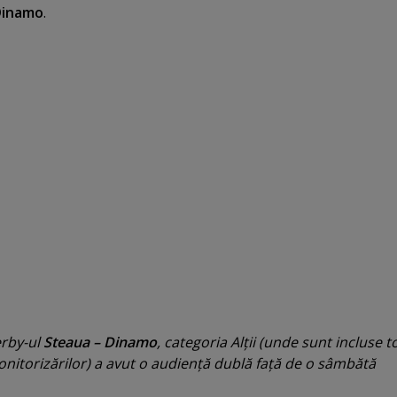
Dinamo
.
erby-ul
Steaua – Dinamo
, categoria Alţii (unde sunt incluse t
onitorizărilor) a avut o audienţă dublă faţă de o sâmbătă