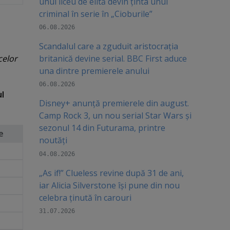
unui liceu de elită devin ținta unui
criminal în serie în „Cioburile”
06.08.2026
Scandalul care a zguduit aristocrația
celor
britanică devine serial. BBC First aduce
una dintre premierele anului
06.08.2026
ul
Disney+ anunță premierele din august.
Camp Rock 3, un nou serial Star Wars și
sezonul 14 din Futurama, printre
e
noutăți
04.08.2026
„As if!” Clueless revine după 31 de ani,
iar Alicia Silverstone își pune din nou
celebra ținută în carouri
31.07.2026