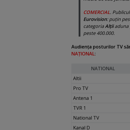
COMERCIAL
. Publicu
Eurovision
: puţin pe
categoria
Alţii
aduna p
peste 400.000.
Audienţa posturilor TV sămb
NAŢIONAL
:
NATIONAL
Altii
Pro TV
Antena 1
TVR 1
National TV
Kanal D