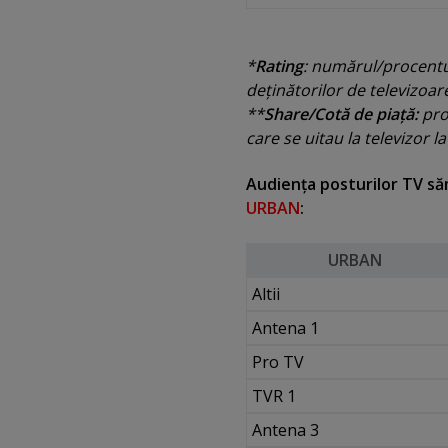
*
Rating
: numărul/procentul
deţinătorilor de televizoa
**
Share/Cotă de piaţă:
proc
care se uitau la televizor 
Audienţa posturilor TV săm
URBAN
:
URBAN
Altii
Antena 1
Pro TV
TVR 1
Antena 3