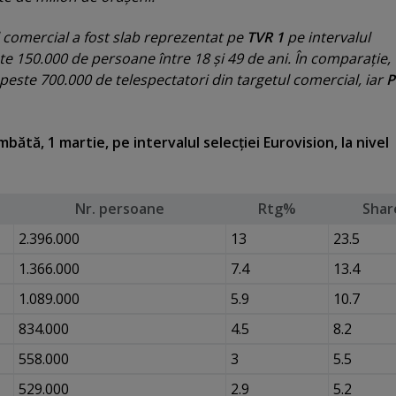
l comercial a fost slab reprezentat pe
TVR 1
pe intervalul
ste 150.000 de persoane între 18 şi 49 de ani. În comparaţie,
este 700.000 de telespectatori din targetul comercial, iar
P
ătă, 1 martie, pe intervalul selecţiei Eurovision, la nivel
Nr. persoane
Rtg%
Shar
2.396.000
13
23.5
1.366.000
7.4
13.4
1.089.000
5.9
10.7
834.000
4.5
8.2
558.000
3
5.5
529.000
2.9
5.2