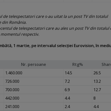
 de telespectatori care s-au uitat la un post TV din totalul
re din România.
entul de telespectatori care au ales un post TV din totalul 
la momentul respectiv.
bătă, 1 martie, pe intervalul selecţiei Eurovision, în medi
Nr. persoane
Rtg%
Shar
1.460.000
14.5
26.5
726.000
7.2
13.2
700.000
6.9
12.7
442.000
4.4
8
241.000
2.4
4.4