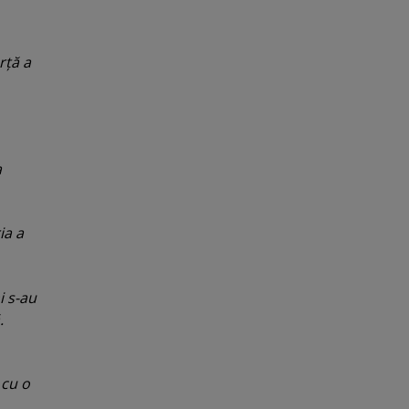
rţă a
a
ia a
i s-au
.
 cu o