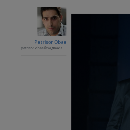
Petrişor Obae
petrisor.obae
paginademedia.ro