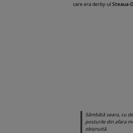
care era derby-ul
Steaua-
Sâmbătă seara, cu d
posturile din afara m
obişnuită.