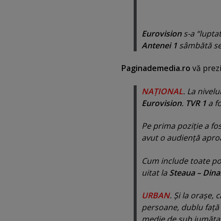
Eurovision
s-a “luptat
Antenei 1
sâmbătă se
Paginademedia.ro
vă prezi
NAŢIONAL
. La nivel
Eurovision
.
TVR 1
a fo
Pe prima poziţie a fo
avut o audienţă apro
Cum include toate po
uitat la
Steaua – Din
URBAN
. Şi la oraşe,
persoane, dublu faţ
medie de sub jumătat