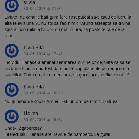
silvia
30.06.2014 @ 21:39
Liviuto, de cand iti bati gura fara rost puteai sa-ti cauti de lucru la
alta televiziune. A, nu stii sa faci nimic? Atunci asteapta sa-ti vina
salariul din mila la tvr... Si nu mai injura, ca poate te taie de la
ratie...
Livia Pila
30.06.2014 @ 17:41
individul Tanase a aminat semnarea ordinelor de plata ca sa se
razbune fiindca i-au fost date peste cap planurile de reducere a
salariilor. Chira nu are nimeni ac de cojocul acestei fiinte inutile?
Livia Pila
30.06.2014 @ 16:20
NU ai nimic de spus? Am eu. Esti un om de nimic. O sluga.
Horea
30.06.2014 @ 16:14
Unde-i Zgabercea?
Intelectualul Tanase are nevoie de pampersi. La gura!