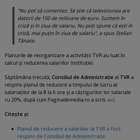
"Nu pot să comentez. Se ştie că televiziunea are
datorii de 150 de milioane de euro. Suntem în
criză şi în ziua de salariu. Nu poţi spune că eşti în
criză, mai puţin în ziua de salariu", a spus Stelian
Tănase.
Planurile de reorganizare a activităţii TVR au luat în
calcul şi reducerea salariilor instituţiei.
Săptămâna trecută,
Consiliul de Administraţie
al
TVR
a
respins planul de reducere a timpului de lucru al
salariaţilor de la 8 la 6 ore şi a câştigurilor lor salariale
cu 20%, după cum Paginademedia.ro a scris
aici
.
Citeşte şi:
Planul de reducere a salariilor la TVR a fost
respins de Consiliul de Administraţie