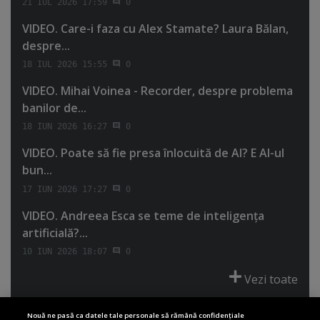
21 IUL 2026 17:59
0
VIDEO. Care-i faza cu Alex Stamate? Laura Bălan,
despre...
18 IUL 2026 15:55
0
VIDEO. Mihai Voinea - Recorder, despre problema
banilor de...
18 IUN 2026 16:27
0
VIDEO. Poate să fie presa înlocuită de AI? E AI-ul
bun...
17 IUN 2026 17:27
0
VIDEO. Andreea Esca se teme de inteligenţa
artificială?...
10 IUN 2026 18:07
0
Vezi toate
Nouă ne pasă ca datele tale personale să rămână confidențiale