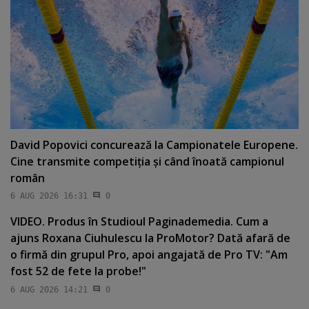
David Popovici concurează la Campionatele Europene.
Cine transmite competiţia şi când înoată campionul
român
6 AUG 2026 16:31
0
VIDEO. Produs în Studioul Paginademedia. Cum a
ajuns Roxana Ciuhulescu la ProMotor? Dată afară de
o firmă din grupul Pro, apoi angajată de Pro TV: "Am
fost 52 de fete la probe!"
6 AUG 2026 14:21
0