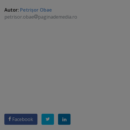
Autor:
Petrişor Obae
petrisor.obae
paginademedia.ro
Facebook