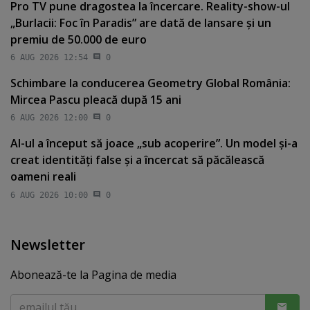
Pro TV pune dragostea la încercare. Reality-show-ul
„Burlacii: Foc în Paradis” are dată de lansare şi un
premiu de 50.000 de euro
6 AUG 2026 12:54
0
Schimbare la conducerea Geometry Global România:
Mircea Pascu pleacă după 15 ani
6 AUG 2026 12:00
0
AI-ul a început să joace „sub acoperire”. Un model şi-a
creat identităţi false şi a încercat să păcălească
oameni reali
6 AUG 2026 10:00
0
Newsletter
Abonează-te la Pagina de media