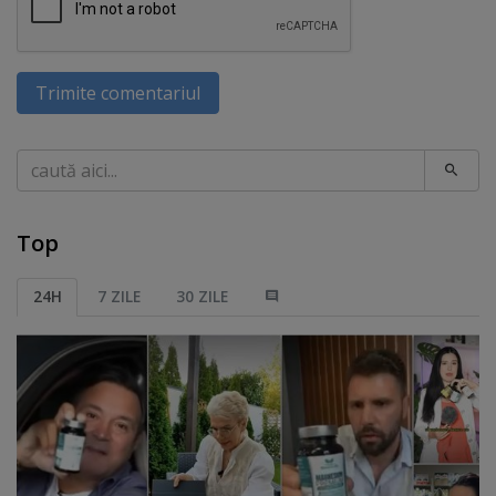
Trimite comentariul
Caută
Top
24H
7 ZILE
30 ZILE