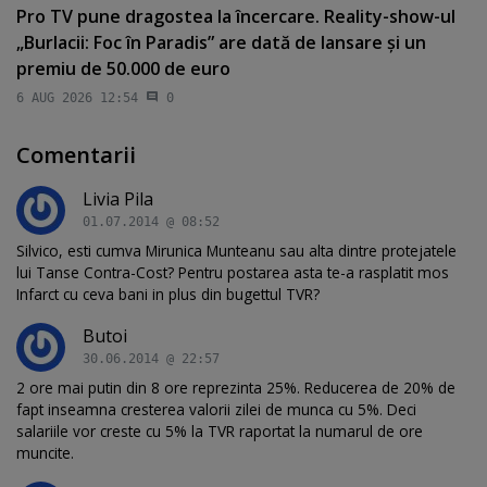
Pro TV pune dragostea la încercare. Reality-show-ul
„Burlacii: Foc în Paradis” are dată de lansare şi un
premiu de 50.000 de euro
6 AUG 2026 12:54
0
Comentarii
Livia Pila
01.07.2014 @ 08:52
Silvico, esti cumva Mirunica Munteanu sau alta dintre protejatele
lui Tanse Contra-Cost? Pentru postarea asta te-a rasplatit mos
Infarct cu ceva bani in plus din bugettul TVR?
Butoi
30.06.2014 @ 22:57
2 ore mai putin din 8 ore reprezinta 25%. Reducerea de 20% de
fapt inseamna cresterea valorii zilei de munca cu 5%. Deci
salariile vor creste cu 5% la TVR raportat la numarul de ore
muncite.