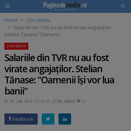
Home
Știri Media
Skip
Salariile din TVR nu au fost virate angajaţilor.
to
Stelian Tănase: "Oamenii...
main
content
Salariile din TVR nu au fost
virate angajaţilor. Stelian
Tănase: "Oamenii îşi vor lua
banii"
30 IUN 2014 15:51
ȘTIRI MEDIA
6
Facebook