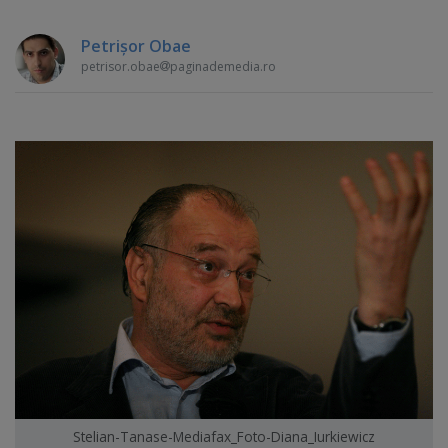
Petrişor Obae
petrisor.obae
paginademedia.ro
Stelian-Tanase-Mediafax_Foto-Diana_Iurkiewicz