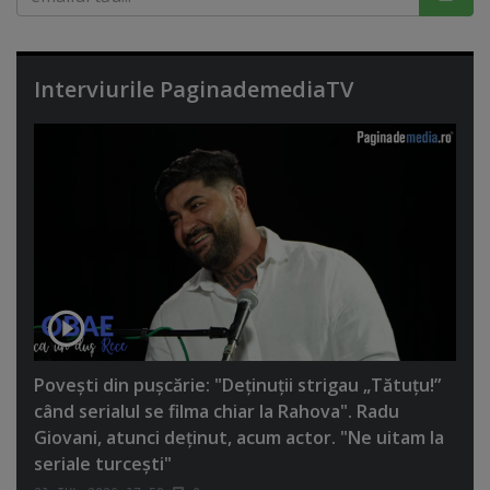
Interviurile PaginademediaTV
Poveşti din puşcărie: "Deţinuţii strigau „Tătuţu!”
când serialul se filma chiar la Rahova". Radu
Giovani, atunci deţinut, acum actor. "Ne uitam la
seriale turceşti"