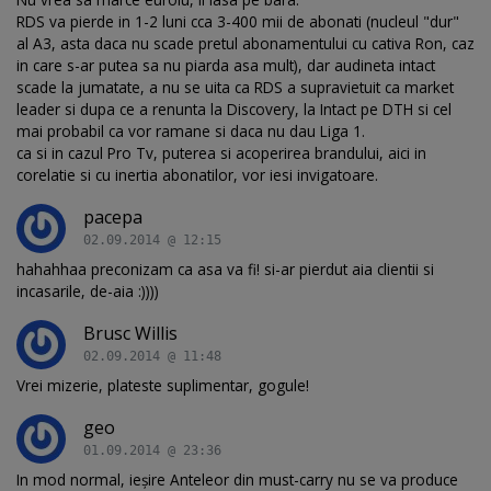
RDS va pierde in 1-2 luni cca 3-400 mii de abonati (nucleul "dur"
al A3, asta daca nu scade pretul abonamentului cu cativa Ron, caz
in care s-ar putea sa nu piarda asa mult), dar audineta intact
scade la jumatate, a nu se uita ca RDS a supravietuit ca market
leader si dupa ce a renunta la Discovery, la Intact pe DTH si cel
mai probabil ca vor ramane si daca nu dau Liga 1.
ca si in cazul Pro Tv, puterea si acoperirea brandului, aici in
corelatie si cu inertia abonatilor, vor iesi invigatoare.
pacepa
02.09.2014 @ 12:15
hahahhaa preconizam ca asa va fi! si-ar pierdut aia clientii si
incasarile, de-aia :))))
Brusc Willis
02.09.2014 @ 11:48
Vrei mizerie, plateste suplimentar, gogule!
geo
01.09.2014 @ 23:36
In mod normal, ieșire Anteleor din must-carry nu se va produce