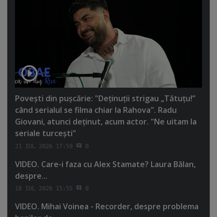
Poveşti din puşcărie: "Deţinuţii strigau „Tătuţu!”
când serialul se filma chiar la Rahova". Radu
Giovani, atunci deţinut, acum actor. "Ne uitam la
seriale turceşti"
21 IUL 2026 17:59
0
VIDEO. Care-i faza cu Alex Stamate? Laura Bălan,
despre...
18 IUL 2026 15:55
0
VIDEO. Mihai Voinea - Recorder, despre problema