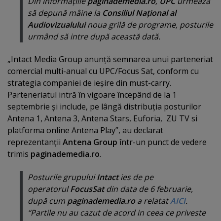
Din informaţiile
paginademedia.ro
,
UPC
urmează
să depună mâine la
Consiliul Naţional al
Audiovizualului
noua grilă de programe, posturile
urmând să intre după această dată.
„Intact Media Group anunţă semnarea unui parteneriat
comercial multi-anual cu UPC/Focus Sat, conform cu
strategia companiei de ieşire din must-carry.
Parteneriatul intră în vigoare începând de la 1
septembrie şi include, pe lângă distribuţia posturilor
Antena 1, Antena 3, Antena Stars, Euforia, ZU TV si
platforma online Antena Play”, au declarat
reprezentanţii
Antena Group
într-un punct de vedere
trimis
paginademedia.ro
.
Posturile grupului
Intact
ies de pe
operatorul
FocusSat
din data de 6 februarie,
după cum
paginademedia.ro
a relatat
AICI
.
“
Partile nu au cazut de acord in ceea ce priveste