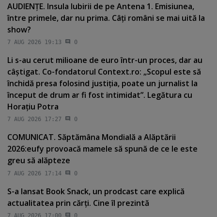
AUDIENŢE. Insula Iubirii de pe Antena 1. Emisiunea,
între primele, dar nu prima. Câţi români se mai uită la
show?
7 AUG 2026 19:13
0
Li s-au cerut milioane de euro într-un proces, dar au
câştigat. Co-fondatorul Context.ro: „Scopul este să
închidă presa folosind justiţia, poate un jurnalist la
început de drum ar fi fost intimidat”. Legătura cu
Horaţiu Potra
7 AUG 2026 17:27
0
COMUNICAT. Săptămâna Mondială a Alăptării
2026:eufy provoacă mamele să spună de ce le este
greu să alăpteze
7 AUG 2026 17:14
0
S-a lansat Book Snack, un prodcast care explică
actualitatea prin cărţi. Cine îl prezintă
7 AUG 2026 17:00
0