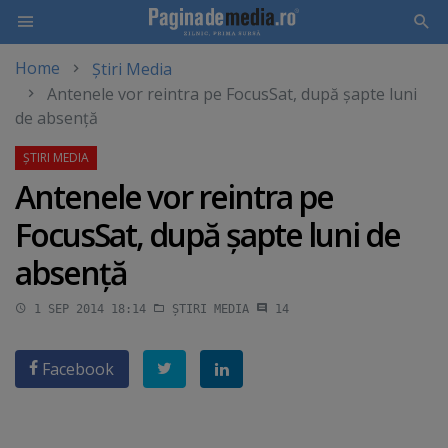
Home
Știri Media
Skip
Antenele vor reintra pe FocusSat, după şapte luni
to
de absenţă
main
content
Antenele vor reintra pe
FocusSat, după şapte luni de
absenţă
1 SEP 2014 18:14
ȘTIRI MEDIA
14
Facebook