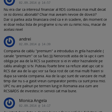
02.09.2014 @ 14:57
Nu era clar ca interesul financiar al RDS conteaza mai mult decat
ce isi doresc abonatii? Chiar mai aveam nevoie de dovezi?
Dar si partea asta financiara cred ca e in scadere, din moment ce
ei doar reduc lista de programe si nu vin cu nimic nou, macar de
acelasi nivel
andrei
02.09.2014 @ 14:39
Compania de cablu "premium" a introdudus in grila haznalele (
canale "premium" ce sa faci.:))) Nenorociti astia de la upc ii cam
obliga pe aia de la RCS sa pastreze si ei in viitor haznaleele pe
cablu analogic si tv. Puteau foarte bine sa refuze atat upc cat si
RCS dar aia de la upc vor sa faca rost de cat mai multi fraieri si
dupa sa vanda compania. Aia de la upc sunt de vanzare de mult
timp dar nu s-a gasit vreun cumparator pentru ca sunt prea mici.
UPC nu are palnuri pe termen lung in Romania asa cum are
RCS&RDS de investesc in servicii cat mai bune.
Monica Angela
02.09.2014 @ 14:17