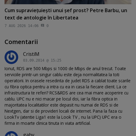
Cum supravieţuieşti unui şef prost? Petre Barbu, un
text de antologie în Libertatea
7 AUG 2026 14:06
0
Comentarii
CristiM
03.09.2014 @ 15:25
Ionut, RDS are 500 Mbps si 1000 de Mbps de anul trecut. Toate
serviciile printr-un singur cablu este deja normalitatea la toti
operatorii. In orasele resedinta de judet RDS a cablat toate scarile
cu fibra optica pentru a intra cu ea in casa la fiecare client. La ce
infrastructura te referi? RCS&RDS are cea mai mare acoperire cu
cablu. UPC nu e nici macar pe locul doi, iar la fibra optica in
majoritatea localitatilor este depasit nu numai de RDS si de
Nextgen, dar si de provideri locali de internet. Pana la faza cu
LookTv (atentie Liga1 este la Look TV , nu la UPC) UPC era o
firma in moarte clinica tinuta in viata artificial.
gaby