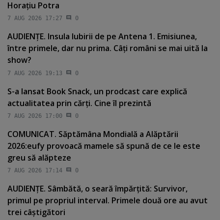
Horaţiu Potra
7 AUG 2026 17:27
0
AUDIENŢE. Insula Iubirii de pe Antena 1. Emisiunea,
între primele, dar nu prima. Câţi români se mai uită la
show?
7 AUG 2026 19:13
0
S-a lansat Book Snack, un prodcast care explică
actualitatea prin cărţi. Cine îl prezintă
7 AUG 2026 17:00
0
COMUNICAT. Săptămâna Mondială a Alăptării
2026:eufy provoacă mamele să spună de ce le este
greu să alăpteze
7 AUG 2026 17:14
0
AUDIENŢE. Sâmbătă, o seară împărţită: Survivor,
primul pe propriul interval. Primele două ore au avut
trei câştigători