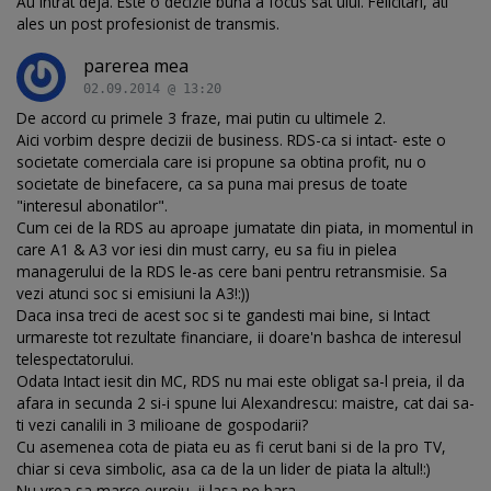
Au intrat deja. Este o decizie buna a focus sat`ului. Felicitari, ati
ales un post profesionist de transmis.
parerea mea
02.09.2014 @ 13:20
De accord cu primele 3 fraze, mai putin cu ultimele 2.
Aici vorbim despre decizii de business. RDS-ca si intact- este o
societate comerciala care isi propune sa obtina profit, nu o
societate de binefacere, ca sa puna mai presus de toate
"interesul abonatilor".
Cum cei de la RDS au aproape jumatate din piata, in momentul in
care A1 & A3 vor iesi din must carry, eu sa fiu in pielea
managerului de la RDS le-as cere bani pentru retransmisie. Sa
vezi atunci soc si emisiuni la A3!:))
Daca insa treci de acest soc si te gandesti mai bine, si Intact
urmareste tot rezultate financiare, ii doare'n bashca de interesul
telespectatorului.
Odata Intact iesit din MC, RDS nu mai este obligat sa-l preia, il da
afara in secunda 2 si-i spune lui Alexandrescu: maistre, cat dai sa-
ti vezi canalili in 3 milioane de gospodarii?
Cu asemenea cota de piata eu as fi cerut bani si de la pro TV,
chiar si ceva simbolic, asa ca de la un lider de piata la altul!:)
Nu vrea sa marce euroiu, ii lasa pe bara.