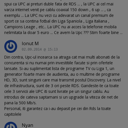
spui ca UPC ai preturi duble fata de RDS ... , la UPC ai cel mai
varza internet venit pe cablu coaxial 150 down , 6 up ... , ca
exemplu ... La UPC nu vezi cu adevarat un canal premium de
sport ce sa contina fotbal din Liga Spaniola , Liga Italiana ,
Campions Leage , etc... La UPC nu ai acces la telefonie mobila
nelimitata la doar 5 euro ... Ce avem la Upc ??? Stim foarte bine ...
Ionut M
02.09.2014 @ 15:13
Din contra, Upc-ul incearca sa atraga cat mai multi abonati de la
concurenta si nu numai prin investitiile facute si prin ofertele
lansate. Si-au suplimentat lista de programe TV cu Liga 1, un
generator foarte mare de audienta, au o multime de programe
HD, 3D, sunt singurii care mai transmit postul Discovery. La nivel
de infrastructura, sunt de 3 ori peste RDS. Gandeste-te ca toate
cele 3 servicii ale UPC iti sunt livrate pe un singur cablu. Au
introdus de cateva saptamani si un upgrade la viteza de net de
pana la 500 Mb/s.
Personal, iti garantez ca i-au depasit pe cei din Rds la toate
capitolele
Nyan