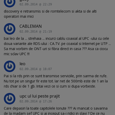
02.09.2014 @ 22:29
discovery e retransmis si de romtelecom si akta si de alti
operatori mai mici
CABLEMAN
02.09.2014 @ 21:19
bai leo de la ... strehaia ... incurci cablu coaxial al UPC -ului cu cele
doua variante ale RDS-ului : CA.TV. pe coaxial si Internet pe UTP ...
Sa mai vorbim de ONT-uri si fibra direct in casa ??? Asa ca ciocu
mic sclav UPC !!!
leo
02.09.2014 @ 18:07
Pai si la rds prin ce sunt transmise serviciile, prin sarma de rufe.
Nu tot pe un singur fir este tot. Iar net de 500mb este de 1 an la
rds chiar si de 1 gb. Intai vezi ce si cum si dupa vorbeste.
upc ul lui peste prajit
02.09.2014 @ 17:26
Care depasiri la toate capitolele Ionute ??? Ai mancat o savarina
de la madam sef UPC si ai inceput sa-i ridici in slavi ? De ce nu