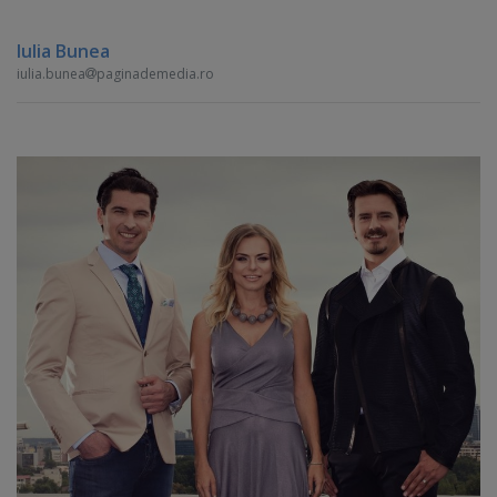
Iulia Bunea
iulia.bunea
paginademedia.ro