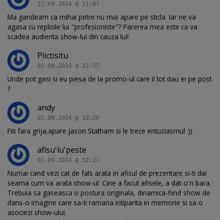
21.09.2014 @ 11:07
Ma gandeam ca mihai petre nu mai apare pe sticla. Iar ne va
agasa cu replicile lui "profesioniste"? Parerea mea este ca va
scadea audienta show-lui din cauza lui!
Plictisitu
01.09.2014 @ 22:57
Unde pot gasi si eu piesa de la promo-ul care il tot dau ei pe post
?
andy
01.09.2014 @ 13:20
Fiti fara grija,apare Jason Statham si le trece entuziasmul :))
afisu'lu'peste
01.09.2014 @ 12:21
Numai cand vezi cat de fals arata in afisul de prezentare si-ti dai
seama cum va arata show-ul. Cine a facut afisele, a dat-o'n bara.
Trebuia sa gaseasca o postura originala, dinamica-fiind show de
dans-o imagine care sa-ti ramana intiparita in memorie si sa o
asociezi show-ului.