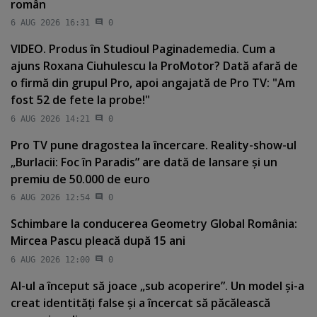
român
6 AUG 2026 16:31
0
VIDEO. Produs în Studioul Paginademedia. Cum a
ajuns Roxana Ciuhulescu la ProMotor? Dată afară de
o firmă din grupul Pro, apoi angajată de Pro TV: "Am
fost 52 de fete la probe!"
6 AUG 2026 14:21
0
Pro TV pune dragostea la încercare. Reality-show-ul
„Burlacii: Foc în Paradis” are dată de lansare şi un
premiu de 50.000 de euro
6 AUG 2026 12:54
0
Schimbare la conducerea Geometry Global România:
Mircea Pascu pleacă după 15 ani
6 AUG 2026 12:00
0
AI-ul a început să joace „sub acoperire”. Un model şi-a
creat identităţi false şi a încercat să păcălească