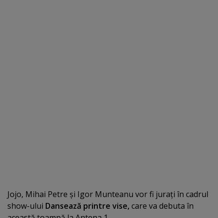
Jojo, Mihai Petre şi Igor Munteanu vor fi juraţi în cadrul
show-ului
Dansează printre vise,
care va debuta în
această toamnă la Antena 1.