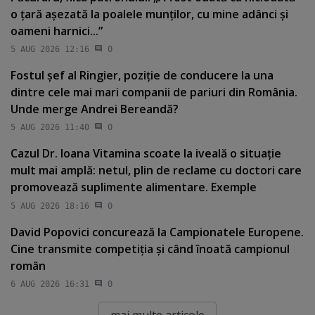
o ţară aşezată la poalele munţilor, cu mine adânci şi
oameni harnici...”
5 AUG 2026 12:16
0
Fostul şef al Ringier, poziţie de conducere la una
dintre cele mai mari companii de pariuri din România.
Unde merge Andrei Bereandă?
5 AUG 2026 11:40
0
Cazul Dr. Ioana Vitamina scoate la iveală o situaţie
mult mai amplă: netul, plin de reclame cu doctori care
promovează suplimente alimentare. Exemple
5 AUG 2026 18:16
0
David Popovici concurează la Campionatele Europene.
Cine transmite competiţia şi când înoată campionul
român
6 AUG 2026 16:31
0
mai multe articole