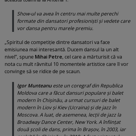
Show-ul va avea în centru mai multe perechi
formate din dansatori profesionişti şi vedete care
vor dansa pentru marele premiu.
„Spiritul de competiţie dintre dansatori va face
emisiunea mai interesantă. Ducem dansul la un alt
nivel”, spune
Mihai Petre
, cel care a mărturisit că va
nota cu mult râvnitul 10 momentele artistice care îl vor
convinge să se ridice de pe scaun.
Igor Munteanu
este un coregraf din Republica
Moldova care a făcut dansuri populare şi balet
modern în Chişinău, a urmat cursuri de balet
modern în Liov şi Kiev (Ucraina) şi de jazz în
Moscova. A luat, de asemenea, lecţii de jazz la
Broadway Dance Center, New York. A înfiinţat
două şcoli de dans, prima în Braşov, în 2003, iar