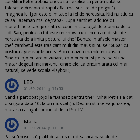
Lui Mihai Petre trebuia cineva sa-i explice ca pentru salut se
foloseste dreapta si capul aflat mai sus, cel de pe gat!:))
Imaginea lui Igor este o imitatie la fel de nereusita. Nici nu stiu cu
ce sa-l aseman mai degraba? Dupa zambet, adduce cu
manechinele care prezinta sacouri in catalogul de toamna de la
Lidl. Sau, pentru ca tot este un show, cu o incercare destul de
nereusita de a imita postura lui chef Bontea in afisele master
chef-zambetul este tras cam mult din maus si nu se "pupa" cu
postura agresiva(de aceea Bontea avea mainile incrucisate),
Bine ca Jojo nu are buzunare, ca o puneau si pe ea sa-si tina
macar degetul mic intr-unul dintre ele. Ea oricum arata cel mai
natural, se vede scoala Playboi! :)
LED
01.09.2014 @ 11:55
Cand a participat Jojo la "Dansez pentru tine", Mihai Petre i-a dat
o singura data 10, la un musical :))). Deci nu stiu ce va juriza ea,
macar a castigat concursul de la Pro TV.
Maria
01.09.2014 @ 11:18
Pai si "mosulica" platit de acces direct sa zica nasoale de