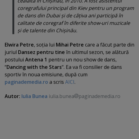
cealaltă în Chişinău, în 2010. A fost asistentul
coregrafului principal din Kiev pentru un program
de dans din Dubai şi de câţiva ani participă în
calitate de coregraf în diferite show-uri muzicale
şi de talente din Chişinău.
Elwira Petre
, soţia lui
Mihai Petre
care a făcut parte din
juriul
Dansez pentru tine
în ultimul sezon, se alătură
postului
Antena 1
pentru un nou show de dans,
“
Dancing with the Stars
“. Ea va fi consilier de dans
sportiv în noua emisiune, după cum
paginademedia.ro
a scris
AICI
.
Autor:
Iulia Bunea
iulia.bunea
paginademedia.ro