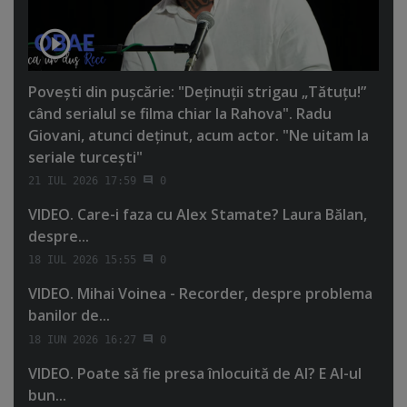
Poveşti din puşcărie: "Deţinuţii strigau „Tătuţu!”
când serialul se filma chiar la Rahova". Radu
Giovani, atunci deţinut, acum actor. "Ne uitam la
seriale turceşti"
21 IUL 2026 17:59
0
VIDEO. Care-i faza cu Alex Stamate? Laura Bălan,
despre...
18 IUL 2026 15:55
0
VIDEO. Mihai Voinea - Recorder, despre problema
banilor de...
18 IUN 2026 16:27
0
VIDEO. Poate să fie presa înlocuită de AI? E AI-ul
bun...