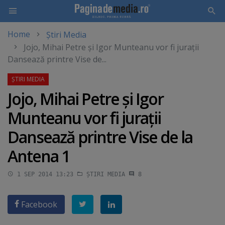
Home
Știri Media
Skip
Jojo, Mihai Petre şi Igor Munteanu vor fi juraţii
to
Dansează printre Vise de...
main
content
Jojo, Mihai Petre şi Igor
Munteanu vor fi juraţii
Dansează printre Vise de la
Antena 1
1 SEP 2014 13:23
ȘTIRI MEDIA
8
Facebook