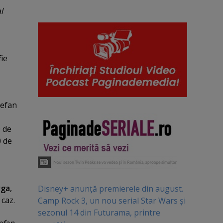
l
fie
tefan
0 de
0 de
rga
,
Disney+ anunță premierele din august.
 caz.
Camp Rock 3, un nou serial Star Wars și
sezonul 14 din Futurama, printre