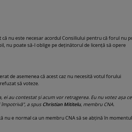
 că nu este necesar acordul Consiliului pentru că forul nu p
il, nu poate să-l oblige pe deţinătorul de licenţă să opere
erat de asemenea că acest caz nu necesită votul forului
refuzat să voteze.
a, ei au contestat şi acum vor retragerea. Eu nu votez aşa ce
i împotrivă", a spus
Christian Mititelu
, membru CNA.
că nu e normal ca un membru CNA să se abţină în momentul