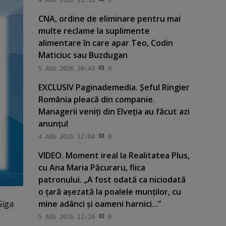
4 AUG 2026 11:10
0
CNA, ordine de eliminare pentru mai
multe reclame la suplimente
alimentare în care apar Teo, Codin
Maticiuc sau Buzdugan
5 AUG 2026 20:43
0
EXCLUSIV Paginademedia. Şeful Ringier
România pleacă din companie.
Managerii veniţi din Elveţia au făcut azi
anunţul
4 AUG 2026 12:04
0
VIDEO. Moment ireal la Realitatea Plus,
cu Ana Maria Păcuraru, fiica
patronului. „A fost odată ca niciodată
o ţară aşezată la poalele munţilor, cu
Giga
mine adânci şi oameni harnici...”
5 AUG 2026 12:16
0