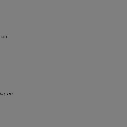
oate
va, nu