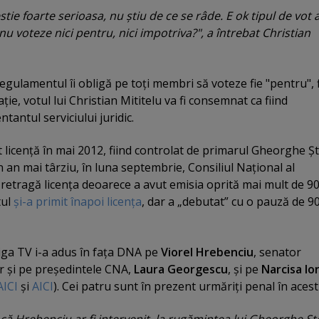
tie foarte serioasa, nu ştiu de ce se râde. E ok tipul de vot a
u voteze nici pentru, nici impotriva?", a întrebat Christian
egulamentul îi obligă pe toţi membri să voteze fie "pentru", 
ţie, votul lui Christian Mititelu va fi consemnat ca fiind
tantul serviciului juridic.
t licenţă în mai 2012, fiind controlat de primarul Gheorghe Ş
n an mai târziu, în luna septembrie, Consiliul Naţional al
i retragă licenţa deoarece a avut emisia oprită mai mult de 9
tul
şi-a primit înapoi licenţa
, dar a „debutat” cu o pauză de 9
Giga TV i-a adus în faţa DNA pe
Viorel Hrebenciu
, senator
ar şi pe preşedintele CNA,
Laura Georgescu
, şi pe
Narcisa Io
AICI
şi
AICI
). Cei patru sunt în prezent urmăriţi penal în acest