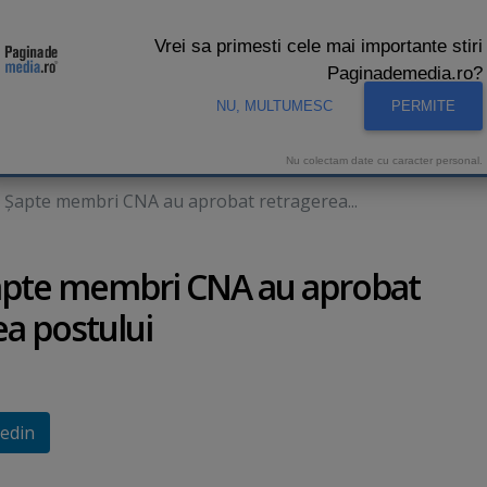
Vrei sa primesti cele mai importante stiri
Paginademedia.ro?
NU, MULTUMESC
PERMITE
CNA
INTERVIURI VIDEO
STUDIO VIDEO
AUDIENTE 
Nu colectam date cu caracter personal.
l. Şapte membri CNA au aprobat retragerea...
 Şapte membri CNA au aprobat
ea postului
edin