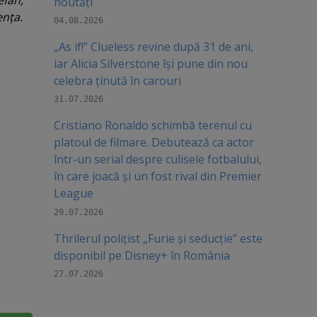
efan,
noutăți
enţa.
04.08.2026
„As if!” Clueless revine după 31 de ani,
iar Alicia Silverstone își pune din nou
celebra ținută în carouri
31.07.2026
Cristiano Ronaldo schimbă terenul cu
platoul de filmare. Debutează ca actor
într-un serial despre culisele fotbalului,
în care joacă şi un fost rival din Premier
League
29.07.2026
Thrilerul polițist „Furie și seducție” este
disponibil pe Disney+ în România
27.07.2026