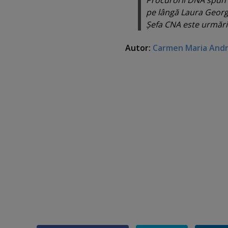
Procurorii DNA spun c
pe lângă Laura George
Şefa CNA este urmărit
Autor:
Carmen Maria And