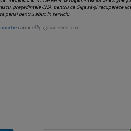
ă Hrebenciu ar fi intervenit, la rugămintea lui Gheorghe Şt
scu, preşedintele CNA, pentru ca Giga să-şi recupereze lic
ă penal pentru abuz în serviciu.
ronache
carmen
paginademedia.ro