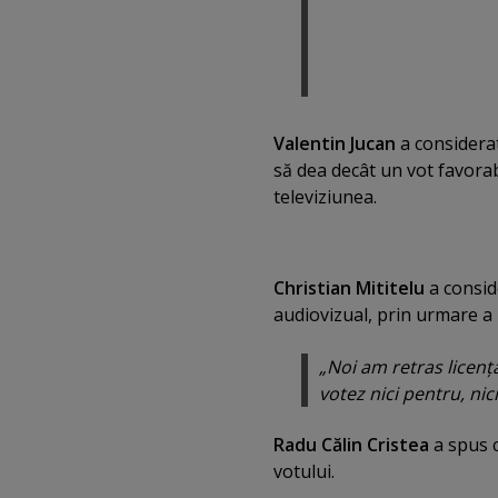
Valentin Jucan
a considerat
să dea decât un vot favorab
televiziunea.
Christian Mititelu
a consid
audiovizual, prin urmare a 
„Noi am retras licenţ
votez nici pentru, nic
Radu Călin Cristea
a spus 
votului.