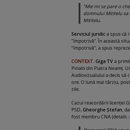
"Mie mi se pare o ches
domnului Mititelu sa n
Mititelu.
Serviciul juridic
a spus că r
"împotrivă". În această situa
"împotrivă", a spus reprezen
CONTEXT.
Giga TV
a primi
Pinalti din Piatra Neamţ. U
Audiovizualului a decis să-
ore. O lună mai târziu, pos
zile.
Cazul reacordării licenţei 
PSD,
Gheorghe Ştefan
, d
fost membru CNA (detalii,