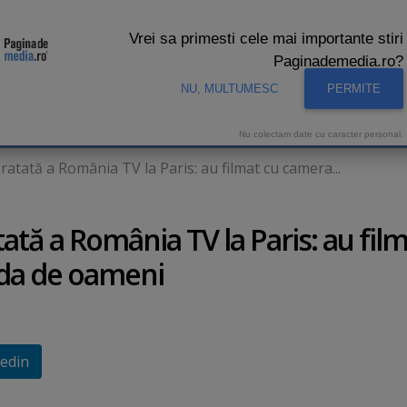
Vrei sa primesti cele mai importante stiri
Paginademedia.ro?
NU, MULTUMESC
PERMITE
CNA
INTERVIURI VIDEO
STUDIO VIDEO
AUDIENTE 
Nu colectam date cu caracter personal.
atată a România TV la Paris: au filmat cu camera...
ată a România TV la Paris: au fil
ada de oameni
edin