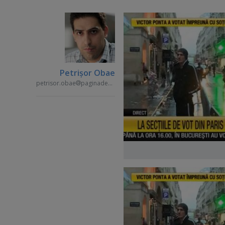
Petrişor Obae
petrisor.obae
paginademedia.ro