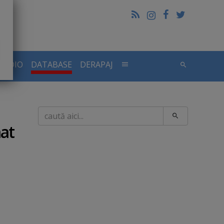
RADIO
DATABASE
DERAPAJ
Caută
mat