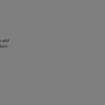
 altă
tori.