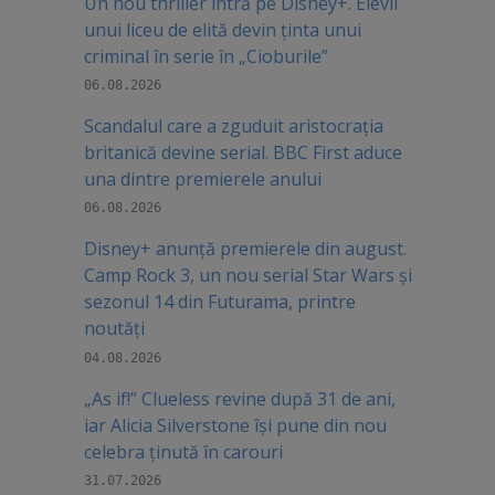
Un nou thriller intră pe Disney+. Elevii
unui liceu de elită devin ținta unui
criminal în serie în „Cioburile”
06.08.2026
Scandalul care a zguduit aristocrația
britanică devine serial. BBC First aduce
una dintre premierele anului
06.08.2026
Disney+ anunță premierele din august.
Camp Rock 3, un nou serial Star Wars și
sezonul 14 din Futurama, printre
noutăți
04.08.2026
„As if!” Clueless revine după 31 de ani,
iar Alicia Silverstone își pune din nou
celebra ținută în carouri
31.07.2026