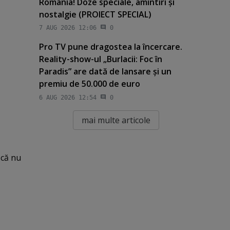
România! Doze speciale, amintiri şi
nostalgie (PROIECT SPECIAL)
7 AUG 2026 12:06
0
Pro TV pune dragostea la încercare.
Reality-show-ul „Burlacii: Foc în
Paradis” are dată de lansare şi un
premiu de 50.000 de euro
6 AUG 2026 12:54
0
mai multe articole
 că nu