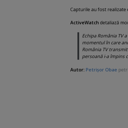
Capturile au fost realizate
ActiveWatch
detaliază mo
Echipa România TV a fo
momentul în care anu
România TV transmite
persoană i-a împins c
Autor:
Petrişor Obae
petr