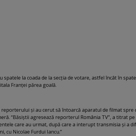
 spatele la coada de la secţia de votare, astfel încât în spate
itala Franţei părea goală.
 reporterului şi au cerut să întoarcă aparatul de filmat spre 
eră. “Băsiştii agresează reporterul România TV”, a titrat pe
ntele care au urmat, după care a interupt transmisia şi a di
, cu Nicolae Furdui Iancu.”