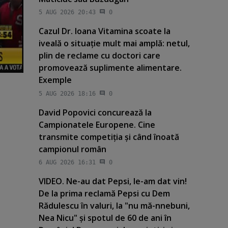
5 AUG 2026 20:43
0
Cazul Dr. Ioana Vitamina scoate la
iveală o situaţie mult mai amplă: netul,
plin de reclame cu doctori care
promovează suplimente alimentare.
Exemple
5 AUG 2026 18:16
0
David Popovici concurează la
Campionatele Europene. Cine
transmite competiţia şi când înoată
campionul român
6 AUG 2026 16:31
0
VIDEO. Ne-au dat Pepsi, le-am dat vin!
De la prima reclamă Pepsi cu Dem
Rădulescu în valuri, la "nu mă-nnebuni,
Nea Nicu" şi spotul de 60 de ani în