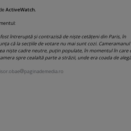
 de
ActiveWatch.
mentul:
st întreruptă şi contrazisă de nişte cetăţeni din Paris, în
nţa că la secţiile de votare nu mai sunt cozi. Cameramanul
a nişte cadre neutre, puţin populate, în momentul în care o
amera spre cealaltă parte a străzii, unde era coada de alegă
isor.obae
paginademedia.ro