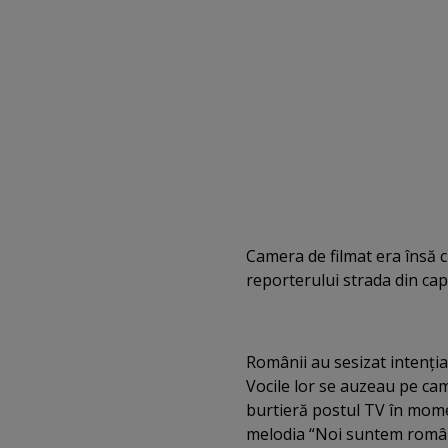
Camera de filmat era însă cu
reporterului strada din cap
Românii au sesizat intenţia
Vocile lor se auzeau pe cam
burtieră postul TV în mome
melodia “Noi suntem români