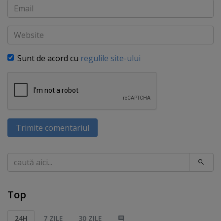
Email
Website
Sunt de acord cu
regulile site-ului
Trimite comentariul
Caută
Top
24H
7 ZILE
30 ZILE