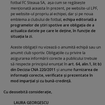
fotbal FC Steaua SA, aşa cum se regăseşte
menţionată aceasta în prezent, pe website-ul LPF,
pe website-ul propriu al echipei, dar şi pe noua
emblema a clubului de fotbal,
echipa editorială a
programelor de ştiri spotive are obligaţia de a
actualiza datele pe care le deţine, în funcţie de
situaţia la zi.
Aceste obligaţii nu vizează o anumită echipă sau un
anumit club sportiv. Obligaţiile cu privire la
asigurarea informării corecte a publicului trebuie
să respecte principiul enunţat în
art. 64, alin.1, lit b)
din Decizia CNA 220/2011
şi anume
furnizarea de
informaţii corecte, verificate
şi prezentate în
mod imparţial şi cu bună-credinţă.
Cu deosebită consideraţie,
LAURA GEORGESCU