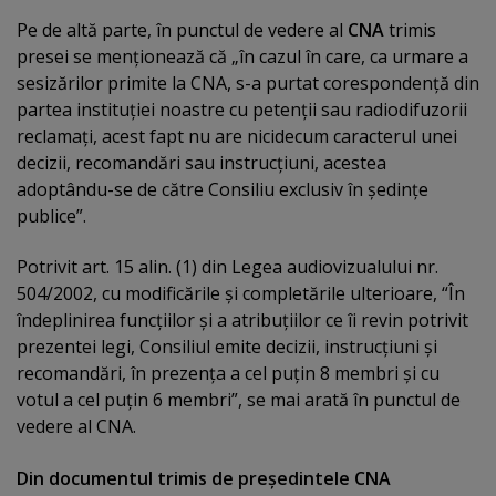
Pe de altă parte, în punctul de vedere al
CNA
trimis
presei se menţionează că „în cazul în care, ca urmare a
sesizărilor primite la CNA, s-a purtat corespondenţă din
partea instituţiei noastre cu petenţii sau radiodifuzorii
reclamaţi, acest fapt nu are nicidecum caracterul unei
decizii, recomandări sau instrucţiuni, acestea
adoptându-se de către Consiliu exclusiv în şedinţe
publice”.
Potrivit art. 15 alin. (1) din Legea audiovizualului nr.
504/2002, cu modificările şi completările ulterioare, “În
îndeplinirea funcţiilor şi a atribuţiilor ce îi revin potrivit
prezentei legi, Consiliul emite decizii, instrucţiuni şi
recomandări, în prezenţa a cel puţin 8 membri şi cu
votul a cel puţin 6 membri”, se mai arată în punctul de
vedere al CNA.
Din documentul trimis de preşedintele CNA