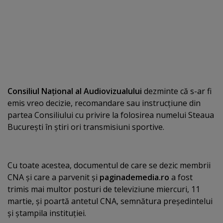
Consiliul Naţional al Audiovizualului
dezminte că s-ar fi
emis vreo decizie, recomandare sau instrucţiune din
partea Consiliului cu privire la folosirea numelui Steaua
Bucureşti în ştiri ori transmisiuni sportive.
Cu toate acestea, documentul de care se dezic membrii
CNA şi care a parvenit şi
paginademedia.ro
a fost
trimis mai multor posturi de televiziune miercuri, 11
martie, şi poartă antetul CNA, semnătura preşedintelui
şi ştampila instituţiei.