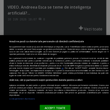
VIDEO. Andreea Esca se teme de inteligenţa
artificială?...
10 IUN 2026 18:07
0
Vezi toate
Nouă ne pasă ca datele tale personale să rămână confidențiale
Noi și partenerii noștri stocăm și/sau accesăm informații pe un dispozitiv, cum ar fi identificatori unici în cookie-uri pentru procesarea
datelor cu caracter personal. Puteți accepta sau gestiona preferințele dvs. făcând clic mai jos, inclusiv dreptul dvs. de a obiecta în
cazul în care este utilizat interesul legitim sau în orice moment pe pagina cu politica de confidențialitate. Aceste alegeri vor fi
PRIMA PAGINĂ
POLITICA DE COLECTARE ACORD COOKIE
raportate partenerilor noștri și nu vor afecta datele de navigare.
POLITICA DE CONFIDENȚIALITATE
DESPRE SITE
ECHIPA
Noi si partenerii nostri (retelele de socializare si agentiile de publicitate partenere, precum si furnizorii nostri de servicii de date
analitice) prelucram date pentru a permite website-ului sa functioneze, pentru a personaliza continutul si anunturile publicitare
DESPRE MINE
JOBURI
CONTACT
ARHIVA
afisate in functie de interesele si/sau profilul dvs., pentru a va oferi functionalitati aferente retelelor de socializare si pentru a
analiza traficul pe website. Beneficiati de drepturile prevazute de art. 15-22 din GDPR in legatura cu prelucrarea datelor cu caracter
personal. Aceste drepturi pot fi exercitate prin modalitatea indicata
aici
. Prin click pe “ACCEPT TOATE”, acceptati folosirea tuturor
Modifică Setările
Tehnologiilor de tip Cookie, care implica inclusiv acceptul dvs. cu privire la stocarea/accesarea informatiilor de catre Vendor-ii cu care
colaboram. Prin click pe “VREAU SA MODIFIC SETARILE INDIVIDUAL” puteti schimba preferintele in mod individual, mai putin cele
legate de cookie strict necesare pentru functionarea website-ului.
Atât noi, cât și partenerii noștri prelucrăm datele pentru a oferi:
Aplicarea cercetărilor de piață pentru a genera informații despre audiență. Măsurarea performanței conținutului. Crearea unui
profil de conținut personalizat. Măsurarea performanței reclamelor. Selectarea reclamelor personalizate. Crearea unui profil de
reclame personalizate. Selectarea reclamelor de bază. Dezvoltarea și îmbunătățirea produselor. Stocarea și/sau accesarea
informațiilor de pe un dispozitiv. Selectarea conținutului personalizat. Date precise de geolocație și identificarea prin scanarea
dispozitivului.
Listă parteneri (furnizori)
Vrei sa primesti cele mai importante stiri
Publicitate pe site: publicitate
paginademedia.ro
Paginademedia.ro?
Dezvoltat de
1616.ro
ACCEPT TOATE