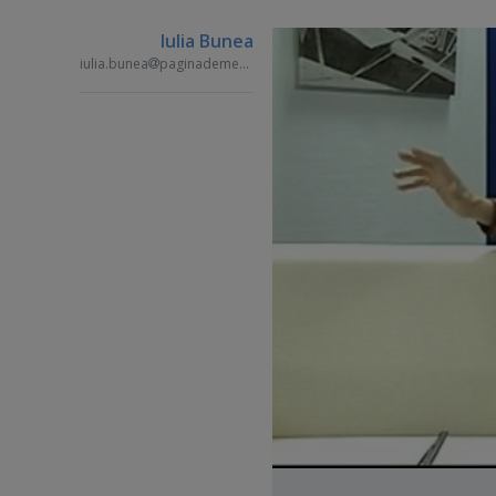
Iulia Bunea
iulia.bunea
paginademedia.ro