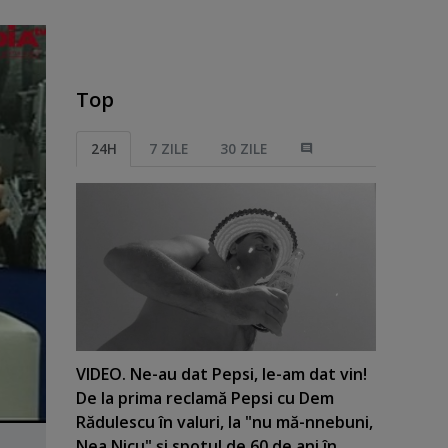
Top
24H
7 ZILE
30 ZILE
VIDEO. Ne-au dat Pepsi, le-am dat vin!
De la prima reclamă Pepsi cu Dem
Rădulescu în valuri, la "nu mă-nnebuni,
Nea Nicu" şi spotul de 60 de ani în