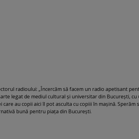
ctorul radioului: „Încercăm să facem un radio apetisant pen
arte legat de mediul cultural şi universitar din Bucureşti, cu
i care au copii aici îl pot asculta cu copiii în maşină. Sperăm 
ernativă bună pentru piaţa din Bucureşti.