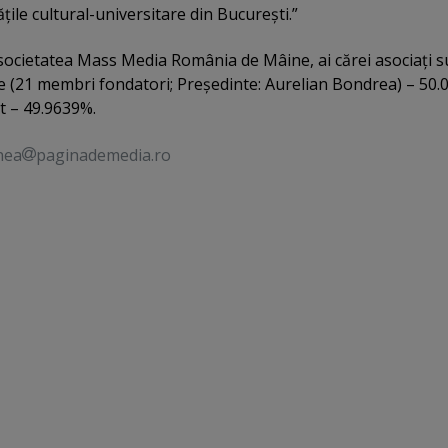
ăţile cultural-universitare din Bucureşti.”
ocietatea Mass Media România de Mâine, ai cărei asociaţi s
 (21 membri fondatori; Preşedinte: Aurelian Bondrea) – 50
t – 49.9639%.
nea
paginademedia.ro