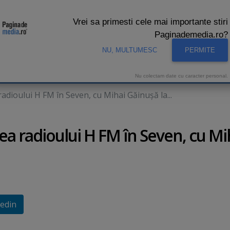
Vrei sa primesti cele mai importante stiri
Paginademedia.ro?
NU, MULTUMESC
PERMITE
CNA
INTERVIURI VIDEO
STUDIO VIDEO
AUDIENTE 
Nu colectam date cu caracter personal.
dioului H FM în Seven, cu Mihai Găinuşă la...
a radioului H FM în Seven, cu Mi
edin