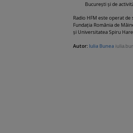
Bucureşti şi de activit
Radio HFM este operat de s
Fundaţia România de Mâine
şi Universitatea Spiru Hare
Autor:
Iulia Bunea
iulia.bu