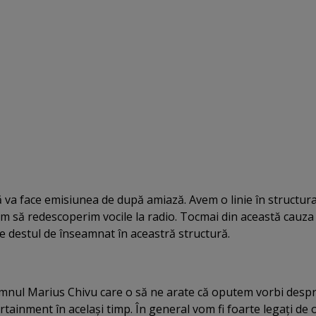
ă va face emisiunea de după amiază. Avem o linie în structur
m să redescoperim vocile la radio. Tocmai din această cauza
te destul de înseamnat în aceastră structură.
omnul Marius Chivu care o să ne arate că oputem vorbi desp
rtainment în acelaşi timp. În general vom fi foarte legaţi de 