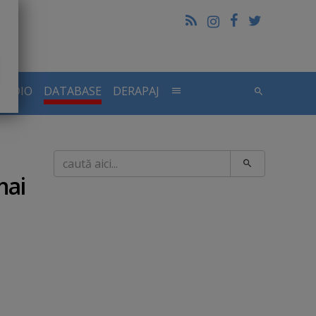
RADIO
DATABASE
DERAPAJ
Caută
hai