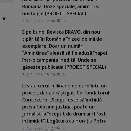
România! Doze speciale, amintiri şi
i
nostalgie (PROIECT SPECIAL)
A de
7 AUG 2026 12:06
0
E pe bune! Revista BRAVO, din nou
tipărită în România în zeci de mii de
exemplare. Doar un număr.
"Amintirea" aleasă să fie adusă înapoi
într-o campanie inedită! Unde se
găseşte publicaţia (PROIECT SPECIAL)
7 AUG 2026 15:19
0
Li s-au cerut milioane de euro într-un
proces, dar au câştigat. Co-fondatorul
Context.ro: „Scopul este să închidă
presa folosind justiţia, poate un
jurnalist la început de drum ar fi fost
intimidat”. Legătura cu Horaţiu Potra
7 AUG 2026 17:27
0