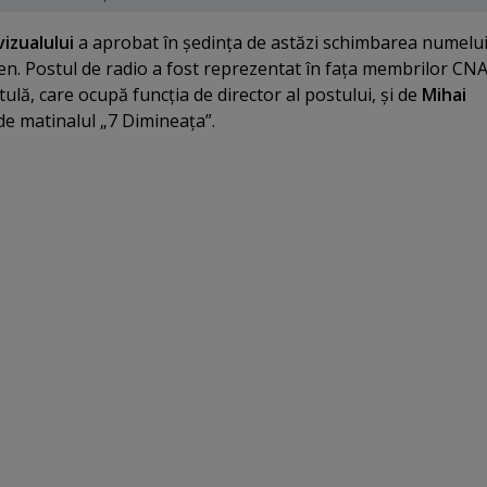
vizualului
a aprobat în şedinţa de astăzi schimbarea numelu
en. Postul de radio a fost reprezentat în faţa membrilor CN
lă, care ocupă funcţia de director al postului, şi de
Mihai
de matinalul „7 Dimineaţa”.