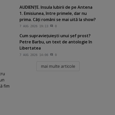
AUDIENŢE. Insula Iubirii de pe Antena
1. Emisiunea, între primele, dar nu
prima. Câţi români se mai uită la show?
7 AUG 2026 19:13
0
Cum supravieţuieşti unui şef prost?
Petre Barbu, un text de antologie în
Libertatea
7 AUG 2026 14:06
0
mai multe articole
tru
 un
să fim