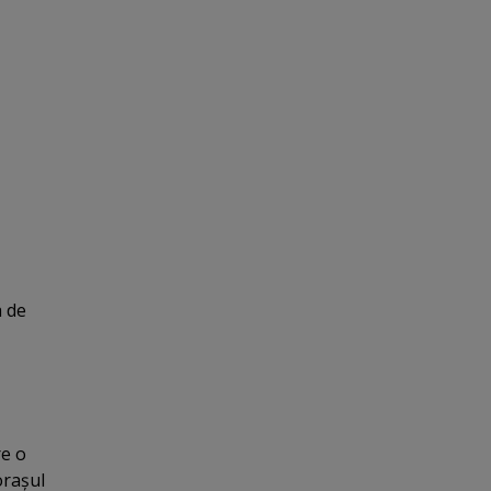
a de
re o
oraşul