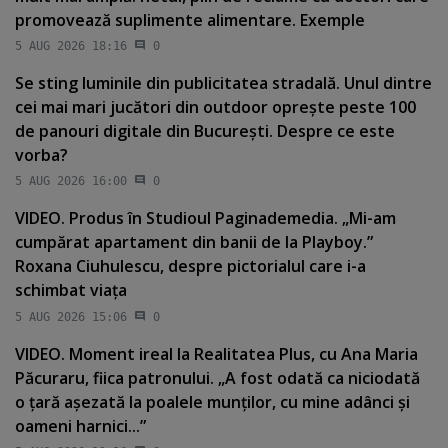
promovează suplimente alimentare. Exemple
5 AUG 2026 18:16
0
Se sting luminile din publicitatea stradală. Unul dintre
cei mai mari jucători din outdoor opreşte peste 100
de panouri digitale din Bucureşti. Despre ce este
vorba?
5 AUG 2026 16:00
0
VIDEO. Produs în Studioul Paginademedia. „Mi-am
cumpărat apartament din banii de la Playboy.”
Roxana Ciuhulescu, despre pictorialul care i-a
schimbat viaţa
5 AUG 2026 15:06
0
VIDEO. Moment ireal la Realitatea Plus, cu Ana Maria
Păcuraru, fiica patronului. „A fost odată ca niciodată
o ţară aşezată la poalele munţilor, cu mine adânci şi
oameni harnici...”