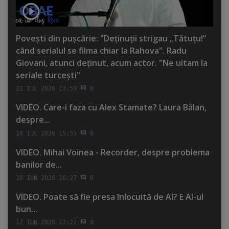
Poveşti din puşcărie: "Deţinuţii strigau „Tătuţu!”
când serialul se filma chiar la Rahova". Radu
Giovani, atunci deţinut, acum actor. "Ne uitam la
seriale turceşti"
21 IUL 2026 17:59
0
VIDEO. Care-i faza cu Alex Stamate? Laura Bălan,
despre...
18 IUL 2026 15:55
0
VIDEO. Mihai Voinea - Recorder, despre problema
banilor de...
18 IUN 2026 16:27
0
VIDEO. Poate să fie presa înlocuită de AI? E AI-ul
bun...
17 IUN 2026 17:27
0