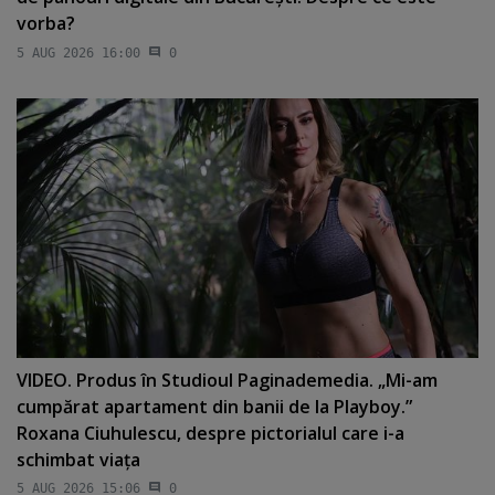
vorba?
5 AUG 2026 16:00
0
VIDEO. Produs în Studioul Paginademedia. „Mi-am
cumpărat apartament din banii de la Playboy.”
Roxana Ciuhulescu, despre pictorialul care i-a
schimbat viaţa
5 AUG 2026 15:06
0