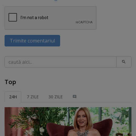
Trimite comentariul
Caută
Top
24H
7 ZILE
30 ZILE