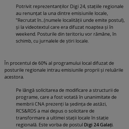
Potrivit reprezentanţilor Digi 24, staţiile regionale
au renunţat la una dintre emisiunile locale,
"Recrutat în...(numele localităţii unde emite postul),
şi la videotextul care era difuzat noaptea şi în
weekend. Posturile din teritoriu vor rămâne, în
schimb, cu jurnalele de ştiri locale.
În procentul de 60% al programului local difuzat de
posturile regionale intrau emisiunile proprii şi reluările
acestora.
Pe lângă solicitarea de modificare a structurii de
programe, care a fost votată în unanimitate de
membrii CNA prezenţi la şedinţa de astăzi,
RCS&RDS a mai depus o solicitare de
transformare a ultimei staţii locale în staţie
regională. Este vorba de postul
Digi 24 Galaţi
.