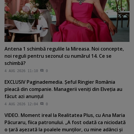
Antena 1 schimbă regulile la Mireasa. Noi concepte,
noi reguli pentru sezonul cu numărul 14. Ce se
schimbă?
4 AUG 2026 11:10
0
EXCLUSIV Paginademedia. Şeful Ringier România
pleacă din companie. Managerii veniţi din Elveţia au
făcut azi anunţul
4 AUG 2026 12:04
0
VIDEO. Moment ireal la Realitatea Plus, cu Ana Maria
Păcuraru, fiica patronului. „A fost odată ca niciodată
o ţară aşezată la poalele munţilor, cu mine adânci şi