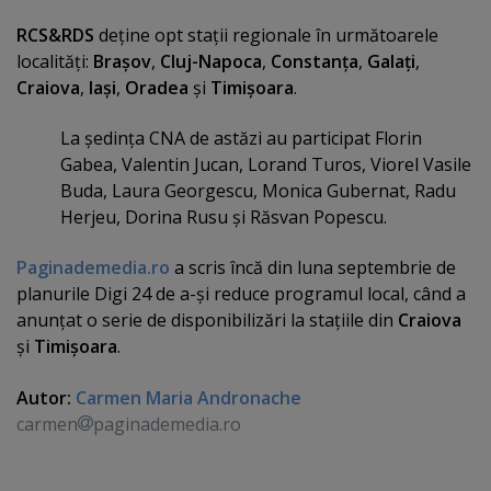
RCS&RDS
deţine opt staţii regionale în următoarele
localităţi:
Braşov
,
Cluj-Napoca
,
Constanţa
,
Galaţi
,
Craiova
,
Iaşi
,
Oradea
şi
Timişoara
.
La şedinţa CNA de astăzi au participat Florin
Gabea, Valentin Jucan, Lorand Turos, Viorel Vasile
Buda, Laura Georgescu, Monica Gubernat, Radu
Herjeu, Dorina Rusu şi Răsvan Popescu.
Paginademedia.ro
a scris încă din luna septembrie de
planurile Digi 24 de a-şi reduce programul local, când a
anunţat o serie de disponibilizări la staţiile din
Craiova
şi
Timişoara
.
Autor:
Carmen Maria Andronache
carmen
paginademedia.ro