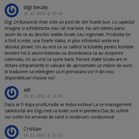
digi becaly
10.12.2015 @ 17:10
Digi 24 Bucuresti chiar este un post de stiri foarte bun. La capitolul
imagine si echidistanta stau cel mai bine. Nu am inteles pana
acum de ce au deschis statiile locale sau regionale. Productia lor
a fost si este, una foarte slaba, in plus infotextul acela era
absolut jenant. Ori au vrut sa se califice la licitatiile pentru licentele
terestre hd si atunci trebuiau sa dovedeasca ca au acoperire
nationala, ori au vrut sa spele banii. Fiecare statie locala are in
dotare echipamente in valoare de aproximativ un milion de euro.
In traducere sa intelegem ca in primavara vor fi din nou
disponibilizari masive nu?
adi
10.12.2015 @ 15:50
Daca ar fi dupa profit,multe ar trebui inchise! La ce management
catastrofal are Digi,cred ca toate sunt in pierdere.Dar,de suferit
vor suferi tot amaratii de rand si nicidecum conducerea!
Cristian
10.12.2015 @ 15:12