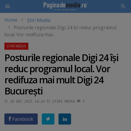
Home
Știri Media
Skip
Posturile regionale Digi 24 îşi reduc programul
to
local. Vor redifuza mai...
main
content
Posturile regionale Digi 24 îşi
reduc programul local. Vor
redifuza mai mult Digi 24
Bucureşti
10 DEC 2015 14:24
ȘTIRI MEDIA
7
Facebook