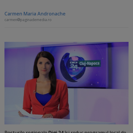
Carmen Maria Andronache
carmen
paginademedia.ro
Posturile regionale
Digi 24
îşi reduc programul local de