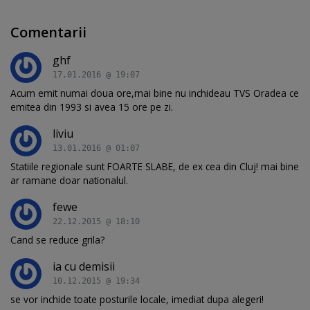
Comentarii
ghf
17.01.2016 @ 19:07
Acum emit numai doua ore,mai bine nu inchideau TVS Oradea ce
emitea din 1993 si avea 15 ore pe zi.
liviu
13.01.2016 @ 01:07
Statiile regionale sunt FOARTE SLABE, de ex cea din Cluj! mai bine
ar ramane doar nationalul.
fewe
22.12.2015 @ 18:10
Cand se reduce grila?
ia cu demisii
10.12.2015 @ 19:34
se vor inchide toate posturile locale, imediat dupa alegeri!