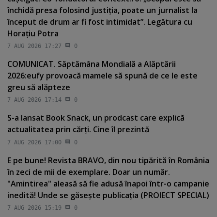
închidă presa folosind justiţia, poate un jurnalist la
început de drum ar fi fost intimidat”. Legătura cu
Horaţiu Potra
7 AUG 2026 17:27
0
COMUNICAT. Săptămâna Mondială a Alăptării
2026:eufy provoacă mamele să spună de ce le este
greu să alăpteze
7 AUG 2026 17:14
0
S-a lansat Book Snack, un prodcast care explică
actualitatea prin cărţi. Cine îl prezintă
7 AUG 2026 17:00
0
E pe bune! Revista BRAVO, din nou tipărită în România
în zeci de mii de exemplare. Doar un număr.
"Amintirea" aleasă să fie adusă înapoi într-o campanie
inedită! Unde se găseşte publicaţia (PROIECT SPECIAL)
7 AUG 2026 15:19
0