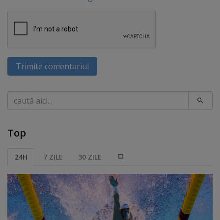
Trimite comentariul
Caută
Top
24H
7 ZILE
30 ZILE