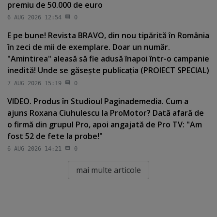
premiu de 50.000 de euro
6 AUG 2026 12:54
0
E pe bune! Revista BRAVO, din nou tipărită în România
în zeci de mii de exemplare. Doar un număr.
"Amintirea" aleasă să fie adusă înapoi într-o campanie
inedită! Unde se găseşte publicaţia (PROIECT SPECIAL)
7 AUG 2026 15:19
0
VIDEO. Produs în Studioul Paginademedia. Cum a
ajuns Roxana Ciuhulescu la ProMotor? Dată afară de
o firmă din grupul Pro, apoi angajată de Pro TV: "Am
fost 52 de fete la probe!"
6 AUG 2026 14:21
0
mai multe articole