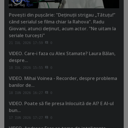
Poveşti din puşcărie: "Deţinuţii strigau „Tătuţu!”
când serialul se filma chiar la Rahova". Radu
Giovani, atunci deţinut, acum actor. "Ne uitam la
seriale turceşti"
21 IUL 2026 17:59
0
VIDEO. Care-i faza cu Alex Stamate? Laura Bălan,
despre...
18 IUL 2026 15:55
0
VIDEO. Mihai Voinea - Recorder, despre problema
banilor de...
18 IUN 2026 16:27
0
VIDEO. Poate să fie presa înlocuită de AI? E AI-ul
bun...
17 IUN 2026 17:27
0