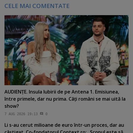
CELE MAI COMENTATE
AUDIENŢE. Insula Iubirii de pe Antena 1. Emisiunea,
între primele, dar nu prima. Câţi români se mai uită la
show?
7 AUG 2026 19:13
0
Li s-au cerut milioane de euro într-un proces, dar au
câştigat. Co-fondatorul Context.ro: „Scopul este să